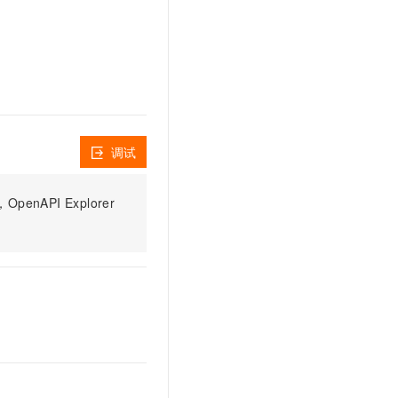
文戏情感细腻自然，动作戏激烈拳拳到肉，实现更强表演能力
支持中英文自由切换，具备更强的噪声鲁棒性
云聚AI 严选权益
SSL 证书
，一键激活高效办公新体验
精选AI产品，从模型到应用全链提效
堡垒机
AI 用量加速计划
应用
防火墙
、识别商机，让客服更高效、服务更出色。
新老同享，达量后返
千问办公
主机安全
NEW
的智能体编程平台
一站式AI生产力平台
调试
AI 应用及服务市场
伶鹊
企业级人与Agent协作平台，接入和调度多个数字员工
智能客服平台，对话机器人、对话分析、智能外呼
PI Explorer
AI 应用
大模型服务平台百炼 - 全妙
大模型
应用创作平台
多模态内容创作工具，已接入 DeepSeek
自然语言处理
数据标注
机器学习
息提取
与 AI 智能体进行实时音视频通话
从文本、图片、视频中提取结构化的属性信息
构建支持视频理解的 AI 音视频实时通话应用