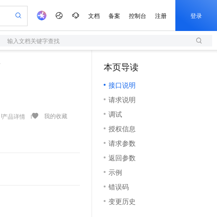
文档
备案
控制台
注册
登录
输入文档关键字查找
验
作计划
器
AI 活动
专业服务
服务伙伴合作计划
开发者社区
加入我们
服务平台百炼
阿里云 OPC 创新助力计划
对
本页导读
（1）
一站式生成采购清单，支持单品或批量购买
S
io：打造专属 AI 语音助手
S产品伙伴计划（繁花）
峰会
造的大模型服务与应用开发平台
轻量应用服务器
一句话生成原生可编辑精美 PPT 文稿
AI 生产力先锋
Al MaaS 服务伙伴赋能合作
域名
博文
Careers
至高可申请百万元
接口说明
性可伸缩的云计算服务
开启高性价比 AI 编程新体验
Qwen-Audio-3.0-Realtime 端到端实时语音角色扮演
输入一句话想法, 轻松生成专业的 PPT
先锋实践拓展 AI 生产力的边界
快速构建应用程序和网站，即刻迈出上云第一步
Token 补贴，五大权
计划
海大会
伙伴信用分合作计划
商标
问答
社会招聘
请求说明
益加速 OPC 成功
S
eek-V4-Pro
数字证书管理服务（原SSL证书）
一键部署幻兽帕鲁游戏服务器
飞天发布时刻
HOT
划
备案
电子书
校园招聘
调试
pSeek-V4-Pro
视频创作，一键激活电商全链路生产力
全托管，含MySQL、PostgreSQL、SQL Server、MariaDB多引擎
实现全站HTTPS，呈现可信的WEB访问
一键购买专属联机服务器，轻松开启游戏
所见，即是所愿
我的收藏
产品详情
更多支持
划
公司注册
镜像站
授权信息
视频生成
语音识别与合成
专属 QwenPaw
短信服务
漫剧工坊：一站式动画创作平台
AI 实训营
HOT
合作伙伴培训与认证
请求参数
划
上云迁移
的智能体编程平台
站生成，高效打造优质广告素材
从聊天伙伴进化为能主动干活的本地数字员工
快速生产连贯的高质量长漫剧
从基础到进阶，Agent 创客手把手教你
国内短信简单易用，安全可靠，秒级触达，全球覆盖200+国家和地区。
e-1.1-T2V
Qwen3-TTS-Flash
lScope
我要反馈
查询合作伙伴
返回参数
畅细腻的高质量视频
离线语音合成大模型，多语言方言自适应，低延迟高稳定
n Alibaba Cloud ISV 合作
代维服务
olarDB
建企业门户网站
大数据开发治理平台 DataWorks
10 分钟搭建微信、支付宝小程序
示例
创新加速
ope
登录合作伙伴管理后台
我要建议
站，无忧落地极速上线
以可视化方式快速构建移动和 PC 门户网站
100%兼容MySQL、PostgreSQL，兼容Oracle，支持集中和分布式
高效部署网站，快速应用到小程序
Data Agent 驱动的一站式 Data+AI 开发治理平台
e-1.1-I2V
Cosyvoice-V3-Flash
错误码
安全
畅自然，细节丰富
高表现力语音合成大模型，语音克隆听感自然
我要投诉
上云场景组合购
伴
变更历史
边界网络安全防护产品
漫剧创作，剧本、分镜、视频高效生成
覆盖90%+业务场景，专享组合折扣价
2V
VPN
Fun-ASR