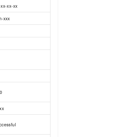
-xx-xx-xx
h-xxx
0
xxx
ccessful