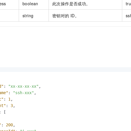
ess
boolean
此次操作是否成功。
tr
string
密钥对的 ID。
ss
d"
:
"xx-xx-xx-xx"
,
ame"
:
"ssh-xxx"
,
t"
:
1
,
nt"
:
3
,
:
[
"
:
200
,