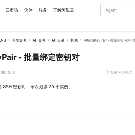
云市场
伙伴
服务
了解阿里云
AI 特惠
数据与 API
成为产品伙伴
企业增值服务
最佳实践
价格计算器
AI 场景体
基础软件
产品伙伴合
阿里云认证
市场活动
配置报价
大模型
NS
开发参考
API参考
API目录
其他
AttachKeyPair - 批量绑定密钥
自助选配和估算价格
新方式
域名与网站
睿译宝，AI翻译排版一步到位
智启 AI 普惠权益
产品生态集成认证中心
企业支持计划
云上春晚
千问官方 MaaS 平台，为开发者和 Agent 而生，新用户赠送 1 亿 + tokens 额度
云服务器 EC
Qwen Aud
AI Coding
阿里云Maa
2026 阿里云
为企业打
数据集
Windows
大模型认证
模型
NEW
NEW
交付可用成果
值低价云产品抢先购
提供智能易用的域名与建站服务
上传文档即自动完成翻译和格式还原
至高享 1亿+免费 tokens，加速 Al 应用落地
安全可靠、弹
智能编程，一键
eyPair - 批量绑定密钥对
产品生态伙伴
专家技术服务
云上奥运之旅
弹性计算合作
阿里云中企出
手机三要素
宝塔 Linux
全部认证
价格优势
有专属领域专家
对象存储 OSS
GLM-5.2：长任务时代开源旗舰模型
阿里云 OPC 创新助力计划
云数据库 RD
即刻拥有 DeepS
AI 电商营销
产品生态伙伴工作台
企业增值服务台
云栖战略参考
云存储合作计
云栖大会
身份实名认证
CentOS
训练营
推动算力普惠，释放技术红利
的大模型服务
最高返9万
多领域专家智能体,一键组建 AI 虚拟交付团队
至高百万元 Token 补贴，加速一人公司成长
稳定、安全、高性价比、高性能的云存储服务
真正可用的 1M 上下文,一次完成代码全链路开发
轻松解锁专属 Dee
从图文生成到
复制 MD 格式
 08:13:10
云上的中国
数据库合作计
活动全景
短信
Docker
图片和
站式影视创作平台
人工智能平台 PAI
Hermes Agent，打造自进化智能体
Token Plan 模型订阅计划
Qoder
5 分钟轻松部署
AI 广告创作
企业成长
大模型
NEW
信息公告
定
SSH
密钥对，单次最多
30
个实例。
看见新力量
云网络合作计
OCR 文字识别
JAVA
级电脑
证享300元代金券
可视化编排打通从文字构思到成片全链路闭环
一站式AI开发、训练和推理服务
自主进化，持久记忆，越用越聪明
Qwen3.8-Max 首发尝鲜，限时加量 10 倍，夜间低至2折
面向真实软件
图文、视频一
Kimi-K3
HappyHors
NEW
魔搭 Mode
loud
服务实践
官网公告
Kimi 最新旗舰模型，长程编程与推理利器
让文字生成流
金融模力时刻
Salesforce O
版
发票查验
全能环境
Qoder CN
Claude Code + GStack 打造工程团队
千问办公，限时限量积分加倍
云原生数据库 P
低代码高效构
AI 建站
NEW
作计划
计划
创新中心
魔搭 ModelSc
健康状态
让AI从“聊天伙伴”进化为能干活的“数字员工”
覆盖公网/内网、递归/权威、移动APP等全场景解析服务
安装技能 GStack，拥有专属 AI 工程团队
你的AI工作搭子，覆盖日常办公高频场景
基于千问大模型等，支持代码智能生成、研发智能问答
0 代码专业建
客户案例
天气预报查询
操作系统
Deepseek-v4-pro
HappyHors
态合作计划
态智能体模型
旗舰 MoE 大模型，百万上下文与顶尖推理能力
图生视频，流
Compute
同享
容器服务 Kubernetes 版 ACK
万小智 AI 建站低至 15元/月
云防火墙
AI 短剧/漫剧
快递物流查询
WordPress
成为服务伙
高校合作
式云数据仓库
点，立即开启云上创新
提供一站式管理容器应用的 K8s 服务
送.CN域名，送备案服务码
云原生的云上
AI助力短剧
GLM-5.2
Wan2.7-T
Ubuntu