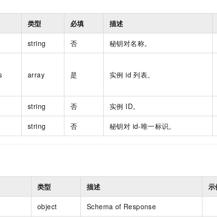
一个 AI 助手
即刻拥有 DeepSeek-R1 满血版
超强辅助，Bol
在企业官网、通讯软件中为客户提供 AI 客服
多种方案随心选，轻松解锁专属 DeepSeek
类型
必填
描述
string
否
秘钥对名称。
s
array
是
实例 id 列表。
string
否
实例 ID。
string
否
秘钥对 id-唯一标识。
类型
描述
示
object
Schema of Response