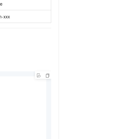
ue
h-xxx