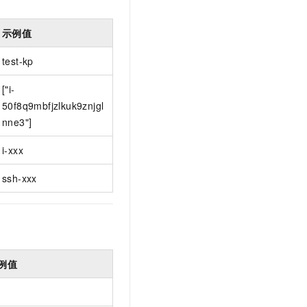
t.diy 一步搞定创意建站
构建大模型应用的安全防护体系
通过自然语言交互简化开发流程,全栈开发支持
通过阿里云安全产品对 AI 应用进行安全防护
示例值
test-kp
["i-
50f8q9mbfjzlkuk9znjgl
nne3"]
i-xxx
ssh-xxx
例值