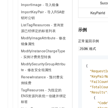
Succ
ImportImage - 导入镜像
ImportKeyPair - 导入RSA密
KeyPairId
钥对公钥
ListTagResources - 查询资
示例
源已经绑定的标签列表
ModifyImageAttribute - 修改
正常返回示例
镜像属性
格式
JSON
ModifyInstanceChargeType
- 实例计费类型转换
ModifySecurityGroupAttribu
{
te - 修改安全组属性
"RequestI
"KeyPairN
RenewInstance - 预付费实
"FailCoun
例续费
"TotalCou
TagResources - 为指定的
"Results"
ENS资源列表统一创建并绑定
{
标签
"Code