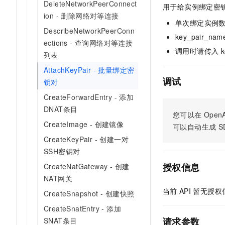
DeleteNetworkPeerConnect
用于给实例绑定密
AI 产品 免费试用
网络
安全
云开发大赛
ion - 删除网络对等连接
Tableau 订阅
1亿+ 大模型 tokens 和 
单次绑定实例数
可观测
入门学习赛
DescribeNetworkPeerConn
中间件
AI空中课堂在线直播课
key_pair_na
140+云产品 免费试用
ections - 查询网络对等连接
大模型服务
上云与迁云
产品新客免费试用，最长1
调用时请传入 key
数据库
列表
生态解决方案
千问AI平台-Token Plan
企业出海
AttachKeyPair - 批量绑定密
大模型ACA认证体验
大数据计算
调试
钥对
助力企业全员 AI 认知与能
行业生态解决方案
政企业务
媒体服务
千问AI平台-模型体验
CreateForwardEntry - 添加
开发者生态解决方案
在线体验全尺寸、多种模态
DNAT条目
企业服务与云通信
您可以在
OpenA
AI 开发和 AI 应用解决
CreateImage - 创建镜像
可以自动生成
S
Happy 系列大模型
域名与网站
CreateKeyPair - 创建一对
SSH密钥对
终端用户计算
授权信息
CreateNatGateway - 创建
Serverless
大模型解决方案
NAT网关
当前
API
暂无授权
CreateSnapshot - 创建快照
开发工具
快速部署 Dify，高效搭建 
CreateSnatEntry - 添加
迁移与运维管理
请求参数
SNAT条目