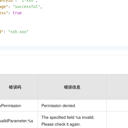
anceId"
:
"i-xxx"
,
age"
:
"successful"
,
ess"
:
true
d"
:
"ssh-xxx"
错误码
错误信息
oPermission
Permission denied.
The specified field %s invalid.
validParameter.%s
Please check it again.