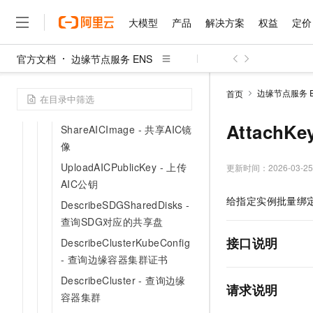
ListAICPublicKeys - 查询AIC
大模型
产品
解决方案
权益
定价
公钥信息列表
DeleteAICPublicKey - 删除
官方文档
边缘节点服务 ENS
AIC公钥
大模型
产品
解决方案
权益
定价
云市场
伙伴
服务
了解阿里云
精选产品
精选解决方案
普惠上云
产品定价
精选商城
成为销售伙伴
售前咨询
为什么选择阿里云
千问AI平台
ListAICPublicKeyDeliveries
边缘节点服务 E
首页
了解云产品的定价详情
大模型服务平台百炼
千问办公，解锁你的工作
普惠上云 官方力荐
分销伙伴
在线服务
- 查询AIC公钥关联信息列表
网站建设
什么是云计算
大
大模型服务与应用平台
企业级Agent产品，直接
云服务器38元/年起，超
AttachK
ShareAICImage - 共享AIC镜
咨询伙伴
多端小程序
技术领先
云上成本管理
售后服务
像
千问大模型
Agency Agents：拥
官方推荐返现计划
大模型
大模型
精选产品
精选解决方案
Salesforce 国际版订阅
稳定可靠
管理和优化成本
UploadAICPublicKey - 上传
多元化、高性能、安全可靠
推荐新用户得奖励，单订单
更新时间：
2026-03-25
销售伙伴合作计划
自助服务
AIC公钥
友盟天域
安全合规
人工智能与机器学习
AI
文本生成
无影云电脑
HappyHorse 打造一
云工开物
给指定实例批量绑
无影生态合作计划
在线服务
DescribeSDGSharedDisks -
观测云
分析师报告
随时随地安全接入的云上超
高校专属算力普惠，学生认
计算
互联网应用开发
Qwen3.8-Max
HOT
查询SDG对应的共享盘
Salesforce On Alibaba C
工单服务
智能体时代全能旗舰模型
Tuya 物联网平台阿里云
研究报告与白皮书
云解析DNS
快速拥有专属 OpenClaw
Consulting Partner 合
接口说明
大数据
容器
DescribeClusterKubeConfig
免费试用
短信专区
- 查询边缘容器集群证书
蓝凌 OA
Qwen3.7-Plus
AI 大模型销售与服务生
现代化应用
存储
天池大赛
能看、能想、能动手的多模
DescribeCluster - 查询边缘
云原生大数据计算服务 Max
解决方案免费试用 新老
电子合同
请求说明
容器集群
面向分析的企业级SaaS模
最高领取价值200元试用
安全
网络与CDN
AI 算法大赛
Qwen3-VL-Plus
畅捷通