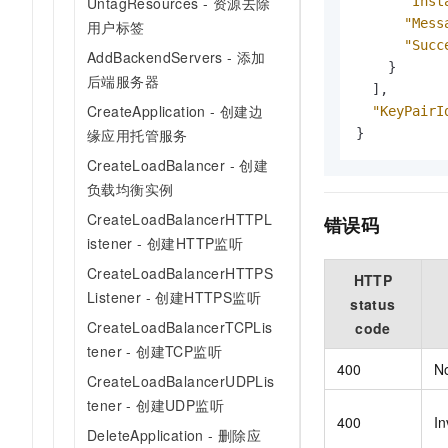
"Inst
UntagResources - 资源去除
"Mess
用户标签
"Succ
AddBackendServers - 添加
}
后端服务器
]
,
CreateApplication - 创建边
"KeyPairI
}
缘应用托管服务
CreateLoadBalancer - 创建
负载均衡实例
CreateLoadBalancerHTTPL
错误码
istener - 创建HTTP监听
CreateLoadBalancerHTTPS
HTTP
Listener - 创建HTTPS监听
status
CreateLoadBalancerTCPLis
code
tener - 创建TCP监听
400
N
CreateLoadBalancerUDPLis
tener - 创建UDP监听
400
In
DeleteApplication - 删除应