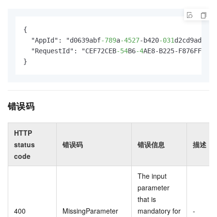
{

  "AppId": "d0639abf
-789
a
-4527
-b420
-031
d2cd9ad9b",

  "RequestId": "CEF72CEB
-54
B6
-4
AE8-B225-F876FF7BA9
}
错误码
HTTP
status
错误码
错误信息
描述
code
The input
parameter
that is
400
MissingParameter
mandatory for
-