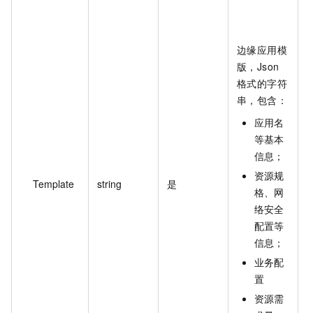
kS
\
边缘应用模
ize
版，Json
\
格式的字符
Ou
串，包含：
\
\
应用名
\",    
等基本
\
信息；
y
资源规
Template
string
是
null
格、网
\
络安全
":
配置等
\
信息；
el
业务配
{            
置
\"
资源需
}  