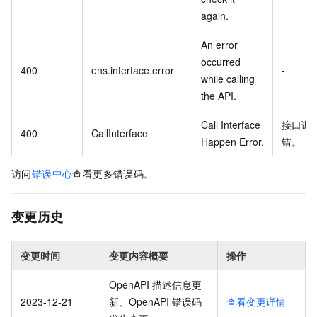
again.
An error
occurred
400
ens.interface.error
-
while calling
the API.
Call Interface
接口调
400
CallInterface
Happen Error.
错。
访问
错误中心
查看更多错误码。
变更历史
变更时间
变更内容概要
操作
OpenAPI 描述信息更
2023-12-21
新、OpenAPI 错误码
查看变更详情