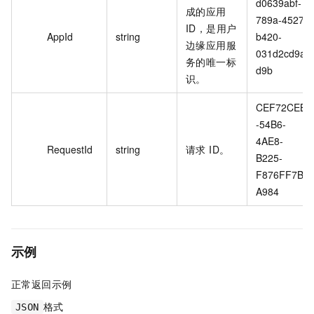
d0639abf-
成的应用
789a-4527-
ID，是用户
AppId
string
b420-
边缘应用服
031d2cd9a
务的唯一标
d9b
识。
CEF72CEB
-54B6-
4AE8-
RequestId
string
请求 ID。
B225-
F876FF7B
A984
示例
正常返回示例
格式
JSON