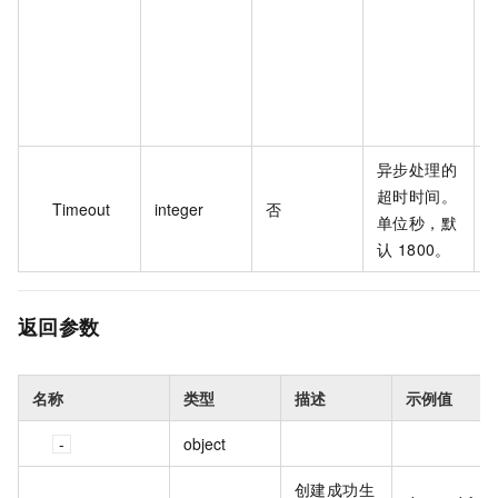
/ngin
}  
},            
\"
} 
异步处理的
超时时间。
Timeout
integer
否
1
单位秒，默
认 1800。
返回参数
名称
类型
描述
示例值
object
创建成功生