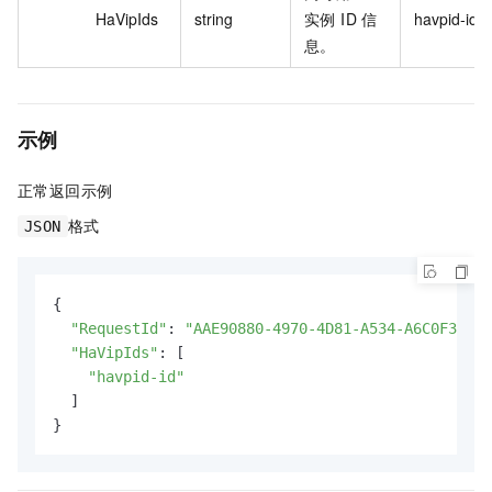
HaVipIds
string
实例 ID 信
havpid-id
息。
示例
正常返回示例
格式
JSON
{

"RequestId"
: 
"AAE90880-4970-4D81-A534-A6C0F3631F
"HaVipIds"
: [

"havpid-id"
  ]

}