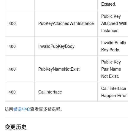
Existed.
Public Key
400
PubKeyAttachedWithInstance
Attached With
Instance.
Invalid Public
400
InvalidPubKeyBody
Key Body.
Public Key
400
PubKeyNameNotExist
Pair Name
Not Exist.
Call Interface
400
CallInterface
Happen Error.
访问
错误中心
查看更多错误码。
变更历史