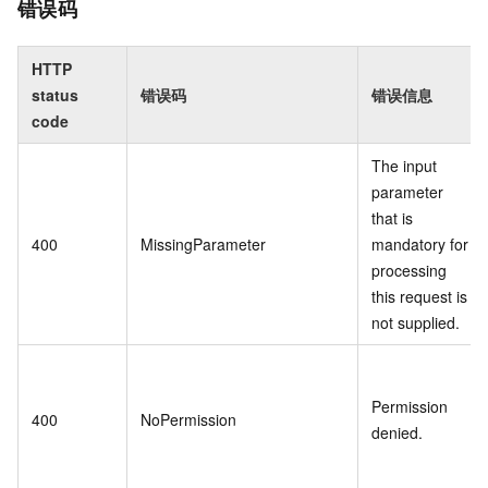
错误码
HTTP
status
错误码
错误信息
code
The input
parameter
that is
400
MissingParameter
mandatory for
processing
this request is
not supplied.
Permission
400
NoPermission
denied.