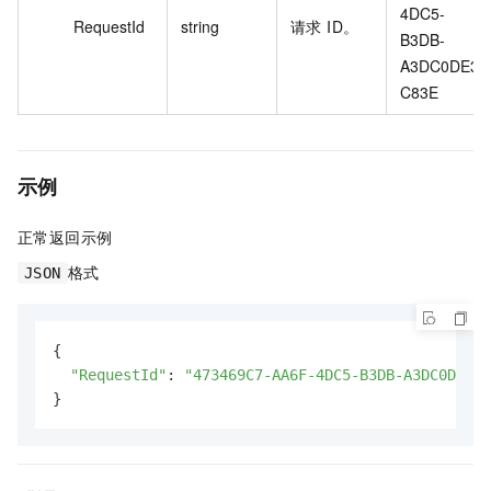
4DC5-
RequestId
string
请求 ID。
B3DB-
A3DC0DE3
C83E	
示例
正常返回示例
格式
JSON
{

"RequestId"
: 
"473469C7-AA6F-4DC5-B3DB-A3DC0DE3C8
}