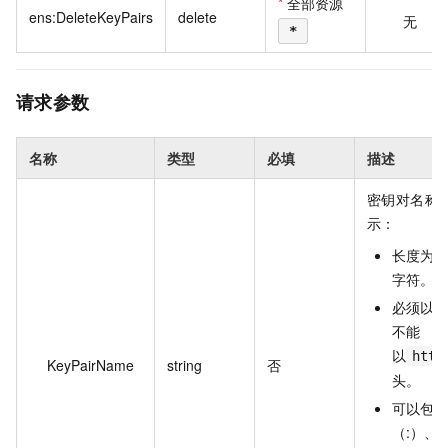
*
全部资源
ens:DeleteKeyPairs
delete
无
*
请求参数
名称
类型
必填
描述
密钥对名称
示：
长度为 2
字符。
必须以大
不能
以
http
KeyPairName
string
否
头。
可以包含
（:）、