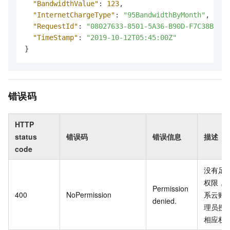
"BandwidthValue"
:
123
,
"InternetChargeType"
:
"95BandwidthByMonth"
,
"RequestId"
:
"08027633-8501-5A36-B90D-F7C38B5EC7
"TimeStamp"
:
"2019-10-12T05:45:00Z"
}
错误码
HTTP
status
错误码
错误信息
描述
code
没有足
权限，
Permission
400
NoPermission
系云账
denied.
理员授
相应权