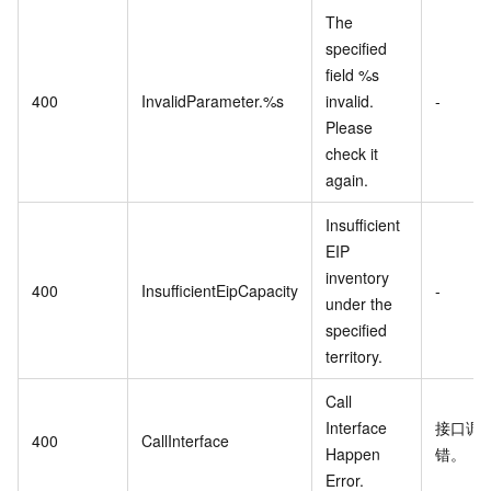
The
specified
field %s
400
InvalidParameter.%s
invalid.
-
Please
check it
again.
Insufficient
EIP
inventory
400
InsufficientEipCapacity
-
under the
specified
territory.
Call
Interface
接口调
400
CallInterface
Happen
错。
Error.