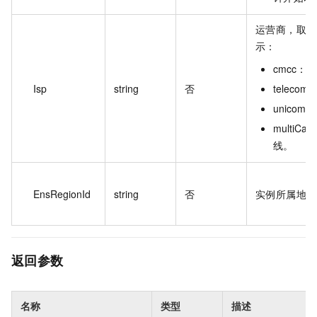
运营商，取值
示：
cmcc：
Isp
string
否
teleco
unicom
multiCar
线。
EnsRegionId
string
否
实例所属地域 
返回参数
名称
类型
描述