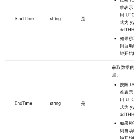
准表示，
用 UTC
StartTime
string
是
式为 yyy
ddTHH:
如果秒不是
则自动取
钟开始时
获取数据的结
点。
按照 ISO
准表示，
用 UTC
EndTime
string
是
式为 yyy
ddTHH:
如果秒不是
则自动取
钟开始时