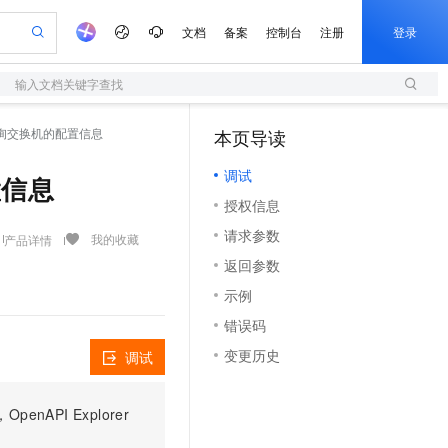
文档
备案
控制台
注册
登录
输入文档关键字查找
验
作计划
器
AI 活动
专业服务
服务伙伴合作计划
开发者社区
加入我们
服务平台百炼
阿里云 OPC 创新助力计划
es - 查询交换机的配置信息
本页导读
（1）
一站式生成采购清单，支持单品或批量购买
S
可编辑精美 PPT 文稿
S产品伙伴计划（繁花）
峰会
造的大模型服务与应用开发平台
轻量应用服务器
Agency Agents：拥有专属领域专家
AI 生产力先锋
Al MaaS 服务伙伴赋能合作
域名
博文
Careers
至高可申请百万元
调试
性可伸缩的云计算服务
 轻松生成专业的 PPT
开启高性价比 AI 编程新体验
先锋实践拓展 AI 生产力的边界
快速构建应用程序和网站，即刻迈出上云第一步
多领域专家智能体,一键组建 AI 虚拟交付团队
配置信息
Token 补贴，五大权
计划
海大会
伙伴信用分合作计划
商标
问答
社会招聘
授权信息
益加速 OPC 成功
S
帕鲁游戏服务器
数字证书管理服务（原SSL证书）
HappyHorse 打造一站式影视创作平台
飞天发布时刻
HOT
划
备案
电子书
校园招聘
请求参数
联机服务器，轻松开启游戏
视频创作，一键激活电商全链路生产力
全托管，含MySQL、PostgreSQL、SQL Server、MariaDB多引擎
实现全站HTTPS，呈现可信的WEB访问
所见，即是所愿
可视化编排打通从文字构思到成片全链路闭环
我的收藏
产品详情
更多支持
划
公司注册
镜像站
返回参数
视频生成
语音识别与合成
 智能体与工作流应用
短信服务
漫剧工坊：一站式动画创作平台
AI 实训营
合作伙伴培训与认证
示例
划
上云迁移
的智能体编程平台
站生成，高效打造优质广告素材
通过阿里云百炼高效搭建AI应用,助力高效开发
快速生产连贯的高质量长漫剧
从基础到进阶，Agent 创客手把手教你
国内短信简单易用，安全可靠，秒级触达，全球覆盖200+国家和地区。
e-1.1-T2V
Qwen3-TTS-Flash
lScope
我要反馈
查询合作伙伴
错误码
畅细腻的高质量视频
离线语音合成大模型，多语言方言自适应，低延迟高稳定
n Alibaba Cloud ISV 合作
代维服务
olarDB
建企业门户网站
大数据开发治理平台 DataWorks
10 分钟搭建微信、支付宝小程序
变更历史
调试
创新加速
ope
登录合作伙伴管理后台
我要建议
站，无忧落地极速上线
以可视化方式快速构建移动和 PC 门户网站
100%兼容MySQL、PostgreSQL，兼容Oracle，支持集中和分布式
高效部署网站，快速应用到小程序
Data Agent 驱动的一站式 Data+AI 开发治理平台
e-1.1-I2V
Cosyvoice-V3-Flash
安全
畅自然，细节丰富
高表现力语音合成大模型，语音克隆听感自然
我要投诉
上云场景组合购
伴
PI Explorer
边界网络安全防护产品
漫剧创作，剧本、分镜、视频高效生成
覆盖90%+业务场景，专享组合折扣价
2V
VPN
Fun-ASR