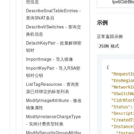
Ipv6CidrBl
照信息
DescribeSnatTableEntries -
查询SNAT条目
示例
DescribeVSwitches - 查询交
换机信息
正常返回示例
DetachKeyPair - 批量解绑密
格式
JSON
钥对
ImportImage - 导入镜像
{
ImportKeyPair - 导入RSA密
"RequestI
钥对公钥
"EnsRegio
ListTagResources - 查询资
"NetworkI
源已经绑定的标签列表
"VSwitchN
ModifyImageAttribute - 修改
"CidrBloc
"Status"
:
镜像属性
"Descript
ModifyInstanceChargeType
"CreatedT
- 实例计费类型转换
"Instance
ModifySecurityGroupAttribu
"Instan