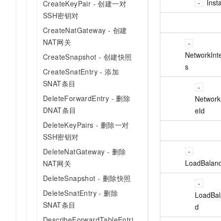
Inst
CreateKeyPair - 创建一对
SSH密钥对
CreateNatGateway - 创建
NAT网关
NetworkInt
CreateSnapshot - 创建快照
s
CreateSnatEntry - 添加
SNAT条目
DeleteForwardEntry - 删除
Network
DNAT条目
eId
DeleteKeyPairs - 删除一对
SSH密钥对
DeleteNatGateway - 删除
LoadBalanc
NAT网关
DeleteSnapshot - 删除快照
DeleteSnatEntry - 删除
LoadBal
SNAT条目
d
DescribeForwardTableEntri