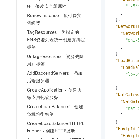
te - 修改安全组属性
"i-5*
]
RenewInstance - 预付费实
}
,
例续费
"NetworkI
TagResources - 为指定的
"Networ
ENS资源列表统一创建并绑定
"eni-
标签
]
}
,
UntagResources - 资源去除
"LoadBala
用户标签
"LoadBa
AddBackendServers - 添加
"lb-5
后端服务器
]
}
,
CreateApplication - 创建边
"NatGatew
缘应用托管服务
"NatGat
CreateLoadBalancer - 创建
"nat-
负载均衡实例
]
}
,
CreateLoadBalancerHTTPL
"HaVipIds
istener - 创建HTTP监听
"HaVipI