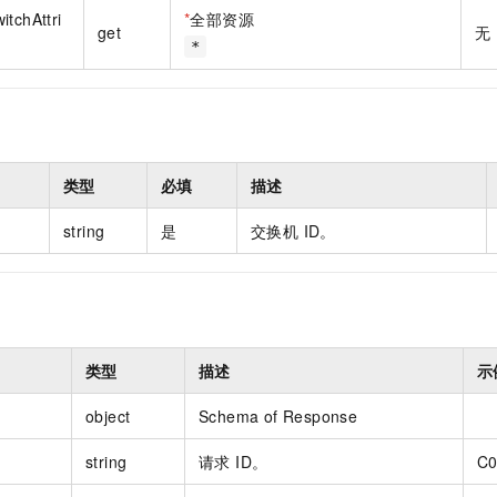
一个 AI 助手
即刻拥有 DeepSeek-R1 满血版
超强辅助，Bol
itchAttri
*
全部资源
get
无
在企业官网、通讯软件中为客户提供 AI 客服
多种方案随心选，轻松解锁专属 DeepSeek
*
类型
必填
描述
string
是
交换机 ID。
类型
描述
示
object
Schema of Response
string
请求 ID。
C0