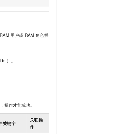
文戏情感细腻自然，动作戏激烈拳拳到肉，实现更强表演能力
支持中英文自由切换，具备更强的噪声鲁棒性
云聚AI 严选权益
SSL 证书
，一键激活高效办公新体验
精选AI产品，从模型到应用全链提效
堡垒机
AI 用量加速计划
应用
防火墙
、识别商机，让客服更高效、服务更出色。
新老同享，达量后返
RAM
用户或
RAM
角色授
千问办公
主机安全
NEW
的智能体编程平台
一站式AI生产力平台
AI 应用及服务市场
伶鹊
ist）。
企业级人与Agent协作平台，接入和调度多个数字员工
智能客服平台，对话机器人、对话分析、智能外呼
AI 应用
大模型服务平台百炼 - 全妙
大模型
应用创作平台
多模态内容创作工具，已接入 DeepSeek
自然语言处理
数据标注
限，操作才能成功。
机器学习
息提取
与 AI 智能体进行实时音视频通话
关联操
件关键字
从文本、图片、视频中提取结构化的属性信息
构建支持视频理解的 AI 音视频实时通话应用
作