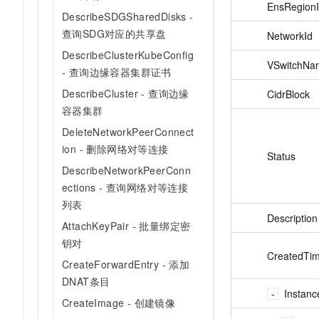
EnsRegion
DescribeSDGSharedDisks -
查询SDG对应的共享盘
NetworkId
DescribeClusterKubeConfig
VSwitchNa
- 查询边缘容器集群证书
DescribeCluster - 查询边缘
CidrBlock
容器集群
DeleteNetworkPeerConnect
ion - 删除网络对等连接
Status
DescribeNetworkPeerConn
ections - 查询网络对等连接
列表
Description
AttachKeyPair - 批量绑定密
钥对
CreatedTi
CreateForwardEntry - 添加
DNAT条目
Instanc
CreateImage - 创建镜像