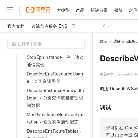
nstance - 删除公网组网下的
大模型
产品
解决方案
权益
定价
实例
RemoveVSwitchesFromEpn
官方文档
边缘节点服务 ENS
Instance - 删除组网信息
大模型
产品
解决方案
权益
定价
云市场
伙伴
服务
了解阿里云
精选产品
精选解决方案
普惠上云
产品定价
精选商城
成为销售伙伴
售前咨询
为什么选择阿里云
千问AI平台
StartEpnInstance - 启动边边
边缘节点服务 E
首页
了解云产品的定价详情
大模型服务平台百炼
睿译宝，AI翻译排版一
普惠上云 官方力荐
分销伙伴
在线服务
通信实例
网站建设
什么是云计算
大
大模型服务与应用平台
上传文档即自动完成翻译和
云服务器38元/年起，超
Describ
StopEpnInstance - 停止边边
咨询伙伴
多端小程序
技术领先
云上成本管理
售后服务
通信实例
千问大模型
GLM-5.2：长任务时代
官方推荐返现计划
大模型
大模型
精选产品
精选解决方案
Salesforce 国际版订阅
稳定可靠
管理和优化成本
DescribeEnsResourceUsag
多元化、高性能、安全可靠
推荐新用户得奖励，单订单
更新时间：
2026-06-04
销售伙伴合作计划
自助服务
e - 查询资源用量
友盟天域
安全合规
人工智能与机器学习
AI
文本生成
无影云电脑
Hermes Agent，打造
云工开物
调用
DescribeVSwit
无影生态合作计划
在线服务
DescribeInstanceBandwidth
观测云
分析师报告
随时随地安全接入的云上超
自主进化，持久记忆，越用
高校专属算力普惠，学生认
计算
互联网应用开发
Qwen3.8-Max
HOT
Detail - 分页查询流量带宽明
Salesforce On Alibaba C
工单服务
智能体时代全能旗舰模型
Tuya 物联网平台阿里云
研究报告与白皮书
云解析DNS
快速拥有专属 OpenClaw
细数据
Consulting Partner 合
调试
大数据
容器
免费试用
短信专区
ModifyInstanceBootConfigu
蓝凌 OA
Qwen3.7-Plus
AI 大模型销售与服务生
现代化应用
存储
天池大赛
ration - 修改实例启动配置
能看、能想、能动手的多模
云原生大数据计算服务 Max
解决方案免费试用 新老
电子合同
您可以在
OpenA
DescribeEnsRouteTables -
面向分析的企业级SaaS模
最高领取价值200元试用
安全
网络与CDN
AI 算法大赛
Qwen3-VL-Plus
可以自动生成
S
畅捷通