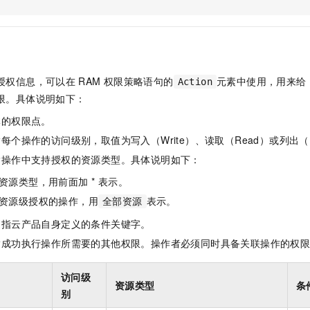
服务生态伙伴
视觉 Coding、空间感知、多模态思考等全面升级
1M上下文，专为长程任务能力而生
云工开物
企业应用
Night Plan 支持 Qwen 3.8-Max
AI 办公
NEW
Red Hat
30+ 款产品免费体验
夜间 5 折，Qwen/Meoo/TokenPlan 客户专享
AI智能应用
科研合作
ERP
堂（旗舰版）
SUSE
智能客服
AI 应用构建
大模型原生
CRM
2个月
自动承接线索
授权信息，可以在
RAM
权限策略语句的
元素中使用，用来给
Action
建站小程序
Qoder
大模型服务平台百炼-应用模版
OA 办公系统
HOT
NEW
限。具体说明如下：
面向真实软件
个人版上线、团队版降价；千问3.8-Max首发发尝鲜
丰富多元化的应用模版和解决方案
力提升
财税管理
模板建站
体的权限点。
万有无界
大模型服务平台百炼-智能体
400电话
定制建站
每个操作的访问级别，取值为写入（Write）、读取（Read）或列出（L
的模型效果
灵活可视化地构建企业级 Agent
指操作中支持授权的资源类型。具体说明如下：
方案
广告营销
模板小程序
秒悟
人工智能平台 PAI
资源类型，用前面加 * 表示。
定制小程序
云端极速 AI 
新一代 AI 视频生成模型，深度适配广告营销等场景
AI Native 的算法工程平台，一站式完成建模、训练、推理服务部署
资源级授权的操作，用
表示。
全部资源
APP 开发
是指云产品自身定义的条件关键字。
建站系统
指成功执行操作所需要的其他权限。操作者必须同时具备关联操作的权
AI 应用
10分钟微调：让0.6B模型媲美235B模型
多模态数据信
访问级
资源类型
条
依托云原生高可用架构,实现Dify私有化部署
用1%尺寸在特定领域达到大模型90%以上效果
别