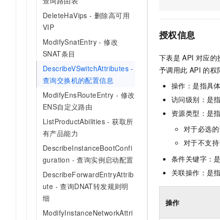
查询路由表
AI 产品 免费试用
网络
安全
云开发大赛
DeleteHaVips - 删除高可用
Tableau 订阅
1亿+ 大模型 tokens 和 
VIP
可观测
入门学习赛
中间件
AI空中课堂在线直播课
授权信息
140+云产品 免费试用
ModifySnatEntry - 修改
大模型服务
上云与迁云
产品新客免费试用，最长1
数据库
SNAT条目
下表是
API
对应的
生态解决方案
千问AI平台-Token Plan
企业出海
DescribeVSwitchAttributes -
大模型ACA认证体验
予调用此
API
的权
大数据计算
查询交换机的配置信息
助力企业全员 AI 认知与能
行业生态解决方案
操作：是指具
政企业务
媒体服务
千问AI平台-模型体验
ModifyEnsRouteEntry - 修改
开发者生态解决方案
访问级别：是指
在线体验全尺寸、多种模态
ENS自定义路由
企业服务与云通信
资源类型：是
AI 开发和 AI 应用解决
ListProductAbilities - 获取所
Happy 系列大模型
对于必选的
域名与网站
有产品能力
对于不支持
DescribeInstanceBootConfi
终端用户计算
条件关键字：
guration - 查询实例启动配置
Serverless
关联操作：是
大模型解决方案
DescribeForwardEntryAttrib
ute - 查询DNAT转发规则明
开发工具
快速部署 Dify，高效搭建 
细
操作
迁移与运维管理
ModifyInstanceNetworkAttri