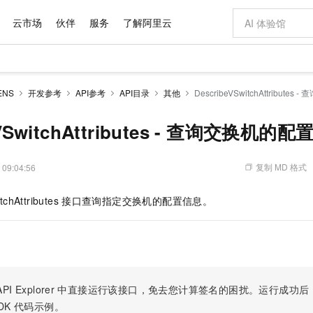
云市场
伙伴
服务
了解阿里云
AI 特惠
数据与 API
成为产品伙伴
企业增值服务
最佳实践
价格计算器
AI 场景体
基础软件
产品伙伴合
阿里云认证
市场活动
配置报价
大模型
NS
开发参考
API参考
API目录
其他
DescribeVSwitchAttribut
自助选配和估算价格
步到位
域名与网站
智启 AI 普惠权益
产品生态集成认证中心
企业支持计划
云上春晚
Qwen Audio：打造专属 AI 语音助手
千问官方 MaaS 平台，为开发者和 Agent 而生，新用户赠送 1 亿 + tokens 额度
云服务器 EC
一句话生成原生
AI Coding
阿里云Maa
2026 阿里云
为企业打
数据集
Windows
大模型认证
模型
NEW
NEW
格式还原
值低价云产品抢先购
提供智能易用的域名与建站服务
至高享 1亿+免费 tokens，加速 Al 应用落地
Qwen-Audio-3.0-Realtime 端到端实时语音角色扮演
安全可靠、弹
输入一句话想法,
智能编程，一键
eVSwitchAttributes - 查询交换机的
产品生态伙伴
专家技术服务
云上奥运之旅
弹性计算合作
阿里云中企出
手机三要素
宝塔 Linux
全部认证
价格优势
开源旗舰模型
对象存储 OSS
即刻拥有 DeepSeek-V4-Pro
阿里云 OPC 创新助力计划
云数据库 RD
一键部署幻兽
AI 电商营销
产品生态伙伴工作台
企业增值服务台
云栖战略参考
云存储合作计
云栖大会
身份实名认证
CentOS
训练营
推动算力普惠，释放技术红利
的大模型服务
最高返9万
真正可用的 1M 上下文,一次完成代码全链路开发
轻松解锁专属 DeepSeek-V4-Pro
至高百万元 Token 补贴，加速一人公司成长
稳定、安全、高性价比、高性能的云存储服务
一键购买专属
从图文生成到
复制 MD 格式
 09:04:56
云上的中国
数据库合作计
活动全景
短信
Docker
图片和
自进化智能体
人工智能平台 PAI
5 分钟轻松部署专属 QwenPaw
Token Plan 模型订阅计划
Qoder
高效搭建 AI
AI 广告创作
企业成长
大模型
NEW
HOT
信息公告
chAttributes
接口查询指定交换机的配置信息。
看见新力量
云网络合作计
OCR 文字识别
JAVA
级电脑
越聪明
证享300元代金券
一站式AI开发、训练和推理服务
Qwen3.8-Max 首发尝鲜，限时加量 10 倍，夜间低至2折
从聊天伙伴进化为能主动干活的本地数字员工
面向真实软件
图文、视频一
Kimi-K3
HappyHors
NEW
魔搭 Mode
loud
服务实践
官网公告
Kimi 最新旗舰模型，长程编程与推理利器
让文字生成流
金融模力时刻
Salesforce O
版
发票查验
全能环境
Qoder CN
Claude Code + GStack 打造工程团队
千问办公，限时限量积分加倍
云原生数据库 P
低代码高效构
AI 建站
NEW
作计划
计划
创新中心
魔搭 ModelSc
健康状态
让AI从“聊天伙伴”进化为能干活的“数字员工”
覆盖公网/内网、递归/权威、移动APP等全场景解析服务
安装技能 GStack，拥有专属 AI 工程团队
你的AI工作搭子，覆盖日常办公高频场景
基于千问大模型等，支持代码智能生成、研发智能问答
0 代码专业建
客户案例
天气预报查询
操作系统
Deepseek-v4-pro
HappyHors
态合作计划
态智能体模型
旗舰 MoE 大模型，百万上下文与顶尖推理能力
图生视频，流
Compute
同享
容器服务 Kubernetes 版 ACK
万小智 AI 建站低至 15元/月
云防火墙
AI 短剧/漫剧
快递物流查询
WordPress
成为服务伙
高校合作
PI Explorer
中直接运行该接口，免去您计算签名的困扰。运行成功后，OpenA
式云数据仓库
点，立即开启云上创新
提供一站式管理容器应用的 K8s 服务
送.CN域名，送备案服务码
云原生的云上
AI助力短剧
GLM-5.2
Wan2.7-T
DK
代码示例。
Ubuntu