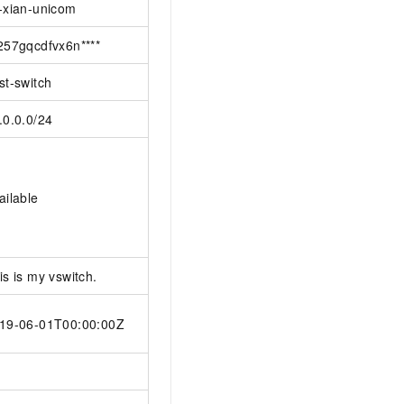
-xian-unicom
257gqcdfvx6n****
st-switch
.0.0.0/24
ailable
is is my vswitch.
19-06-01T00:00:00Z