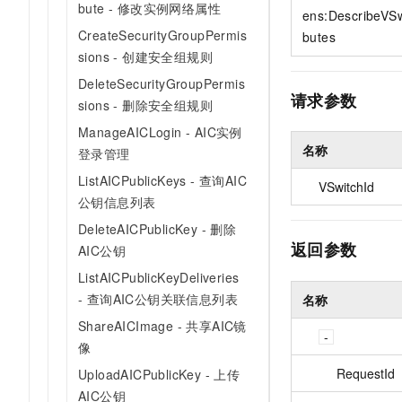
bute - 修改实例网络属性
10 分钟在聊天系统中增加
ens:DescribeVSw
专有云
CreateSecurityGroupPermis
butes
sions - 创建安全组规则
DeleteSecurityGroupPermis
请求参数
sions - 删除安全组规则
ManageAICLogin - AIC实例
名称
登录管理
ListAICPublicKeys - 查询AIC
VSwitchId
公钥信息列表
DeleteAICPublicKey - 删除
返回参数
AIC公钥
ListAICPublicKeyDeliveries
- 查询AIC公钥关联信息列表
名称
ShareAICImage - 共享AIC镜
像
RequestId
UploadAICPublicKey - 上传
AIC公钥