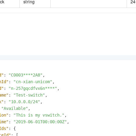
ock
string
24
d"
:
"C0003****2A8"
,
nId"
:
"cn-xian-unicom"
,
d"
:
"n-257gqcdfvx6n****"
,
ame"
:
"Test-switch"
,
k"
:
"10.0.0.0/24"
,
"Available"
,
ion"
:
"This is my vswitch."
,
ime"
:
"2019-06-01T00:00:00Z"
,
Ids"
:
{
ceId"
:
[