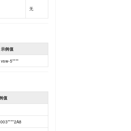
t.diy 一步搞定创意建站
构建大模型应用的安全防护体系
无
通过自然语言交互简化开发流程,全栈开发支持
通过阿里云安全产品对 AI 应用进行安全防护
示例值
vsw-5****
例值
003****2A8