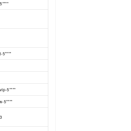
5****
t-5****
vip-5****
w-5****
3