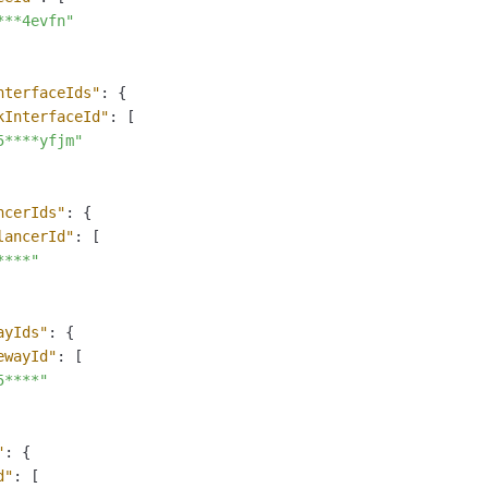
***4evfn"
nterfaceIds"
:
{
kInterfaceId"
:
[
5****yfjm"
ncerIds"
:
{
lancerId"
:
[
****"
ayIds"
:
{
ewayId"
:
[
5****"
"
:
{
d"
:
[