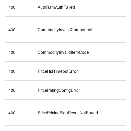
400
AuthRamAuthFailed
400
CommodityInvalidComponent
400
CommodityInvalidItemCode
400
PriceHsfTimeoutError
400
PricePatingConfigError
400
PricePricingPlanResultNotFound