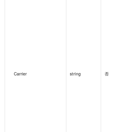
Carrier
string
否