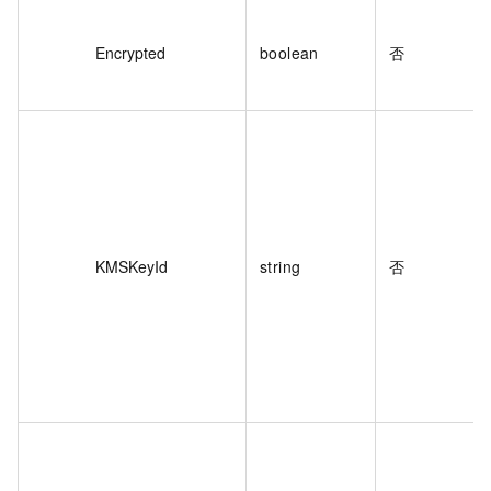
Encrypted
boolean
否
KMSKeyId
string
否