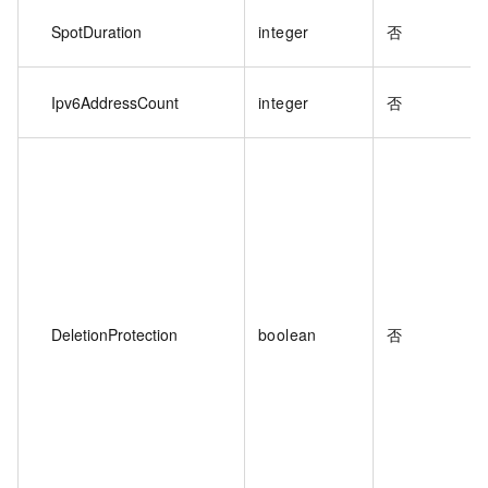
SpotDuration
integer
否
Ipv6AddressCount
integer
否
DeletionProtection
boolean
否