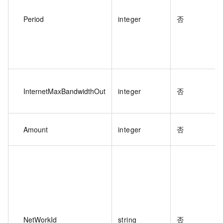
Period
integer
否
InternetMaxBandwidthOut
integer
否
Amount
integer
否
NetWorkId
string
否