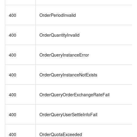
400
OrderPeriodInvalid
400
OrderQuantityInvalid
400
OrderQueryInstanceError
400
OrderQueryInstanceNotExists
400
OrderQueryOrderExchangeRateFail
400
OrderQueryUserSettleInfoFail
400
OrderQuotaExceeded