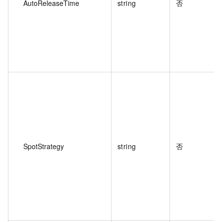
AutoReleaseTime
string
否
SpotStrategy
string
否