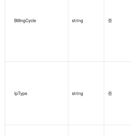
BillingCycle
string
否
IpType
string
否