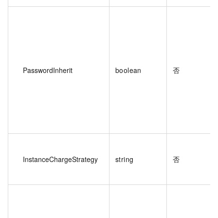
PasswordInherit
boolean
否
InstanceChargeStrategy
string
否