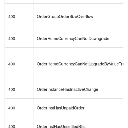
400
OrderGroupOrderSizeOverflow
400
OrderHomeCurrencyCanNotDowngrade
400
OrderHomeCurrencyCanNotUpgradeByValueTrans
400
OrderInstanceHasInactiveChange
400
OrderInstHasUnpaidOrder
400
OrderInstHasUnsettledBills