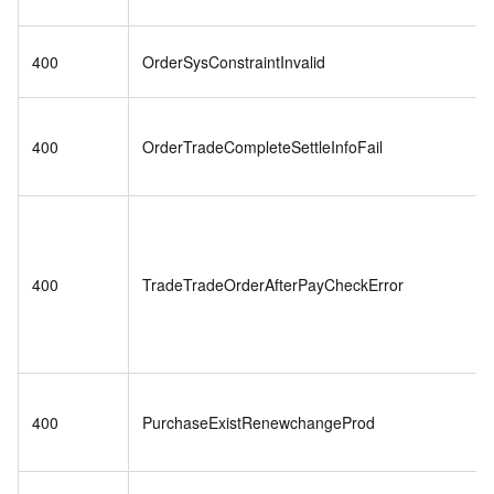
400
OrderSysConstraintInvalid
400
OrderTradeCompleteSettleInfoFail
400
TradeTradeOrderAfterPayCheckError
400
PurchaseExistRenewchangeProd