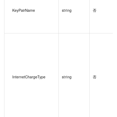
KeyPairName
string
否
InternetChargeType
string
否