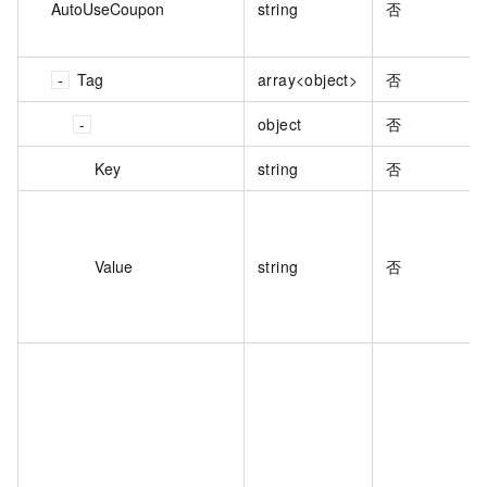
AutoUseCoupon
string
否
Tag
array<object>
否
object
否
Key
string
否
Value
string
否