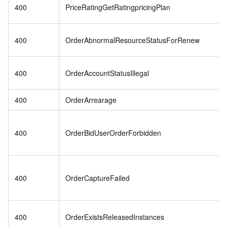
400
PriceRatingGetRatingpricingPlan
400
OrderAbnormalResourceStatusForRenew
400
OrderAccountStatusIllegal
400
OrderArrearage
400
OrderBidUserOrderForbidden
400
OrderCaptureFailed
400
OrderExistsReleasedInstances