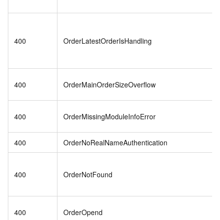
400
OrderLatestOrderIsHandling
400
OrderMainOrderSizeOverflow
400
OrderMissingModuleInfoError
400
OrderNoRealNameAuthentication
400
OrderNotFound
400
OrderOpend