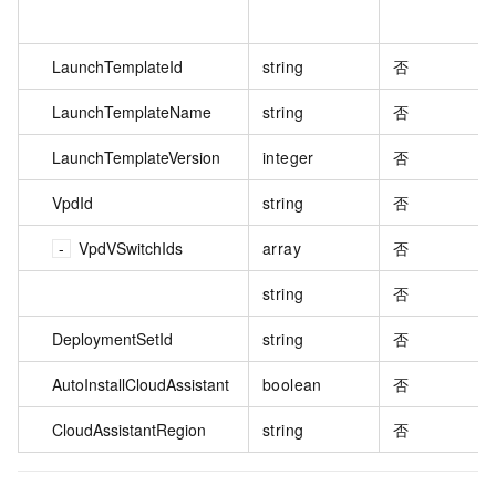
LaunchTemplateId
string
否
LaunchTemplateName
string
否
LaunchTemplateVersion
integer
否
VpdId
string
否
VpdVSwitchIds
array
否
string
否
DeploymentSetId
string
否
AutoInstallCloudAssistant
boolean
否
CloudAssistantRegion
string
否