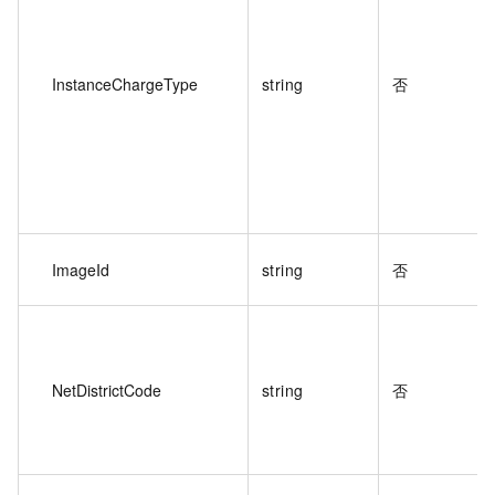
InstanceChargeType
string
否
ImageId
string
否
NetDistrictCode
string
否