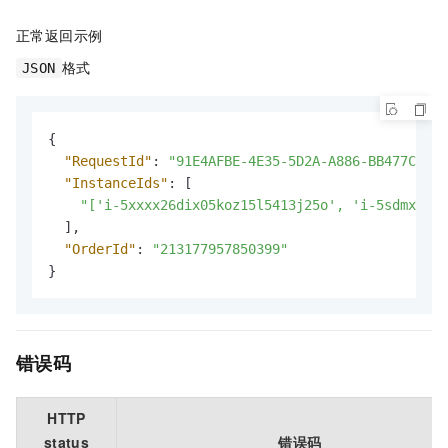
正常返回示例
格式
JSON
{
"RequestId"
:
"91E4AFBE-4E35-5D2A-A886-BB477C9953
"InstanceIds"
:
[
"['i-5xxxx26dix05koz15l5413j25o', 'i-5sdmxxxx'
]
,
"OrderId"
:
"213177957850399"
}
错误码
HTTP
status
错误码