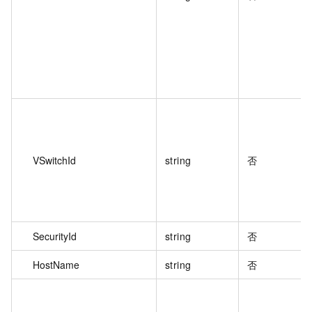
VSwitchId
string
否
SecurityId
string
否
HostName
string
否