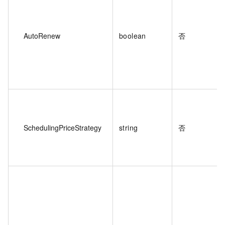
AutoRenew
boolean
否
SchedulingPriceStrategy
string
否