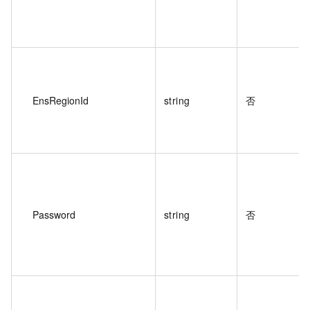
EnsRegionId
string
否
Password
string
否