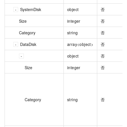
SystemDisk
object
否
Size
integer
否
Category
string
否
DataDisk
array<object>
否
object
否
Size
integer
否
Category
string
否