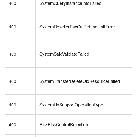
400
SystemQueryInstanceInfoFailed
400
SystemResellerPayCalRefundUnitError
400
SystemSaleValidateFailed
400
SystemTransferDeleteOldResourceFailed
400
SystemUnSupportOperationType
400
RiskRiskControlRejection