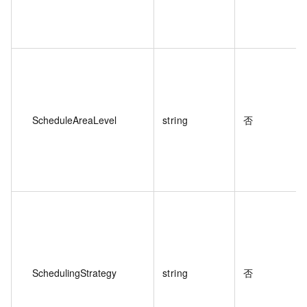
ScheduleAreaLevel
string
否
SchedulingStrategy
string
否