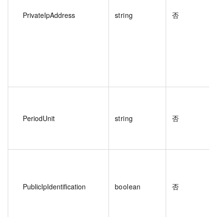
PrivateIpAddress
string
否
PeriodUnit
string
否
PublicIpIdentification
boolean
否