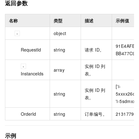
返回参数
名称
类型
描述
示例值
object
91E4AFBE-
RequestId
string
请求 ID。
BB477C99
实例 ID 列
array
InstanceIds
表。
['i-
实例 ID 列
string
5xxxx26dix
表。
'i-5sdmxxxx
OrderId
string
订单编号。
21317795
示例