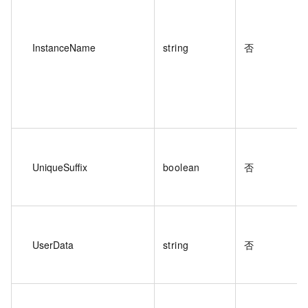
InstanceName
string
否
UniqueSuffix
boolean
否
UserData
string
否