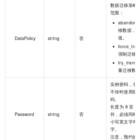
数据迁移策略
范围：
abando
移数据，
值。
DataPolicy
string
否
force_tra
强制迁移
try_trans
量迁移数
实例密码，非
不传时使用随
码。
长度为 8 至 3
Password
string
否
符，必须同时
小写英文字母
字。
注意，预约执