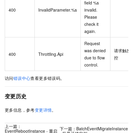
field %s
400
InvalidParameter.%s
invalid.
Please
check it
again.
Request
was denied
请求触发
400
Throttling.Api
due to flow
控
control.
访问
错误中心
查看更多错误码。
变更历史
更多信息，参考
变更详情
。
上一篇：
下一篇：
BatchEventMigrateInstance
EventRebootInstance - 重启