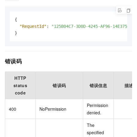
{
"RequestId"
:
"125B04C7-3D0D-4245-AF96-14E3758E3F
}
错误码
HTTP
status
错误码
错误信息
描述
code
Permission
400
NoPermission
denied.
The
specified