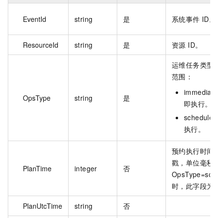
EventId
string
是
系统事件 ID。
ResourceId
string
是
资源 ID。
运维任务类型
范围：
immedia
OpsType
string
是
即执行。
schedul
执行。
预约执行时间
戳，单位毫秒。
PlanTime
integer
否
OpsType=sch
时，此字段为
PlanUtcTime
string
否