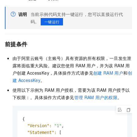
说明
当前示例代码支持一键运行，您可以直接运行代
码。
一键运行
前提条件
由于阿里云账号（主账号）具有资源的所有权限，一旦发生泄
露将面临重大风险。建议您使用
RAM
用户，并为该
RAM
用
户创建
AccessKey，具体操作方式请参见
创建
RAM
用户
和
创
建
AccessKey
。
使用以下示例为
RAM
用户授权，需要为该
RAM
用户授予以
下权限：。具体操作方式请参见
管理
RAM
用户的权限
。
{

"Version":
"1"
,

"Statement":
 [
