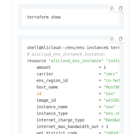
terraform show
# alicloud_ens_instance.instance:
resource 
"alicloud_ens_instance"
"instance"
 {
    amount                    = 1

    carrier                   = 
"cmcc"
    ens_region_id             = 
"cn-hefei-cm
    host_name                 = 
"Host80"
id
                        = 
"xxx"
    image_id                  = 
"win2022_21H
    instance_name             = 
"xxx"
    instance_type             = 
"ens.sn1.sma
    internet_charge_type      = 
"BandwidthBy
    internet_max_bandwidth_out = 1

    net_district_code         = 
"100102"