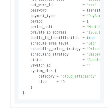
    net_work_id               = 
"xxx"
    password                  = (sensitive va
    payment_type              = 
"PayAsYouGo"
    period                    = 1

    period_unit               = 
"Month"
    private_ip_address        = 
"10.0.1.2"
    public_ip_identification  = 
true
    schedule_area_level       = 
"Big"
    scheduling_price_strategy = 
"PriceLowPri
    scheduling_strategy       = 
"Disperse"
    status                    = 
"Running"
    vswitch_id                = 
""
    system_disk {

        category = 
"cloud_efficiency"
        size     = 40

    }

}