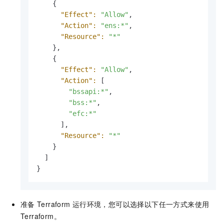
    {

"Effect":
"Allow"
,

"Action":
"ens:*"
,

"Resource":
"*"
    },

    {

"Effect":
"Allow"
,

"Action":
 [

"bssapi:*"
,

"bss:*"
,

"efc:*"
      ],

"Resource":
"*"
    }

  ]

}
准备
Terraform
运行环境，您可以选择以下任一方式来使用
Terraform。