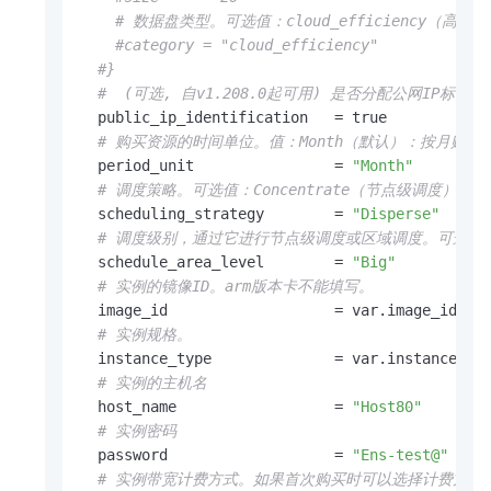
# 数据盘类型。可选值：cloud_efficiency（高效云
#category = "cloud_efficiency"
#}
#  (可选, 自v1.208.0起可用) 是否分配公网IP标识
  public_ip_identification   = true  

# 购买资源的时间单位。值：Month（默认）：按月购买
  period_unit                = 
"Month"
# 调度策略。可选值：Concentrate（节点级调度）、Di
  scheduling_strategy        = 
"Disperse"
# 调度级别，通过它进行节点级调度或区域调度。可选值：Node-l
  schedule_area_level        = 
"Big"
# 实例的镜像ID。arm版本卡不能填写。
  image_id                   = var.image_id

# 实例规格。
  instance_type              = var.instance_typ
# 实例的主机名
  host_name                  = 
"Host80"
# 实例密码
  password                   = 
"Ens-test@"
# 实例带宽计费方式。如果首次购买时可以选择计费方式，则后续