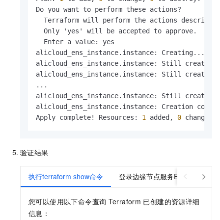
Do you want to perform these actions?

  Terraform will perform the actions described 
  Only 'yes' will be accepted to approve.

  Enter a value
:
 yes

alicloud_ens_instance.instance
:
 Creating...

alicloud_ens_instance.instance
:
 Still creating
alicloud_ens_instance.instance
:
 Still creating
...

alicloud_ens_instance.instance
:
 Still creating
alicloud_ens_instance.instance
:
 Creation compl
Apply complete! Resources
:
1
 added
,
0
 changed
,
验证结果
执行terraform show命令
登录边缘节点服务ENS控制台
您可以使用以下命令查询
Terraform
已创建的资源详细
信息：