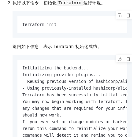
执行以下命令，初始化
运行环境。
Terraform
terraform init
返回如下信息，表示
Terraform
初始化成功。
Initializing the backend...

Initializing provider plugins...

- Reusing previous version of hashicorp/aliclou
- Using previously-installed hashicorp/aliclou
Terraform has been successfully initialized!

You may now begin working with Terraform. Try 
any changes that are required for your infrastr
should now work.

If you ever set or change modules or backend c
rerun this command to reinitialize your workin
commands will detect it and remind you to do s