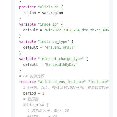
provider
"alicloud"
 {

  region = var.region

variable
"image_id"
 {

  default = 
"win2022_21H2_x64_dtc_zh-cn_40G_al
variable
"instance_type"
 {

  default = 
"ens.sn1.small"
variable
"internet_charge_type"
 {

  default = 
"BandwidthByDay"
# ENS实例资源
resource
"alicloud_ens_instance"
"instance"
 {

# (可选, Int, 自v1.208.0起可用) 资源购买时长。设
  period = 
1
# 数据盘
#data_disk {
# 数据盘大小，单位：GB
#size     = 20