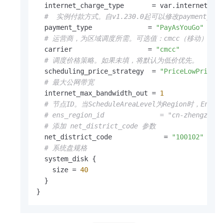
  internet_charge_type       = var.internet_cha
#  实例付款方式。自v1.230.0起可以修改payment_t
  payment_type              = 
"PayAsYouGo"
# 运营商，为区域调度所需。可选值：cmcc（移动）unico
  carrier                   = 
"cmcc"
# 调度价格策略。如果未填，将默认为低价优先。
  scheduling_price_strategy  = 
"PriceLowPriori
# 最大公网带宽
  internet_max_bandwidth_out = 
1
# 节点ID。当ScheduleAreaLevel为Region时，EnsR
# ens_region_id              = "cn-zhengzhou
# 添加 net_district_code 参数
  net_district_code             = 
"100102"
# 
# 系统盘规格
  system_disk {

    size = 
40
  }

}