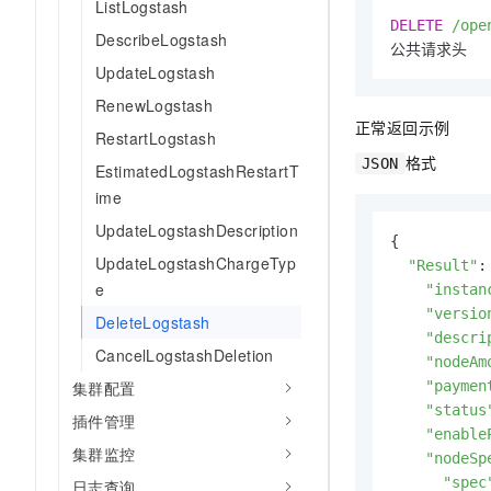
ListLogstash
DELETE
/ope
DescribeLogstash
公共请求头
UpdateLogstash
RenewLogstash
正常返回示例
RestartLogstash
格式
JSON
EstimatedLogstashRestartT
ime
UpdateLogstashDescription
{

UpdateLogstashChargeTyp
"Result"
: 
e
"instan
"versio
DeleteLogstash
"descri
CancelLogstashDeletion
"nodeAm
"paymen
集群配置
"status
插件管理
"enable
集群监控
"nodeSp
"spec
日志查询