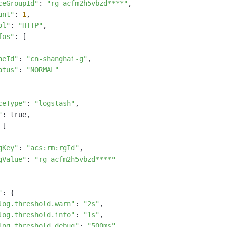
ceGroupId"
: 
"rg-acfm2h5vbzd****"
,

unt"
: 
1
,

ol"
: 
"HTTP"
,

fos"
: [

neId"
: 
"cn-shanghai-g"
,

atus"
: 
"NORMAL"
ceType"
: 
"logstash"
,

"
: true,

[

gKey"
: 
"acs:rm:rgId"
,

gValue"
: 
"rg-acfm2h5vbzd****"
"
: {

log.threshold.warn"
: 
"2s"
,

log.threshold.info"
: 
"1s"
,

log.threshold.debug"
: 
"500ms"
,
