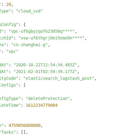
"
: 
20
,

Type"
: 
"cloud_ssd"
kConfig"
: {

d"
: 
"vpc-uf6gbyjqof623050q****"
,

tchId"
: 
"vsw-uf6thgrj0ei9zmo9n****"
,

ea"
: 
"cn-shanghai-g"
,

"
: 
"vpc"
dAt"
: 
"2020-10-22T12:54:34.485Z"
,

dAt"
: 
"2021-02-01T02:59:39.177Z"
,

ityCode"
: 
"elasticsearch_logstash_post"
,

Configs"
: [

nfigType"
: 
"deleteProtection"
,

leteTime"
: 
1612234779084
e"
: 
4759056000000
,

rTasks"
: [],
