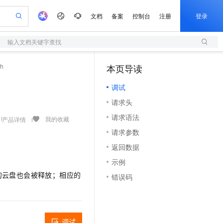
文档
备案
控制台
注册
登录
输入文档关键字查找
验
作计划
器
AI 活动
专业服务
服务伙伴合作计划
开发者社区
加入我们
服务平台百炼
阿里云 OPC 创新助力计划
sh
本页导读
（1）
一站式生成采购清单，支持单品或批量购买
S
io：打造专属 AI 语音助手
S产品伙伴计划（繁花）
峰会
造的大模型服务与应用开发平台
轻量应用服务器
一句话生成原生可编辑精美 PPT 文稿
AI 生产力先锋
Al MaaS 服务伙伴赋能合作
域名
博文
Careers
至高可申请百万元
调试
性可伸缩的云计算服务
开启高性价比 AI 编程新体验
Qwen-Audio-3.0-Realtime 端到端实时语音角色扮演
输入一句话想法, 轻松生成专业的 PPT
先锋实践拓展 AI 生产力的边界
快速构建应用程序和网站，即刻迈出上云第一步
Token 补贴，五大权
计划
海大会
伙伴信用分合作计划
商标
问答
社会招聘
请求头
益加速 OPC 成功
S
eek-V4-Pro
数字证书管理服务（原SSL证书）
一键部署幻兽帕鲁游戏服务器
飞天发布时刻
HOT
划
备案
电子书
校园招聘
请求语法
pSeek-V4-Pro
视频创作，一键激活电商全链路生产力
全托管，含MySQL、PostgreSQL、SQL Server、MariaDB多引擎
实现全站HTTPS，呈现可信的WEB访问
一键购买专属联机服务器，轻松开启游戏
所见，即是所愿
我的收藏
产品详情
更多支持
划
公司注册
镜像站
请求参数
视频生成
语音识别与合成
专属 QwenPaw
短信服务
漫剧工坊：一站式动画创作平台
AI 实训营
HOT
合作伙伴培训与认证
返回数据
划
上云迁移
的智能体编程平台
站生成，高效打造优质广告素材
从聊天伙伴进化为能主动干活的本地数字员工
快速生产连贯的高质量长漫剧
从基础到进阶，Agent 创客手把手教你
国内短信简单易用，安全可靠，秒级触达，全球覆盖200+国家和地区。
e-1.1-T2V
Qwen3-TTS-Flash
lScope
我要反馈
查询合作伙伴
示例
畅细腻的高质量视频
离线语音合成大模型，多语言方言自适应，低延迟高稳定
n Alibaba Cloud ISV 合作
代维服务
olarDB
建企业门户网站
大数据开发治理平台 DataWorks
10 分钟搭建微信、支付宝小程序
的云盘也会被释放；相应的
错误码
创新加速
ope
登录合作伙伴管理后台
我要建议
站，无忧落地极速上线
以可视化方式快速构建移动和 PC 门户网站
100%兼容MySQL、PostgreSQL，兼容Oracle，支持集中和分布式
高效部署网站，快速应用到小程序
Data Agent 驱动的一站式 Data+AI 开发治理平台
e-1.1-I2V
Cosyvoice-V3-Flash
安全
畅自然，细节丰富
高表现力语音合成大模型，语音克隆听感自然
我要投诉
上云场景组合购
伴
边界网络安全防护产品
漫剧创作，剧本、分镜、视频高效生成
覆盖90%+业务场景，专享组合折扣价
2V
VPN
Fun-ASR
调试