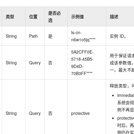
一个 AI 助手
即刻拥有 DeepSeek-R1 满血版
超强辅助，Bol
在企业官网、通讯软件中为客户提供 AI 客服
多种方案随心选，轻松解锁专属 DeepSeek
是否必
类型
位置
示例值
描述
选
ls-cn-
String
Path
是
实例
ID。
n6w1o5jq****
5A2CFF0E-
用于保证请
5718-45B5-
String
Query
否
成该参数值
9D4D-
一，最大不
70B3FF****
释放类型，
immed
系统会彻
例不再显
String
Query
否
protective
prote
时后，再
例仍在实