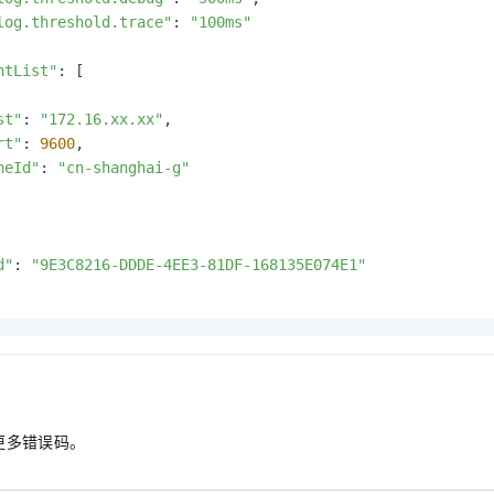
log.threshold.trace"
: 
"100ms"
ntList"
: [

st"
: 
"172.16.xx.xx"
,

rt"
: 
9600
,

neId"
: 
"cn-shanghai-g"
d"
: 
"9E3C8216-DDDE-4EE3-81DF-168135E074E1"
更多错误码。