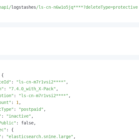
napi/
logstashes
/ls-cn-n6w1o5jq****?deleteType=protective
{

ceId"
: 
"ls-cn-m7r1vsi2****"
,

n"
: 
"7.4.0_with_X-Pack"
,

ption"
: 
"ls-cn-m7r1vsi2****"
,

ount"
: 
1
,

tType"
: 
"postpaid"
,

"
: 
"inactive"
,

Public"
: false,

ec"
: {

"
: 
"elasticsearch.sn1ne.large"
,
