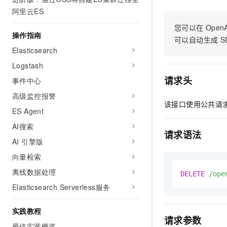
AI 产品 免费试用
网络
阿里云ES
安全
云开发大赛
Tableau 订阅
1亿+ 大模型 tokens 和 
您可以在
OpenA
可观测
入门学习赛
中间件
AI空中课堂在线直播课
操作指南
140+云产品 免费试用
可以自动生成
S
大模型服务
上云与迁云
Elasticsearch
产品新客免费试用，最长1
数据库
生态解决方案
Logstash
千问AI平台-Token Plan
企业出海
大模型ACA认证体验
大数据计算
请求头
事件中心
助力企业全员 AI 认知与能
行业生态解决方案
政企业务
媒体服务
高级监控报警
千问AI平台-模型体验
开发者生态解决方案
该接口使用公共请
在线体验全尺寸、多种模态
ES Agent
企业服务与云通信
AI 开发和 AI 应用解决
AI搜索
Happy 系列大模型
请求语法
域名与网站
AI 引擎版
终端用户计算
向量检索
离线数据处理
DELETE
/ope
Serverless
大模型解决方案
Elasticsearch Serverless服务
开发工具
快速部署 Dify，高效搭建 
实践教程
迁移与运维管理
请求参数
最佳实践概览