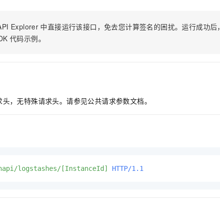
服务生态伙伴
视觉 Coding、空间感知、多模态思考等全面升级
1M上下文，专为长程任务能力而生
云工开物
企业应用
Night Plan 支持 Qwen 3.8-Max
AI 办公
NEW
Red Hat
30+ 款产品免费体验
夜间 5 折，Qwen/Meoo/TokenPlan 客户专享
AI智能应用
科研合作
PI Explorer
中直接运行该接口，免去您计算签名的困扰。运行成功后，OpenA
ERP
堂（旗舰版）
SUSE
智能客服
DK
代码示例。
AI 应用构建
大模型原生
CRM
2个月
自动承接线索
建站小程序
Qoder
大模型服务平台百炼-应用模版
OA 办公系统
HOT
NEW
面向真实软件
个人版上线、团队版降价；千问3.8-Max首发发尝鲜
丰富多元化的应用模版和解决方案
力提升
财税管理
模板建站
万有无界
大模型服务平台百炼-智能体
400电话
定制建站
求头，无特殊请求头。请参见公共请求参数文档。
的模型效果
灵活可视化地构建企业级 Agent
方案
广告营销
模板小程序
秒悟
人工智能平台 PAI
定制小程序
云端极速 AI 
新一代 AI 视频生成模型，深度适配广告营销等场景
AI Native 的算法工程平台，一站式完成建模、训练、推理服务部署
APP 开发
napi/logstashes/[InstanceId]
HTTP/1.1
建站系统
AI 应用
10分钟微调：让0.6B模型媲美235B模型
多模态数据信
依托云原生高可用架构,实现Dify私有化部署
用1%尺寸在特定领域达到大模型90%以上效果