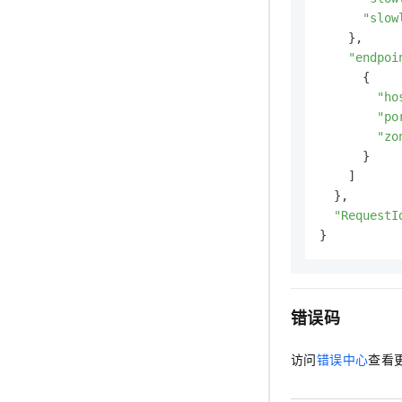
"slow
    },

"endpoi
      {

"ho
"po
"zo
      }

    ]

  },

"RequestI
}
错误码
访问
错误中心
查看