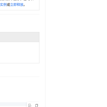
实例
或
立即释放
。