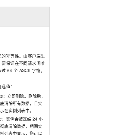
t.diy 一步搞定创意建站
构建大模型应用的安全防护体系
通过自然语言交互简化开发流程,全栈开发支持
通过阿里云安全产品对 AI 应用进行安全防护
求的幂等性。由客户端生
，要保证在不同请求间唯
超过
64
个
ASCII
字符。
可选值：
iate：立即删除。删除后，
底清除所有数据，且实
示在实例列表中。
ctive：实例会被冻结
24
小
彻底清除数据，期间实
例列表中显示，您可以