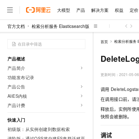
大模型
产品
解决方案
权益
定价
官方文档
检索分析服务 Elasticsearch版
大模型
产品
解决方案
权益
定价
云市场
伙伴
服务
了解阿里云
精选产品
精选解决方案
普惠上云
产品定价
精选商城
成为销售伙伴
售前咨询
为什么选择阿里云
千问AI平台
检索分析服务 Ela
首页
了解云产品的定价详情
大模型服务平台百炼
千问办公，解锁你的工作
普惠上云 官方力荐
分销伙伴
在线服务
网站建设
什么是云计算
大
大模型服务与应用平台
企业级Agent产品，直接
云服务器38元/年起，超
DeleteLo
产品概述
咨询伙伴
多端小程序
技术领先
云上成本管理
售后服务
千问大模型
Agency Agents：拥
官方推荐返现计划
大模型
产品简介
大模型
精选产品
精选解决方案
Salesforce 国际版订阅
稳定可靠
管理和优化成本
多元化、高性能、安全可靠
推荐新用户得奖励，单订单
更新时间：
2021-05-06
销售伙伴合作计划
功能发布记录
自助服务
友盟天域
安全合规
人工智能与机器学习
AI
文本生成
无影云电脑
HappyHorse 打造一
云工开物
产品公告
调用
DeleteLo
无影生态合作计划
在线服务
观测云
分析师报告
随时随地安全接入的云上超
高校专属算力普惠，学生认
计算
互联网应用开发
AliES内核
Qwen3.8-Max
HOT
在调用接口前，请
Salesforce On Alibaba C
工单服务
智能体时代全能旗舰模型
Tuya 物联网平台阿里云
研究报告与白皮书
产品计费
云解析DNS
快速拥有专属 OpenClaw
Consulting Partner 合
大数据
容器
释放后，实例所使
免费试用
短信专区
蓝凌 OA
Qwen3.7-Plus
快照会被删除。
AI 大模型销售与服务生
快速入门
现代化应用
存储
天池大赛
能看、能想、能动手的多模
云原生大数据计算服务 Max
解决方案免费试用 新老
电子合同
初级版：从实例创建到数据检索
面向分析的企业级SaaS模
最高领取价值200元试用
安全
网络与CDN
调试
AI 算法大赛
Qwen3-VL-Plus
畅捷通
进阶版：通过OSS将自建ES集群迁移至