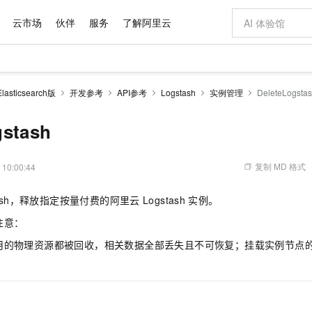
云市场
伙伴
服务
了解阿里云
AI 特惠
数据与 API
成为产品伙伴
企业增值服务
最佳实践
价格计算器
AI 场景体
基础软件
产品伙伴合
阿里云认证
市场活动
配置报价
大模型
sticsearch版
开发参考
API参考
Logstash
实例管理
DeleteLogsta
自助选配和估算价格
新方式
域名与网站
睿译宝，AI翻译排版一步到位
智启 AI 普惠权益
产品生态集成认证中心
企业支持计划
云上春晚
千问官方 MaaS 平台，为开发者和 Agent 而生，新用户赠送 1 亿 + tokens 额度
云服务器 EC
Qwen Aud
AI Coding
阿里云Maa
2026 阿里云
为企业打
数据集
Windows
大模型认证
模型
NEW
NEW
交付可用成果
值低价云产品抢先购
提供智能易用的域名与建站服务
上传文档即自动完成翻译和格式还原
至高享 1亿+免费 tokens，加速 Al 应用落地
安全可靠、弹
智能编程，一键
gstash
产品生态伙伴
专家技术服务
云上奥运之旅
弹性计算合作
阿里云中企出
手机三要素
宝塔 Linux
全部认证
价格优势
有专属领域专家
对象存储 OSS
GLM-5.2：长任务时代开源旗舰模型
阿里云 OPC 创新助力计划
云数据库 RD
即刻拥有 DeepS
AI 电商营销
产品生态伙伴工作台
企业增值服务台
云栖战略参考
云存储合作计
云栖大会
身份实名认证
CentOS
训练营
推动算力普惠，释放技术红利
的大模型服务
最高返9万
多领域专家智能体,一键组建 AI 虚拟交付团队
至高百万元 Token 补贴，加速一人公司成长
稳定、安全、高性价比、高性能的云存储服务
真正可用的 1M 上下文,一次完成代码全链路开发
轻松解锁专属 Dee
从图文生成到
复制 MD 格式
 10:00:44
云上的中国
数据库合作计
活动全景
短信
Docker
图片和
站式影视创作平台
人工智能平台 PAI
Hermes Agent，打造自进化智能体
Token Plan 模型订阅计划
Qoder
5 分钟轻松部署
AI 广告创作
企业成长
大模型
NEW
信息公告
gstash，释放指定按量付费的阿里云
Logstash
实例。
看见新力量
云网络合作计
OCR 文字识别
JAVA
级电脑
证享300元代金券
可视化编排打通从文字构思到成片全链路闭环
一站式AI开发、训练和推理服务
自主进化，持久记忆，越用越聪明
Qwen3.8-Max 首发尝鲜，限时加量 10 倍，夜间低至2折
面向真实软件
图文、视频一
Kimi-K3
HappyHors
NEW
魔搭 Mode
注意：
loud
服务实践
官网公告
Kimi 最新旗舰模型，长程编程与推理利器
让文字生成流
金融模力时刻
Salesforce O
版
发票查验
全能环境
Qoder CN
Claude Code + GStack 打造工程团队
千问办公，限时限量积分加倍
云原生数据库 P
低代码高效构
AI 建站
NEW
作计划
用的物理资源都被回收，相关数据全部丢失且不可恢复；挂载实例节点
计划
创新中心
魔搭 ModelSc
健康状态
让AI从“聊天伙伴”进化为能干活的“数字员工”
覆盖公网/内网、递归/权威、移动APP等全场景解析服务
安装技能 GStack，拥有专属 AI 工程团队
你的AI工作搭子，覆盖日常办公高频场景
基于千问大模型等，支持代码智能生成、研发智能问答
0 代码专业建
客户案例
天气预报查询
操作系统
Deepseek-v4-pro
HappyHors
态合作计划
态智能体模型
旗舰 MoE 大模型，百万上下文与顶尖推理能力
图生视频，流
Compute
同享
容器服务 Kubernetes 版 ACK
万小智 AI 建站低至 15元/月
云防火墙
AI 短剧/漫剧
快递物流查询
WordPress
成为服务伙
高校合作
式云数据仓库
点，立即开启云上创新
提供一站式管理容器应用的 K8s 服务
送.CN域名，送备案服务码
云原生的云上
AI助力短剧
GLM-5.2
Wan2.7-T
Ubuntu