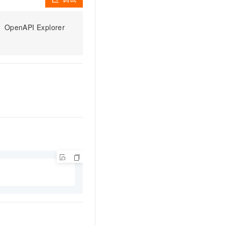
文戏情感细腻自然，动作戏激烈拳拳到肉，实现更强表演能力
支持中英文自由切换，具备更强的噪声鲁棒性
云聚AI 严选权益
SSL 证书
，一键激活高效办公新体验
精选AI产品，从模型到应用全链提效
PI Explorer
堡垒机
AI 用量加速计划
应用
防火墙
、识别商机，让客服更高效、服务更出色。
新老同享，达量后返
千问办公
主机安全
NEW
的智能体编程平台
一站式AI生产力平台
AI 应用及服务市场
伶鹊
企业级人与Agent协作平台，接入和调度多个数字员工
智能客服平台，对话机器人、对话分析、智能外呼
AI 应用
大模型服务平台百炼 - 全妙
大模型
应用创作平台
多模态内容创作工具，已接入 DeepSeek
自然语言处理
数据标注
机器学习
息提取
与 AI 智能体进行实时音视频通话
从文本、图片、视频中提取结构化的属性信息
构建支持视频理解的 AI 音视频实时通话应用