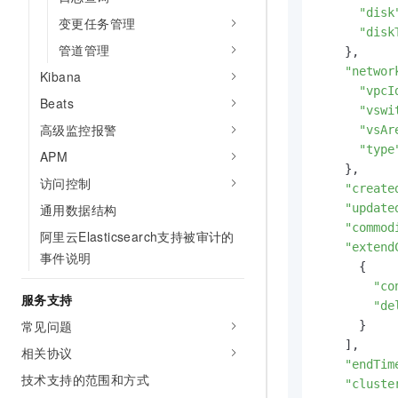
"disk
变更任务管理
"disk
管道管理
    },

"networ
Kibana
"vpcI
Beats
"vswi
高级监控报警
"vsAr
"type
APM
    },

访问控制
"create
"update
通用数据结构
"commod
阿里云Elasticsearch支持被审计的
"extend
事件说明
      {

"co
服务支持
"de
常见问题
      }

    ],

相关协议
"endTim
技术支持的范围和方式
"cluste