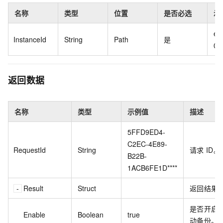
名称
类型
位置
是否必选
示
es
InstanceId
String
Path
是
0p
返回数据
名称
类型
示例值
描述
5FFD9ED4-
C2EC-4E89-
RequestId
String
请求
ID。
B22B-
1ACB6FE1D****
Result
Struct
返回结果
是否开启
Enable
Boolean
true
动备份。