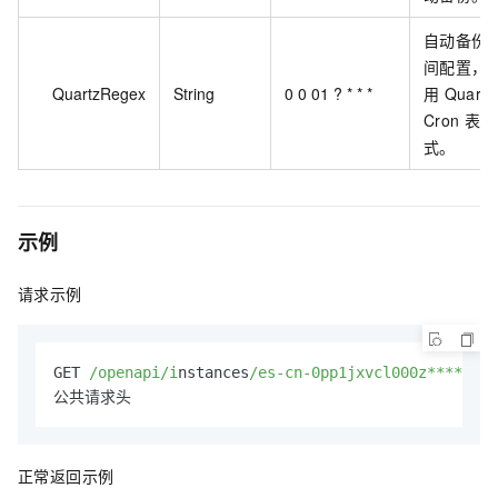
自动备份
间配置，
QuartzRegex
String
0 0 01 ? * * *
用
Quartz
Cron
表达
式。
示例
请求示例
GET 
/openapi/i
nstances
/es-cn-0pp1jxvcl000z****/
sna
公共请求头
正常返回示例