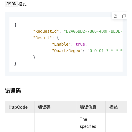
格式
JSON
{
"RequestId"
:
"B2A05BB2-7B66-4D0F-BEDE-5033
"Result"
:
{
"Enable"
:
true
,
"QuartzRegex"
:
"0 0 01 ? * * *"
}
}
错误码
HttpCode
错误码
错误信息
描述
The
specified