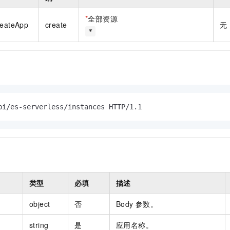
一个 AI 助手
即刻拥有 DeepSeek-R1 满血版
超强辅助，Bol
在企业官网、通讯软件中为客户提供 AI 客服
多种方案随心选，轻松解锁专属 DeepSeek
*
全部资源
reateApp
create
无
*
pi/es-serverless/instances HTTP/1.1
类型
必填
描述
object
否
Body 参数。
string
是
应用名称。