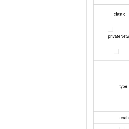
elastic
privateNet
type
enab