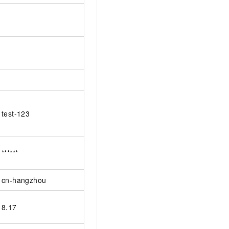
test-123
******
cn-hangzhou
8.17