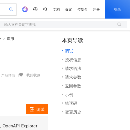
文档
备案
控制台
注册
登录
输入文档关键字查找
验
作计划
器
AI 活动
专业服务
服务伙伴合作计划
开发者社区
加入我们
服务平台百炼
阿里云 OPC 创新助力计划
录
应用
本页导读
（1）
一站式生成采购清单，支持单品或批量购买
S
io：打造专属 AI 语音助手
S产品伙伴计划（繁花）
峰会
造的大模型服务与应用开发平台
轻量应用服务器
一句话生成原生可编辑精美 PPT 文稿
AI 生产力先锋
Al MaaS 服务伙伴赋能合作
域名
博文
Careers
至高可申请百万元
调试
性可伸缩的云计算服务
开启高性价比 AI 编程新体验
Qwen-Audio-3.0-Realtime 端到端实时语音角色扮演
输入一句话想法, 轻松生成专业的 PPT
先锋实践拓展 AI 生产力的边界
快速构建应用程序和网站，即刻迈出上云第一步
Token 补贴，五大权
计划
海大会
伙伴信用分合作计划
商标
问答
社会招聘
授权信息
益加速 OPC 成功
S
eek-V4-Pro
数字证书管理服务（原SSL证书）
一键部署幻兽帕鲁游戏服务器
飞天发布时刻
HOT
划
备案
电子书
校园招聘
请求语法
pSeek-V4-Pro
视频创作，一键激活电商全链路生产力
全托管，含MySQL、PostgreSQL、SQL Server、MariaDB多引擎
实现全站HTTPS，呈现可信的WEB访问
一键购买专属联机服务器，轻松开启游戏
所见，即是所愿
更多支持
我的收藏
产品详情
划
公司注册
镜像站
请求参数
视频生成
语音识别与合成
专属 QwenPaw
短信服务
漫剧工坊：一站式动画创作平台
AI 实训营
HOT
合作伙伴培训与认证
返回参数
划
上云迁移
的智能体编程平台
站生成，高效打造优质广告素材
从聊天伙伴进化为能主动干活的本地数字员工
快速生产连贯的高质量长漫剧
从基础到进阶，Agent 创客手把手教你
国内短信简单易用，安全可靠，秒级触达，全球覆盖200+国家和地区。
e-1.1-T2V
Qwen3-TTS-Flash
lScope
我要反馈
查询合作伙伴
示例
畅细腻的高质量视频
离线语音合成大模型，多语言方言自适应，低延迟高稳定
n Alibaba Cloud ISV 合作
代维服务
olarDB
建企业门户网站
大数据开发治理平台 DataWorks
10 分钟搭建微信、支付宝小程序
错误码
创新加速
ope
登录合作伙伴管理后台
我要建议
站，无忧落地极速上线
以可视化方式快速构建移动和 PC 门户网站
100%兼容MySQL、PostgreSQL，兼容Oracle，支持集中和分布式
高效部署网站，快速应用到小程序
Data Agent 驱动的一站式 Data+AI 开发治理平台
e-1.1-I2V
Cosyvoice-V3-Flash
调试
变更历史
安全
畅自然，细节丰富
高表现力语音合成大模型，语音克隆听感自然
我要投诉
上云场景组合购
伴
边界网络安全防护产品
漫剧创作，剧本、分镜、视频高效生成
覆盖90%+业务场景，专享组合折扣价
PI Explorer
2V
VPN
Fun-ASR