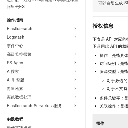
可以自动生成
S
AI 产品 免费试用
网络
阿里云ES
安全
云开发大赛
Tableau 订阅
1亿+ 大模型 tokens 和 
可观测
入门学习赛
中间件
AI空中课堂在线直播课
操作指南
140+云产品 免费试用
大模型服务
授权信息
上云与迁云
Elasticsearch
产品新客免费试用，最长1
数据库
生态解决方案
Logstash
千问AI平台-Token Plan
下表是
API
对应的
企业出海
大模型ACA认证体验
大数据计算
事件中心
予调用此
API
的权
助力企业全员 AI 认知与能
行业生态解决方案
政企业务
媒体服务
高级监控报警
千问AI平台-模型体验
操作：是指具
开发者生态解决方案
在线体验全尺寸、多种模态
ES Agent
访问级别：是指
企业服务与云通信
AI 开发和 AI 应用解决
AI搜索
资源类型：是
Happy 系列大模型
域名与网站
AI 引擎版
对于必选的
终端用户计算
向量检索
对于不支持
离线数据处理
条件关键字：
Serverless
大模型解决方案
Elasticsearch Serverless服务
关联操作：是
开发工具
快速部署 Dify，高效搭建 
实践教程
迁移与运维管理
操作
最佳实践概览