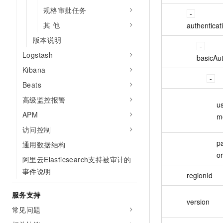
规格审批任务
其 他
authenticat
版本说明
Logstash
basicAu
Kibana
Beats
高级监控报警
u
APM
m
访问控制
p
通用数据结构
o
阿里云Elasticsearch支持被审计的
事件说明
regionId
服务支持
version
常见问题