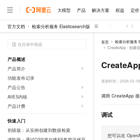
大模型
产品
解决方案
权益
定价
官方文档
检索分析服务 Elasticsearch版
大模型
产品
解决方案
权益
定价
云市场
伙伴
服务
了解阿里云
精选产品
精选解决方案
普惠上云
产品定价
精选商城
成为销售伙伴
售前咨询
为什么选择阿里云
千问AI平台
检索分析服务 Ela
首页
了解云产品的定价详情
CreateApp - 创建
大模型服务平台百炼
千问办公，解锁你的工作
普惠上云 官方力荐
分销伙伴
在线服务
网站建设
什么是云计算
大
大模型服务与应用平台
企业级Agent产品，直接
云服务器38元/年起，超
产品概述
咨询伙伴
多端小程序
技术领先
CreateA
云上成本管理
售后服务
千问大模型
Agency Agents：拥
官方推荐返现计划
大模型
产品简介
大模型
精选产品
精选解决方案
Salesforce 国际版订阅
稳定可靠
管理和优化成本
多元化、高性能、安全可靠
推荐新用户得奖励，单订单
销售伙伴合作计划
功能发布记录
自助服务
更新时间：
2026-03-18
友盟天域
安全合规
人工智能与机器学习
AI
文本生成
无影云电脑
HappyHorse 打造一
云工开物
产品公告
无影生态合作计划
在线服务
观测云
分析师报告
随时随地安全接入的云上超
高校专属算力普惠，学生认
计算
互联网应用开发
调用
CreateApp
接
AliES内核
Qwen3.8-Max
HOT
Salesforce On Alibaba C
工单服务
智能体时代全能旗舰模型
Tuya 物联网平台阿里云
研究报告与白皮书
产品计费
云解析DNS
快速拥有专属 OpenClaw
Consulting Partner 合
大数据
容器
免费试用
短信专区
调试
蓝凌 OA
Qwen3.7-Plus
AI 大模型销售与服务生
快速入门
现代化应用
存储
天池大赛
能看、能想、能动手的多模
云原生大数据计算服务 Max
解决方案免费试用 新老
电子合同
初级版：从实例创建到数据检索
面向分析的企业级SaaS模
最高领取价值200元试用
安全
网络与CDN
您可以在
OpenA
AI 算法大赛
Qwen3-VL-Plus
畅捷通
进阶版：通过OSS将自建ES集群迁移至