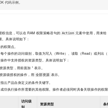
服务生态伙伴
视觉 Coding、空间感知、多模态思考等全面升级
1M上下文，专为长程任务能力而生
DK
代码示例。
云工开物
企业应用
Night Plan 支持 Qwen 3.8-Max
AI 办公
NEW
Red Hat
30+ 款产品免费体验
夜间 5 折，Qwen/Meoo/TokenPlan 客户专享
AI智能应用
科研合作
ERP
堂（旗舰版）
SUSE
智能客服
AI 应用构建
大模型原生
CRM
2个月
自动承接线索
建站小程序
Qoder
大模型服务平台百炼-应用模版
OA 办公系统
HOT
NEW
授权信息，可以在
RAM
权限策略语句的
元素中使用，用来给
Action
面向真实软件
个人版上线、团队版降价；千问3.8-Max首发发尝鲜
丰富多元化的应用模版和解决方案
限。具体说明如下：
力提升
财税管理
模板建站
万有无界
大模型服务平台百炼-智能体
体的权限点。
400电话
定制建站
的模型效果
灵活可视化地构建企业级 Agent
每个操作的访问级别，取值为写入（Write）、读取（Read）或列出（L
方案
广告营销
模板小程序
指操作中支持授权的资源类型。具体说明如下：
秒悟
人工智能平台 PAI
定制小程序
云端极速 AI 
新一代 AI 视频生成模型，深度适配广告营销等场景
AI Native 的算法工程平台，一站式完成建模、训练、推理服务部署
资源类型，用前面加 * 表示。
资源级授权的操作，用
表示。
APP 开发
全部资源
是指云产品自身定义的条件关键字。
建站系统
指成功执行操作所需要的其他权限。操作者必须同时具备关联操作的权
AI 应用
10分钟微调：让0.6B模型媲美235B模型
多模态数据信
访问级
依托云原生高可用架构,实现Dify私有化部署
用1%尺寸在特定领域达到大模型90%以上效果
资源类型
条
别