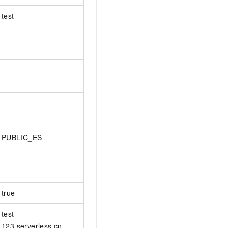
test
PUBLIC_ES
true
test-
123.serverless.cn-