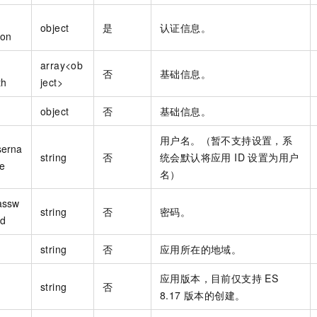
object
是
认证信息。
ion
array<ob
否
基础信息。
th
ject>
object
否
基础信息。
用户名。（暂不支持设置，系
serna
string
否
统会默认将应用 ID 设置为用户
e
名）
assw
string
否
密码。
rd
string
否
应用所在的地域。
应用版本，目前仅支持 ES
string
否
8.17 版本的创建。