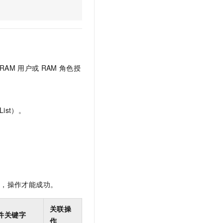
文戏情感细腻自然，动作戏激烈拳拳到肉，实现更强表演能力
支持中英文自由切换，具备更强的噪声鲁棒性
云聚AI 严选权益
SSL 证书
，一键激活高效办公新体验
精选AI产品，从模型到应用全链提效
堡垒机
AI 用量加速计划
应用
防火墙
、识别商机，让客服更高效、服务更出色。
新老同享，达量后返
千问办公
主机安全
NEW
RAM
用户或
RAM
角色授
的智能体编程平台
一站式AI生产力平台
AI 应用及服务市场
伶鹊
企业级人与Agent协作平台，接入和调度多个数字员工
智能客服平台，对话机器人、对话分析、智能外呼
ist）。
AI 应用
大模型服务平台百炼 - 全妙
大模型
应用创作平台
多模态内容创作工具，已接入 DeepSeek
自然语言处理
数据标注
限，操作才能成功。
机器学习
息提取
与 AI 智能体进行实时音视频通话
关联操
从文本、图片、视频中提取结构化的属性信息
构建支持视频理解的 AI 音视频实时通话应用
件关键字
作