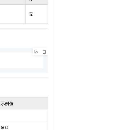
t.diy 一步搞定创意建站
构建大模型应用的安全防护体系
通过自然语言交互简化开发流程,全栈开发支持
通过阿里云安全产品对 AI 应用进行安全防护
无
示例值
test