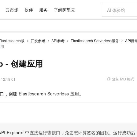
云市场
伙伴
服务
了解阿里云
AI 特惠
数据与 API
成为产品伙伴
企业增值服务
最佳实践
价格计算器
AI 场景体
基础软件
产品伙伴合
阿里云认证
市场活动
配置报价
大模型
sticsearch版
开发参考
API参考
Elasticsearch Serverless服务
API目
自助选配和估算价格
应用
新方式
域名与网站
睿译宝，AI翻译排版一步到位
智启 AI 普惠权益
产品生态集成认证中心
企业支持计划
云上春晚
千问官方 MaaS 平台，为开发者和 Agent 而生，新用户赠送 1 亿 + tokens 额度
云服务器 EC
Qwen Aud
AI Coding
阿里云Maa
2026 阿里云
为企业打
数据集
Windows
大模型认证
模型
NEW
NEW
交付可用成果
值低价云产品抢先购
提供智能易用的域名与建站服务
上传文档即自动完成翻译和格式还原
至高享 1亿+免费 tokens，加速 Al 应用落地
安全可靠、弹
智能编程，一键
产品生态伙伴
专家技术服务
云上奥运之旅
弹性计算合作
阿里云中企出
手机三要素
宝塔 Linux
全部认证
pp - 创建应用
价格优势
有专属领域专家
对象存储 OSS
GLM-5.2：长任务时代开源旗舰模型
阿里云 OPC 创新助力计划
云数据库 RD
即刻拥有 DeepS
AI 电商营销
产品生态伙伴工作台
企业增值服务台
云栖战略参考
云存储合作计
云栖大会
身份实名认证
CentOS
训练营
推动算力普惠，释放技术红利
的大模型服务
最高返9万
多领域专家智能体,一键组建 AI 虚拟交付团队
至高百万元 Token 补贴，加速一人公司成长
稳定、安全、高性价比、高性能的云存储服务
真正可用的 1M 上下文,一次完成代码全链路开发
轻松解锁专属 Dee
从图文生成到
复制 MD 格式
 12:18:01
云上的中国
数据库合作计
活动全景
短信
Docker
图片和
站式影视创作平台
人工智能平台 PAI
Hermes Agent，打造自进化智能体
Token Plan 模型订阅计划
Qoder
5 分钟轻松部署
AI 广告创作
企业成长
大模型
NEW
信息公告
看见新力量
云网络合作计
OCR 文字识别
JAVA
级电脑
证享300元代金券
可视化编排打通从文字构思到成片全链路闭环
一站式AI开发、训练和推理服务
自主进化，持久记忆，越用越聪明
Qwen3.8-Max 首发尝鲜，限时加量 10 倍，夜间低至2折
面向真实软件
图文、视频一
口，创建
Elasticsearch Serverless
应用。
Kimi-K3
HappyHors
NEW
魔搭 Mode
loud
服务实践
官网公告
Kimi 最新旗舰模型，长程编程与推理利器
让文字生成流
金融模力时刻
Salesforce O
版
发票查验
全能环境
Qoder CN
Claude Code + GStack 打造工程团队
千问办公，限时限量积分加倍
云原生数据库 P
低代码高效构
AI 建站
NEW
作计划
计划
创新中心
魔搭 ModelSc
健康状态
让AI从“聊天伙伴”进化为能干活的“数字员工”
覆盖公网/内网、递归/权威、移动APP等全场景解析服务
安装技能 GStack，拥有专属 AI 工程团队
你的AI工作搭子，覆盖日常办公高频场景
基于千问大模型等，支持代码智能生成、研发智能问答
0 代码专业建
客户案例
天气预报查询
操作系统
Deepseek-v4-pro
HappyHors
态合作计划
态智能体模型
旗舰 MoE 大模型，百万上下文与顶尖推理能力
图生视频，流
Compute
同享
容器服务 Kubernetes 版 ACK
万小智 AI 建站低至 15元/月
云防火墙
AI 短剧/漫剧
快递物流查询
WordPress
成为服务伙
高校合作
式云数据仓库
点，立即开启云上创新
提供一站式管理容器应用的 K8s 服务
送.CN域名，送备案服务码
云原生的云上
AI助力短剧
PI Explorer
中直接运行该接口，免去您计算签名的困扰。运行成功后，OpenA
GLM-5.2
Wan2.7-T
Ubuntu