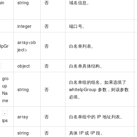
in
string
否
域名信息。
integer
否
端口号。
array<ob
eIpGr
否
白名单列表。
ject>
object
否
白名单具体结构。
gro
白名单组的组名。如果选填了
up
string
否
whiteIpGroup 参数，则该参数
Na
必填。
me
array
否
白名单组中的 IP 地址列表。
ips
string
否
具体 IP 或 IP 段。