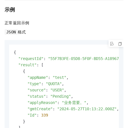
示例
正常返回示例
格式
JSON
{

"requestId"
: 
"55F7B3FE-05D8-5F0F-BD55-A18967D447
"result"
: [

    {

"appName"
: 
"test"
,

"type"
: 
"QUOTA"
,

"source"
: 
"USER"
,

"status"
: 
"Pending"
,

"applyReason"
: 
"业务需要。"
,

"gmtCreate"
: 
"2024-05-27T10:13:22.000Z"
,

"Id"
: 
339
    }

  ],
