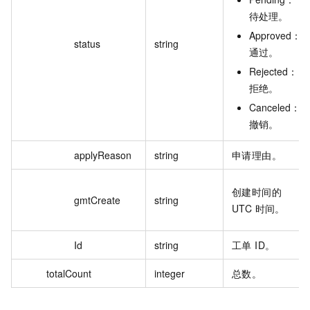
待处理。
Approved：
status
string
通过。
Rejected：
拒绝。
Canceled：
撤销。
applyReason
string
申请理由。
创建时间的
gmtCreate
string
UTC 时间。
Id
string
工单 ID。
totalCount
integer
总数。