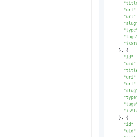
"titl
"uri"
"url"
"slug
"type
"tags
"isSt
    }, {

"id"
 
"uid"
"titl
"uri"
"url"
"slug
"type
"tags
"isSt
    }, {

"id"
 
"uid"