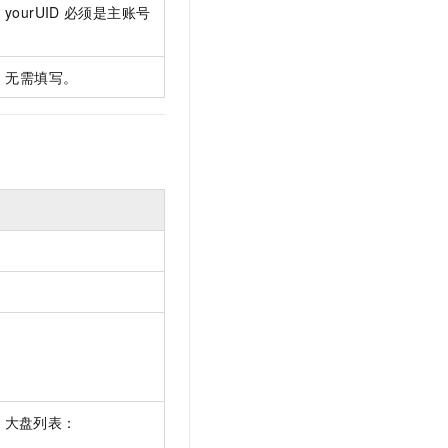
t.diy 一步搞定创意建站
构建大模型应用的安全防护体系
，yourUID
必须是主账号
通过自然语言交互简化开发流程,全栈开发支持
通过阿里云安全产品对 AI 应用进行安全防护
，无需填写。
a
大盘列表：