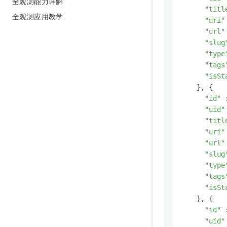
全观测能力详解
"titl
全观测应用教学
"uri"
"url"
"slug
"type
"tags
"isSt
    }, {

"id"
 
"uid"
"titl
"uri"
"url"
"slug
"type
"tags
"isSt
    }, {

"id"
 
"uid"