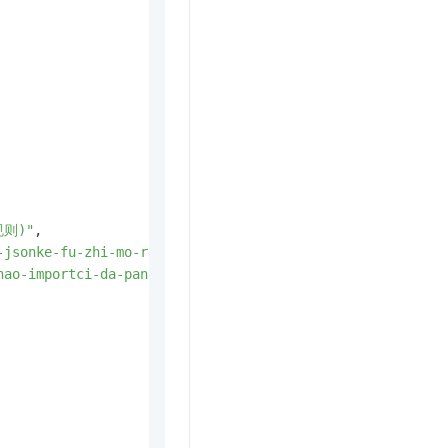
规则)"
,

-jsonke-fu-zhi-mo-ren-bao-jing-gui-ze"
,

hao-importci-da-pan-jsonke-fu-zhi-mo-ren-bao-jing-gui-ze