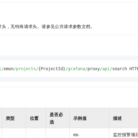
服务生态伙伴
视觉 Coding、空间感知、多模态思考等全面升级
1M上下文，专为长程任务能力而生
云工开物
企业应用
Night Plan 支持 Qwen 3.8-Max
AI 办公
NEW
Red Hat
30+ 款产品免费体验
夜间 5 折，Qwen/Meoo/TokenPlan 客户专享
AI智能应用
科研合作
ERP
堂（旗舰版）
SUSE
智能客服
AI 应用构建
大模型原生
求头，无特殊请求头。请参见公共请求参数文档。
CRM
2个月
自动承接线索
建站小程序
Qoder
大模型服务平台百炼-应用模版
OA 办公系统
HOT
NEW
面向真实软件
个人版上线、团队版降价；千问3.8-Max首发发尝鲜
丰富多元化的应用模版和解决方案
力提升
财税管理
模板建站
万有无界
大模型服务平台百炼-智能体
400电话
定制建站
的模型效果
灵活可视化地构建企业级 Agent
i/
emon
/projects/
{ProjectId}
/grafana/
proxy
/api/
search HTT
方案
广告营销
模板小程序
秒悟
人工智能平台 PAI
定制小程序
云端极速 AI 
新一代 AI 视频生成模型，深度适配广告营销等场景
AI Native 的算法工程平台，一站式完成建模、训练、推理服务部署
APP 开发
建站系统
是否必
类型
位置
示例值
描述
选
AI 应用
10分钟微调：让0.6B模型媲美235B模型
多模态数据信
依托云原生高可用架构,实现Dify私有化部署
用1%尺寸在特定领域达到大模型90%以上效果
es-
监控报警项