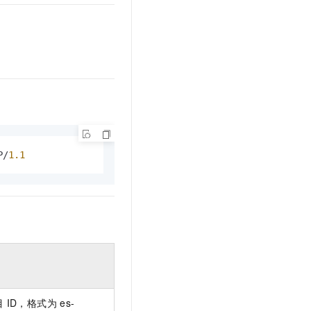
文戏情感细腻自然，动作戏激烈拳拳到肉，实现更强表演能力
支持中英文自由切换，具备更强的噪声鲁棒性
云聚AI 严选权益
SSL 证书
，一键激活高效办公新体验
精选AI产品，从模型到应用全链提效
堡垒机
AI 用量加速计划
应用
防火墙
、识别商机，让客服更高效、服务更出色。
新老同享，达量后返
千问办公
主机安全
NEW
的智能体编程平台
一站式AI生产力平台
AI 应用及服务市场
伶鹊
企业级人与Agent协作平台，接入和调度多个数字员工
智能客服平台，对话机器人、对话分析、智能外呼
P/
1.1
AI 应用
大模型服务平台百炼 - 全妙
大模型
应用创作平台
多模态内容创作工具，已接入 DeepSeek
自然语言处理
数据标注
机器学习
息提取
与 AI 智能体进行实时音视频通话
从文本、图片、视频中提取结构化的属性信息
构建支持视频理解的 AI 音视频实时通话应用
目
ID，格式为
es-