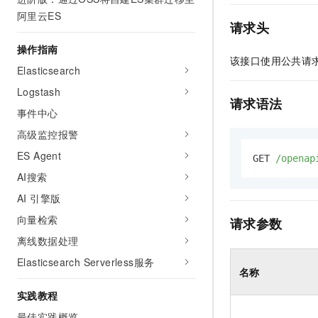
AI 产品 免费试用
网络
阿里云ES
安全
云开发大赛
Tableau 订阅
请求头
1亿+ 大模型 tokens 和 
可观测
入门学习赛
中间件
AI空中课堂在线直播课
操作指南
140+云产品 免费试用
大模型服务
该接口使用公共请
上云与迁云
Elasticsearch
产品新客免费试用，最长1
数据库
生态解决方案
Logstash
千问AI平台-Token Plan
企业出海
大模型ACA认证体验
请求语法
大数据计算
事件中心
助力企业全员 AI 认知与能
行业生态解决方案
政企业务
媒体服务
高级监控报警
千问AI平台-模型体验
开发者生态解决方案
在线体验全尺寸、多种模态
ES Agent
GET 
/openap
企业服务与云通信
AI 开发和 AI 应用解决
AI搜索
Happy 系列大模型
域名与网站
AI 引擎版
终端用户计算
向量检索
请求参数
离线数据处理
Serverless
大模型解决方案
Elasticsearch Serverless服务
名称
开发工具
快速部署 Dify，高效搭建 
实践教程
迁移与运维管理
最佳实践概览