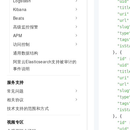
Logstash
"uid"
"titl
Kibana
"uri"
Beats
"url"
高级监控报警
"slug
"type
APM
"tags
访问控制
"isSt
    }, {

通用数据结构
"id"
 
阿里云Elasticsearch支持被审计的
"uid"
事件说明
"titl
"uri"
服务支持
"url"
常见问题
"slug
"type
相关协议
"tags
技术支持的范围和方式
"isSt
    }, {

视频专区
"id"
 
"uid"