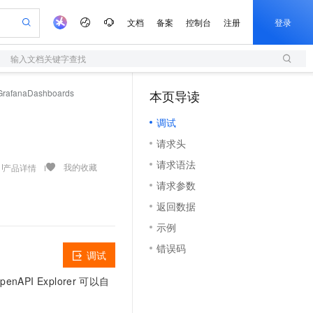
文档
备案
控制台
注册
登录
输入文档关键字查找
验
作计划
器
AI 活动
专业服务
服务伙伴合作计划
开发者社区
加入我们
服务平台百炼
阿里云 OPC 创新助力计划
rafanaDashboards
本页导读
（1）
一站式生成采购清单，支持单品或批量购买
S
可编辑精美 PPT 文稿
S产品伙伴计划（繁花）
峰会
造的大模型服务与应用开发平台
轻量应用服务器
Agency Agents：拥有专属领域专家
AI 生产力先锋
Al MaaS 服务伙伴赋能合作
域名
博文
Careers
至高可申请百万元
调试
性可伸缩的云计算服务
 轻松生成专业的 PPT
开启高性价比 AI 编程新体验
先锋实践拓展 AI 生产力的边界
快速构建应用程序和网站，即刻迈出上云第一步
多领域专家智能体,一键组建 AI 虚拟交付团队
Token 补贴，五大权
计划
海大会
伙伴信用分合作计划
商标
问答
社会招聘
请求头
益加速 OPC 成功
S
帕鲁游戏服务器
数字证书管理服务（原SSL证书）
HappyHorse 打造一站式影视创作平台
飞天发布时刻
HOT
划
备案
电子书
校园招聘
请求语法
联机服务器，轻松开启游戏
视频创作，一键激活电商全链路生产力
全托管，含MySQL、PostgreSQL、SQL Server、MariaDB多引擎
实现全站HTTPS，呈现可信的WEB访问
所见，即是所愿
可视化编排打通从文字构思到成片全链路闭环
我的收藏
产品详情
更多支持
划
公司注册
镜像站
请求参数
视频生成
语音识别与合成
 智能体与工作流应用
短信服务
漫剧工坊：一站式动画创作平台
AI 实训营
合作伙伴培训与认证
返回数据
划
上云迁移
的智能体编程平台
站生成，高效打造优质广告素材
通过阿里云百炼高效搭建AI应用,助力高效开发
快速生产连贯的高质量长漫剧
从基础到进阶，Agent 创客手把手教你
国内短信简单易用，安全可靠，秒级触达，全球覆盖200+国家和地区。
e-1.1-T2V
Qwen3-TTS-Flash
lScope
我要反馈
查询合作伙伴
示例
畅细腻的高质量视频
离线语音合成大模型，多语言方言自适应，低延迟高稳定
n Alibaba Cloud ISV 合作
代维服务
olarDB
建企业门户网站
大数据开发治理平台 DataWorks
10 分钟搭建微信、支付宝小程序
错误码
创新加速
ope
登录合作伙伴管理后台
我要建议
站，无忧落地极速上线
以可视化方式快速构建移动和 PC 门户网站
100%兼容MySQL、PostgreSQL，兼容Oracle，支持集中和分布式
高效部署网站，快速应用到小程序
Data Agent 驱动的一站式 Data+AI 开发治理平台
调试
e-1.1-I2V
Cosyvoice-V3-Flash
安全
畅自然，细节丰富
高表现力语音合成大模型，语音克隆听感自然
我要投诉
上云场景组合购
I Explorer
可以自
伴
边界网络安全防护产品
漫剧创作，剧本、分镜、视频高效生成
覆盖90%+业务场景，专享组合折扣价
2V
VPN
Fun-ASR