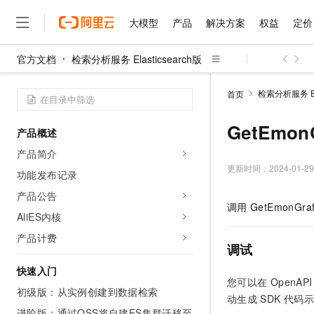
大模型
产品
解决方案
权益
定价
官方文档
检索分析服务 Elasticsearch版
大模型
产品
解决方案
权益
定价
云市场
伙伴
服务
了解阿里云
精选产品
精选解决方案
普惠上云
产品定价
精选商城
成为销售伙伴
售前咨询
为什么选择阿里云
千问AI平台
检索分析服务 Ela
首页
了解云产品的定价详情
大模型服务平台百炼
睿译宝，AI翻译排版一
普惠上云 官方力荐
分销伙伴
在线服务
网站建设
什么是云计算
大
大模型服务与应用平台
上传文档即自动完成翻译和
云服务器38元/年起，超
GetEmonG
产品概述
咨询伙伴
多端小程序
技术领先
云上成本管理
售后服务
千问大模型
GLM-5.2：长任务时代
官方推荐返现计划
大模型
产品简介
大模型
精选产品
精选解决方案
Salesforce 国际版订阅
稳定可靠
管理和优化成本
多元化、高性能、安全可靠
推荐新用户得奖励，单订单
更新时间：
2024-01-29
销售伙伴合作计划
功能发布记录
自助服务
友盟天域
安全合规
人工智能与机器学习
AI
文本生成
无影云电脑
Hermes Agent，打造
云工开物
产品公告
无影生态合作计划
在线服务
调用
GetEmonGra
观测云
分析师报告
随时随地安全接入的云上超
自主进化，持久记忆，越用
高校专属算力普惠，学生认
计算
互联网应用开发
AliES内核
Qwen3.8-Max
HOT
Salesforce On Alibaba C
工单服务
智能体时代全能旗舰模型
Tuya 物联网平台阿里云
研究报告与白皮书
产品计费
云解析DNS
快速拥有专属 OpenClaw
Consulting Partner 合
大数据
容器
调试
免费试用
短信专区
蓝凌 OA
Qwen3.7-Plus
AI 大模型销售与服务生
快速入门
现代化应用
存储
天池大赛
能看、能想、能动手的多模
云原生大数据计算服务 Max
解决方案免费试用 新老
您可以在
OpenAPI 
电子合同
初级版：从实例创建到数据检索
面向分析的企业级SaaS模
最高领取价值200元试用
安全
动生成
SDK
代码示
网络与CDN
AI 算法大赛
Qwen3-VL-Plus
畅捷通
进阶版：通过OSS将自建ES集群迁移至