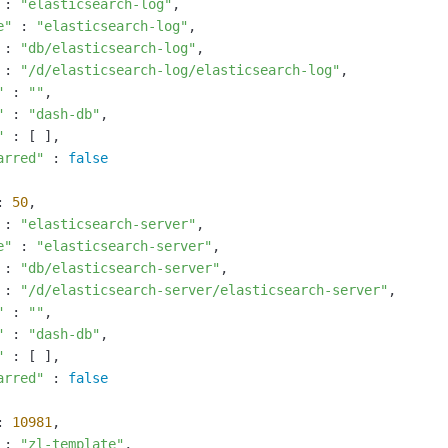
 : 
"elasticsearch-log"
,

e"
 : 
"elasticsearch-log"
,

 : 
"db/elasticsearch-log"
,

 : 
"/d/elasticsearch-log/elasticsearch-log"
,

"
 : 
""
,

"
 : 
"dash-db"
,

"
 : [ ],

arred"
 : 
false
: 
50
,

 : 
"elasticsearch-server"
,

e"
 : 
"elasticsearch-server"
,

 : 
"db/elasticsearch-server"
,

 : 
"/d/elasticsearch-server/elasticsearch-server"
,

"
 : 
""
,

"
 : 
"dash-db"
,

"
 : [ ],

arred"
 : 
false
: 
10981
,

 : 
"zl-template"
,
