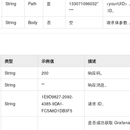
一个 AI 助手
即刻拥有 DeepSeek-R1 满血版
超强辅助，Bol
String
Path
是
133071096032*
<yourUID>
在企业官网、通讯软件中为客户提供 AI 客服
多种方案随心选，轻松解锁专属 DeepSeek
***
ID。
String
Body
否
空
请求体参数
类型
示例值
描述
String
200
响应码。
String
""
响应消息。
1E9D9827-2092-
String
4385-9DA1-
请求
ID。
FC5A8D1DB3F5
是否成功获取
Grafan