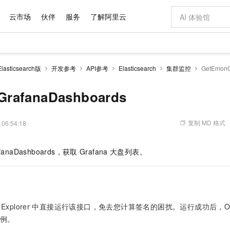
云市场
伙伴
服务
了解阿里云
AI 特惠
数据与 API
成为产品伙伴
企业增值服务
最佳实践
价格计算器
AI 场景体
基础软件
产品伙伴合
阿里云认证
市场活动
配置报价
大模型
sticsearch版
开发参考
API参考
Elasticsearch
集群监控
GetEmonG
自助选配和估算价格
步到位
域名与网站
智启 AI 普惠权益
产品生态集成认证中心
企业支持计划
云上春晚
Qwen Audio：打造专属 AI 语音助手
千问官方 MaaS 平台，为开发者和 Agent 而生，新用户赠送 1 亿 + tokens 额度
云服务器 EC
一句话生成原生
AI Coding
阿里云Maa
2026 阿里云
为企业打
数据集
Windows
大模型认证
模型
NEW
NEW
格式还原
值低价云产品抢先购
提供智能易用的域名与建站服务
至高享 1亿+免费 tokens，加速 Al 应用落地
Qwen-Audio-3.0-Realtime 端到端实时语音角色扮演
安全可靠、弹
输入一句话想法,
智能编程，一键
rafanaDashboards
产品生态伙伴
专家技术服务
云上奥运之旅
弹性计算合作
阿里云中企出
手机三要素
宝塔 Linux
全部认证
价格优势
开源旗舰模型
对象存储 OSS
即刻拥有 DeepSeek-V4-Pro
阿里云 OPC 创新助力计划
云数据库 RD
一键部署幻兽
AI 电商营销
产品生态伙伴工作台
企业增值服务台
云栖战略参考
云存储合作计
云栖大会
身份实名认证
CentOS
训练营
推动算力普惠，释放技术红利
的大模型服务
最高返9万
真正可用的 1M 上下文,一次完成代码全链路开发
轻松解锁专属 DeepSeek-V4-Pro
至高百万元 Token 补贴，加速一人公司成长
稳定、安全、高性价比、高性能的云存储服务
一键购买专属
从图文生成到
复制 MD 格式
 06:54:18
云上的中国
数据库合作计
活动全景
短信
Docker
图片和
自进化智能体
人工智能平台 PAI
5 分钟轻松部署专属 QwenPaw
Token Plan 模型订阅计划
Qoder
高效搭建 AI
AI 广告创作
企业成长
大模型
NEW
HOT
信息公告
fanaDashboards，获取
Grafana
大盘列表。
看见新力量
云网络合作计
OCR 文字识别
JAVA
级电脑
越聪明
证享300元代金券
一站式AI开发、训练和推理服务
Qwen3.8-Max 首发尝鲜，限时加量 10 倍，夜间低至2折
从聊天伙伴进化为能主动干活的本地数字员工
面向真实软件
图文、视频一
Kimi-K3
HappyHors
NEW
魔搭 Mode
loud
服务实践
官网公告
Kimi 最新旗舰模型，长程编程与推理利器
让文字生成流
金融模力时刻
Salesforce O
版
发票查验
全能环境
Qoder CN
Claude Code + GStack 打造工程团队
千问办公，限时限量积分加倍
云原生数据库 P
低代码高效构
AI 建站
NEW
作计划
计划
创新中心
魔搭 ModelSc
健康状态
让AI从“聊天伙伴”进化为能干活的“数字员工”
覆盖公网/内网、递归/权威、移动APP等全场景解析服务
安装技能 GStack，拥有专属 AI 工程团队
你的AI工作搭子，覆盖日常办公高频场景
基于千问大模型等，支持代码智能生成、研发智能问答
0 代码专业建
客户案例
天气预报查询
操作系统
Deepseek-v4-pro
HappyHors
态合作计划
态智能体模型
旗舰 MoE 大模型，百万上下文与顶尖推理能力
图生视频，流
Compute
同享
容器服务 Kubernetes 版 ACK
万小智 AI 建站低至 15元/月
云防火墙
AI 短剧/漫剧
Explorer
中直接运行该接口，免去您计算签名的困扰。运行成功后，OpenAP
快递物流查询
WordPress
成为服务伙
高校合作
式云数据仓库
点，立即开启云上创新
提供一站式管理容器应用的 K8s 服务
送.CN域名，送备案服务码
云原生的云上
AI助力短剧
例。
GLM-5.2
Wan2.7-T
Ubuntu