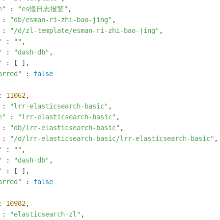
e"
 : 
"es慢日志报警"
,

 : 
"db/esman-ri-zhi-bao-jing"
,

 : 
"/d/zl-template/esman-ri-zhi-bao-jing"
,

"
 : 
""
,

"
 : 
"dash-db"
,

"
 : [ ],

arred"
 : 
false
: 
11062
,

 : 
"lrr-elasticsearch-basic"
,

e"
 : 
"lrr-elasticsearch-basic"
,

 : 
"db/lrr-elasticsearch-basic"
,

 : 
"/d/lrr-elasticsearch-basic/lrr-elasticsearch-basic"
,

"
 : 
""
,

"
 : 
"dash-db"
,

"
 : [ ],

arred"
 : 
false
: 
10982
,

 : 
"elasticsearch-zl"
,
