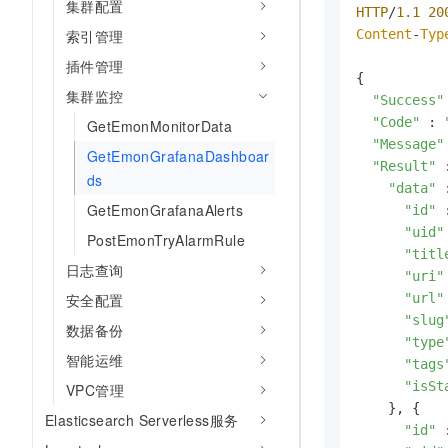
集群配置
HTTP
/
1.1
20
Content
-
Typ
索引管理
插件管理
{

集群监控
"Success"
"Code"
 : 
GetEmonMonitorData
"Message"
GetEmonGrafanaDashboar
"Result"
 
ds
"data"
 
GetEmonGrafanaAlerts
"id"
 
"uid"
PostEmonTryAlarmRule
"titl
日志查询
"uri"
"url"
安全配置
"slug
数据备份
"type
智能运维
"tags
"isSt
VPC管理
    }, {

Elasticsearch Serverless服务
"id"
 