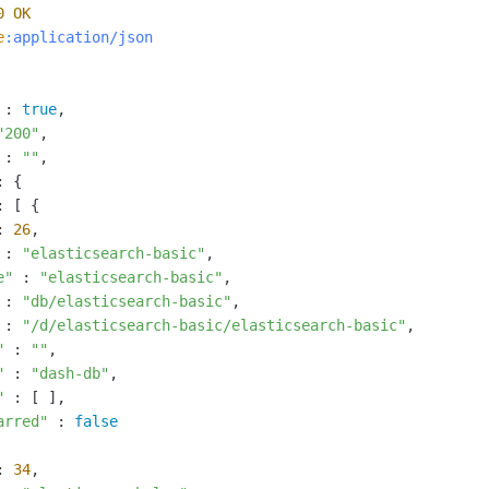
0
OK
e
:application/json
 : 
true
,

"200"
,

 : 
""
,

: {

: [ {

: 
26
,

 : 
"elasticsearch-basic"
,

e"
 : 
"elasticsearch-basic"
,

 : 
"db/elasticsearch-basic"
,

 : 
"/d/elasticsearch-basic/elasticsearch-basic"
,

"
 : 
""
,

"
 : 
"dash-db"
,

"
 : [ ],

arred"
 : 
false
: 
34
,
