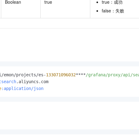
Boolean
true
true：成功
false：失败
i/emon/projects/es-
133071096032
****
/grafana/proxy
/api/se
csearch
e
:application/json