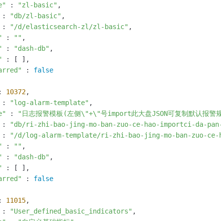
e"
 : 
"zl-basic"
,

 : 
"db/zl-basic"
,

 : 
"/d/elasticsearch-zl/zl-basic"
,

"
 : 
""
,

"
 : 
"dash-db"
,

"
 : [ ],

arred"
 : 
false
: 
10372
,

 : 
"log-alarm-template"
,

e"
 : 
"日志报警模板(左侧\"+\"号import此大盘JSON可复制默认报警
 : 
"db/ri-zhi-bao-jing-mo-ban-zuo-ce-hao-importci-da-pan
 : 
"/d/log-alarm-template/ri-zhi-bao-jing-mo-ban-zuo-ce-
"
 : 
""
,

"
 : 
"dash-db"
,

"
 : [ ],

arred"
 : 
false
: 
11015
,

 : 
"User_defined_basic_indicators"
,
