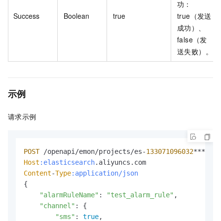
功：
Success
Boolean
true
true（发送
成功）、
false（发
送失败）。
示例
请求示例
POST
 /openapi/emon/projects/es-
133071096032
****
/al
Host
:elasticsearch
Content
-
Type
:application/json
{

"alarmRuleName"
: 
"test_alarm_rule"
, 

"channel"
: {

"sms"
: 
true
, 
