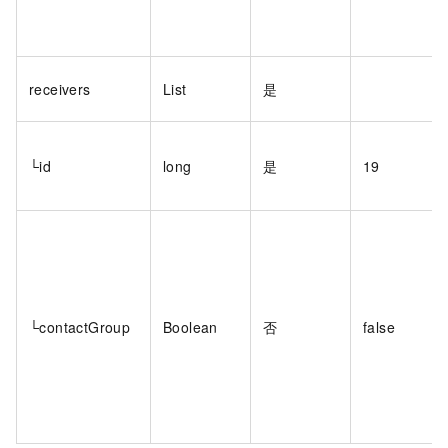
receivers
List
是
└id
long
是
19
└contactGroup
Boolean
否
false