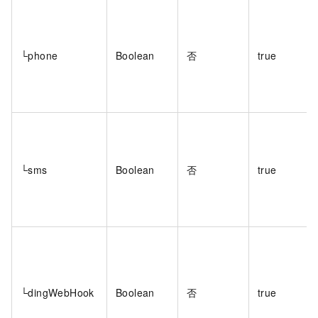
└phone
Boolean
否
true
└sms
Boolean
否
true
└dingWebHook
Boolean
否
true