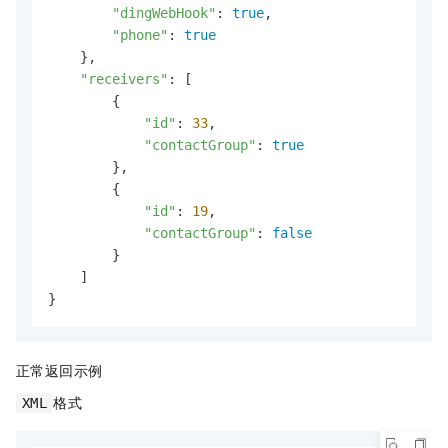
"dingWebHook"
: 
true
, 

"phone"
: 
true
    }, 

"receivers"
: [

        {

"id"
: 
33
, 

"contactGroup"
: 
true
        }, 

        {

"id"
: 
19
, 

"contactGroup"
: 
false
        }

    ]

}
正常返回示例
格式
XML