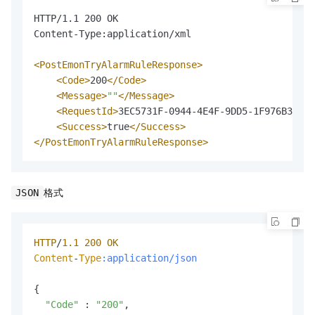
HTTP/1.1 200 OK

Content-Type:application/xml

<PostEmonTryAlarmRuleResponse>
<Code>
200
</Code>
<Message>
""
</Message>
<RequestId>
3EC5731F-0944-4E4F-9DD5-1F976B3FCC3
<Success>
true
</Success>
</PostEmonTryAlarmRuleResponse>
格式
JSON
HTTP
/
1.1
200
OK
Content
-
Type
:application/json
{

"Code"
 : 
"200"
,
