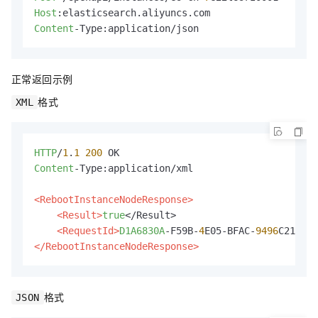
Host
Content
-Type:application/json
正常返回示例
格式
XML
HTTP
/
1
.
1
200
Content
-Type:application/xml

<RebootInstanceNodeResponse>
<Result>
true
</Result>

<RequestId>
D1A6830A
-F59B-
4
E05-BFAC-
9496
</RebootInstanceNodeResponse>
格式
JSON