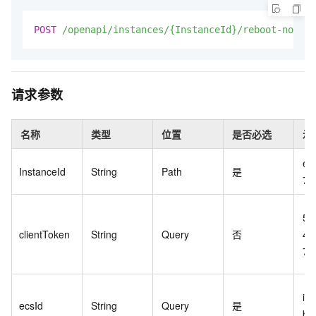
POST
/openapi/instances/{InstanceId}/reboot-node
H
请求参数
名称
类型
位置
是否必选
示
es
InstanceId
String
Path
是
7e
5A
clientToken
String
Query
否
45
70
i-
ecsId
String
Query
是
bp