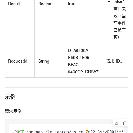
false：
Result
Boolean
true
重启失
败（当
前事件
已被干
预）
D1A6830A-
F59B-4E05-
RequestId
String
请求
ID。
BFAC-
9496C21DBBA7
示例
请求示例
POST
 /openapi/instances/es-cn-
7
e22l6srz0001****/re