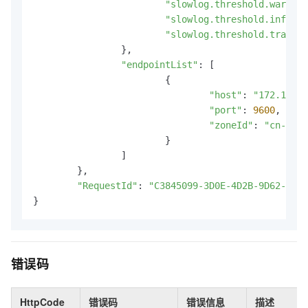
"slowlog.threshold.warn"
: 
"slowlog.threshold.info"
: 
"slowlog.threshold.trace"
:
		}
,
"endpointList"
: [

			{

"host"
: 
"172.16.**
"port"
: 
9600
,
"zoneId"
: 
"cn-hang
			}

		]

	}
,
"RequestId"
: 
"C3845099-3D0E-4D2B-9D62-F160
}
错误码
HttpCode
错误码
错误信息
描述