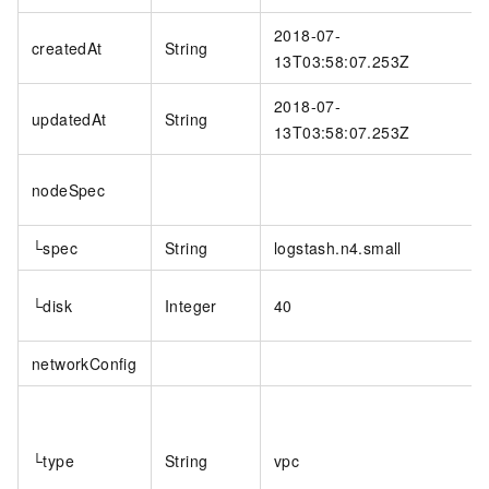
2018-07-
createdAt
String
13T03:58:07.253Z
2018-07-
updatedAt
String
13T03:58:07.253Z
nodeSpec
└spec
String
logstash.n4.small
└disk
Integer
40
networkConfig
└type
String
vpc