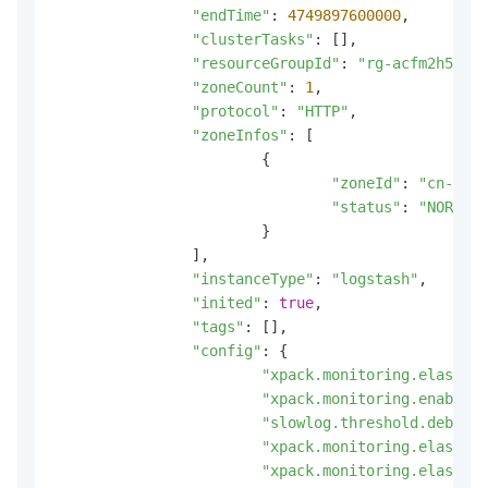
"endTime"
: 
4749897600000
,
"clusterTasks"
: []
,
"resourceGroupId"
: 
"rg-acfm2h5vbzd
"zoneCount"
: 
1
,
"protocol"
: 
"HTTP"
,
"zoneInfos"
: [

			{

"zoneId"
: 
"cn-hang
"status"
: 
"NORMAL"
			}

		]
,
"instanceType"
: 
"logstash"
,
"inited"
: 
true
,
"tags"
: []
,
"config"
: {

"xpack.monitoring.elastics
"xpack.monitoring.enabled"
"slowlog.threshold.debug"
:
"xpack.monitoring.elastics
"xpack.monitoring.elastics