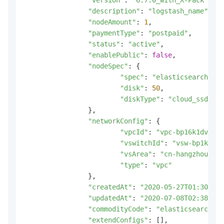
"description"
: 
"logstash_name"
,
"nodeAmount"
: 
1
,
"paymentType"
: 
"postpaid"
,
"status"
: 
"active"
,
"enablePublic"
: 
false
,
"nodeSpec"
: {

"spec"
: 
"elasticsearch.sn1
"disk"
: 
50
,
"diskType"
: 
"cloud_ssd"
		}
,
"networkConfig"
: {

"vpcId"
: 
"vpc-bp16k1dvzxtm
"vswitchId"
: 
"vsw-bp1k4ec6
"vsArea"
: 
"cn-hangzhou-i"
,
"type"
: 
"vpc"
		}
,
"createdAt"
: 
"2020-05-27T01:30:15.
"updatedAt"
: 
"2020-07-08T02:38:47.
"commodityCode"
: 
"elasticsearch_lo
"extendConfigs"
: []
,