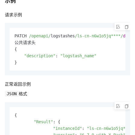
示例
请求示例
PATCH 
/openapi/
logstashes
/ls-cn-n6w1o5jq****/
descr
公共请求头

{

"description"
: 
"logstash_name"
}
正常返回示例
格式
JSON
{

"Result"
: {

"instanceId"
: 
"ls-cn-n6w1o5jq****"
"version"
: 
"6.7.0_with_X-Pack"
,