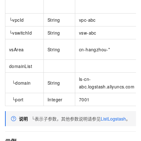
└vpcId
String
vpc-abc
└vswitchId
String
vsw-abc
vsArea
String
cn-hangzhou-*
domainList
ls-cn-
└domain
String
abc.logstash.aliyuncs.com
└port
Integer
7001
说明
└表示子参数，其他参数说明请参见
ListLogstash
。