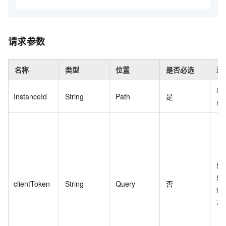
请求参数
名称
类型
位置
是否必选
示
ls-
InstanceId
String
Path
是
n6
5A
57
clientToken
String
Query
否
9D
70