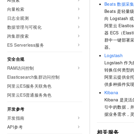
AI搜索
Beats
数据采
向量检索
Beats
是轻量
日志全观测
向
Logstash
或
阿里云
Elastic
数据管理与可视化
器
ECS（Elast
跨集群搜索
群中一键部署
ES Serverless服务
器。
Logstash
安全合规
Logstash
作为
RAM访问控制
转换任何类型
Elasticsearch集群访问控制
阿里云提供全
供多种插件实
阿里云ES服务关联角色
Kibana
阿里云ES普通服务角色
Kibana
是灵活
引中的数据，
开发参考
据业务需求，
开发指南
API参考
相关服务