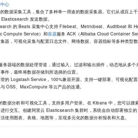
集中心
级的数据采集工具，集合了多种单一用途的数据采集器。它们从成百上千
Elasticsearch
发送数据。
search
的
Beats
采集中心支持
Filebeat、Metricbeat、Auditbeat
和
H
ic Compute Service）和
容器
服务
ACK（Alibaba Cloud Container Ser
采集器，可视化采集与配置日志文件、网络数据、容器指标等多种类型
服务器端的数据处理管道，通过输入、过滤和输出插件，动态地从多个
的事件，最终将数据存储到所选择的位置。
托管的
Logstash Service，100%兼容开源。支持一键部署、可视
现与
OSS、MaxCompute
等云产品的连通。
的数据分析和可视化工具，支持多用户登录。在
Kibana
中，您可以搜
并进行交互。创建阿里云
Elasticsearch
集群时，系统会自动部署独立的
灵活使用图表、表格、地图等，呈现多元化的数据分析报表和大盘。