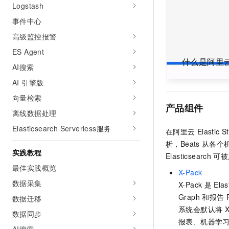
Logstash
10 分钟在聊天系统中增加
专有云
事件中心
高级监控报警
ES Agent
什么是阿里云El
AI搜索
AI 引擎版
向量检索
产品组件
离线数据处理
Elasticsearch Serverless服务
在阿里云
Elastic S
析，Beats
从各个机
实践教程
Elasticsearch
可被
最佳实践概览
X-Pack
数据采集
X-Pack
是
Elas
Graph
和报告
数据迁移
系统会默认将
X
数据同步
报表、机器学