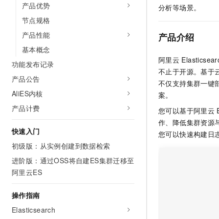
产品优势
分析等场景。
AI 产品 免费试用
网络
安全
云开发大赛
Tableau 订阅
1亿+ 大模型 tokens 和 
节点规格
可观测
入门学习赛
中间件
AI空中课堂在线直播课
产品性能
产品介绍
140+云产品 免费试用
大模型服务
上云与迁云
基本概念
产品新客免费试用，最长1
数据库
生态解决方案
阿里云
Elasticsear
千问AI平台-Token Plan
功能发布记录
企业出海
大模型ACA认证体验
大数据计算
不止于开源。基于
产品公告
助力企业全员 AI 认知与能
行业生态解决方案
不仅支持集群一键
政企业务
媒体服务
AliES内核
千问AI平台-模型体验
案。
开发者生态解决方案
在线体验全尺寸、多种模态
产品计费
企业服务与云通信
您可以基于阿里云
AI 开发和 AI 应用解决
作、降低集群资源
Happy 系列大模型
域名与网站
快速入门
您可以快速构建日
初级版：从实例创建到数据检索
终端用户计算
进阶版：通过OSS将自建ES集群迁移至
Serverless
阿里云ES
大模型解决方案
开发工具
快速部署 Dify，高效搭建 
操作指南
迁移与运维管理
Elasticsearch