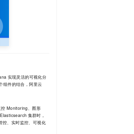
t.diy 一步搞定创意建站
构建大模型应用的安全防护体系
通过自然语言交互简化开发流程,全栈开发支持
通过阿里云安全产品对 AI 应用进行安全防护
na
实现灵活的可视化分
个组件的结合，阿里云
、监控
Monitoring、图形
Elasticsearch
集群时，
管控、实时监控、可视化