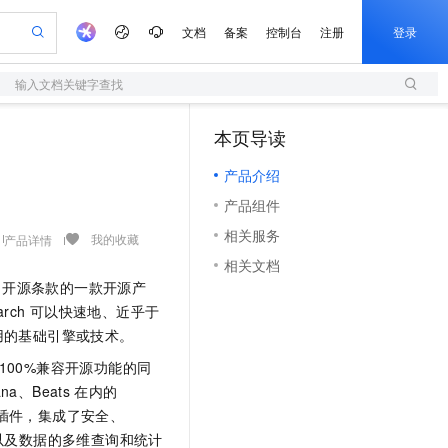
文档
备案
控制台
注册
登录
输入文档关键字查找
验
作计划
器
AI 活动
专业服务
服务伙伴合作计划
开发者社区
加入我们
服务平台百炼
阿里云 OPC 创新助力计划
本页导读
（1）
一站式生成采购清单，支持单品或批量购买
S
io：打造专属 AI 语音助手
S产品伙伴计划（繁花）
峰会
造的大模型服务与应用开发平台
轻量应用服务器
一句话生成原生可编辑精美 PPT 文稿
AI 生产力先锋
Al MaaS 服务伙伴赋能合作
域名
博文
Careers
至高可申请百万元
产品介绍
性可伸缩的云计算服务
开启高性价比 AI 编程新体验
Qwen-Audio-3.0-Realtime 端到端实时语音角色扮演
输入一句话想法, 轻松生成专业的 PPT
先锋实践拓展 AI 生产力的边界
快速构建应用程序和网站，即刻迈出上云第一步
Token 补贴，五大权
计划
海大会
伙伴信用分合作计划
商标
问答
社会招聘
产品组件
益加速 OPC 成功
S
eek-V4-Pro
数字证书管理服务（原SSL证书）
一键部署幻兽帕鲁游戏服务器
飞天发布时刻
HOT
划
备案
电子书
校园招聘
相关服务
pSeek-V4-Pro
视频创作，一键激活电商全链路生产力
全托管，含MySQL、PostgreSQL、SQL Server、MariaDB多引擎
实现全站HTTPS，呈现可信的WEB访问
一键购买专属联机服务器，轻松开启游戏
所见，即是所愿
我的收藏
产品详情
更多支持
划
公司注册
镜像站
相关文档
视频生成
语音识别与合成
专属 QwenPaw
短信服务
漫剧工坊：一站式动画创作平台
AI 实训营
HOT
开源条款的一款开源产
合作伙伴培训与认证
划
上云迁移
的智能体编程平台
站生成，高效打造优质广告素材
从聊天伙伴进化为能主动干活的本地数字员工
快速生产连贯的高质量长漫剧
从基础到进阶，Agent 创客手把手教你
国内短信简单易用，安全可靠，秒级触达，全球覆盖200+国家和地区。
e-1.1-T2V
Qwen3-TTS-Flash
rch
可以快速地、近乎于
lScope
我要反馈
查询合作伙伴
畅细腻的高质量视频
离线语音合成大模型，多语言方言自适应，低延迟高稳定
n Alibaba Cloud ISV 合作
用的基础引擎或技术。
代维服务
olarDB
建企业门户网站
大数据开发治理平台 DataWorks
10 分钟搭建微信、支付宝小程序
创新加速
ope
登录合作伙伴管理后台
我要建议
站，无忧落地极速上线
以可视化方式快速构建移动和 PC 门户网站
100%兼容MySQL、PostgreSQL，兼容Oracle，支持集中和分布式
高效部署网站，快速应用到小程序
Data Agent 驱动的一站式 Data+AI 开发治理平台
100%兼容开源功能的同
e-1.1-I2V
Cosyvoice-V3-Flash
安全
ana、Beats
在内的
畅自然，细节丰富
高表现力语音合成大模型，语音克隆听感自然
我要投诉
上云场景组合购
伴
业插件，集成了安全、
边界网络安全防护产品
漫剧创作，剧本、分镜、视频高效生成
覆盖90%+业务场景，专享组合折扣价
2V
VPN
Fun-ASR
以及数据的多维查询和统计