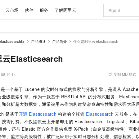
云市场
伙伴
服务
了解阿里云
AI 特惠
数据与 API
成为产品伙伴
企业增值服务
最佳实践
价格计算器
AI 场景体
基础软件
产品伙伴合
阿里云认证
市场活动
配置报价
大模型
sticsearch版
产品概述
产品简介
什么是阿里云Elasticsearch
自助选配和估算价格
新方式
域名与网站
睿译宝，AI翻译排版一步到位
智启 AI 普惠权益
产品生态集成认证中心
企业支持计划
云上春晚
千问官方 MaaS 平台，为开发者和 Agent 而生，新用户赠送 1 亿 + tokens 额度
云服务器 EC
Qwen Aud
AI Coding
阿里云Maa
2026 阿里云
为企业打
数据集
Windows
大模型认证
模型
NEW
NEW
交付可用成果
值低价云产品抢先购
提供智能易用的域名与建站服务
上传文档即自动完成翻译和格式还原
至高享 1亿+免费 tokens，加速 Al 应用落地
安全可靠、弹
智能编程，一键
lasticsearch
产品生态伙伴
专家技术服务
云上奥运之旅
弹性计算合作
阿里云中企出
手机三要素
宝塔 Linux
全部认证
价格优势
有专属领域专家
对象存储 OSS
GLM-5.2：长任务时代开源旗舰模型
阿里云 OPC 创新助力计划
云数据库 RD
即刻拥有 DeepS
AI 电商营销
产品生态伙伴工作台
企业增值服务台
云栖战略参考
云存储合作计
云栖大会
身份实名认证
CentOS
训练营
推动算力普惠，释放技术红利
的大模型服务
最高返9万
多领域专家智能体,一键组建 AI 虚拟交付团队
至高百万元 Token 补贴，加速一人公司成长
稳定、安全、高性价比、高性能的云存储服务
真正可用的 1M 上下文,一次完成代码全链路开发
轻松解锁专属 Dee
从图文生成到
复制 MD 格式
 08:19:14
云上的中国
数据库合作计
活动全景
短信
Docker
图片和
站式影视创作平台
人工智能平台 PAI
Hermes Agent，打造自进化智能体
Token Plan 模型订阅计划
Qoder
5 分钟轻松部署
AI 广告创作
企业成长
大模型
NEW
信息公告
是一个基于
Lucene
的实时分布式的搜索与分析引擎，是遵从
Apache
看见新力量
云网络合作计
OCR 文字识别
JAVA
级电脑
证享300元代金券
可视化编排打通从文字构思到成片全链路闭环
一站式AI开发、训练和推理服务
自主进化，持久记忆，越用越聪明
Qwen3.8-Max 首发尝鲜，限时加量 10 倍，夜间低至2折
面向真实软件
图文、视频一
Kimi-K3
HappyHors
企业级搜索引擎。作为一款基于
RESTful API
的分布式服务，Elasticsea
NEW
魔搭 Mode
loud
服务实践
官网公告
Kimi 最新旗舰模型，长程编程与推理利器
让文字生成流
金融模力时刻
Salesforce O
版
询和分析超大数据集，通常被用来作为构建复杂查询特性和需求强大应
发票查验
全能环境
Qoder CN
Claude Code + GStack 打造工程团队
千问办公，限时限量积分加倍
云原生数据库 P
低代码高效构
AI 建站
NEW
作计划
计划
创新中心
魔搭 ModelSc
健康状态
让AI从“聊天伙伴”进化为能干活的“数字员工”
覆盖公网/内网、递归/权威、移动APP等全场景解析服务
安装技能 GStack，拥有专属 AI 工程团队
你的AI工作搭子，覆盖日常办公高频场景
基于千问大模型等，支持代码智能生成、研发智能问答
0 代码专业建
ch
是基于
开源
Elasticsearch
构建的全托管
Elasticsearch
云服务，在
客户案例
天气预报查询
操作系统
Deepseek-v4-pro
HappyHors
态合作计划
、按需付费。不仅提供云上开箱即用的
Elasticsearch、Logstash、Kib
态智能体模型
旗舰 MoE 大模型，百万上下文与顶尖推理能力
图生视频，流
Compute
同享
容器服务 Kubernetes 版 ACK
万小智 AI 建站低至 15元/月
云防火墙
AI 短剧/漫剧
快递物流查询
WordPress
成为服务伙
高校合作
组件，还与
Elastic
官方合作提供免费
X-Pack（白金版高级特性）商
式云数据仓库
点，立即开启云上创新
提供一站式管理容器应用的 K8s 服务
送.CN域名，送备案服务码
云原生的云上
AI助力短剧
GLM-5.2
Wan2.7-T
告警、监控等高级特性，被广泛应用于实时日志分析处理、信息检索、
Ubuntu