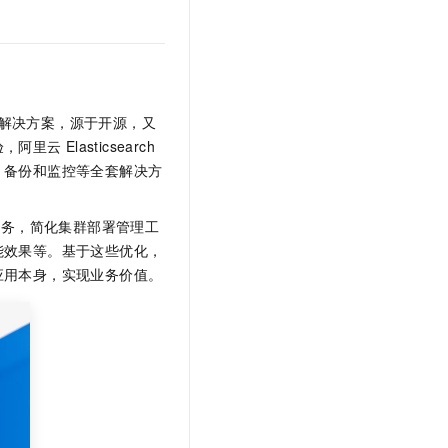
文戏情感细腻自然，动作戏激烈拳拳到肉，实现更强表演能力
支持中英文自由切换，具备更强的噪声鲁棒性
云聚AI 严选权益
SSL 证书
，一键激活高效办公新体验
精选AI产品，从模型到应用全链提效
堡垒机
AI 用量加速计划
应用
防火墙
、识别商机，让客服更高效、服务更出色。
新老同享，达量后返
解决方案，源于开源，又
千问办公
主机安全
NEW
验，阿里云
Elasticsearch
的智能体编程平台
一站式AI生产力平台
、备份和监控等全套解决方
AI 应用及服务市场
伶鹊
企业级人与Agent协作平台，接入和调度多个数字员工
智能客服平台，对话机器人、对话分析、智能外呼
服务，简化集群部署管理工
AI 应用
能效果等。基于这些优化，
大模型服务平台百炼 - 全妙
大模型
应用本身，实现业务价值。
应用创作平台
多模态内容创作工具，已接入 DeepSeek
自然语言处理
数据标注
机器学习
息提取
与 AI 智能体进行实时音视频通话
从文本、图片、视频中提取结构化的属性信息
构建支持视频理解的 AI 音视频实时通话应用