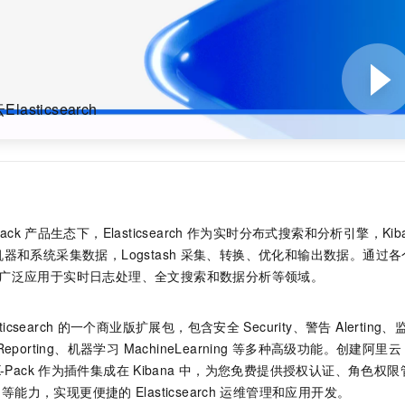
一个 AI 助手
即刻拥有 DeepSeek-R1 满血版
超强辅助，Bol
在企业官网、通讯软件中为客户提供 AI 客服
多种方案随心选，轻松解锁专属 DeepSeek
asticsearch
tack
产品生态下，Elasticsearch
作为实时分布式搜索和分析引擎，Kiba
器和系统采集数据，Logstash
采集、转换、优化和输出数据。通过各
广泛应用于实时日志处理、全文搜索和数据分析等领域。
ticsearch
的一个商业版扩展包，包含安全
Security、警告 Alerting
Reporting、机器学习 MachineLearning
等多种高级功能。创建阿里云
-Pack
作为插件集成在
Kibana
中，为您免费提供授权认证、角色权限
习等能力，实现更便捷的
Elasticsearch
运维管理和应用开发。