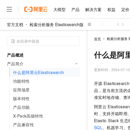
大模型
产品
解决方案
权益
定价
官方文档
检索分析服务 Elasticsearch版
大模型
产品
解决方案
权益
定价
云市场
伙伴
服务
了解阿里云
精选产品
精选解决方案
普惠上云
产品定价
精选商城
成为销售伙伴
售前咨询
为什么选择阿里云
千问AI平台
检索分析服务 Ela
首页
了解云产品的定价详情
大模型服务平台百炼
千问办公，解锁你的工作
普惠上云 官方力荐
分销伙伴
在线服务
网站建设
什么是云计算
大
大模型服务与应用平台
企业级Agent产品，直接
云服务器38元/年起，超
什么是阿里云E
产品概述
咨询伙伴
多端小程序
技术领先
云上成本管理
售后服务
千问大模型
Agency Agents：拥
官方推荐返现计划
大模型
产品简介
大模型
精选产品
精选解决方案
Salesforce 国际版订阅
稳定可靠
管理和优化成本
多元化、高性能、安全可靠
推荐新用户得奖励，单订单
更新时间：
2024-07-12
销售伙伴合作计划
什么是阿里云Elasticsearch
自助服务
友盟天域
安全合规
人工智能与机器学习
AI
文本生成
无影云电脑
HappyHorse 打造一
云工开物
功能特性
开源
Elasticsearch
无影生态合作计划
在线服务
观测云
分析师报告
随时随地安全接入的云上超
高校专属算力普惠，学生认
计算
互联网应用开发
应用场景
Qwen3.8-Max
品，是当前主流的
HOT
Salesforce On Alibaba C
工单服务
智能体时代全能旗舰模型
Tuya 物联网平台阿里云
研究报告与白皮书
准实时地存储、查
版本特性
云解析DNS
快速拥有专属 OpenClaw
Consulting Partner 合
大数据
容器
免费试用
短信专区
阿里云
Elasticsear
产品功能
蓝凌 OA
Qwen3.7-Plus
AI 大模型销售与服务生
现代化应用
存储
天池大赛
时，支持开箱即用
能看、能想、能动手的多模
X-Pack高级特性
云原生大数据计算服务 Max
解决方案免费试用 新老
电子合同
Elastic Stack
生态
面向分析的企业级SaaS模
最高领取价值200元试用
安全
产品兼容性
网络与CDN
AI 算法大赛
Qwen3-VL-Plus
SQL
、机器学习、
畅捷通