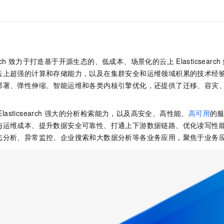
服务生态伙伴
视觉 Coding、空间感知、多模态思考等全面升级
1M上下文，专为长程任务能力而生
云工开物
企业应用
Night Plan 支持 Qwen 3.8-Max
AI 办公
NEW
Red Hat
30+ 款产品免费体验
夜间 5 折，Qwen/Meoo/TokenPlan 客户专享
AI智能应用
科研合作
ERP
堂（旗舰版）
SUSE
智能客服
AI 应用构建
大模型原生
CRM
2个月
自动承接线索
建站小程序
ch
致力于打造基于开源生态的、低成本、场景化的云上
Elasticsearch
Qoder
大模型服务平台百炼-应用模版
OA 办公系统
HOT
NEW
云上超强的计算和存储能力，以及在集群安全和运维领域积累的技术经
面向真实软件
个人版上线、团队版降价；千问3.8-Max首发发尝鲜
丰富多元化的应用模版和解决方案
力提升
财税管理
模板建站
部署、弹性伸缩、智能运维和各类内核引擎优化，还提供了迁移、容灾
万有无界
大模型服务平台百炼-智能体
400电话
定制建站
的模型效果
灵活可视化地构建企业级 Agent
Elasticsearch
强大的分析检索能力，以及高安全、高性能、
高可用
的
方案
广告营销
模板小程序
与运维成本、提升数据安全可靠性、打通上下游数据链路、优化读写性
秒悟
人工智能平台 PAI
定制小程序
志分析、异常监控、企业搜索和大数据分析等各业务应用，聚焦于业务
云端极速 AI 
新一代 AI 视频生成模型，深度适配广告营销等场景
AI Native 的算法工程平台，一站式完成建模、训练、推理服务部署
APP 开发
建站系统
AI 应用
10分钟微调：让0.6B模型媲美235B模型
多模态数据信
依托云原生高可用架构,实现Dify私有化部署
用1%尺寸在特定领域达到大模型90%以上效果