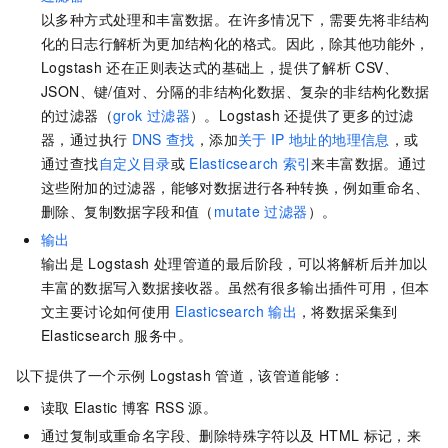
以多种方式处理和丰富数据。在许多情况下，需要先将非结构
化的日志行解析为更加结构化的格式。因此，除其他功能外，
Logstash
还在正则表达式的基础上，提供了解析
CSV、
JSON、键/值对、分隔的非结构化数据、复杂的非结构化数据
的过滤器（
grok
过滤器
）。Logstash
还提供了更多的过滤
器，通过执行
DNS
查找
，添加
关于
IP
地址的地理信息
，或
通过查找
自定义目录
或
Elasticsearch
索引
来丰富数据。通过
这些附加的过滤器，能够对数据进行各种转换，例如重命名、
删除、复制数据字段和值（
mutate
过滤器
）。
输出
输出是
Logstash
处理管道的最后阶段，可以将解析后并加以
丰富的数据写入数据接收器。虽然有很多输出插件可用，但本
文主要讨论如何使用
Elasticsearch
输出
，将数据采集到
Elasticsearch
服务中。
以下提供了一个示例
Logstash
管道，该管道能够：
读取
Elastic
博客
RSS
源。
通过复制或重命名字段、删除特殊字符以及
HTML
标记，来