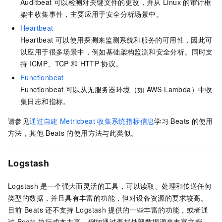
Auditbeat
可以检测对关键文件的更改，并从
Linux
的审计框
架中收集事件，主要应用于安全分析场景中。
Heartbeat
Heartbeat
可以使用探测来监测系统和服务的可用性，因此可
以应用于很多场景中，例如基础架构监测和安全分析。同时支
持
ICMP、TCP
和
HTTP
协议。
Functionbeat
Functionbeat
可以从无服务器环境（如
AWS Lambda）中收
集日志和指标。
请参见
通过自建
Metricbeat
收集系统指标信息
学习
Beats
的使用
方法，其他
Beats
的使用方法与此类似。
Logstash
Logstash
是一个强大而灵活的工具，可以读取、处理和传送任何
类型的数据，并且具有丰富的功能，但对设备资源的要求较高。
目前
Beats
还不支持
Logstash
提供的一些丰富的功能，或者通
过
Beats
执行成本太高，例如通过查找外部数据源来丰富文档。