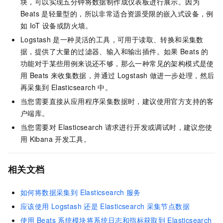
块，可以实现五分钟将数据制作成仪表板进行展示。因为
Beats
是轻量型的，所以非常适合资源受限的嵌入式设备，例
如
IoT
设备或防火墙。
Logstash
是一种灵活的工具，可用于读取、转换和采集数
据，提供了大量的过滤器、输入和输出插件。如果
Beats
的
功能对于某些用例来说还不够，那么一种常见的架构模式是使
用
Beats
来收集数据，并通过
Logstash
做进一步处理，然后
再采集到
Elasticsearch
中。
当您需要直接从应用程序采集数据时，建议使用官方支持的客
户端库。
当您需要对
Elasticsearch
请求进行开发或调试时，建议您使
用
Kibana
开发工具。
相关文档
如何将数据采集到 Elasticsearch
服务
应该使用
Logstash
还是
Elasticsearch
采集节点数据
使用
Beats
系统模块将系统日志和指标获取到
Elasticsearch