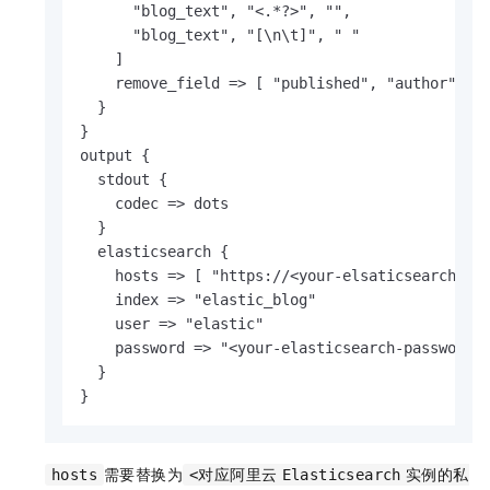
      "blog_text", "<.*?>", "",

      "blog_text", "[\n\t]", " " 

    ] 

    remove_field => [ "published", "author" ] 

  } 

} 

output { 

  stdout { 

    codec => dots 

  } 

  elasticsearch { 

    hosts => [ "https://<your-elsaticsearch-url
    index => "elastic_blog" 

    user => "elastic" 

    password => "<your-elasticsearch-password>"
  } 

}
需要替换为
hosts
<对应阿里云
Elasticsearch
实例的私