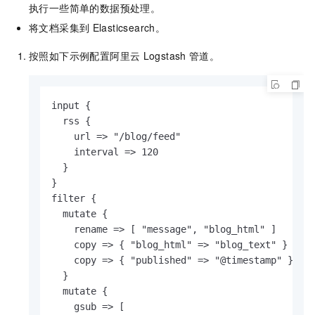
执行一些简单的数据预处理。
将文档采集到
Elasticsearch。
按照如下示例配置阿里云
Logstash
管道。
input { 

  rss { 

    url => "/blog/feed" 

    interval => 120 

  } 

} 

filter { 

  mutate { 

    rename => [ "message", "blog_html" ] 

    copy => { "blog_html" => "blog_text" } 

    copy => { "published" => "@timestamp" } 

  } 

  mutate { 

    gsub => [  
