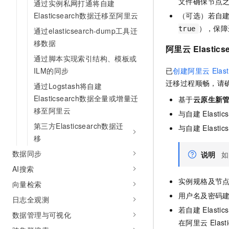
文件确保节点
通过实例私网打通将自建
（可选）若自
Elasticsearch数据迁移至阿里云
），保障
true
通过elasticsearch-dump工具迁
移数据
阿里云
Elastics
通过脚本实现索引结构、模板或
已
创建阿里云
Elas
ILM的同步
迁移过程顺畅，请
通过Logstash将自建
Elasticsearch数据全量或增量迁
基于
云原生新管
移至阿里云
与自建
Elastic
第三方Elasticsearch数据迁
与自建
Elastic
移
数据同步
说明
如
AI搜索
实例规格及节
向量检索
用户名及密码
日志全观测
若自建
Elastic
数据管理与可视化
在阿里云
Elast