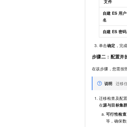
文件
自建
ES
用户
名
自建
ES
密码
单击
确定
，完
步骤二：配置并
在该步骤，您需按
说明
迁移
迁移检查及配
在
源与目标集
可行性检查
等，确保数