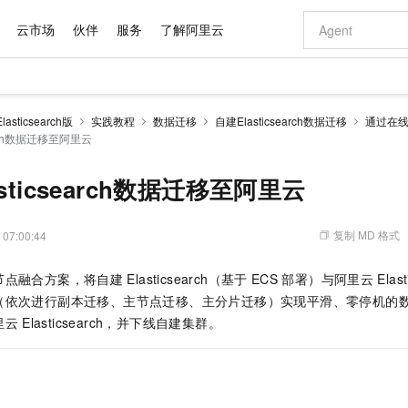
云市场
伙伴
服务
了解阿里云
AI 特惠
数据与 API
成为产品伙伴
企业增值服务
最佳实践
价格计算器
AI 场景体
基础软件
产品伙伴合
阿里云认证
市场活动
配置报价
大模型
sticsearch版
实践教程
数据迁移
自建Elasticsearch数据迁移
通过在
自助选配和估算价格
arch数据迁移至阿里云
新方式
域名与网站
睿译宝，AI翻译排版一步到位
智启 AI 普惠权益
产品生态集成认证中心
企业支持计划
云上春晚
千问官方 MaaS 平台，为开发者和 Agent 而生，新用户赠送 1 亿 + tokens 额度
云服务器 EC
Qwen Aud
AI Coding
阿里云Maa
2026 阿里云
为企业打
数据集
Windows
大模型认证
模型
NEW
NEW
交付可用成果
值低价云产品抢先购
提供智能易用的域名与建站服务
上传文档即自动完成翻译和格式还原
至高享 1亿+免费 tokens，加速 Al 应用落地
安全可靠、弹
智能编程，一键
产品生态伙伴
专家技术服务
云上奥运之旅
弹性计算合作
阿里云中企出
手机三要素
宝塔 Linux
全部认证
sticsearch数据迁移至阿里云
价格优势
有专属领域专家
对象存储 OSS
GLM-5.2：长任务时代开源旗舰模型
阿里云 OPC 创新助力计划
云数据库 RD
即刻拥有 DeepS
AI 电商营销
产品生态伙伴工作台
企业增值服务台
云栖战略参考
云存储合作计
云栖大会
身份实名认证
CentOS
训练营
推动算力普惠，释放技术红利
的大模型服务
最高返9万
多领域专家智能体,一键组建 AI 虚拟交付团队
至高百万元 Token 补贴，加速一人公司成长
稳定、安全、高性价比、高性能的云存储服务
真正可用的 1M 上下文,一次完成代码全链路开发
轻松解锁专属 Dee
从图文生成到
复制 MD 格式
 07:00:44
云上的中国
数据库合作计
活动全景
短信
Docker
图片和
站式影视创作平台
人工智能平台 PAI
Hermes Agent，打造自进化智能体
Token Plan 模型订阅计划
Qoder
5 分钟轻松部署
AI 广告创作
企业成长
大模型
NEW
信息公告
看见新力量
云网络合作计
OCR 文字识别
JAVA
级电脑
证享300元代金券
可视化编排打通从文字构思到成片全链路闭环
一站式AI开发、训练和推理服务
自主进化，持久记忆，越用越聪明
Qwen3.8-Max 首发尝鲜，限时加量 10 倍，夜间低至2折
面向真实软件
图文、视频一
节点融合方案，将自建
Elasticsearch（基于
ECS
部署）与阿里云
Elas
Kimi-K3
HappyHors
NEW
魔搭 Mode
loud
服务实践
官网公告
（依次进行副本迁移、主节点迁移、主分片迁移）实现平滑、零停机的
Kimi 最新旗舰模型，长程编程与推理利器
让文字生成流
金融模力时刻
Salesforce O
版
发票查验
全能环境
Qoder CN
Claude Code + GStack 打造工程团队
千问办公，限时限量积分加倍
云原生数据库 P
低代码高效构
AI 建站
NEW
作计划
里云
Elasticsearch，并下线自建集群。
计划
创新中心
魔搭 ModelSc
健康状态
让AI从“聊天伙伴”进化为能干活的“数字员工”
覆盖公网/内网、递归/权威、移动APP等全场景解析服务
安装技能 GStack，拥有专属 AI 工程团队
你的AI工作搭子，覆盖日常办公高频场景
基于千问大模型等，支持代码智能生成、研发智能问答
0 代码专业建
客户案例
天气预报查询
操作系统
Deepseek-v4-pro
HappyHors
态合作计划
态智能体模型
旗舰 MoE 大模型，百万上下文与顶尖推理能力
图生视频，流
Compute
同享
容器服务 Kubernetes 版 ACK
万小智 AI 建站低至 15元/月
云防火墙
AI 短剧/漫剧
快递物流查询
WordPress
成为服务伙
高校合作
式云数据仓库
点，立即开启云上创新
提供一站式管理容器应用的 K8s 服务
送.CN域名，送备案服务码
云原生的云上
AI助力短剧
GLM-5.2
Wan2.7-T
Ubuntu