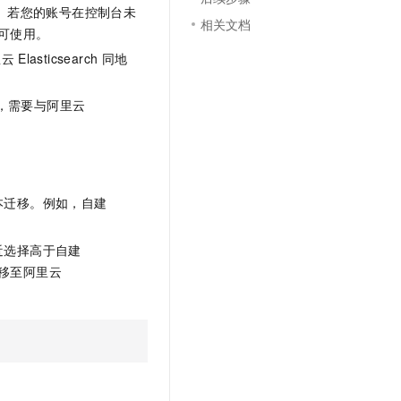
文戏情感细腻自然，动作戏激烈拳拳到肉，实现更强表演能力
支持中英文自由切换，具备更强的噪声鲁棒性
。若您的账号在控制台未
云聚AI 严选权益
SSL 证书
相关文档
可使用。
，一键激活高效办公新体验
精选AI产品，从模型到应用全链提效
堡垒机
里云
Elasticsearch
同地
AI 用量加速计划
应用
防火墙
、识别商机，让客服更高效、服务更出色。
新老同享，达量后返
，需要与阿里云
千问办公
主机安全
NEW
的智能体编程平台
一站式AI生产力平台
AI 应用及服务市场
伶鹊
企业级人与Agent协作平台，接入和调度多个数字员工
智能客服平台，对话机器人、对话分析、智能外呼
本迁移。例如，自建
AI 应用
大模型服务平台百炼 - 全妙
大模型
应用创作平台
多模态内容创作工具，已接入 DeepSeek
近选择高于自建
自然语言处理
移至阿里云
数据标注
机器学习
息提取
与 AI 智能体进行实时音视频通话
从文本、图片、视频中提取结构化的属性信息
构建支持视频理解的 AI 音视频实时通话应用