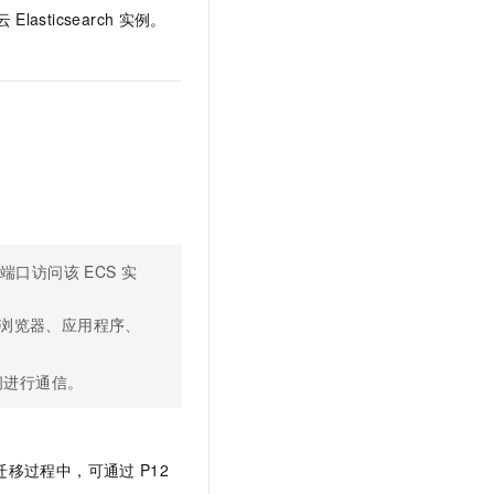
t.diy 一步搞定创意建站
构建大模型应用的安全防护体系
云
Elasticsearch
实例。
通过自然语言交互简化开发流程,全栈开发支持
通过阿里云安全产品对 AI 应用进行安全防护
端口访问该
ECS
实
浏览器、应用程序、
间进行通信。
迁移过程中，可通过
P12