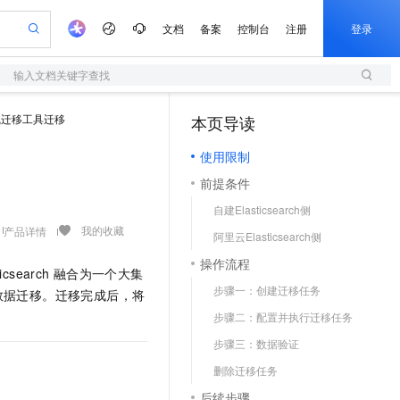
文档
备案
控制台
注册
登录
输入文档关键字查找
验
作计划
器
AI 活动
专业服务
服务伙伴合作计划
开发者社区
加入我们
服务平台百炼
阿里云 OPC 创新助力计划
线迁移工具迁移
本页导读
（1）
一站式生成采购清单，支持单品或批量购买
S
io：打造专属 AI 语音助手
S产品伙伴计划（繁花）
峰会
造的大模型服务与应用开发平台
轻量应用服务器
一句话生成原生可编辑精美 PPT 文稿
AI 生产力先锋
Al MaaS 服务伙伴赋能合作
域名
博文
Careers
至高可申请百万元
使用限制
性可伸缩的云计算服务
开启高性价比 AI 编程新体验
Qwen-Audio-3.0-Realtime 端到端实时语音角色扮演
输入一句话想法, 轻松生成专业的 PPT
先锋实践拓展 AI 生产力的边界
快速构建应用程序和网站，即刻迈出上云第一步
Token 补贴，五大权
计划
海大会
伙伴信用分合作计划
商标
问答
社会招聘
前提条件
益加速 OPC 成功
S
eek-V4-Pro
数字证书管理服务（原SSL证书）
一键部署幻兽帕鲁游戏服务器
飞天发布时刻
HOT
划
备案
电子书
校园招聘
自建Elasticsearch侧
pSeek-V4-Pro
视频创作，一键激活电商全链路生产力
全托管，含MySQL、PostgreSQL、SQL Server、MariaDB多引擎
实现全站HTTPS，呈现可信的WEB访问
一键购买专属联机服务器，轻松开启游戏
所见，即是所愿
更多支持
我的收藏
产品详情
划
公司注册
镜像站
阿里云Elasticsearch侧
视频生成
语音识别与合成
专属 QwenPaw
短信服务
漫剧工坊：一站式动画创作平台
AI 实训营
HOT
合作伙伴培训与认证
操作流程
划
上云迁移
的智能体编程平台
站生成，高效打造优质广告素材
从聊天伙伴进化为能主动干活的本地数字员工
快速生产连贯的高质量长漫剧
从基础到进阶，Agent 创客手把手教你
国内短信简单易用，安全可靠，秒级触达，全球覆盖200+国家和地区。
ticsearch
融合为一个大集
e-1.1-T2V
Qwen3-TTS-Flash
lScope
我要反馈
查询合作伙伴
步骤一：创建迁移任务
数据迁移。迁移完成后，将
畅细腻的高质量视频
离线语音合成大模型，多语言方言自适应，低延迟高稳定
n Alibaba Cloud ISV 合作
代维服务
olarDB
建企业门户网站
大数据开发治理平台 DataWorks
10 分钟搭建微信、支付宝小程序
步骤二：配置并执行迁移任务
创新加速
ope
登录合作伙伴管理后台
我要建议
站，无忧落地极速上线
以可视化方式快速构建移动和 PC 门户网站
100%兼容MySQL、PostgreSQL，兼容Oracle，支持集中和分布式
高效部署网站，快速应用到小程序
Data Agent 驱动的一站式 Data+AI 开发治理平台
e-1.1-I2V
Cosyvoice-V3-Flash
步骤三：数据验证
安全
畅自然，细节丰富
高表现力语音合成大模型，语音克隆听感自然
我要投诉
上云场景组合购
伴
删除迁移任务
边界网络安全防护产品
漫剧创作，剧本、分镜、视频高效生成
覆盖90%+业务场景，专享组合折扣价
2V
VPN
Fun-ASR
后续步骤