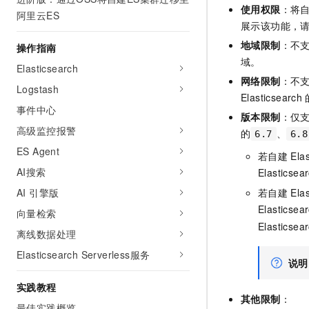
使用权限
：将
AI 产品 免费试用
网络
阿里云ES
安全
云开发大赛
Tableau 订阅
展示该功能，
1亿+ 大模型 tokens 和 
可观测
入门学习赛
中间件
地域限制
：不
AI空中课堂在线直播课
操作指南
140+云产品 免费试用
大模型服务
域。
上云与迁云
Elasticsearch
产品新客免费试用，最长1
数据库
网络限制
：不
生态解决方案
Logstash
千问AI平台-Token Plan
企业出海
大模型ACA认证体验
Elasticsearch
大数据计算
事件中心
助力企业全员 AI 认知与能
行业生态解决方案
版本限制
：仅
政企业务
媒体服务
高级监控报警
千问AI平台-模型体验
的
、
6.7
6.8
开发者生态解决方案
在线体验全尺寸、多种模态
ES Agent
企业服务与云通信
若自建
Ela
AI 开发和 AI 应用解决
AI搜索
Elasticsea
Happy 系列大模型
域名与网站
AI 引擎版
若自建
Ela
Elasticsea
终端用户计算
向量检索
Elasticsea
离线数据处理
Serverless
大模型解决方案
Elasticsearch Serverless服务
说明
开发工具
快速部署 Dify，高效搭建 
实践教程
迁移与运维管理
其他限制
：
最佳实践概览