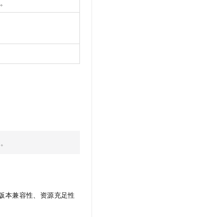
信。
ch。
。
版本兼容性、资源充足性