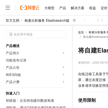
大模型
产品
解决方案
权益
定价
官方文档
检索分析服务 Elasticsearch版
大模型
产品
解决方案
权益
定价
云市场
伙伴
服务
了解阿里云
精选产品
精选解决方案
普惠上云
产品定价
精选商城
成为销售伙伴
售前咨询
为什么选择阿里云
千问AI平台
检索分析服务 Ela
首页
了解云产品的定价详情
将自建Elasticse
大模型服务平台百炼
千问办公，解锁你的工作
普惠上云 官方力荐
分销伙伴
在线服务
网站建设
什么是云计算
大
大模型服务与应用平台
企业级Agent产品，直接
云服务器38元/年起，超
产品概述
咨询伙伴
多端小程序
技术领先
将自建Ela
云上成本管理
售后服务
千问大模型
Agency Agents：拥
官方推荐返现计划
大模型
产品简介
大模型
精选产品
精选解决方案
Salesforce 国际版订阅
稳定可靠
管理和优化成本
多元化、高性能、安全可靠
推荐新用户得奖励，单订单
销售伙伴合作计划
功能发布记录
自助服务
更新时间：
2026-08-05
友盟天域
安全合规
人工智能与机器学习
AI
文本生成
无影云电脑
HappyHorse 打造一
云工开物
产品公告
无影生态合作计划
在线服务
观测云
分析师报告
随时随地安全接入的云上超
高校专属算力普惠，学生认
计算
互联网应用开发
在线迁移工具基于
AliES内核
Qwen3.8-Max
HOT
Salesforce On Alibaba C
工单服务
群，通过灰度迁移
智能体时代全能旗舰模型
Tuya 物联网平台阿里云
研究报告与白皮书
产品计费
云解析DNS
快速拥有专属 OpenClaw
Consulting Partner 合
大数据
容器
业务请求切换至阿
免费试用
短信专区
蓝凌 OA
Qwen3.7-Plus
AI 大模型销售与服务生
快速入门
现代化应用
存储
天池大赛
能看、能想、能动手的多模
云原生大数据计算服务 Max
解决方案免费试用 新老
电子合同
使用限制
初级版：从实例创建到数据检索
面向分析的企业级SaaS模
最高领取价值200元试用
安全
网络与CDN
AI 算法大赛
Qwen3-VL-Plus
畅捷通
进阶版：通过OSS将自建ES集群迁移至