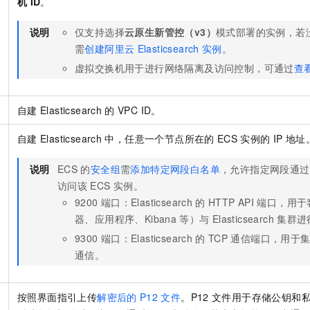
机
ID
。
说明
仅支持选择
云原生新管控（v3）
模式部署的实例，若
需
创建阿里云
Elasticsearch
实例
。
虚拟交换机用于进行网络隔离及访问控制，可通过
查
自建
Elasticsearch
的
VPC ID。
自建
Elasticsearch
中，任意一个节点所在的
ECS
实例的
IP
地址
说明
ECS
的
安全组
需
添加特定网段白名单
，允许指定网段通过
访问该
ECS
实例。
9200
端口：Elasticsearch
的
HTTP API
端口，用于
器、应用程序、Kibana
等）与
Elasticsearch
集群进
9300
端口：Elasticsearch
的
TCP
通信端口，用于
通信。
按照界面指引上传
解密后的
P12
文件
。
P12
文件用于存储公钥和