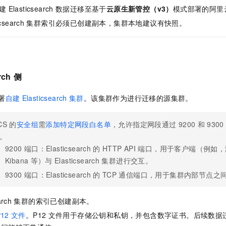
一个 AI 助手
即刻拥有 DeepSeek-R1 满血版
超强辅助，Bol
建
Elasticsearch
数据迁移至基于
云原生新管控（v3）
模式部署的阿里
在企业官网、通讯软件中为客户提供 AI 客服
多种方案随心选，轻松解锁专属 DeepSeek
icsearch
集群索引必须已创建副本，集群本地建议有快照。
rch
侧
署
自建
Elasticsearch
集群
。该集群作为进行迁移的源集群。
CS
的
安全组
需
添加特定网段白名单
，允许指定网段通过
9200
和
9300
。
9200
端口：Elasticsearch
的
HTTP API
端口，用于客户端（例如，
Kibana
等）与
Elasticsearch
集群进行交互。
9300
端口：Elasticsearch
的
TCP
通信端口，用于集群内部节点之
arch
集群的索引已创建副本。
P12
文件
。
P12
文件用于存储公钥和私钥，并包含数字证书。后续数据