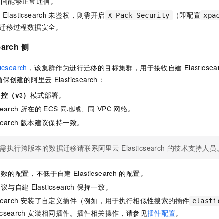
之间能够正常通信。
建
Elasticsearch
未鉴权，则需开启
（即配置
X-Pack Security
xpa
迁移过程数据安全。
earch
侧
ticsearch
，该集群作为进行迁移的目标集群，用于接收自建
Elasticsea
确保创建的阿里云
Elasticsearch：
控（v3）
模式部署。
search
所在的
ECS
同地域、同
VPC
网络。
search
版本建议保持一致。
需执行跨版本的数据迁移请联系阿里云
Elasticsearch
的技术支持人员
点数的配置，不低于自建
Elasticsearch
的配置。
建议与自建
Elasticsearch
保持一致。
search
安装了自定义插件（例如，用于执行相似性搜索的插件
elasti
icsearch
安装相同插件。插件相关操作，请参见
插件配置
。