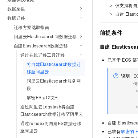
10 分钟在聊天系统中增加
仅支持将自
专有云
数据采集
自建
Elast
数据迁移
迁移方案选取指南
前提条件
阿里云Elasticsearch间数据迁移
自建Elasticsearch数据迁移
自建
Elasticsea
通过在线迁移工具迁移
已基于
ECS
部
将自建Elasticsearch数据迁
移至阿里云
说明
E
阿里云Elasticsearch服务网
例
段
解密ES p12文件
通过阿里云Logstash将自建
Elasticsearch数据迁移至阿里云
自建
Elasticse
通过reindex将自建ES数据迁移
至阿里云
已准备
解密的