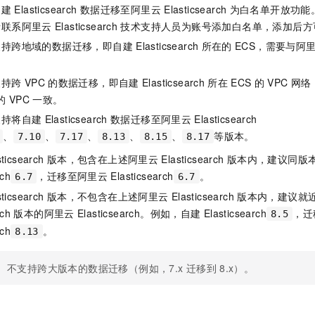
服务生态伙伴
视觉 Coding、空间感知、多模态思考等全面升级
1M上下文，专为长程任务能力而生
云工开物
企业应用
自建
Elasticsearch
数据迁移至阿里云
Elasticsearch
为白名单开放功能
Night Plan 支持 Qwen 3.8-Max
AI 办公
NEW
Red Hat
请联系阿里云
Elasticsearch
技术支持人员为账号添加白名单，添加后方
30+ 款产品免费体验
夜间 5 折，Qwen/Meoo/TokenPlan 客户专享
AI智能应用
科研合作
ERP
支持跨地域的数据迁移，即自建
Elasticsearch
所在的
ECS，需要与阿
堂（旗舰版）
SUSE
智能客服
AI 应用构建
大模型原生
CRM
2个月
自动承接线索
支持跨
VPC
的数据迁移，即自建
Elasticsearch
所在
ECS
的
VPC
网络
建站小程序
Qoder
大模型服务平台百炼-应用模版
OA 办公系统
HOT
NEW
的
VPC
一致。
面向真实软件
个人版上线、团队版降价；千问3.8-Max首发发尝鲜
丰富多元化的应用模版和解决方案
力提升
财税管理
模板建站
支持将自建
Elasticsearch
数据迁移至阿里云
Elasticsearch
万有无界
大模型服务平台百炼-智能体
、
、
、
、
、
等版本。
7.10
7.17
8.13
8.15
8.17
400电话
定制建站
的模型效果
灵活可视化地构建企业级 Agent
sticsearch
版本，包含在上述阿里云
Elasticsearch
版本内，建议同版
方案
广告营销
模板小程序
rch
，迁移至阿里云
Elasticsearch
。
秒悟
6.7
6.7
人工智能平台 PAI
定制小程序
云端极速 AI 
新一代 AI 视频生成模型，深度适配广告营销等场景
AI Native 的算法工程平台，一站式完成建模、训练、推理服务部署
sticsearch
版本，不包含在上述阿里云
Elasticsearch
版本内，建议就
rch
版本的阿里云
Elasticsearch。例如，自建
Elasticsearch
，迁
8.5
APP 开发
rch
。
8.13
建站系统
不支持跨大版本的数据迁移（例如，7.x
迁移到
8.x）。
AI 应用
10分钟微调：让0.6B模型媲美235B模型
多模态数据信
依托云原生高可用架构,实现Dify私有化部署
用1%尺寸在特定领域达到大模型90%以上效果