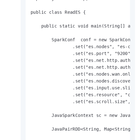
public class ReadES {

    public static void main(String[] args)
        SparkConf  conf = new SparkConf().
                .set("es.nodes", "es-cn-n6
                .set("es.port", "9200")

                .set("es.net.http.auth.use
                .set("es.net.http.auth.pas
                .set("es.nodes.wan.only", 
                .set("es.nodes.discovery",
                .set("es.input.use.sliced.
                .set("es.resource", "compa
                .set("es.scroll.size","500
        JavaSparkContext sc = new JavaSpar
        JavaPairRDD<String, Map<String, Ob