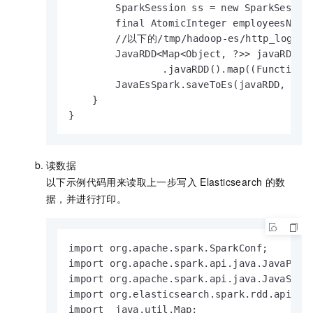
        SparkSession ss = new SparkSession
        final AtomicInteger employeesNo = 
        //以下的/tmp/hadoop-es/http_l
        JavaRDD<Map<Object, ?>> javaRDD = 
                .javaRDD().map((Function<
        JavaEsSpark.saveToEs(javaRDD, "com
    }

}
读数据
以下示例代码用来读取上一步写入
Elasticsearch
的数
据，并进行打印。
import org.apache.spark.SparkConf;

import org.apache.spark.api.java.JavaPairR
import org.apache.spark.api.java.JavaSpark
import org.elasticsearch.spark.rdd.api.jav
import  java.util.Map;
