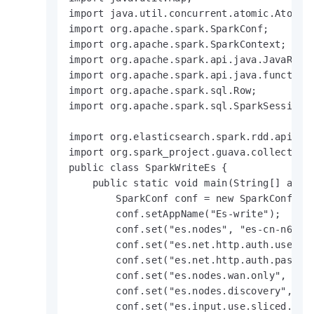
import java.util.concurrent.atomic.AtomicI
import org.apache.spark.SparkConf;

import org.apache.spark.SparkContext;

import org.apache.spark.api.java.JavaRDD;

import org.apache.spark.api.java.function.
import org.apache.spark.sql.Row;

import org.apache.spark.sql.SparkSession;

import org.elasticsearch.spark.rdd.api.jav
import org.spark_project.guava.collect.Imm
public class SparkWriteEs {

    public static void main(String[] args)
        SparkConf conf = new SparkConf();

        conf.setAppName("Es-write");

        conf.set("es.nodes", "es-cn-n6w1o1
        conf.set("es.net.http.auth.user", 
        conf.set("es.net.http.auth.pass", 
        conf.set("es.nodes.wan.only", "tru
        conf.set("es.nodes.discovery","fal
        conf.set("es.input.use.sliced.part