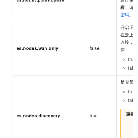
骤，请
密码
。
开启
Ela
在云上
连接，
es.nodes.wan.only
false
探：
tru
fal
是否禁
tru
fal
重要
es.nodes.discovery
true