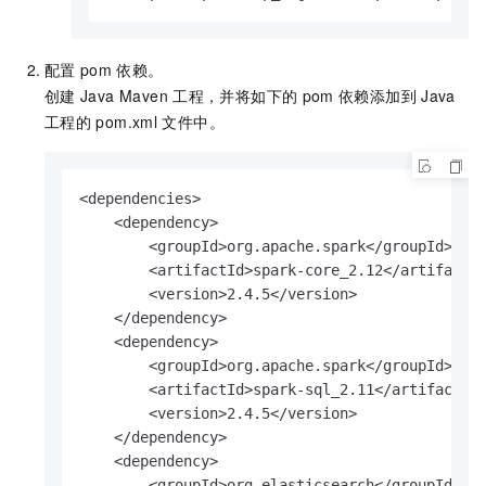
配置
pom
依赖。
创建
Java Maven
工程，并将如下的
pom
依赖添加到
Java
工程的
pom.xml
文件中。
<dependencies>

    <dependency>

        <groupId>org.apache.spark</groupId>

        <artifactId>spark-core_2.12</artifactId
        <version>2.4.5</version>

    </dependency>

    <dependency>

        <groupId>org.apache.spark</groupId>

        <artifactId>spark-sql_2.11</artifactId>
        <version>2.4.5</version>

    </dependency>

    <dependency>

        <groupId>org.elasticsearch</groupId>
