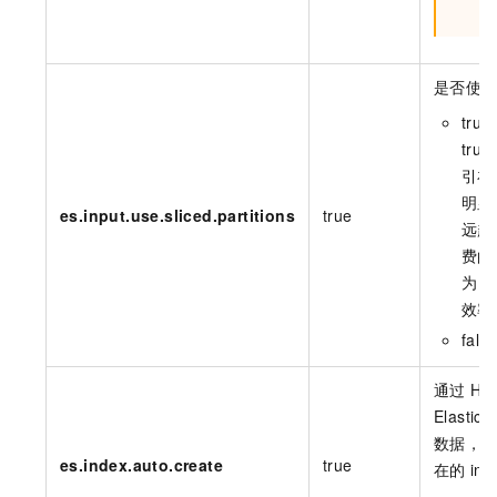
是否使
tr
tr
引在
明显
es.input.use.sliced.partitions
true
远超
费的
为
f
效率
fal
通过
Ha
Elastics
数据，
es.index.auto.create
true
在的
in