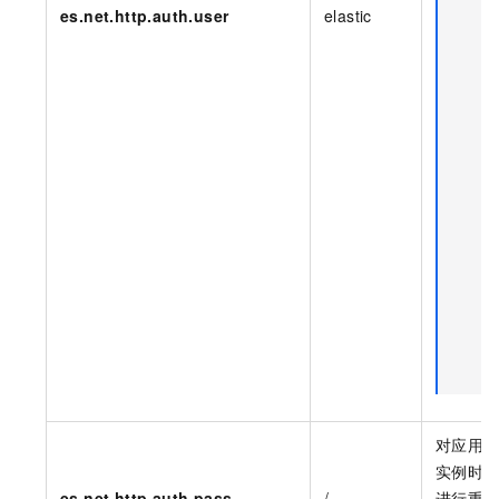
es.net.http.auth.user
elastic
对应用
实例时
es.net.http.auth.pass
/
进行重