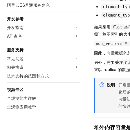
阿里云ES普通服务角色
element_typ
element_typ
开发参考
如果采用
类
开发指南
flat
需计算图索引的大
API参考
num_vectors * 
服务支持
因此，向量数据的
常见问题
另外，需要关注
nu
相关协议
乘以
replica
的数
技术支持的范围和方式
说明
开启
视频专区
化后
全观测能力详解
向量
但快
全观测应用教学
堆外内存容量