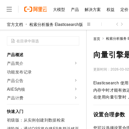
大模型
产品
解决方案
权益
定价
官方文档
检索分析服务 Elasticsearch版
大模型
产品
解决方案
权益
定价
云市场
伙伴
服务
了解阿里云
精选产品
精选解决方案
普惠上云
产品定价
精选商城
成为销售伙伴
售前咨询
为什么选择阿里云
千问AI平台
检索分析服务 Ela
首页
了解云产品的定价详情
大模型服务平台百炼
千问办公，解锁你的工作
普惠上云 官方力荐
分销伙伴
在线服务
网站建设
什么是云计算
大
大模型服务与应用平台
企业级Agent产品，直接
云服务器38元/年起，超
向量引擎
产品概述
咨询伙伴
多端小程序
技术领先
云上成本管理
售后服务
千问大模型
Agency Agents：拥
官方推荐返现计划
大模型
产品简介
大模型
精选产品
精选解决方案
Salesforce 国际版订阅
稳定可靠
管理和优化成本
多元化、高性能、安全可靠
推荐新用户得奖励，单订单
更新时间：
2026-03-02
销售伙伴合作计划
功能发布记录
自助服务
友盟天域
安全合规
人工智能与机器学习
AI
文本生成
无影云电脑
HappyHorse 打造一
云工开物
产品公告
Elasticsearch 使
无影生态合作计划
在线服务
观测云
分析师报告
随时随地安全接入的云上超
高校专属算力普惠，学生认
计算
互联网应用开发
AliES内核
Qwen3.8-Max
内存中时才能有效
HOT
Salesforce On Alibaba C
工单服务
智能体时代全能旗舰模型
Tuya 物联网平台阿里云
研究报告与白皮书
在使用向量引擎时
产品计费
云解析DNS
快速拥有专属 OpenClaw
Consulting Partner 合
大数据
容器
免费试用
短信专区
蓝凌 OA
Qwen3.7-Plus
AI 大模型销售与服务生
快速入门
现代化应用
存储
天池大赛
设置合理参数
能看、能想、能动手的多模
云原生大数据计算服务 Max
解决方案免费试用 新老
电子合同
初级版：从实例创建到数据检索
面向分析的企业级SaaS模
最高领取价值200元试用
安全
网络与CDN
AI 算法大赛
Qwen3-VL-Plus
畅捷通
您可以选择设置合
进阶版：通过OSS将自建ES集群迁移至