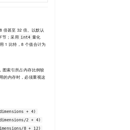
t.diy 一步搞定创意建站
构建大模型应用的安全防护体系
通过自然语言交互简化开发流程,全栈开发支持
通过阿里云安全产品对 AI 应用进行安全防护
8
倍甚至
32
倍。以默认
字节；采用
量化
int4
占用
1
比特，8
个值合计为
，图索引所占内存比例较
用的内存时，必须重视这
dimensions + 4)
dimensions/2 + 4)
imensions/8 + 12)