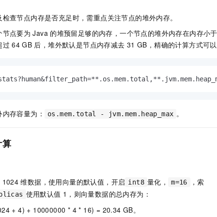
及检查节点内存是否充足时，需重点关注节点的堆外内存。
个节点要为
Java
的堆预留足够的内存，一个节点的堆外内存在内存小
超过
64 GB
后，堆外默认是节点内存减去
31 GB，精确的计算方式可
stats?human&filter_path=**.os.mem.total,**.jvm.mem.heap_
外内存容量为：
。
os.mem.total - jvm.mem.heap_max
计算
的
1024
维数据，使用向量的默认值，开启
量化，
，索
int8
m=16
使用默认值
1，则向量数据的总内存为：
plicas
024 + 4) + 10000000 * 4 * 16) = 20.34 GB。