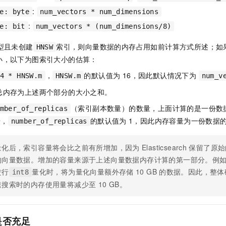
:
e: byte
num_vectors * num_dimensions
:
e: bit
num_vectors * (num_dimensions/8)
型且未创建
索引，则向量数据的内存占用如前计算方式所述；如
HNSW
小，以下为图索引大小的估算：
，
的默认值为 16，因此默认情况下为
4 * HNSW.m
HNSW.m
num_v
总内存为上述两个部分的大小之和。
（索引副本数量）的数量，上面计算的是一份数
mber_of_replicas
据，
的默认值为
1，因此内存容量为一份数据的内
number_of_replicas
量化后，索引容量将会比之前有所增加，因为
Elasticsearch
保留了原始
的向量数据。增加的容量来源于上述向量数据内存计算的第一部分。例
进行
量化时，将为量化向量额外存储
10 GB
的数据。因此，整体
int8
速搜索时的内存使用量将减少至
10 GB。
是否充足