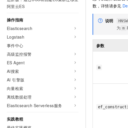
AI 产品 免费试用
网络
数，详情请参见
De
阿里云ES
安全
云开发大赛
Tableau 订阅
1亿+ 大模型 tokens 和 
可观测
入门学习赛
中间件
AI空中课堂在线直播课
操作指南
说明
HNSW
140+云产品 免费试用
大模型服务
为
上云与迁云
Elasticsearch
m
产品新客免费试用，最长1
数据库
生态解决方案
Logstash
千问AI平台-Token Plan
企业出海
大模型ACA认证体验
大数据计算
事件中心
参数
助力企业全员 AI 认知与能
行业生态解决方案
政企业务
媒体服务
高级监控报警
千问AI平台-模型体验
开发者生态解决方案
在线体验全尺寸、多种模态
ES Agent
企业服务与云通信
AI 开发和 AI 应用解决
m
AI搜索
Happy 系列大模型
域名与网站
AI 引擎版
终端用户计算
向量检索
离线数据处理
Serverless
大模型解决方案
Elasticsearch Serverless服务
ef_construct
开发工具
快速部署 Dify，高效搭建 
实践教程
迁移与运维管理
最佳实践概览