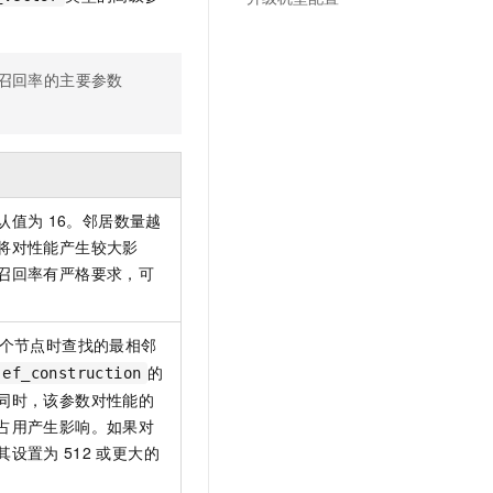
文戏情感细腻自然，动作戏激烈拳拳到肉，实现更强表演能力
支持中英文自由切换，具备更强的噪声鲁棒性
云聚AI 严选权益
SSL 证书
，一键激活高效办公新体验
精选AI产品，从模型到应用全链提效
堡垒机
响召回率的主要参数
AI 用量加速计划
应用
防火墙
、识别商机，让客服更高效、服务更出色。
新老同享，达量后返
千问办公
主机安全
NEW
的智能体编程平台
一站式AI生产力平台
AI 应用及服务市场
伶鹊
认值为
16。邻居数量越
企业级人与Agent协作平台，接入和调度多个数字员工
智能客服平台，对话机器人、对话分析、智能外呼
将对性能产生较大影
AI 应用
召回率有严格要求，可
大模型服务平台百炼 - 全妙
大模型
。
应用创作平台
多模态内容创作工具，已接入 DeepSeek
自然语言处理
个节点时查找的最相邻
数据标注
的
ef_construction
同时，该参数对性能的
机器学习
占用产生影响。如果对
息提取
与 AI 智能体进行实时音视频通话
其设置为
512
或更大的
从文本、图片、视频中提取结构化的属性信息
构建支持视频理解的 AI 音视频实时通话应用