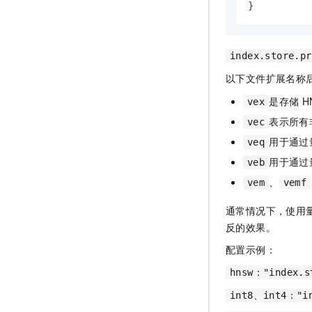
}
index.store.pr
以下文件扩展名称
是存储
H
vex
表示所有
vec
用于通过
veq
用于通过
veb
、
vem
vemf
通常情况下，使用量
反的效果。
配置示例：
hnsw："index.s
int8、int4："in