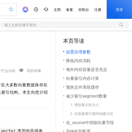
文档
备案
控制台
注册
登录
输入文档关键字查找
验
作计划
器
AI 活动
专业服务
服务伙伴合作计划
开发者社区
加入我们
服务平台百炼
阿里云 OPC 创新助力计划
本页导读
（1）
一站式生成采购清单，支持单品或批量购买
S
io：打造专属 AI 语音助手
S产品伙伴计划（繁花）
峰会
造的大模型服务与应用开发平台
轻量应用服务器
一句话生成原生可编辑精美 PPT 文稿
AI 生产力先锋
Al MaaS 服务伙伴赋能合作
域名
博文
Careers
至高可申请百万元
设置合理参数
性可伸缩的云计算服务
开启高性价比 AI 编程新体验
Qwen-Audio-3.0-Realtime 端到端实时语音角色扮演
输入一句话想法, 轻松生成专业的 PPT
先锋实践拓展 AI 生产力的边界
快速构建应用程序和网站，即刻迈出上云第一步
Token 补贴，五大权
计划
海大会
伙伴信用分合作计划
商标
问答
社会招聘
降低内存消耗
益加速 OPC 成功
S
eek-V4-Pro
数字证书管理服务（原SSL证书）
一键部署幻兽帕鲁游戏服务器
飞天发布时刻
HOT
划
备案
电子书
校园招聘
堆外内存容量是否充足
pSeek-V4-Pro
视频创作，一键激活电商全链路生产力
全托管，含MySQL、PostgreSQL、SQL Server、MariaDB多引擎
实现全站HTTPS，呈现可信的WEB访问
一键购买专属联机服务器，轻松开启游戏
所见，即是所愿
我的收藏
产品详情
更多支持
划
公司注册
镜像站
向量索引内存计算
视频生成
语音识别与合成
专属 QwenPaw
短信服务
漫剧工坊：一站式动画创作平台
AI 实训营
HOT
有在大多数向量数据保存在
合作伙伴培训与认证
预热文件系统缓存
划
上云迁移
的智能体编程平台
站生成，高效打造优质广告素材
从聊天伙伴进化为能主动干活的本地数字员工
快速生产连贯的高质量长漫剧
从基础到进阶，Agent 创客手把手教你
国内短信简单易用，安全可靠，秒级触达，全球覆盖200+国家和地区。
e-1.1-T2V
Qwen3-TTS-Flash
及索引结构。本文向您介绍
lScope
我要反馈
查询合作伙伴
减少索引segment数量
畅细腻的高质量视频
离线语音合成大模型，多语言方言自适应，低延迟高稳定
n Alibaba Cloud ISV 合作
代维服务
olarDB
建企业门户网站
大数据开发治理平台 DataWorks
10 分钟搭建微信、支付宝小程序
1. 增加最大段大小
创新加速
ope
登录合作伙伴管理后台
我要建议
站，无忧落地极速上线
以可视化方式快速构建移动和 PC 门户网站
100%兼容MySQL、PostgreSQL，兼容Oracle，支持集中和分布式
高效部署网站，快速应用到小程序
Data Agent 驱动的一站式 Data+AI 开发治理平台
e-1.1-I2V
Cosyvoice-V3-Flash
2. 在批量索引期间创建大段
安全
畅自然，细节丰富
高表现力语音合成大模型，语音克隆听感自然
我要投诉
上云场景组合购
伴
在_source中排除向量字段
边界网络安全防护产品
漫剧创作，剧本、分镜、视频高效生成
覆盖90%+业务场景，专享组合折扣价
2V
VPN
Fun-ASR
类型的高级参
升级机型配置
_vector