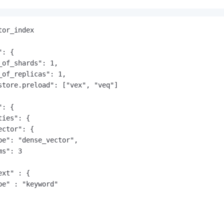
or_index

: {

_of_shards": 1,

_of_replicas": 1,

store.preload": ["vex", "veq"]

: {

ies": {

ctor": {

pe": "dense_vector",

s": 3

xt" : {

pe" : "keyword"
