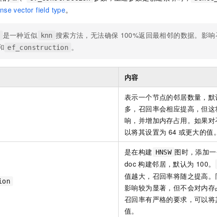
服务生态伙伴
视觉 Coding、空间感知、多模态思考等全面升级
1M上下文，专为长程任务能力而生
云工开物
企业应用
Night Plan 支持 Qwen 3.8-Max
AI 办公
NEW
nse vector field type
。
Red Hat
30+ 款产品免费体验
夜间 5 折，Qwen/Meoo/TokenPlan 客户专享
AI智能应用
科研合作
ERP
堂（旗舰版）
SUSE
是一种近似
搜索方法，无法确保
100%返回最相邻的数据。影
knn
智能客服
AI 应用构建
大模型原生
CRM
和
。
ef_construction
2个月
自动承接线索
建站小程序
Qoder
大模型服务平台百炼-应用模版
OA 办公系统
HOT
NEW
面向真实软件
个人版上线、团队版降价；千问3.8-Max首发发尝鲜
丰富多元化的应用模版和解决方案
内容
力提升
财税管理
模板建站
万有无界
大模型服务平台百炼-智能体
表示一个节点的邻居数量，默
400电话
定制建站
的模型效果
灵活可视化地构建企业级 Agent
多，召回率会相应提高，但这
方案
广告营销
模板小程序
响，并增加内存占用。如果对
秒悟
人工智能平台 PAI
以将其设置为
64
或更大的值
定制小程序
云端极速 AI 
新一代 AI 视频生成模型，深度适配广告营销等场景
AI Native 的算法工程平台，一站式完成建模、训练、推理服务部署
APP 开发
是在构建
图时，添加一
HNSW
doc
构建邻居，默认为
100。
建站系统
值越大，召回率将随之提高。
ion
影响较为显著，但不会对内存
AI 应用
10分钟微调：让0.6B模型媲美235B模型
多模态数据信
召回率有严格的要求，可以将
依托云原生高可用架构,实现Dify私有化部署
用1%尺寸在特定领域达到大模型90%以上效果
值。