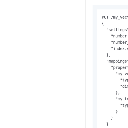
PUT /my_vect
{

  "settings"
    "number
    "number
    "index.
  },

  "mappings"
    "propert
      "my_ve
        "ty
        "dim
      },

      "my_te
        "ty
      }

    }

  }
