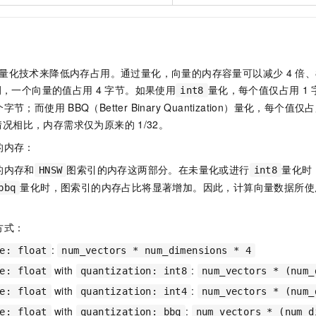
一个 AI 助手
即刻拥有 DeepSeek-R1 满血版
超强辅助，Bol
在企业官网、通讯软件中为客户提供 AI 客服
多种方案随心选，轻松解锁专属 DeepSeek
量化技术来降低内存占用。通过量化，向量的内存容量可以减少
4
倍、
例，一个向量的值占用
4
字节。如果使用
量化，每个值仅占用
1
int8
个字节；而使用
BBQ（Better Binary Quantization）量化，每个值仅
情况相比，内存需求仅为原来的
1/32。
的内存：
的内存和
图索引的内存这两部分。在未量化或进行
量化时
HNSW
int8
量化时，图索引的内存占比将显著增加。因此，计算向量数据所使
bbq
方式：
:
e: float
num_vectors * num_dimensions * 4
with
:
e: float
quantization: int8
num_vectors * (num_
with
:
e: float
quantization: int4
num_vectors * (num_
with
:
e: float
quantization: bbq
num_vectors * (num_d