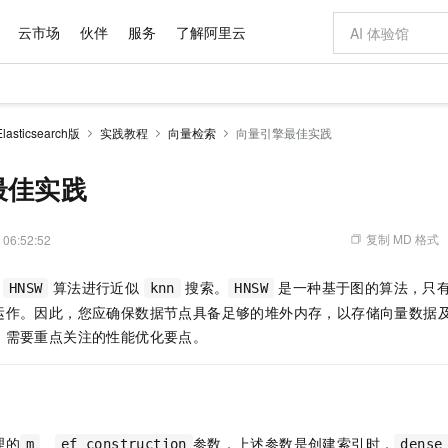
云市场
伙伴
服务
了解阿里云
AI 特惠
数据与 API
成为产品伙伴
企业增值服务
最佳实践
价格计算器
AI 场景体
基础软件
产品伙伴合
阿里云认证
市场活动
配置报价
大模型
sticsearch版
实践教程
向量检索
向量引擎最佳实践
自助选配和估算价格
新方式
域名与网站
睿译宝，AI翻译排版一步到位
智启 AI 普惠权益
产品生态集成认证中心
企业支持计划
云上春晚
千问官方 MaaS 平台，为开发者和 Agent 而生，新用户赠送 1 亿 + tokens 额度
云服务器 EC
Qwen Aud
AI Coding
阿里云Maa
2026 阿里云
为企业打
数据集
Windows
大模型认证
模型
NEW
NEW
交付可用成果
值低价云产品抢先购
提供智能易用的域名与建站服务
上传文档即自动完成翻译和格式还原
至高享 1亿+免费 tokens，加速 Al 应用落地
安全可靠、弹
智能编程，一键
最佳实践
产品生态伙伴
专家技术服务
云上奥运之旅
弹性计算合作
阿里云中企出
手机三要素
宝塔 Linux
全部认证
价格优势
有专属领域专家
对象存储 OSS
GLM-5.2：长任务时代开源旗舰模型
阿里云 OPC 创新助力计划
云数据库 RD
即刻拥有 DeepS
AI 电商营销
产品生态伙伴工作台
企业增值服务台
云栖战略参考
云存储合作计
云栖大会
身份实名认证
CentOS
训练营
推动算力普惠，释放技术红利
的大模型服务
最高返9万
多领域专家智能体,一键组建 AI 虚拟交付团队
至高百万元 Token 补贴，加速一人公司成长
稳定、安全、高性价比、高性能的云存储服务
真正可用的 1M 上下文,一次完成代码全链路开发
轻松解锁专属 Dee
从图文生成到
复制 MD 格式
 06:52:52
云上的中国
数据库合作计
活动全景
短信
Docker
图片和
站式影视创作平台
人工智能平台 PAI
Hermes Agent，打造自进化智能体
Token Plan 模型订阅计划
Qoder
5 分钟轻松部署
AI 广告创作
企业成长
大模型
NEW
信息公告
用
算法进行近似
搜索。
是一种基于图的算法，只
HNSW
knn
HNSW
看见新力量
云网络合作计
OCR 文字识别
JAVA
级电脑
证享300元代金券
可视化编排打通从文字构思到成片全链路闭环
一站式AI开发、训练和推理服务
自主进化，持久记忆，越用越聪明
Qwen3.8-Max 首发尝鲜，限时加量 10 倍，夜间低至2折
面向真实软件
图文、视频一
Kimi-K3
HappyHors
运作。因此，您应确保数据节点具备足够的堆外内存，以存储向量数据
NEW
魔搭 Mode
loud
服务实践
官网公告
Kimi 最新旗舰模型，长程编程与推理利器
让文字生成流
金融模力时刻
Salesforce O
版
发票查验
全能环境
，需要重点关注的性能优化要点。
Qoder CN
Claude Code + GStack 打造工程团队
千问办公，限时限量积分加倍
云原生数据库 P
低代码高效构
AI 建站
NEW
作计划
计划
创新中心
魔搭 ModelSc
健康状态
让AI从“聊天伙伴”进化为能干活的“数字员工”
覆盖公网/内网、递归/权威、移动APP等全场景解析服务
安装技能 GStack，拥有专属 AI 工程团队
你的AI工作搭子，覆盖日常办公高频场景
基于千问大模型等，支持代码智能生成、研发智能问答
0 代码专业建
客户案例
天气预报查询
操作系统
Deepseek-v4-pro
HappyHors
态合作计划
态智能体模型
旗舰 MoE 大模型，百万上下文与顶尖推理能力
图生视频，流
Compute
同享
容器服务 Kubernetes 版 ACK
万小智 AI 建站低至 15元/月
云防火墙
AI 短剧/漫剧
快递物流查询
WordPress
成为服务伙
高校合作
式云数据仓库
点，立即开启云上创新
提供一站式管理容器应用的 K8s 服务
送.CN域名，送备案服务码
云原生的云上
AI助力短剧
GLM-5.2
Wan2.7-T
Ubuntu
理的
、
参数，上述参数是创建索引时，
m
ef_construction
dense