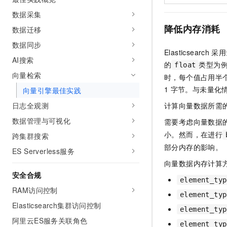
10 分钟在聊天系统中增加
专有云
数据采集
降低内存消耗
数据迁移
数据同步
Elasticsearch
采用
AI搜索
的
类型为
float
向量检索
时，每个值占用半
1
字节。与未量化
向量引擎最佳实践
日志全观测
计算向量数据所需
数据管理与可视化
需要考虑向量数据
小。然而，在进行
跨集群搜索
部分内存的影响。
ES Serverless服务
向量数据内存计算
安全合规
element_typ
RAM访问控制
element_typ
Elasticsearch集群访问控制
element_typ
阿里云ES服务关联角色
element_typ