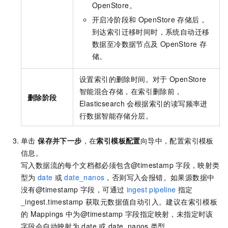
OpenStore。
开启冷阶段和
OpenStore
存储后，
到达索引迁移时间时，系统自动迁移
数据至冷数据节点及
OpenStore
存
储。
设置索引的删除时间。对于
OpenStore
智能混合存储，在索引删除前，
删除阶段
Elasticsearch
会根据索引的读写频率进
行数据智能存储分层。
单击
保存并下一步
，在
索引模板配置
向导中，配置索引模板
信息。
写入数据流的每个文档都必须包含@timestamp
字段，映射类
型为
date
或
date_nanos
，否则写入会报错。如果源数据中
没有@timestamp
字段，可通过
ingest pipeline
指定
_ingest.timestamp
获取元数据值自动引入。建议在索引模板
的
Mappings
中为@timestamp
字段指定映射，未指定时该
字段会自动映射为
date
或
date_nanos
类型。