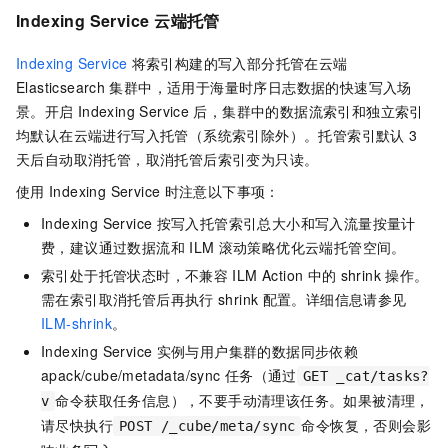
Indexing Service
云端托管
Indexing Service
将索引构建的写入部分托管在云端
Elasticsearch
集群中，适用于海量时序日志数据的快速写入场
景。开启
Indexing Service
后，集群中的数据流索引和独立索引
均默认在云端进行写入托管（系统索引除外）。托管索引默认
3
天后自动取消托管，取消托管后索引变为只读。
使用
Indexing Service
时注意以下事项：
Indexing Service
按写入托管索引总大小和写入流量按量计
费，建议通过数据流和
ILM
滚动策略优化云端托管空间。
索引处于托管状态时，不兼容
ILM Action
中的
shrink
操作。
需在索引取消托管后再执行
shrink
配置。详细信息请参见
ILM-shrink
。
Indexing Service
实例与用户集群的数据同步依赖
apack/cube/metadata/sync
任务（通过
GET _cat/tasks?
命令获取任务信息），不要手动清理该任务。如果被清理，
v
请尽快执行
命令恢复，否则会影
POST /_cube/meta/sync