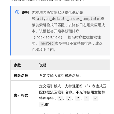
说明
内核增强版实例默认提供低优先
级
模
aliyun_default_index_template
板供索引模式[*]匹配，以降低日志场景应用成
本。该模板会开启字段预排序
（index.sort.field），提高时序数据搜索性
能。
类型字段不支持预排序，建议
nested
在模板中关闭。
参数
说明
模版名称
自定义输入索引模板名称。
定义索引模式，支持通配符（*）表达式匹
配数据流及索引名称。不允许使用空格和
索引模式
特殊字符：
、
、
、
、
、
\
/
?
"
<
和`
>