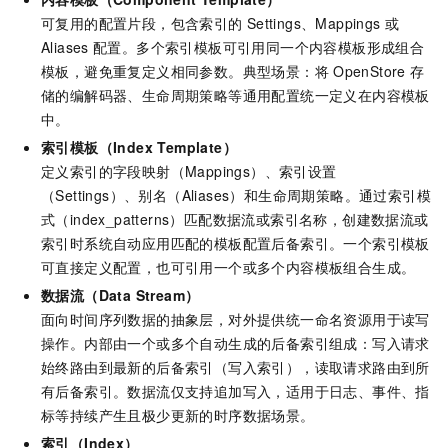
可复用的配置片段，包含索引的
Settings、Mappings
或
Aliases
配置。多个索引模板可引用同一个内容模板形成组合
模板，避免重复定义相同参数。典型场景：将
OpenStore
存
储的编解码器、生命周期策略等通用配置统一定义在内容模板
中。
索引模板（Index Template）
定义索引的字段映射（Mappings）、索引设置
（Settings）、别名（Aliases）和生命周期策略。通过索引模
式（index_patterns）匹配数据流或索引名称，创建数据流或
索引时系统自动应用匹配的模板配置后备索引。一个索引模板
可直接定义配置，也可引用一个或多个内容模板组合生成。
数据流（Data Stream）
面向时间序列数据的抽象层，对外提供统一命名资源用于读写
操作。内部由一个或多个自动生成的后备索引组成：写入请求
始终路由到最新的后备索引（写入索引），读取请求路由到所
有后备索引。数据流仅支持追加写入，适用于日志、事件、指
标等持续产生且极少更新的时序数据场景。
索引（Index）