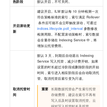
热阶段
默认开启，不可关闭。
建议开启。ILM
默认每
10
分钟检测一次
符合策略标准的索引，索引满足
Rollover
条件后可能不会立即触发滚动，可通过
开启滚动更
indices.lifecycle.poll_interval
参数修改
新
检测周期。不配置滚动策略时，索引数据
会全量存储在
Indexing Service
中，将
增加云托管费用。
默认
3
天，到期后自动退出
Indexing
Service
写入托管，减少计费开销。如果
设置的时长超过冷阶段或删除阶段的开始
时间，索引进入相应阶段后会自动取消托
管。取消托管后索引变为只读。
取消托管时
重要
长期数据托管会产生索引托管
间
存储费用，建议在索引不再有
写入后及时设置取消托管。云
端对写入托管时长及托管