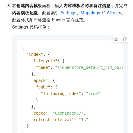
在
创建内容模板
面板，输入
内容模板名称
和
备注信息
，并完成
内容模板配置
，配置索引
Settings
、
Mappings
和
Aliases
。
配置格式须严格遵循
Elastic
官方规范。
Settings
代码样例：
{
"index"
:
{
"lifecycle"
:
{
"name"
:
"zlopenstore_default_ilm_policy"
}
,
"apack"
:
{
"cube"
:
{
"following_index"
:
"true"
}
}
,
"codec"
:
"OpenIndex87"
,
"refresh_interval"
:
"1s"
}
}