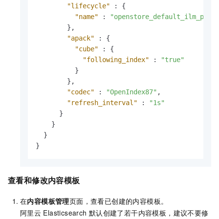
"lifecycle"
:
{
"name"
:
"openstore_default_ilm_poli
}
,
"apack"
:
{
"cube"
:
{
"following_index"
:
"true"
}
}
,
"codec"
:
"OpenIndex87"
,
"refresh_interval"
:
"1s"
}
}
}
}
查看和修改内容模板
在
内容模板管理
页面，查看已创建的内容模板。
阿里云
Elasticsearch
默认创建了若干内容模板，建议不要修