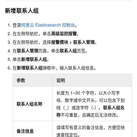
新增联系人组
登录
阿里云
Elasticsearch
控制台
。
在左侧导航栏，单击
高级监控报警
。
在左侧导航栏，选择
报警模块
>
联系人管理
。
在
联系人管理
页面，单击
联系人组
页签。
单击
新增联系人组
。
在
新增联系人组
弹框中，输入联系人组信息。
参数
说明
长度为
1~30
个字符，以大小写字
母、数字或中文开头，可以包含下划
联系人组名称
线（_）或连字符（-）。
联系人组名
称
不可重复，且确定后无法修改。
请填写有意义的备注信息，方便您快
备注信息
速查找定位。