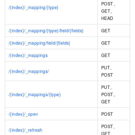
POST、
/{index}/_mapping/{type}
GET、
HEAD
/{index}/_mapping/{type}/field/{fields}
GET
/{index}/_mapping/field/{fields}
GET
/{index}/_mappings
GET
PUT、
/{index}/_mappings/
POST
PUT、
/{index}/_mappings/{type}
POST、
GET
/{index}/_open
POST
POST、
/{index}/_refresh
GET