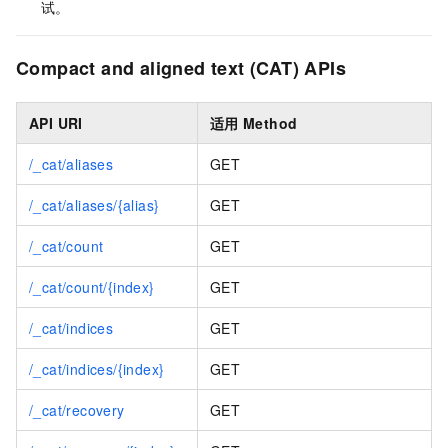
试。
Compact and aligned text (CAT) APIs
API URI
适用
Method
/_cat/aliases
GET
/_cat/aliases/{alias}
GET
/_cat/count
GET
/_cat/count/{index}
GET
/_cat/indices
GET
/_cat/indices/{index}
GET
/_cat/recovery
GET