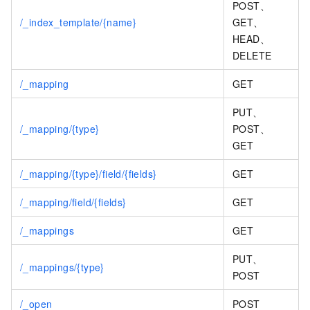
POST、
/_index_template/{name}
GET、
HEAD、
DELETE
/_mapping
GET
PUT、
/_mapping/{type}
POST、
GET
/_mapping/{type}/field/{fields}
GET
/_mapping/field/{fields}
GET
/_mappings
GET
PUT、
/_mappings/{type}
POST
/_open
POST