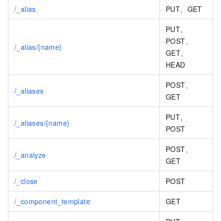
/_alias
PUT、GET
PUT、
POST、
/_alias/{name}
GET、
HEAD
POST、
/_aliases
GET
PUT、
/_aliases/{name}
POST
POST、
/_analyze
GET
/_close
POST
/_component_template
GET