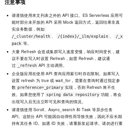
注意事项
请谨慎使用本文列表之外的
API
接口。ES Serverless
应用可
能对部分未开放的
API
采用
Mock
返回方式，返回结果非真
实业务数据，例如
、
、
/_cluster/health
/{index}/_ilm/explain
/_x
等。
pack
大量
Refresh
会造成集群写入速度变慢，响应时间变长，建
议不要在写入时设置
Refresh，如需
Refresh，建议通
过
API
主动调用。
_refresh
企业版应用在使用
API
查询应用索引时存在限制。如果写入
设置
refresh
为
true
或
wait_for，需要在查询时通过指定参
数
实现，否则
Refresh
将不生
preference=_primary
效。如果您使用了
功能，将会
spring data repository
出现写入后无法立即可见和查询的情况。
请谨慎使用 Scroll、Async_search 和 Task 等异步任务
API。这部分 API 可能因自动弹性而导致失效，因此不应长期
持有其任务 ID。如遇 ID 失效，请重新发起请求。请勿进行重