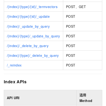
/{index}/{type}/{id}/_termvectors
POST、GET
/{index}/{type}/{id}/_update
POST
/{index}/_update_by_query
POST
/{index}/{type}/_update_by_query
POST
/{index}/_delete_by_query
POST
/{index}/{type}/_delete_by_query
POST
/_reindex
POST
Index APIs
适用
API URI
Method