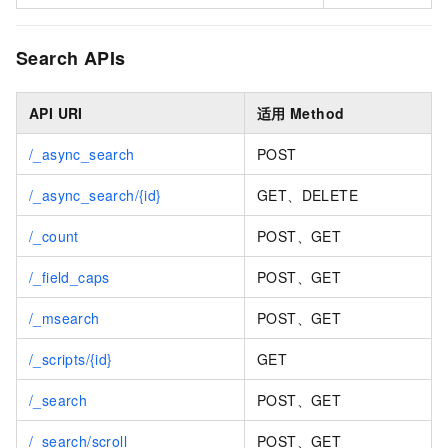
Search APIs
API URI
适用
Method
/_async_search
POST
/_async_search/{id}
GET、DELETE
/_count
POST、GET
/_field_caps
POST、GET
/_msearch
POST、GET
/_scripts/{id}
GET
/_search
POST、GET
/_search/scroll
POST、GET