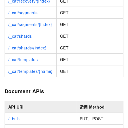
/_cat/recovery/{index}
GET
/_cat/segments
GET
/_cat/segments/{index}
GET
/_cat/shards
GET
/_cat/shards/{index}
GET
/_cat/templates
GET
/_cat/templates/{name}
GET
Document APIs
API URI
适用
Method
/_bulk
PUT、POST