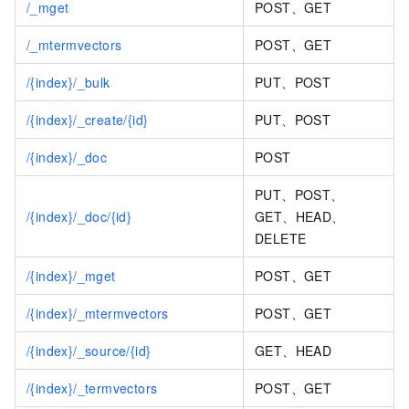
/_mget
POST、GET
/_mtermvectors
POST、GET
/{index}/_bulk
PUT、POST
/{index}/_create/{id}
PUT、POST
/{index}/_doc
POST
PUT、POST、
/{index}/_doc/{id}
GET、HEAD、
DELETE
/{index}/_mget
POST、GET
/{index}/_mtermvectors
POST、GET
/{index}/_source/{id}
GET、HEAD
/{index}/_termvectors
POST、GET