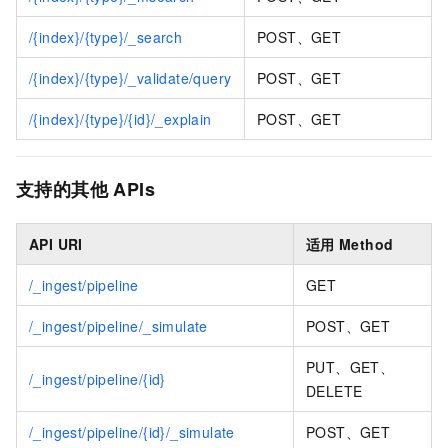
/{index}/{type}/_search
POST、GET
/{index}/{type}/_validate/query
POST、GET
/{index}/{type}/{id}/_explain
POST、GET
支持的
其他
APIs
API URI
适用
Method
/_ingest/pipeline
GET
/_ingest/pipeline/_simulate
POST、GET
PUT、GET、
/_ingest/pipeline/{id}
DELETE
/_ingest/pipeline/{id}/_simulate
POST、GET