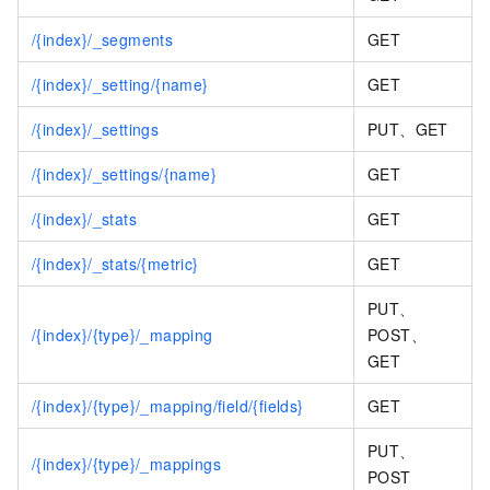
/{index}/_segments
GET
/{index}/_setting/{name}
GET
/{index}/_settings
PUT、GET
/{index}/_settings/{name}
GET
/{index}/_stats
GET
/{index}/_stats/{metric}
GET
PUT、
/{index}/{type}/_mapping
POST、
GET
/{index}/{type}/_mapping/field/{fields}
GET
PUT、
/{index}/{type}/_mappings
POST