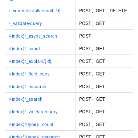
/_search/scroll/{scroll_id}
POST、GET、DELETE
/_validate/query
POST、GET
/{index}/_async_search
POST
/{index}/_count
POST、GET
/{index}/_explain/{id}
POST、GET
/{index}/_field_caps
POST、GET
/{index}/_msearch
POST、GET
/{index}/_search
POST、GET
/{index}/_validate/query
POST、GET
/{index}/{type}/_count
POST、GET
/{index}/{type}/_msearch
POST、GET