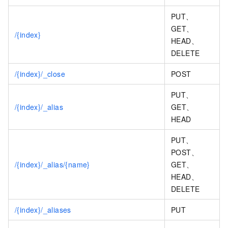
PUT、
GET、
/{index}
HEAD、
DELETE
/{index}/_close
POST
PUT、
/{index}/_alias
GET、
HEAD
PUT、
POST、
/{index}/_alias/{name}
GET、
HEAD、
DELETE
/{index}/_aliases
PUT