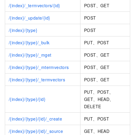
/{index}/_termvectors/{id}
POST、GET
/{index}/_update/{id}
POST
/{index}/{type}
POST
/{index}/{type}/_bulk
PUT、POST
/{index}/{type}/_mget
POST、GET
/{index}/{type}/_mtermvectors
POST、GET
/{index}/{type}/_termvectors
POST、GET
PUT、POST、
/{index}/{type}/{id}
GET、HEAD、
DELETE
/{index}/{type}/{id}/_create
PUT、POST
/{index}/{type}/{id}/_source
GET、HEAD