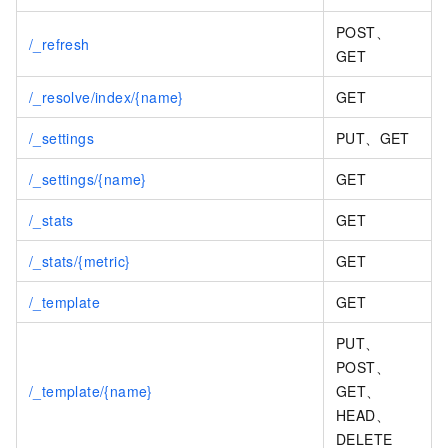
POST、
/_refresh
GET
/_resolve/index/{name}
GET
/_settings
PUT、GET
/_settings/{name}
GET
/_stats
GET
/_stats/{metric}
GET
/_template
GET
PUT、
POST、
/_template/{name}
GET、
HEAD、
DELETE