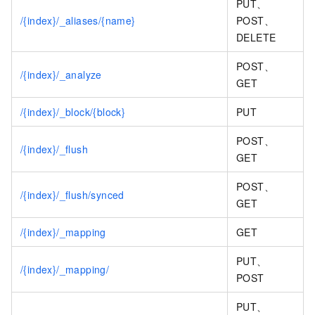
PUT、
/{index}/_aliases/{name}
POST、
DELETE
POST、
/{index}/_analyze
GET
/{index}/_block/{block}
PUT
POST、
/{index}/_flush
GET
POST、
/{index}/_flush/synced
GET
/{index}/_mapping
GET
PUT、
/{index}/_mapping/
POST
PUT、