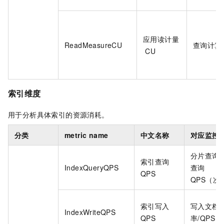
应用读计量
ReadMeasureCU
查询计算
CU
索引维度
用于分析具体索引的资源消耗。
分类
metric name
中文名称
对应监控
分片查询速
索引查询
IndexQueryQPS
查询
QPS
QPS（次/
索引写入
写入文档
IndexWriteQPS
QPS
率/QPS（