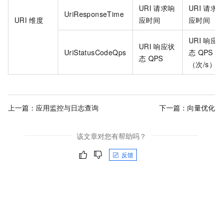
URI
请求响
URI
请求
UriResponseTime
URI
维度
应时间
应时间
URI
响应
URI
响应状
UriStatusCodeQps
态
QPS
态
QPS
（次/s）
上一篇：
应用监控与日志查询
下一篇：
向量优化
该文章对您有帮助吗？
反馈