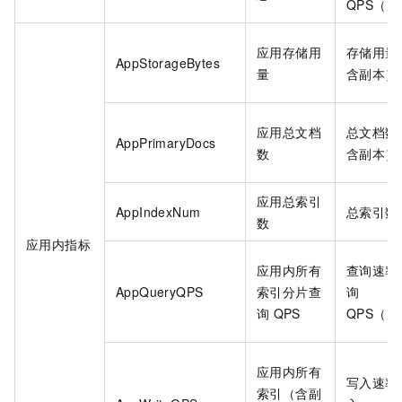
QPS（次
应用存储用
存储用量
AppStorageBytes
量
含副本）
应用总文档
总文档数
AppPrimaryDocs
数
含副本）
应用总索引
AppIndexNum
总索引数
数
应用内指标
应用内所有
查询速率
AppQueryQPS
索引分片查
询
询
QPS
QPS（次
应用内所有
写入速率
索引（含副