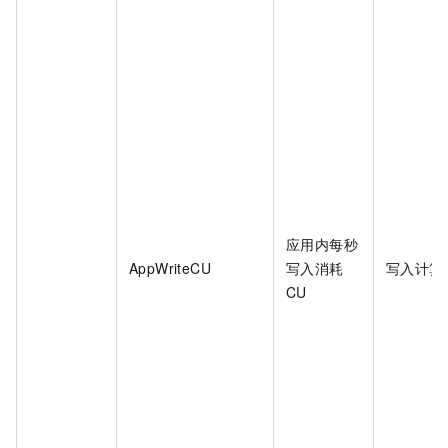
应用内每秒
AppWriteCU
写入消耗
写入计算
CU