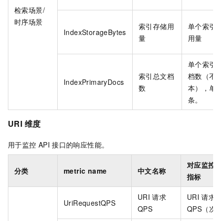
检索场景/
时序场景
索引存储用
单个索引
IndexStorageBytes
量
用量
单个索引
索引总文档
档数（不
IndexPrimaryDocs
数
本），单
条。
URI
维度
用于监控
API
接口的响应性能。
对应监控
分类
metric name
中文名称
指标
URI
请求
URI
请求
UriRequestQPS
QPS
QPS（次/