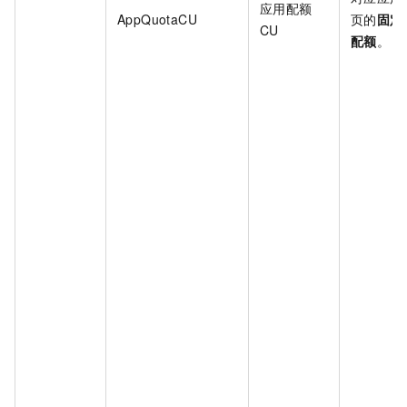
应用配额
AppQuotaCU
页的
固定
CU
配额
。