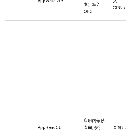
AppWriteQPS
入
本）写入
QPS（次
QPS
应用内每秒
AppReadCU
查询消耗
查询计算