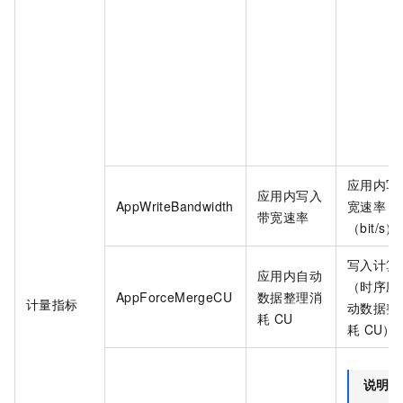
应用内写
应用内写入
AppWriteBandwidth
宽速率
带宽速率
（bit/s）
写入计算
应用内自动
（时序应
AppForceMergeCU
数据整理消
计量指标
动数据整
耗
CU
耗
CU）
说明