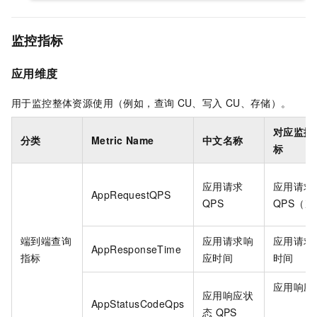
监控指标
应用维度
用于监控整体资源使用（例如，查询
CU、写入
CU、存储）。
对应监控
分类
Metric Name
中文名称
标
应用请求
应用请求
AppRequestQPS
QPS
QPS（次
端到端查询
应用请求响
应用请求
AppResponseTime
指标
应时间
时间
应用响应
应用响应状
AppStatusCodeQps
态
QPS