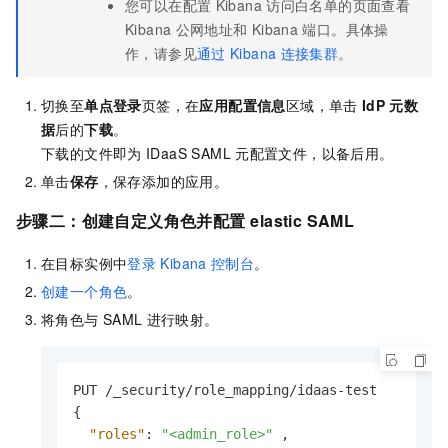
您可以在配置
Kibana
访问白名单的页面查看
Kibana
公网地址和
Kibana
端口。具体操
作，请参见
通过
Kibana
连接集群
。
切换至
单点登录
页签，在
应用配置信息
区域，单击
IdP
元数
据
后的
下载
。
下载的文件即为
IDaaS SAML
元配置文件，以备后用。
单击
保存
，保存添加的应用。
步骤二：创建自定义角色并配置
elastic SAML
在目标实例中
登录
Kibana
控制台
。
创建一个角色
。
将角色与
SAML
进行映射。
{
"roles"
:
"<admin_role>"
,