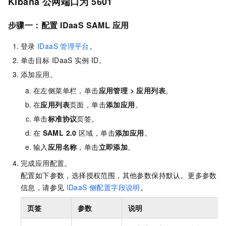
Kibana
公网端口为
5601
步骤一：配置
IDaaS SAML
应用
登录
IDaaS
管理平台
。
单击目标
IDaaS
实例
ID。
添加应用。
在左侧菜单栏，单击
应用管理
>
应用列表
。
在
应用列表
页面，单击
添加应用
。
单击
标准协议
页签。
在
SAML 2.0
区域，单击
添加应用
。
输入
应用名称
，单击
立即添加
。
完成应用配置。
配置如下参数，选择授权范围，其他参数保持默认。更多参数
信息，请参见
IDaaS 侧配置字段说明
。
页签
参数
说明