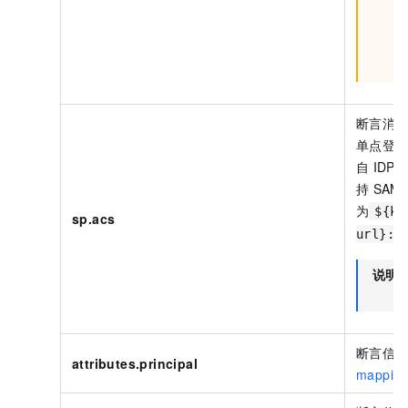
断言消
单点登
自
IDP
持
SAML
为
${ki
sp.acs
url}:5
说明
断言信
attributes.principal
mappin