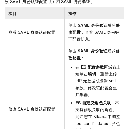
改
SAML
身份认证配置或关闭
SAML
身份验证。
项目
操作
单击
SAML
身份验证
后的
修
查看
SAML
身份认证配置
改配置
，查看
SAML
身份验
证配置信息。
单击
SAML
身份验证
后的
修
改配置
：
在
ES
配置参数
区域右上
角单击
编辑
，重新上传
IdP
元数据或编辑
yml
参数。修改该配置会重
启集群。
ES
自定义角色关联
：不
修改
SAML
身份认证配置
支持修改关联的角色。
允许您在
Kibana
中调整
es_saml1_default
角色