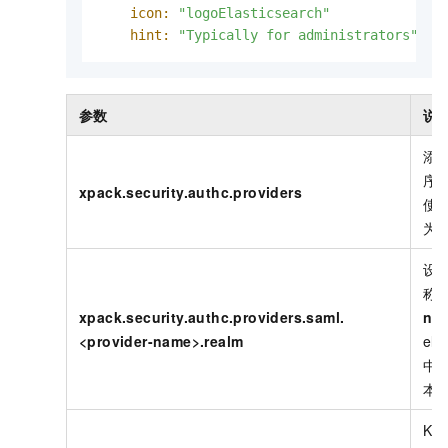
icon:
"logoElasticsearch"
hint:
"Typically for administrators"
参数
说
添
序
xpack.security.authc.providers
使
为
设
称
xpack.security.authc.providers.saml.
na
<provider-name>.realm
ela
中
本
Kib