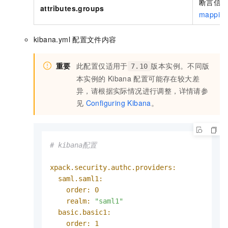
断言信
attributes.groups
mappin
kibana.yml
配置文件内容
重要
此配置仅适用于
版本实例。不同版
7.10
本实例的
Kibana
配置可能存在较大差
异，请根据实际情况进行调整，详情请参
见
Configuring Kibana
。
# kibana配置
xpack.security.authc.providers:
saml.saml1:
order:
0
realm:
"saml1"
basic.basic1:
order:
1