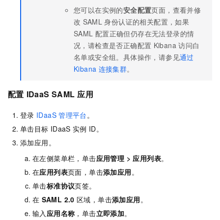
您可以在实例的
安全配置
页面，查看并修
改
SAML
身份认证的相关配置，如果
SAML
配置正确但仍存在无法登录的情
况，请检查是否正确配置
Kibana
访问白
名单或安全组。具体操作，请参见
通过
Kibana
连接集群
。
配置
IDaaS SAML
应用
登录
IDaaS
管理平台
。
单击目标
IDaaS
实例
ID。
添加应用。
在左侧菜单栏，单击
应用管理
>
应用列表
。
在
应用列表
页面，单击
添加应用
。
单击
标准协议
页签。
在
SAML 2.0
区域，单击
添加应用
。
输入
应用名称
，单击
立即添加
。