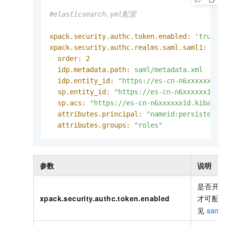
#elasticsearch.yml配置
xpack.security.authc.token.enabled:
'true'
xpack.security.authc.realms.saml.saml1:
order:
2
idp.metadata.path:
saml/metadata.xml
idp.entity_id:
"https://es-cn-n6xxxxxx1d.
sp.entity_id:
"https://es-cn-n6xxxxxx1d.k
sp.acs:
"https://es-cn-n6xxxxxx1d.kibana.
attributes.principal:
"nameid:persistent"
attributes.groups:
"roles"
参数
说明
是否开
xpack.security.authc.token.enabled
才可配
见
saml-