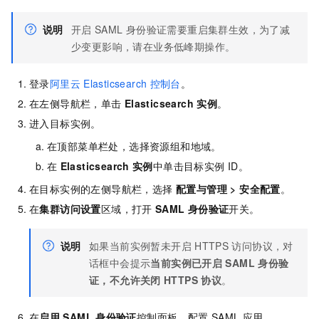
说明
开启
SAML
身份验证需要重启集群生效，为了减
少变更影响，请在业务低峰期操作。
登录
阿里云
Elasticsearch
控制台
。
在左侧导航栏，单击
Elasticsearch
实例
。
进入目标实例。
在顶部菜单栏处，选择资源组和地域。
在
Elasticsearch
实例
中单击目标实例
ID。
在目标实例的左侧导航栏，选择
配置与管理
>
安全配置
。
在
集群访问设置
区域，打开
SAML
身份验证
开关。
说明
如果当前实例暂未开启
HTTPS
访问协议，对
话框中会提示
当前实例已开启
SAML
身份验
证，不允许关闭
HTTPS
协议
。
在
启用
SAML
身份验证
控制面板，配置
SAML
应用。