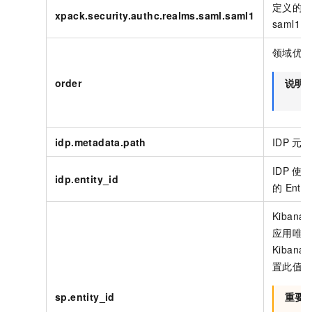
定义的
xpack.security.authc.realms.saml.saml1
saml
领域优
order
说明
idp.metadata.path
IDP
元
IDP
使
idp.entity_id
的
Entit
Kibana
应用唯
Kibana
置此值
sp.entity_id
重要