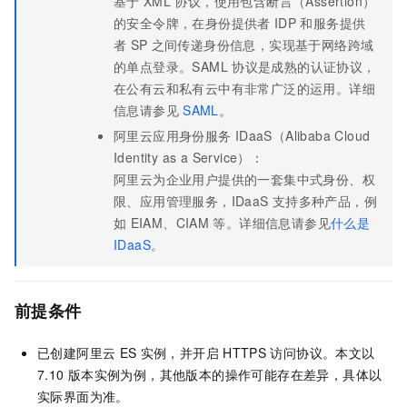
基于
XML
协议，使用包含断言（Assertion）
的安全令牌，在身份提供者
IDP
和服务提供
者
SP
之间传递身份信息，实现基于网络跨域
的单点登录。SAML
协议是成熟的认证协议，
在公有云和私有云中有非常广泛的运用。
详细
信息请参见
SAML
。
阿里云应用身份服务
IDaaS（Alibaba Cloud
Identity as a Service）：
阿里云为企业用户提供的一套集中式身份、权
限、应用管理服务，IDaaS
支持多种产品，例
如
EIAM、CIAM
等。
详细信息请参见
什么是
IDaaS
。
前提条件
已创建阿里云
ES
实例，并开启
HTTPS
访问协议。本文以
7.10
版本实例为例，其他版本的操作可能存在差异，具体以
实际界面为准。