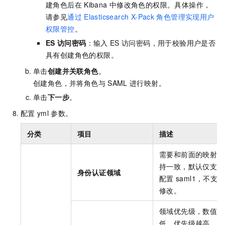
建角色后在
Kibana
中修改角色的权限。具体操作，
请参见
通过
Elasticsearch X-Pack
角色管理实现用户
权限管控
。
ES
访问密码
：输入
ES
访问密码，用于校验用户是否
具有创建角色的权限。
单击
创建并关联角色
。
创建角色，并将角色与
SAML
进行映射。
单击
下一步
。
配置
yml
参数。
分类
项目
描述
需要和前面的映射保
持一致，默认仅支持
身份认证领域
配置
saml1，不支持
修改。
领域优先级，数值越
低，优先级越高。默