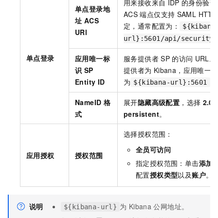
用来接收来自
IDP
的身份验证
单点登录地
ACS
端点仅支持
SAML HTTP
址 ACS
定，通常配置为：
${kibana
URl
url}:5601/api/security/
单点登录
应用唯一标
服务提供者
SP
的访问
URL
识 SP
提供者为
Kibana，应用唯
Entity ID
为
。
${kibana-url}:5601
NameID 格
展开
隐藏高级配置
，选择
2.0
式
persistent
。
选择授权范围：
全员可访问
应用授权
授权范围
指定授权范围：单击
添加
配置
授权类型
以及
账户
。
说明
为
Kibana
公网地址。
${kibana-url}