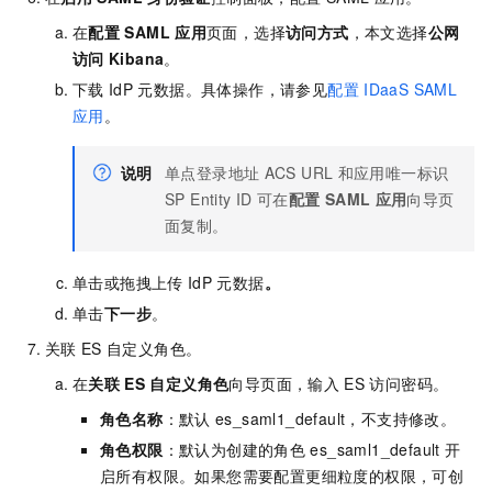
在
配置
SAML
应用
页面，选择
访问方式
，本文选择
公网
访问
Kibana
。
下载
IdP
元数据。具体操作，请参见
配置
IDaaS SAML
应用
。
说明
单点登录地址
ACS URL
和应用唯一标识
SP Entity ID
可在
配置
SAML
应用
向导页
面复制。
单击或拖拽上传
IdP
元数据
。
单击
下一步
。
关联
ES
自定义角色。
在
关联
ES
自定义角色
向导页面，输入
ES
访问密码。
角色名称
：默认
es_saml1_default，不支持修改。
角色权限
：默认为创建的角色
es_saml1_default
开
启所有权限。如果您需要配置更细粒度的权限，可创