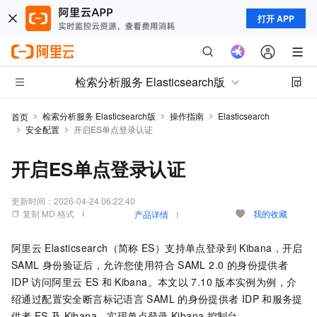
打开 APP
检索分析服务 Elasticsearch版
检索分析服务 Elasticsearch版
操作指南
Elasticsearch
首页
安全配置
开启ES单点登录认证
开启ES单点登录认证
更新时间：
2026-04-24 06:22:40
复制 MD 格式
我的收藏
产品详情
阿里云
Elasticsearch（简称
ES）支持单点登录到
Kibana，开启
SAML
身份验证后，允许您使用符合
SAML 2.0 的身份提供者
IDP
访问阿里云
ES
和
Kibana。本文以
7.10
版本实例为例，介
绍通过配置安全断言标记语言
SAML
的身份提供者
IDP
和服务提
供者
ES
及
Kibana，实现单点登录
Kibana
控制台。