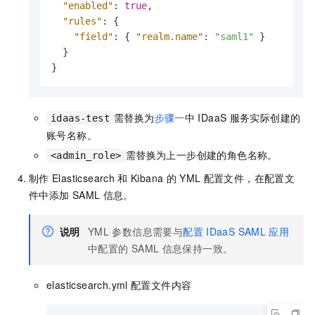
"enabled"
:
true
,
"rules"
:
{
"field"
:
{
"realm.name"
:
"saml1"
}
}
}
需替换为
步骤一
中
IDaaS
服务实际创建的
idaas-test
账号名称。
需替换为上一步创建的角色名称。
<admin_role>
制作
Elasticsearch
和
Kibana
的
YML
配置文件，在配置文
件中添加
SAML
信息。
说明
YML
参数信息需要与
配置
IDaaS SAML
应用
中配置的
SAML
信息保持一致。
elasticsearch.yml
配置文件内容