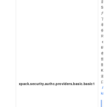
后
SA
户
了
录
份
环
ela
码
色
指
部
Kib
添
口
xpack.security.authc.providers.basic.basic1
Aut
kib