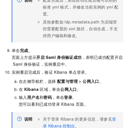
说明
配置完成后，系统自动生成后端可识别的
标准
yml
格式，并修改当前实例的
yml
配
置。
其他参数如
idp.metadata.path
为后端管
控需要配置的
xml
路径，自动生成，不支
持用户编辑和修改。
单击
完成
。
页面上方提示
开启
Saml
身份验证成功
，表明已成功配置开启
Saml
身份验证，实例重启中。
实例重启完成后，验证
Kibana
单点登录。
在左侧导航栏，选择
配置与管理
>
公网入口
。
在
Kibana
区域，单击
公网入口
。
输入
用户名
和
密码
，单击
登录
。
您可以看到已成功登录
Kibana
页面。
说明
关于登录
Kibana
的更多信息，请参见
登
录
Kibana
控制台
。