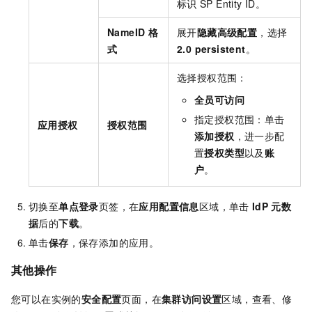
标识
SP Entity ID。
NameID 格
展开
隐藏高级配置
，选择
式
2.0 persistent
。
选择授权范围：
全员可访问
指定授权范围：单击
应用授权
授权范围
添加授权
，进一步配
置
授权类型
以及
账
户
。
切换至
单点登录
页签，在
应用配置信息
区域，单击
IdP
元数
据
后的
下载
。
单击
保存
，保存添加的应用。
其他操作
您可以在实例的
安全配置
页面，在
集群访问设置
区域，查看、修