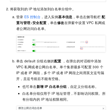
将获取到的
IP
地址添加到白名单分组中。
登录
ES
控制台
，进入实例
基本信息
，单击左侧导航栏
配
置与管理
>
安全配置
，单击
修改
在弹窗中设置
VPC
私网或
者公网访问白名单。
单击
default
分组右侧的
配置
，在弹出的对话框中添加
VPC
私网或者公网白名单。单个集群最多可配置
300
个
IP
或者
IP
网段，多个
IP
或者
IP
网段之间用英文逗号隔
开，且逗号前后不能有空格。
也可单击
新增
IP
白名单分组
，自定义分组名称。
白名单分组仅用于
IP
地址管理，不影响访问权限。所
有分组内的
IP
地址权限相同。