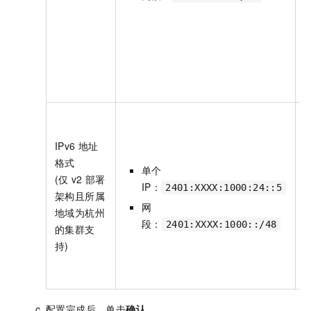
IPv6
地址
格式
单个
(仅
v2
部署
IP：
2401:XXXX:1000:24::5
架构且所属
网
地域为杭州
段：
2401:XXXX:1000::/48
的集群支
持)
配置完成后，单击
确认
。