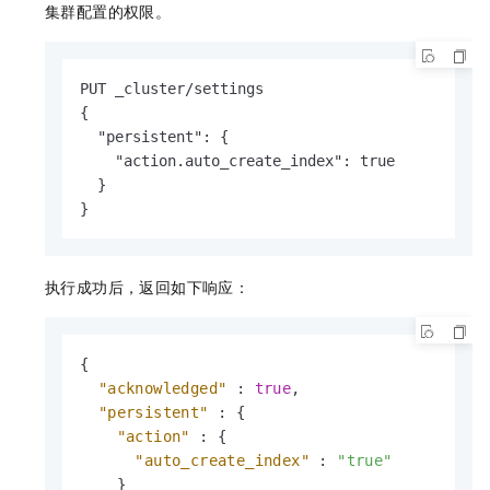
集群配置的权限。
PUT _cluster/settings

{

  "persistent": {

    "action.auto_create_index": true

  }

}
执行成功后，返回如下响应：
{
"acknowledged"
:
true
,
"persistent"
:
{
"action"
:
{
"auto_create_index"
:
"true"
}