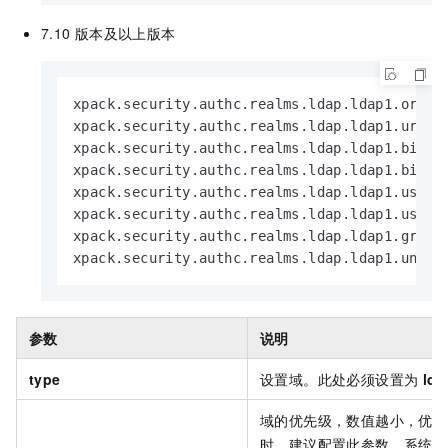
7.10
版本及以上版本
xpack.security.authc.realms.ldap.ldap1.order:
xpack.security.authc.realms.ldap.ldap1.url: 
xpack.security.authc.realms.ldap.ldap1.bind_d
xpack.security.authc.realms.ldap.ldap1.bind_p
xpack.security.authc.realms.ldap.ldap1.user_s
xpack.security.authc.realms.ldap.ldap1.user_s
xpack.security.authc.realms.ldap.ldap1.group_
xpack.security.authc.realms.ldap.ldap1.unmap
参数
说明
type
设置域。此处必须设置为
lda
域的优先级，数值越小，优先
时，建议配置此参数，系统会