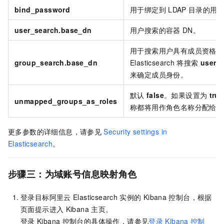
bind_password
用于绑定到
LDAP
目录的用
user_search.base_dn
用户搜索的容器
DN。
用于搜索用户具有成员资格的
group_search.base_dn
Elasticsearch
将搜索
user_g
来确定成员身份。
默认
false
。如果设置为
true
unmapped_groups_as_roles
称都将用作角色名称分配给用
更多参数的详细信息，请参见
Security settings in
Elasticsearch
。
步骤三：为域账号信息映射角色
登录目标阿里云
Elasticsearch
实例的
Kibana
控制台，根据
页面提示进入
Kibana
主页。
登录
Kibana
控制台的具体操作，请参见
登录
Kibana
控制