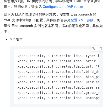
将使用找到的
DN
和提供的密码，尝试绑定到
LDAP
目录来验证
用户。详细信息，请参见
Configure an LDAP realm
。
以下为
LDAP
管理
DN
的映射方式，需要在
Elasticsearch
的
YML
文件中添加如下配置，具体操作请参见
配置
YML
参数
。阿
里云
Elasticsearch
实例的版本不同，添加的配置也不同，具体如
下：
6.7
版本
xpack.security.authc.realms.ldap1.type: ldap

xpack.security.authc.realms.ldap1.order: 2

xpack.security.authc.realms.ldap1.url: "ldap
xpack.security.authc.realms.ldap1.bind_dn: "a
xpack.security.authc.realms.ldap1.bind_passwo
xpack.security.authc.realms.ldap1.user_search
xpack.security.authc.realms.ldap1.user_search
xpack.security.authc.realms.ldap1.group_searc
xpack.security.authc.realms.ldap1.unmapped_g