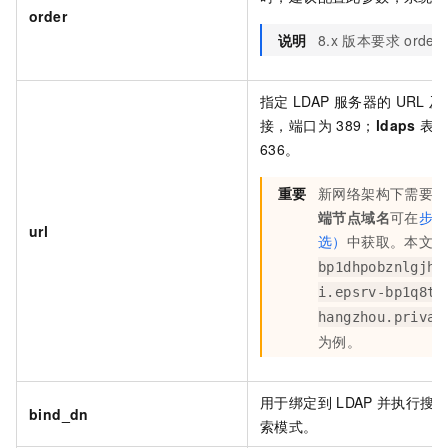
order
说明
8.x
版本要求
order
指定
LDAP
服务器的
URL
及
接，端口为
389；
ldaps
表
636。
重要
新网络架构下需要配
端节点域名
可在
步骤
url
选）
中获取。本文以
bp1dhpobznlgjhj
i.epsrv-bp1q8tc
hangzhou.privat
为例。
用于绑定到
LDAP
并执行搜
bind_dn
索模式。