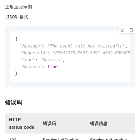
正常返回示例
格式
JSON
{

"Message"
: 
"The event rule not existed!\n"
,

"RequestId"
: 
"FF942675-F937-549C-A942-EB94FFE28D
"Code"
: 
"Success"
,

"Success"
: 
true
}
错误码
HTTP
错误码
错误信息
status code
403
ServiceNotEnable
Service not enable