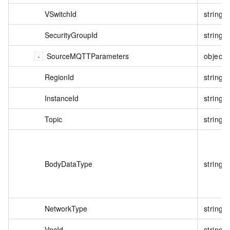
VSwitchId
string
SecurityGroupId
string
SourceMQTTParameters
object
RegionId
string
InstanceId
string
Topic
string
BodyDataType
string
NetworkType
string
VpcId
string