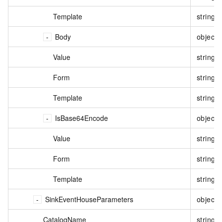
Template
string
Body
object
Value
string
Form
string
Template
string
IsBase64Encode
object
Value
string
Form
string
Template
string
SinkEventHouseParameters
object
CatalogName
string