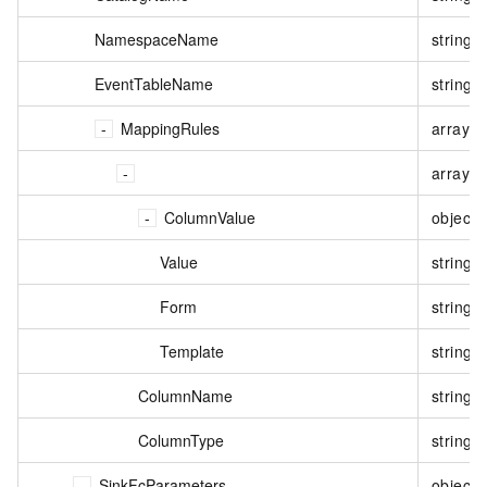
NamespaceName
string
EventTableName
string
MappingRules
array<o
array<o
ColumnValue
object
Value
string
Form
string
Template
string
ColumnName
string
ColumnType
string
SinkFcParameters
object