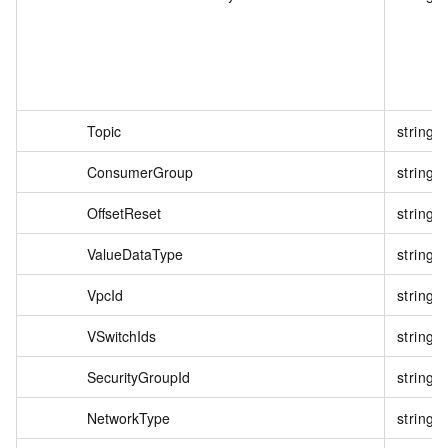
Topic
string
ConsumerGroup
string
OffsetReset
string
ValueDataType
string
VpcId
string
VSwitchIds
string
SecurityGroupId
string
NetworkType
string