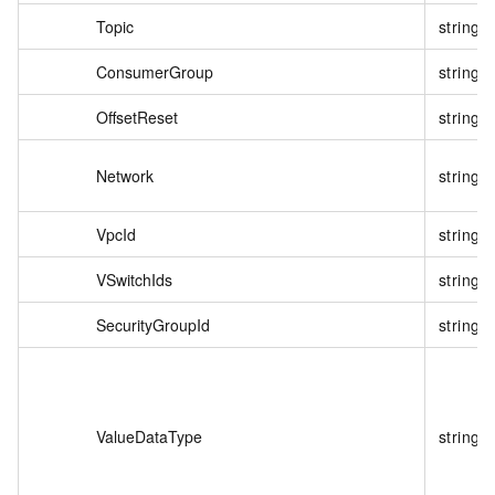
Topic
string
ConsumerGroup
string
OffsetReset
string
Network
string
VpcId
string
VSwitchIds
string
SecurityGroupId
string
ValueDataType
string