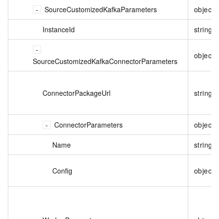
SourceCustomizedKafkaParameters
object
InstanceId
string
object
SourceCustomizedKafkaConnectorParameters
ConnectorPackageUrl
string
ConnectorParameters
object
Name
string
Config
object