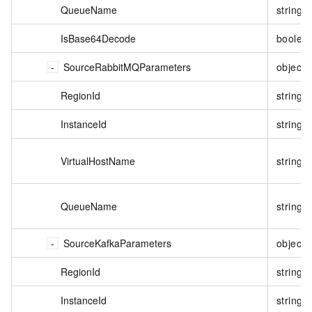
QueueName
string
IsBase64Decode
boolea
SourceRabbitMQParameters
object
RegionId
string
InstanceId
string
VirtualHostName
string
QueueName
string
SourceKafkaParameters
object
RegionId
string
InstanceId
string