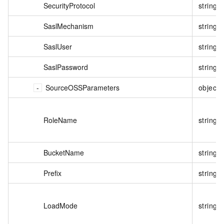
SecurityProtocol
string
SaslMechanism
string
SaslUser
string
SaslPassword
string
SourceOSSParameters
object
RoleName
string
BucketName
string
Prefix
string
LoadMode
string