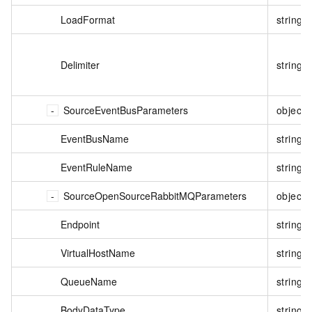
LoadFormat
string
Delimiter
string
SourceEventBusParameters
object
EventBusName
string
EventRuleName
string
SourceOpenSourceRabbitMQParameters
object
Endpoint
string
VirtualHostName
string
QueueName
string
BodyDataType
string