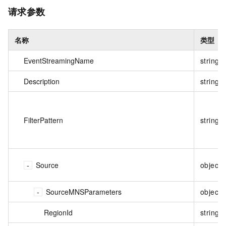
请求参数
名称
类型
EventStreamingName
string
Description
string
FilterPattern
string
Source
object
SourceMNSParameters
object
RegionId
string