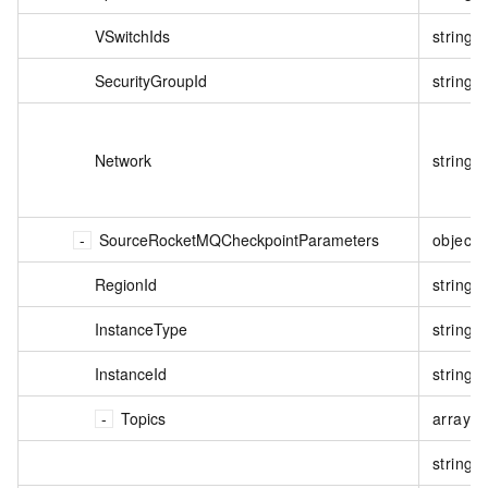
VSwitchIds
string
SecurityGroupId
string
Network
string
SourceRocketMQCheckpointParameters
object
RegionId
string
InstanceType
string
InstanceId
string
Topics
array
string