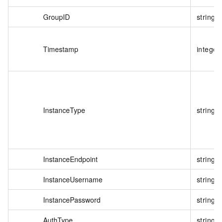
GroupID
string
Timestamp
integer
InstanceType
string
InstanceEndpoint
string
InstanceUsername
string
InstancePassword
string
AuthType
string