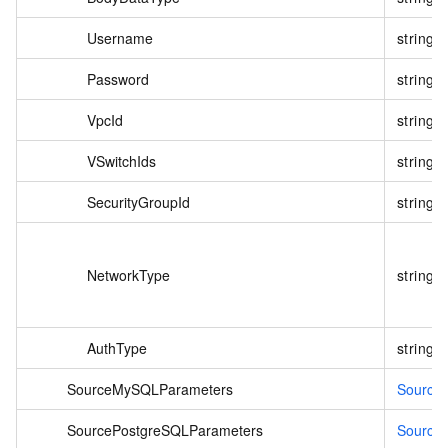
Username
string
Password
string
VpcId
string
VSwitchIds
string
SecurityGroupId
string
NetworkType
string
AuthType
string
SourceMySQLParameters
Source
SourcePostgreSQLParameters
Source