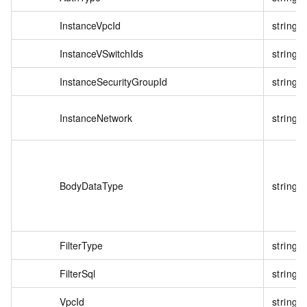
InstanceVpcId
string
InstanceVSwitchIds
string
InstanceSecurityGroupId
string
InstanceNetwork
string
BodyDataType
string
FilterType
string
FilterSql
string
VpcId
string