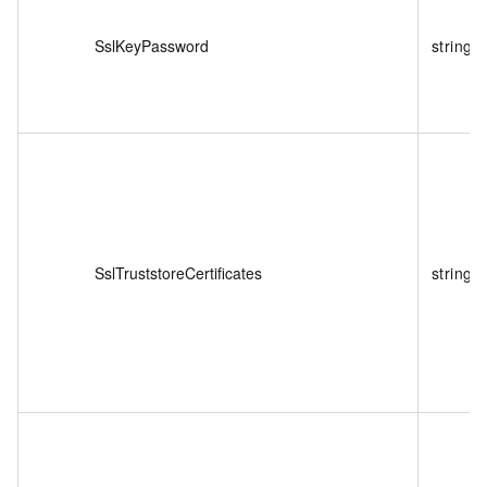
SslKeyPassword
string
SslTruststoreCertificates
string