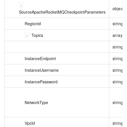
object
SourceApacheRocketMQCheckpointParameters
RegionId
string
Topics
array
string
InstanceEndpoint
string
InstanceUsername
string
InstancePassword
string
NetworkType
string
VpcId
string