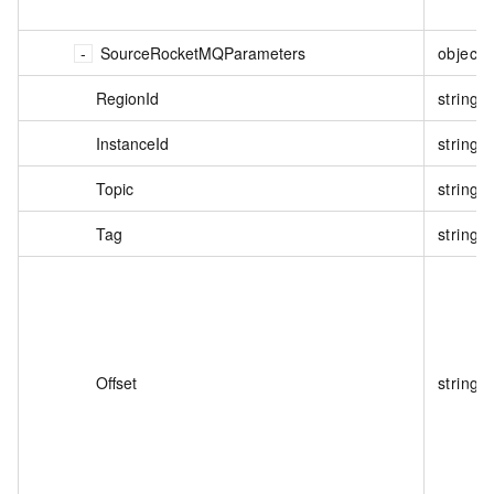
SourceRocketMQParameters
object
RegionId
string
InstanceId
string
Topic
string
Tag
string
Offset
string