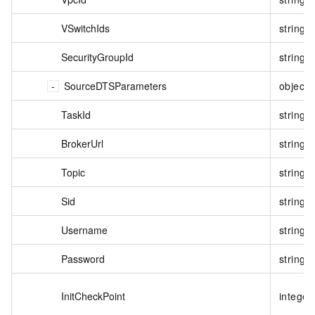
VSwitchIds
string
SecurityGroupId
string
SourceDTSParameters
object
TaskId
string
BrokerUrl
string
Topic
string
Sid
string
Username
string
Password
string
InitCheckPoint
integer