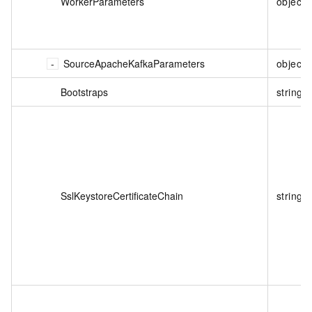
WorkerParameters
object
SourceApacheKafkaParameters
object
Bootstraps
string
SslKeystoreCertificateChain
string