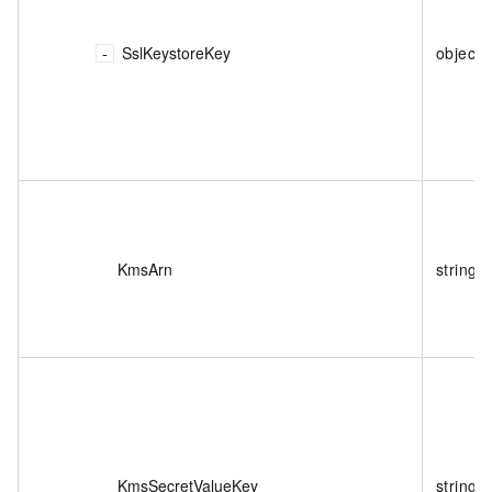
SslKeystoreKey
object
KmsArn
string
KmsSecretValueKey
string