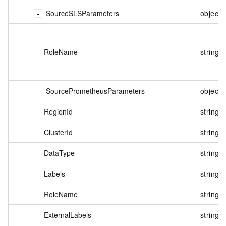
SourceSLSParameters
object
RoleName
string
SourcePrometheusParameters
object
RegionId
string
ClusterId
string
DataType
string
Labels
string
RoleName
string
ExternalLabels
string