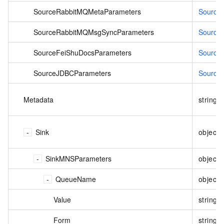
SourceRabbitMQMetaParameters
Source
SourceRabbitMQMsgSyncParameters
Source
SourceFeiShuDocsParameters
Source
SourceJDBCParameters
Source
Metadata
string
Sink
object
SinkMNSParameters
object
QueueName
object
Value
string
Form
string