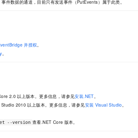
服务生态伙伴
DK：事件数据的通道，目前只有发送事件（PutEvents）属于此类。
视觉 Coding、空间感知、多模态思考等全面升级
1M上下文，专为长程任务能力而生
云工开物
企业应用
Night Plan 支持 Qwen 3.8-Max
AI 办公
NEW
Red Hat
30+ 款产品免费体验
夜间 5 折，Qwen/Meoo/TokenPlan 客户专享
AI智能应用
科研合作
ERP
堂（旗舰版）
SUSE
智能客服
AI 应用构建
大模型原生
CRM
2个月
自动承接线索
：
建站小程序
Qoder
大模型服务平台百炼-应用模版
OA 办公系统
HOT
NEW
ventBridge
并授权
。
面向真实软件
个人版上线、团队版降价；千问3.8-Max首发发尝鲜
丰富多元化的应用模版和解决方案
力提升
财税管理
模板建站
y
。
万有无界
大模型服务平台百炼-智能体
400电话
定制建站
的模型效果
灵活可视化地构建企业级 Agent
方案
广告营销
模板小程序
秒悟
人工智能平台 PAI
定制小程序
云端极速 AI 
新一代 AI 视频生成模型，深度适配广告营销等场景
AI Native 的算法工程平台，一站式完成建模、训练、推理服务部署
APP 开发
ore 2.0
以上版本。更多信息，请参见
安装.NET
。
l Studio 2010
以上版本。更多信息，请参见
安装
Visual Studio
。
建站系统
查看.NET Core
版本。
AI 应用
10分钟微调：让0.6B模型媲美235B模型
多模态数据信
et --version
依托云原生高可用架构,实现Dify私有化部署
用1%尺寸在特定领域达到大模型90%以上效果