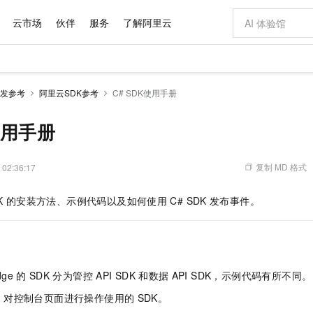
云市场
伙伴
服务
了解阿里云
AI 特惠
数据与 API
成为产品伙伴
企业增值服务
最佳实践
价格计算器
AI 场景体
基础软件
产品伙伴合
阿里云认证
市场活动
配置报价
大模型
发参考
阿里云SDK参考
C# SDK使用手册
自助选配和估算价格
新方式
域名与网站
睿译宝，AI翻译排版一步到位
智启 AI 普惠权益
产品生态集成认证中心
企业支持计划
云上春晚
千问官方 MaaS 平台，为开发者和 Agent 而生，新用户赠送 1 亿 + tokens 额度
云服务器 EC
Qwen Aud
AI Coding
阿里云Maa
2026 阿里云
为企业打
数据集
Windows
大模型认证
模型
NEW
NEW
交付可用成果
值低价云产品抢先购
提供智能易用的域名与建站服务
上传文档即自动完成翻译和格式还原
至高享 1亿+免费 tokens，加速 Al 应用落地
安全可靠、弹
智能编程，一键
使用手册
产品生态伙伴
专家技术服务
云上奥运之旅
弹性计算合作
阿里云中企出
手机三要素
宝塔 Linux
全部认证
价格优势
有专属领域专家
对象存储 OSS
GLM-5.2：长任务时代开源旗舰模型
阿里云 OPC 创新助力计划
云数据库 RD
即刻拥有 DeepS
AI 电商营销
产品生态伙伴工作台
企业增值服务台
云栖战略参考
云存储合作计
云栖大会
身份实名认证
CentOS
训练营
推动算力普惠，释放技术红利
的大模型服务
最高返9万
多领域专家智能体,一键组建 AI 虚拟交付团队
至高百万元 Token 补贴，加速一人公司成长
稳定、安全、高性价比、高性能的云存储服务
真正可用的 1M 上下文,一次完成代码全链路开发
轻松解锁专属 Dee
从图文生成到
复制 MD 格式
 02:36:17
云上的中国
数据库合作计
活动全景
短信
Docker
图片和
站式影视创作平台
人工智能平台 PAI
Hermes Agent，打造自进化智能体
Token Plan 模型订阅计划
Qoder
5 分钟轻松部署
AI 广告创作
企业成长
大模型
NEW
信息公告
K
的安装方法、示例代码以及如何使用
C# SDK
发布事件。
看见新力量
云网络合作计
OCR 文字识别
JAVA
级电脑
证享300元代金券
可视化编排打通从文字构思到成片全链路闭环
一站式AI开发、训练和推理服务
自主进化，持久记忆，越用越聪明
Qwen3.8-Max 首发尝鲜，限时加量 10 倍，夜间低至2折
面向真实软件
图文、视频一
Kimi-K3
HappyHors
NEW
魔搭 Mode
loud
服务实践
官网公告
Kimi 最新旗舰模型，长程编程与推理利器
让文字生成流
金融模力时刻
Salesforce O
版
发票查验
全能环境
Qoder CN
Claude Code + GStack 打造工程团队
千问办公，限时限量积分加倍
云原生数据库 P
低代码高效构
AI 建站
NEW
作计划
计划
创新中心
魔搭 ModelSc
健康状态
让AI从“聊天伙伴”进化为能干活的“数字员工”
覆盖公网/内网、递归/权威、移动APP等全场景解析服务
安装技能 GStack，拥有专属 AI 工程团队
你的AI工作搭子，覆盖日常办公高频场景
基于千问大模型等，支持代码智能生成、研发智能问答
0 代码专业建
客户案例
天气预报查询
操作系统
Deepseek-v4-pro
HappyHors
态合作计划
dge
的
SDK
分为管控
API SDK
和数据
API SDK，示例代码有所不同。
态智能体模型
旗舰 MoE 大模型，百万上下文与顶尖推理能力
图生视频，流
Compute
同享
容器服务 Kubernetes 版 ACK
万小智 AI 建站低至 15元/月
云防火墙
AI 短剧/漫剧
快递物流查询
WordPress
成为服务伙
高校合作
式云数据仓库
点，立即开启云上创新
提供一站式管理容器应用的 K8s 服务
送.CN域名，送备案服务码
云原生的云上
AI助力短剧
DK：对控制台页面进行操作使用的
SDK。
GLM-5.2
Wan2.7-T
Ubuntu