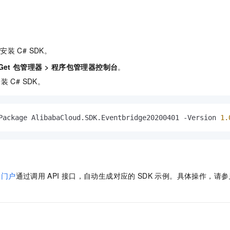
一个 AI 助手
即刻拥有 DeepSeek-R1 满血版
超强辅助，Bol
在企业官网、通讯软件中为客户提供 AI 客服
多种方案随心选，轻松解锁专属 DeepSeek
中安装
C# SDK。
Get
包管理器
>
程序包管理器控制台
。
安装
C# SDK。
Package AlibabaCloud.SDK.Eventbridge20200401 -Version 
1.
门户
通过调用
API
接口，自动生成对应的
SDK
示例。具体操作，请参