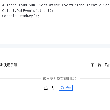
 AlibabaCloud.SDK.EventBridge.EventBridgeClient client
 Client.PutEvents(client);

 Console.ReadKey();

SDK使用手册
下一篇：
Ty
该文章对您有帮助吗？
反馈