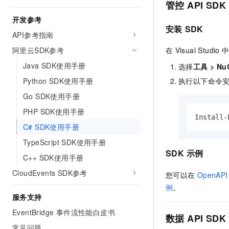
管控
API SDK
10 分钟在聊天系统中增加
专有云
开发参考
安装
SDK
API参考指南
阿里云SDK参考
在
Visual Studio
Java SDK使用手册
选择
工具
>
Nu
Python SDK使用手册
执行以下命令
Go SDK使用手册
PHP SDK使用手册
Install-
C# SDK使用手册
TypeScript SDK使用手册
SDK
示例
C++ SDK使用手册
CloudEvents SDK参考
您可以在
OpenAPI
例
。
服务支持
EventBridge 事件流性能白皮书
数据
API SDK
常见问题