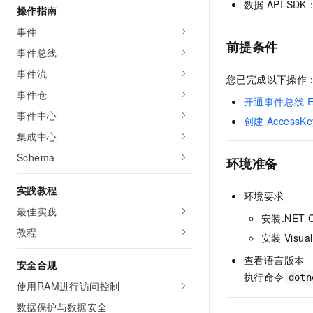
数据
API S
操作指南
AI 产品 免费试用
网络
安全
云开发大赛
Tableau 订阅
1亿+ 大模型 tokens 和 
事件
可观测
入门学习赛
中间件
前提条件
AI空中课堂在线直播课
事件总线
140+云产品 免费试用
大模型服务
上云与迁云
产品新客免费试用，最长1
数据库
事件流
您已完成以下操作
生态解决方案
千问AI平台-Token Plan
事件仓
企业出海
大模型ACA认证体验
大数据计算
开通事件总线
E
助力企业全员 AI 认知与能
事件中心
行业生态解决方案
创建
AccessKe
政企业务
媒体服务
千问AI平台-模型体验
集成中心
开发者生态解决方案
在线体验全尺寸、多种模态
Schema
企业服务与云通信
环境准备
AI 开发和 AI 应用解决
Happy 系列大模型
域名与网站
实践教程
环境要求
最佳实践
终端用户计算
安装.NET C
教程
安装
Visua
Serverless
大模型解决方案
查看语言版本
安全合规
开发工具
执行命令
快速部署 Dify，高效搭建 
dotn
使用RAM进行访问控制
迁移与运维管理
数据保护与数据安全