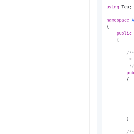
using
 Tea;

namespace
{

public
    {

/**
         
         *
pu
        {

          
          
          
          
        }

/**