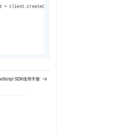
 = Client.CreateClient();

peScript SDK使用手册