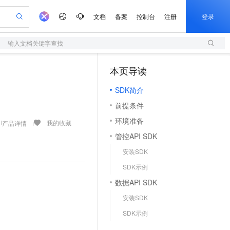
文档
备案
控制台
注册
登录
输入文档关键字查找
验
作计划
器
AI 活动
专业服务
服务伙伴合作计划
开发者社区
加入我们
服务平台百炼
阿里云 OPC 创新助力计划
本页导读
（1）
一站式生成采购清单，支持单品或批量购买
S
io：打造专属 AI 语音助手
S产品伙伴计划（繁花）
峰会
造的大模型服务与应用开发平台
轻量应用服务器
一句话生成原生可编辑精美 PPT 文稿
AI 生产力先锋
Al MaaS 服务伙伴赋能合作
域名
博文
Careers
至高可申请百万元
SDK简介
性可伸缩的云计算服务
开启高性价比 AI 编程新体验
Qwen-Audio-3.0-Realtime 端到端实时语音角色扮演
输入一句话想法, 轻松生成专业的 PPT
先锋实践拓展 AI 生产力的边界
快速构建应用程序和网站，即刻迈出上云第一步
Token 补贴，五大权
计划
海大会
伙伴信用分合作计划
商标
问答
社会招聘
前提条件
益加速 OPC 成功
S
eek-V4-Pro
数字证书管理服务（原SSL证书）
一键部署幻兽帕鲁游戏服务器
飞天发布时刻
HOT
划
备案
电子书
校园招聘
环境准备
pSeek-V4-Pro
视频创作，一键激活电商全链路生产力
全托管，含MySQL、PostgreSQL、SQL Server、MariaDB多引擎
实现全站HTTPS，呈现可信的WEB访问
一键购买专属联机服务器，轻松开启游戏
所见，即是所愿
我的收藏
产品详情
更多支持
划
公司注册
镜像站
管控API SDK
视频生成
语音识别与合成
专属 QwenPaw
短信服务
漫剧工坊：一站式动画创作平台
AI 实训营
HOT
合作伙伴培训与认证
安装SDK
划
上云迁移
的智能体编程平台
站生成，高效打造优质广告素材
从聊天伙伴进化为能主动干活的本地数字员工
快速生产连贯的高质量长漫剧
从基础到进阶，Agent 创客手把手教你
国内短信简单易用，安全可靠，秒级触达，全球覆盖200+国家和地区。
e-1.1-T2V
Qwen3-TTS-Flash
lScope
我要反馈
查询合作伙伴
SDK示例
畅细腻的高质量视频
离线语音合成大模型，多语言方言自适应，低延迟高稳定
n Alibaba Cloud ISV 合作
代维服务
olarDB
建企业门户网站
大数据开发治理平台 DataWorks
10 分钟搭建微信、支付宝小程序
数据API SDK
创新加速
ope
登录合作伙伴管理后台
我要建议
站，无忧落地极速上线
以可视化方式快速构建移动和 PC 门户网站
100%兼容MySQL、PostgreSQL，兼容Oracle，支持集中和分布式
高效部署网站，快速应用到小程序
Data Agent 驱动的一站式 Data+AI 开发治理平台
e-1.1-I2V
Cosyvoice-V3-Flash
安装SDK
安全
畅自然，细节丰富
高表现力语音合成大模型，语音克隆听感自然
我要投诉
上云场景组合购
伴
SDK示例
边界网络安全防护产品
漫剧创作，剧本、分镜、视频高效生成
覆盖90%+业务场景，专享组合折扣价
2V
VPN
Fun-ASR