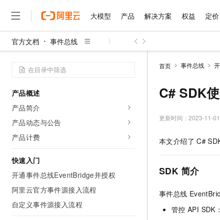
大模型
产品
解决方案
权益
定价
官方文档
事件总线
大模型
产品
解决方案
权益
定价
云市场
伙伴
服务
了解阿里云
精选产品
精选解决方案
普惠上云
产品定价
精选商城
成为销售伙伴
售前咨询
为什么选择阿里云
千问AI平台
事件总线
开
首页
了解云产品的定价详情
大模型服务平台百炼
千问办公，解锁你的工作
普惠上云 官方力荐
分销伙伴
在线服务
网站建设
什么是云计算
大
大模型服务与应用平台
企业级Agent产品，直接
云服务器38元/年起，超
C# SDK
产品概述
咨询伙伴
多端小程序
技术领先
云上成本管理
售后服务
千问大模型
Agency Agents：拥
官方推荐返现计划
大模型
产品简介
大模型
精选产品
精选解决方案
Salesforce 国际版订阅
稳定可靠
管理和优化成本
多元化、高性能、安全可靠
推荐新用户得奖励，单订单
更新时间：
2023-11-01
销售伙伴合作计划
产品动态与公告
自助服务
友盟天域
安全合规
人工智能与机器学习
AI
文本生成
无影云电脑
HappyHorse 打造一
云工开物
产品计费
本文介绍了
C# SD
无影生态合作计划
在线服务
观测云
分析师报告
随时随地安全接入的云上超
高校专属算力普惠，学生认
计算
互联网应用开发
Qwen3.8-Max
HOT
Salesforce On Alibaba C
工单服务
快速入门
智能体时代全能旗舰模型
Tuya 物联网平台阿里云
研究报告与白皮书
云解析DNS
快速拥有专属 OpenClaw
Consulting Partner 合
SDK
简介
大数据
容器
开通事件总线EventBridge并授权
免费试用
短信专区
蓝凌 OA
Qwen3.7-Plus
AI 大模型销售与服务生
阿里云官方事件源接入流程
现代化应用
存储
天池大赛
事件总线
EventBri
能看、能想、能动手的多模
云原生大数据计算服务 Max
解决方案免费试用 新老
电子合同
自定义事件源接入流程
面向分析的企业级SaaS模
最高领取价值200元试用
安全
管控
API S
网络与CDN
AI 算法大赛
Qwen3-VL-Plus
畅捷通