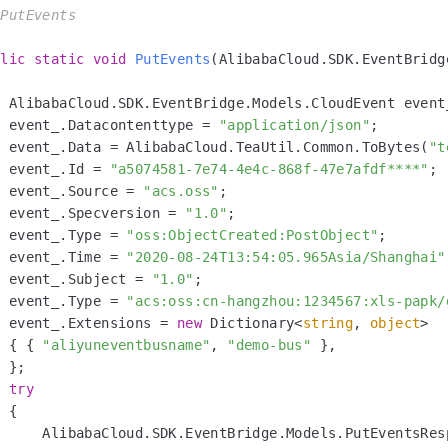
PutEvents

/
blic
static
void
PutEvents
(
AlibabaCloud.SDK.EventBridg
  AlibabaCloud.SDK.EventBridge.Models.CloudEvent event
  event_.Datacontenttype = 
"application/json"
;

  event_.Data = AlibabaCloud.TeaUtil.Common.ToBytes(
"t
  event_.Id = 
"a5074581-7e74-4e4c-868f-47e7afdf****"
;

  event_.Source = 
"acs.oss"
;

  event_.Specversion = 
"1.0"
;

  event_.Type = 
"oss:ObjectCreated:PostObject"
;

  event_.Time = 
"2020-08-24T13:54:05.965Asia/Shanghai"
  event_.Subject = 
"1.0"
;

  event_.Type = 
"acs:oss:cn-hangzhou:1234567:xls-papk/
  event_.Extensions = 
new
 Dictionary<
string
, 
object
>

  { { 
"aliyuneventbusname"
, 
"demo-bus"
 },

 };

try
 {

      AlibabaCloud.SDK.EventBridge.Models.PutEventsRes