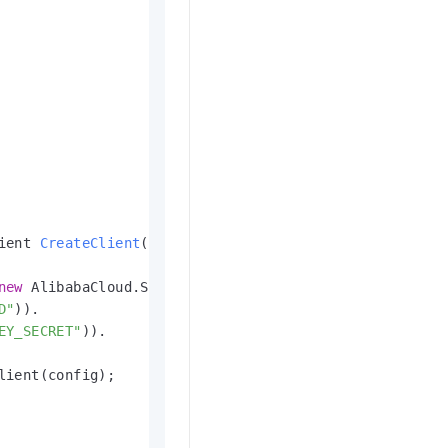
ient 
CreateClient
()
new
 AlibabaCloud.SDK.EventBridge.Models.Config();

D"
)).

EY_SECRET"
)).

ient(config);
