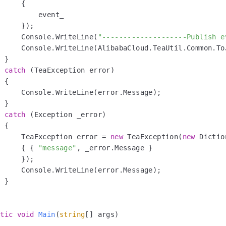
     {

         event_

     });

      Console.WriteLine(
"--------------------Publish e
     Console.WriteLine(AlibabaCloud.TeaUtil.Common.ToJ
 }

catch
 (TeaException error)

 {

     Console.WriteLine(error.Message);

 }

catch
 (Exception _error)

 {

      TeaException error = 
new
 TeaException(
new
 Dictio
      { { 
"message"
, _error.Message }

     });

     Console.WriteLine(error.Message);

 }

atic
void
Main
(
string
[] args
)