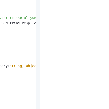
vent to the aliyun EventBus--------------------"
);

SONString(resp.ToMap()));

nary<
string
, 
object
>
