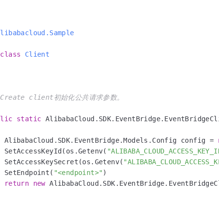
Alibabacloud.Sample
class
Client


* Create client初始化公共请求参数。

/
blic
static
 AlibabaCloud.SDK.EventBridge.
EventBridgeCl
  AlibabaCloud.SDK.EventBridge.Models.Config config = 
  SetAccessKeyId(os.Getenv(
"ALIBABA_CLOUD_ACCESS_KEY_I
  SetAccessKeySecret(os.Getenv(
"ALIBABA_CLOUD_ACCESS_K
  SetEndpoint(
"<endpoint>"
)

return
new
 AlibabaCloud.SDK.EventBridge.EventBridgeCl

