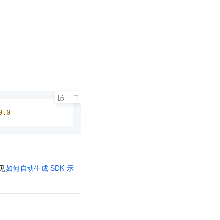
t.diy 一步搞定创意建站
构建大模型应用的安全防护体系
通过自然语言交互简化开发流程,全栈开发支持
通过阿里云安全产品对 AI 应用进行安全防护
0
.0
见
如何自动生成
SDK
示