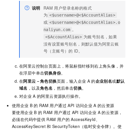
说明
RAM
用户登录名称的格式
为
<$username>@<$AccountAlias>
或
<$username>@<$AccountAlias>.o
。
naliyun.com
为账号别名，如果
<$AccountAlias>
没有设置账号别名，则默认值为阿里云账
号（主账号）的
ID。
在阿里云控制台页面上，将鼠标指针移到右上角头像，并
在浮层中单击
切换身份
。
在
阿里云－角色切换
页面，输入企业
A
的
企业别名
或
默认
域名
，以及
角色名
，然后单击
切换
。
对企业
A
的阿里云资源执行操作。
使用企业
B
的
RAM
用户通过
API
访问企业
A
的云资源
要使用企业
B
的
RAM
用户通过
API
访问企业
A
的云资源，
必须在代码中提供
RAM
用户的
AccessKeyId、
AccessKeySecret
和
SecurityToken（临时安全令牌）。使