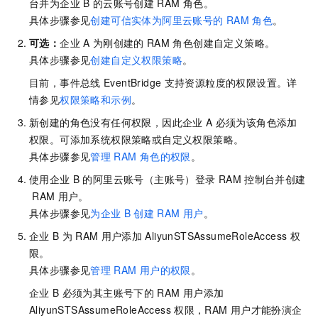
台并为企业
B
的云账号创建
RAM
角色。
具体步骤参见
创建可信实体为阿里云账号的
RAM
角色
。
可选：
企业
A
为刚创建的
RAM
角色创建自定义策略。
具体步骤参见
创建自定义权限策略
。
目前，
事件总线
EventBridge
支持资源粒度的权限设置。详
情参见
权限策略和示例
。
新创建的角色没有任何权限，因此企业
A
必须为该角色添加
权限。可添加系统权限策略或自定义权限策略。
具体步骤参见
管理
RAM
角色的权限
。
使用企业
B
的阿里云账号（主账号）登录
RAM
控制台并创建
RAM
用户。
具体步骤参见
为企业
B
创建
RAM
用户
。
企业
B
为
RAM
用户添加
AliyunSTSAssumeRoleAccess
权
限。
具体步骤参见
管理
RAM
用户的权限
。
企业
B
必须为其主账号下的
RAM
用户添加
AliyunSTSAssumeRoleAccess
权限，RAM
用户才能扮演企