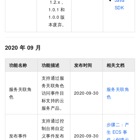
Java
1.2.x，
SDK
1.0.1
和
1.0.0
版
本废弃。
2020
年
09
月
功能名称
功能描述
发布时间
相关文档
支持通过服
务关联角色
服务关联角
服务关联角
访问事件目
2020-09-30
色
色
标支持的云
服务产品。
支持通过控
步骤二：产
制台将自定
生
ECS
事
发布事件
义事件发布
2020-09-30
件（创建云