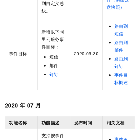
到自定义总
盘快照）
线。
路由到
新增以下阿
短信
里云服务事
路由到
件目标：
邮件
事件目标
2020-09-30
短信
路由到
邮件
钉钉
钉钉
事件目
标概述
2020
年
07
月
功能名称
功能描述
发布时间
相关文档
支持按事件
事件追