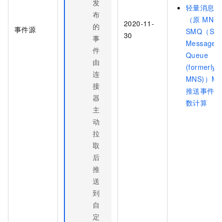
发
轻量消息队
布
（原 MNS
2020-11-
的
事件源
SMQ（Sim
30
事
Message
件
Queue
由
(formerly
连
MNS)）M
接
推送事件到
器
数计算
主
动
拉
取
后
推
送
到
自
定