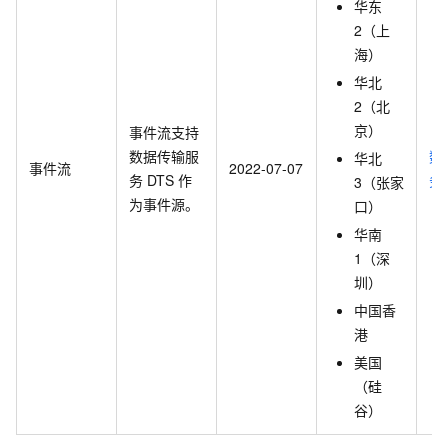
华东
2（上
海）
华北
2（北
京）
事件流支持
数据传输服
数
华北
事件流
2022-07-07
务
DTS
作
务
3（张家
为事件源。
口）
华南
1（深
圳）
中国香
港
美国
（硅
谷）