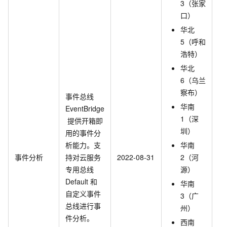
3（张家
口）
华北
5（呼和
浩特）
华北
6（乌兰
察布）
事件总线
华南
EventBridge
1（深
提供开箱即
圳）
用的事件分
析能力。支
华南
事件分析
持对云服务
2022-08-31
2（河
专用总线
源）
Default
和
华南
自定义事件
3（广
总线进行事
州）
件分析。
西南