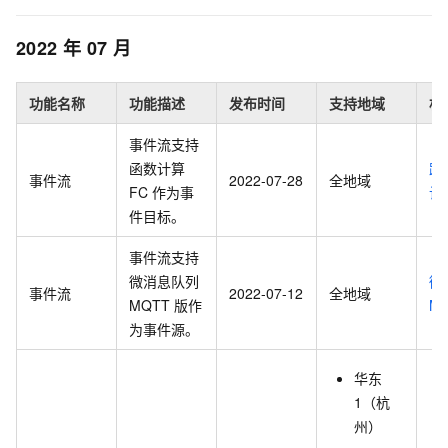
2022
年
07
月
功能名称
功能描述
发布时间
支持地域
相
事件流支持
函数计算
路
事件流
2022-07-28
全地域
FC
作为事
计
件目标。
事件流支持
微消息队列
微
事件流
2022-07-12
全地域
MQTT
版
作
M
为事件源。
华东
1（杭
州）