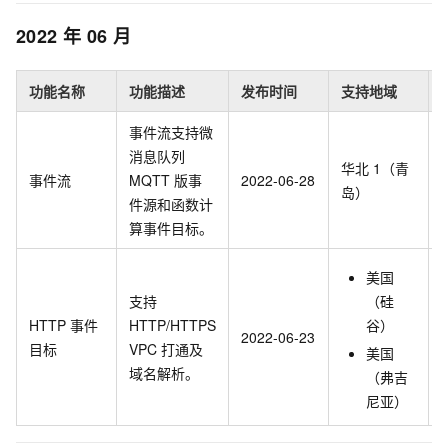
2022
年
06
月
功能名称
功能描述
发布时间
支持地域
事件流支持
微
消息队列
华北
1（青
事件流
MQTT
版
事
2022-06-28
岛）
件源和
函数计
算
事件目标。
美国
支持
（硅
HTTP
事件
HTTP/HTTPS
谷）
2022-06-23
目标
VPC
打通及
美国
域名解析。
（弗吉
尼亚）