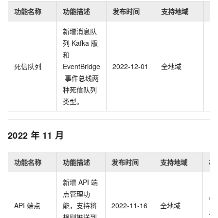
功能名称
功能描述
发布时间
支持地域
相
新增消息队
列
Kafka
版
和
死信队列
EventBridge
2022-12-01
全地域
无
事件总线两
种死信队列
类型。
2022
年
11
月
功能名称
功能描述
发布时间
支持地域
相
新增
API
端
点管理功
管
API
端点
能，支持将
2022-11-16
全地域
点
规则推送到