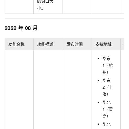
的窗口大
小。
2022
年
08
月
功能名称
功能描述
发布时间
支持地域
相
华东
1（杭
州）
华东
2（上
海）
华北
1（青
岛）
华北