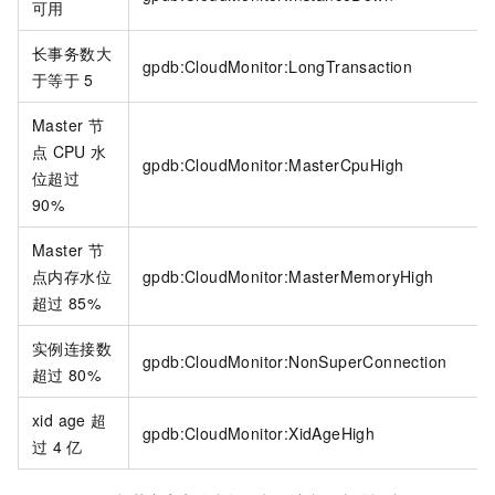
可用
长事务数大
gpdb:CloudMonitor:LongTransaction
于等于
5
Master
节
点
CPU
水
gpdb:CloudMonitor:MasterCpuHigh
位超过
90%
Master
节
点内存水位
gpdb:CloudMonitor:MasterMemoryHigh
超过
85%
实例连接数
gpdb:CloudMonitor:NonSuperConnection
超过
80%
xid age
超
gpdb:CloudMonitor:XidAgeHigh
过
4
亿