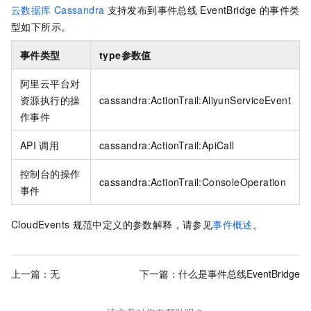
云数据库
Cassandra
支持发布到
事件总线
EventBridge
的事件类
型如下所示。
事件类型
type
参数值
阿里云平台对
资源执行的操
cassandra:ActionTrail:AliyunServiceEvent
作事件
API
调用
cassandra:ActionTrail:ApiCall
控制台的操作
cassandra:ActionTrail:ConsoleOperation
事件
CloudEvents
规范中定义的参数解释，请参见
事件概述
。
上一篇：无
下一篇：
什么是事件总线EventBridge