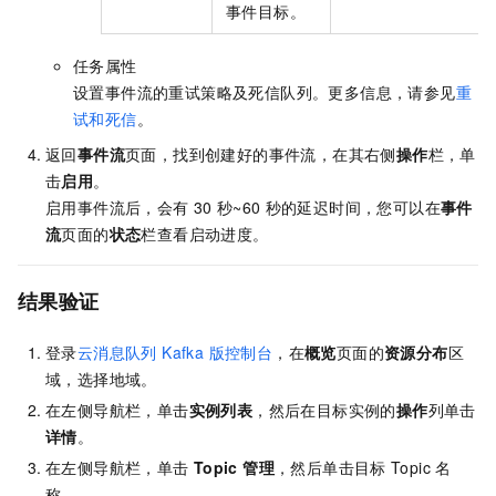
事件目标。
任务属性
设置事件流的重试策略及死信队列。更多信息，请参见
重
试和死信
。
返回
事件流
页面，找到创建好的事件流，在其右侧
操作
栏，单
击
启用
。
启用事件流后，会有
30
秒~60
秒的延迟时间，您可以在
事件
流
页面的
状态
栏查看启动进度。
结果验证
登录
云消息队列 Kafka 版
控制台
，在
概览
页面的
资源分布
区
域，选择地域。
在左侧导航栏，单击
实例列表
，然后在目标实例的
操作
列单击
详情
。
在左侧导航栏，单击
Topic 管理
，然后单击目标
Topic
名
称。