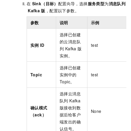
在
Sink（目标）
配置向导，选择
服务类型
为
消息队列
Kafka
版
，配置以下参数。
参数
说明
示例
选择已创建
的
云消息队
实例
ID
test
列 Kafka 版
实例。
选择已创建
Topic
实例中的
test
Topic。
选择
云消息
队列 Kafka
确认模式
版
接收到数
None
（ack）
据后给客户
端发出的确
认信号。