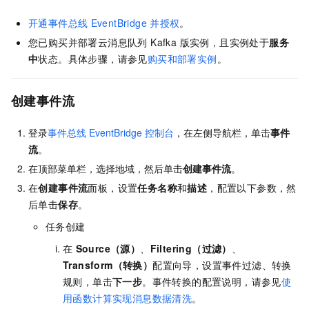
开通事件总线
EventBridge
并授权
。
您已购买并部署
云消息队列 Kafka 版
实例，且实例处于
服务
中
状态。具体步骤，请参见
购买和部署实例
。
创建事件流
登录
事件总线
EventBridge
控制台
，在左侧导航栏，单击
事件
流
。
在顶部菜单栏，选择地域，然后单击
创建事件流
。
在
创建事件流
面板，设置
任务名称
和
描述
，配置以下参数，然
后单击
保存
。
任务创建
在
Source（源）
、
Filtering（过滤）
、
Transform（转换）
配置向导，设置事件过滤、转换
规则，单击
下一步
。事件转换的配置说明，请参见
使
用函数计算实现消息数据清洗
。