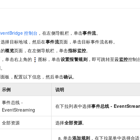
服务生态伙伴
视觉 Coding、空间感知、多模态思考等全面升级
1M上下文，专为长程任务能力而生
云工开物
企业应用
Night Plan 支持 Qwen 3.8-Max
AI 办公
NEW
Red Hat
30+ 款产品免费体验
夜间 5 折，Qwen/Meoo/TokenPlan 客户专享
AI智能应用
科研合作
ERP
堂（旗舰版）
SUSE
智能客服
AI 应用构建
大模型原生
CRM
2个月
自动承接线索
ventBridge
控制台
，在左侧导航栏，单击
事件流
。
建站小程序
Qoder
大模型服务平台百炼-应用模版
OA 办公系统
HOT
NEW
，选择目标地域，然后在
事件流
页面，单击目标事件流名称。
面向真实软件
个人版上线、团队版降价；千问3.8-Max首发发尝鲜
丰富多元化的应用模版和解决方案
流的
概览
页面，在左侧导航栏，单击
指标监控
。
力提升
财税管理
模板建站
面，单击右上角的
图标，单击
设置报警规则
，即可跳转至
云监控
控制
万有无界
大模型服务平台百炼-智能体
400电话
定制建站
的模型效果
灵活可视化地构建企业级 Agent
则
。
方案
广告营销
模板小程序
则
面板，配置以下信息，然后单击
确认
。
秒悟
人工智能平台 PAI
定制小程序
云端极速 AI 
新一代 AI 视频生成模型，深度适配广告营销等场景
AI Native 的算法工程平台，一站式完成建模、训练、推理服务部署
示例
说明
APP 开发
事件总线 -
在下拉列表中选择
事件总线 - EventStrea
建站系统
EventStreaming
全部资源
选择
全部资源
。
AI 应用
10分钟微调：让0.6B模型媲美235B模型
多模态数据信
依托云原生高可用架构,实现Dify私有化部署
用1%尺寸在特定领域达到大模型90%以上效果
单击
添加规则
，在下拉菜单中选择合适