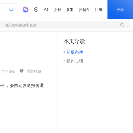
文档
备案
控制台
注册
登录
输入文档关键字查找
验
作计划
器
AI 活动
专业服务
服务伙伴合作计划
开发者社区
加入我们
服务平台百炼
阿里云 OPC 创新助力计划
本页导读
（1）
一站式生成采购清单，支持单品或批量购买
S
io：打造专属 AI 语音助手
S产品伙伴计划（繁花）
峰会
造的大模型服务与应用开发平台
轻量应用服务器
一句话生成原生可编辑精美 PPT 文稿
AI 生产力先锋
Al MaaS 服务伙伴赋能合作
域名
博文
Careers
至高可申请百万元
前提条件
性可伸缩的云计算服务
开启高性价比 AI 编程新体验
Qwen-Audio-3.0-Realtime 端到端实时语音角色扮演
输入一句话想法, 轻松生成专业的 PPT
先锋实践拓展 AI 生产力的边界
快速构建应用程序和网站，即刻迈出上云第一步
Token 补贴，五大权
计划
海大会
伙伴信用分合作计划
商标
问答
社会招聘
操作步骤
益加速 OPC 成功
S
eek-V4-Pro
数字证书管理服务（原SSL证书）
一键部署幻兽帕鲁游戏服务器
飞天发布时刻
HOT
划
备案
电子书
校园招聘
pSeek-V4-Pro
视频创作，一键激活电商全链路生产力
全托管，含MySQL、PostgreSQL、SQL Server、MariaDB多引擎
实现全站HTTPS，呈现可信的WEB访问
一键购买专属联机服务器，轻松开启游戏
所见，即是所愿
我的收藏
产品详情
更多支持
划
公司注册
镜像站
视频生成
语音识别与合成
专属 QwenPaw
短信服务
漫剧工坊：一站式动画创作平台
AI 实训营
HOT
条件，会自动发送报警通
合作伙伴培训与认证
划
上云迁移
的智能体编程平台
站生成，高效打造优质广告素材
从聊天伙伴进化为能主动干活的本地数字员工
快速生产连贯的高质量长漫剧
从基础到进阶，Agent 创客手把手教你
国内短信简单易用，安全可靠，秒级触达，全球覆盖200+国家和地区。
e-1.1-T2V
Qwen3-TTS-Flash
lScope
我要反馈
查询合作伙伴
畅细腻的高质量视频
离线语音合成大模型，多语言方言自适应，低延迟高稳定
n Alibaba Cloud ISV 合作
代维服务
olarDB
建企业门户网站
大数据开发治理平台 DataWorks
10 分钟搭建微信、支付宝小程序
创新加速
ope
登录合作伙伴管理后台
我要建议
站，无忧落地极速上线
以可视化方式快速构建移动和 PC 门户网站
100%兼容MySQL、PostgreSQL，兼容Oracle，支持集中和分布式
高效部署网站，快速应用到小程序
Data Agent 驱动的一站式 Data+AI 开发治理平台
e-1.1-I2V
Cosyvoice-V3-Flash
安全
畅自然，细节丰富
高表现力语音合成大模型，语音克隆听感自然
我要投诉
上云场景组合购
伴
边界网络安全防护产品
漫剧创作，剧本、分镜、视频高效生成
覆盖90%+业务场景，专享组合折扣价
2V
VPN
Fun-ASR