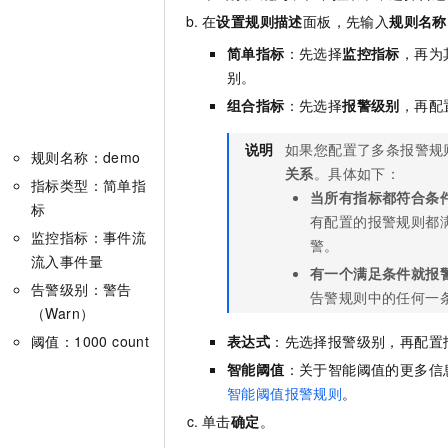
一个 AI 助手
即刻拥有 DeepSeek-R1 满血版
超强辅助，Bol
在
设置规则描述
面板，先输入
规则名称
在企业官网、通讯软件中为客户提供 AI 客服
多种方案随心选，轻松解锁专属 DeepSeek
简单指标
：先选择
监控指标
，再为
别。
组合指标
：先选择
报警级别
，再配
说明
如果您配置了多条报警规
规则名称：demo
关系
。具体如下：
指标类型：简单指
当所有指标都符合条
标
有配置的报警规则都
监控指标：事件流
警。
流入事件量
有一个满足条件就报
告警级别：警告
告警规则中的任何一
（Warn）
阈值：1000 count
表达式
：先选择报警级别，再配置
智能阈值
：关于智能阈值的更多信
智能阈值报警规则
。
单击
确定
。