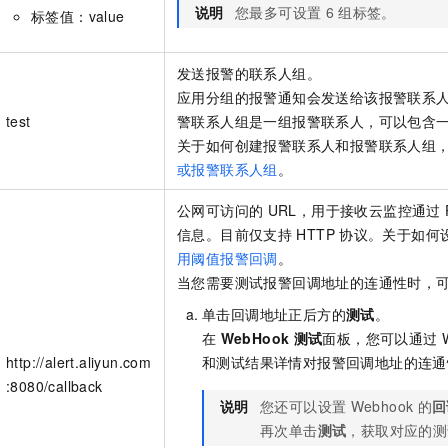
说明
您最多可设置
6
组标签。
标签值：value
发送报警的联系人组。
应用分组的报警通知会发送给该报警联系
test
警联系人组是一组报警联系人，可以包含
关于如何创建报警联系人和报警联系人组
或报警联系人组
。
公网可访问的
URL，用于接收云监控通过
信息。目前仅支持
HTTP
协议。关于如何
用阈值报警回调
。
当您需要测试报警回调地址的连通性时，
单击回调地址正后方的
测试
。
在
WebHook
测试
面板，您可以通过
http://alert.aliyun.com
和测试结果详情对报警回调地址的连通
:8080/callback
说明
您还可以设置
Webhook
的
回
再次单击
测试
，获取对应的测