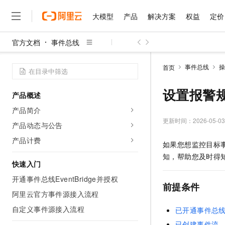
大模型
产品
解决方案
权益
定价
官方文档
事件总线
大模型
产品
解决方案
权益
定价
云市场
伙伴
服务
了解阿里云
精选产品
精选解决方案
普惠上云
产品定价
精选商城
成为销售伙伴
售前咨询
为什么选择阿里云
千问AI平台
事件总线
操
首页
了解云产品的定价详情
大模型服务平台百炼
千问办公，解锁你的工作
普惠上云 官方力荐
分销伙伴
在线服务
网站建设
什么是云计算
大
大模型服务与应用平台
企业级Agent产品，直接
云服务器38元/年起，超
设置报警
产品概述
咨询伙伴
多端小程序
技术领先
云上成本管理
售后服务
千问大模型
Agency Agents：拥
官方推荐返现计划
大模型
产品简介
大模型
精选产品
精选解决方案
Salesforce 国际版订阅
稳定可靠
管理和优化成本
多元化、高性能、安全可靠
推荐新用户得奖励，单订单
更新时间：
2026-05-03
销售伙伴合作计划
产品动态与公告
自助服务
友盟天域
安全合规
人工智能与机器学习
AI
文本生成
无影云电脑
HappyHorse 打造一
云工开物
产品计费
如果您想监控目标
无影生态合作计划
在线服务
观测云
分析师报告
随时随地安全接入的云上超
高校专属算力普惠，学生认
计算
互联网应用开发
Qwen3.8-Max
知，帮助您及时得
HOT
Salesforce On Alibaba C
工单服务
快速入门
智能体时代全能旗舰模型
Tuya 物联网平台阿里云
研究报告与白皮书
云解析DNS
快速拥有专属 OpenClaw
Consulting Partner 合
大数据
容器
开通事件总线EventBridge并授权
免费试用
短信专区
前提条件
蓝凌 OA
Qwen3.7-Plus
AI 大模型销售与服务生
阿里云官方事件源接入流程
现代化应用
存储
天池大赛
能看、能想、能动手的多模
云原生大数据计算服务 Max
解决方案免费试用 新老
电子合同
自定义事件源接入流程
已开通事件总
面向分析的企业级SaaS模
最高领取价值200元试用
安全
网络与CDN
AI 算法大赛
Qwen3-VL-Plus
畅捷通
已创建事件流