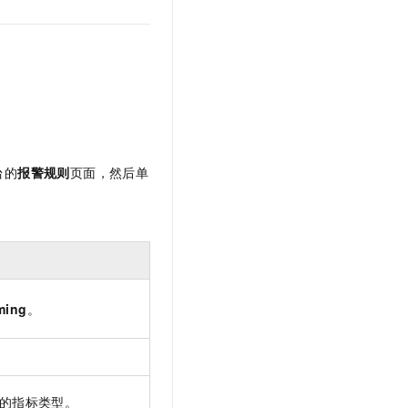
文戏情感细腻自然，动作戏激烈拳拳到肉，实现更强表演能力
支持中英文自由切换，具备更强的噪声鲁棒性
云聚AI 严选权益
SSL 证书
，一键激活高效办公新体验
精选AI产品，从模型到应用全链提效
堡垒机
AI 用量加速计划
应用
防火墙
、识别商机，让客服更高效、服务更出色。
新老同享，达量后返
千问办公
主机安全
NEW
的智能体编程平台
一站式AI生产力平台
AI 应用及服务市场
台的
报警规则
页面，然后单
伶鹊
企业级人与Agent协作平台，接入和调度多个数字员工
智能客服平台，对话机器人、对话分析、智能外呼
AI 应用
大模型服务平台百炼 - 全妙
大模型
应用创作平台
多模态内容创作工具，已接入 DeepSeek
自然语言处理
数据标注
ming
。
机器学习
息提取
与 AI 智能体进行实时音视频通话
从文本、图片、视频中提取结构化的属性信息
构建支持视频理解的 AI 音视频实时通话应用
的指标类型。