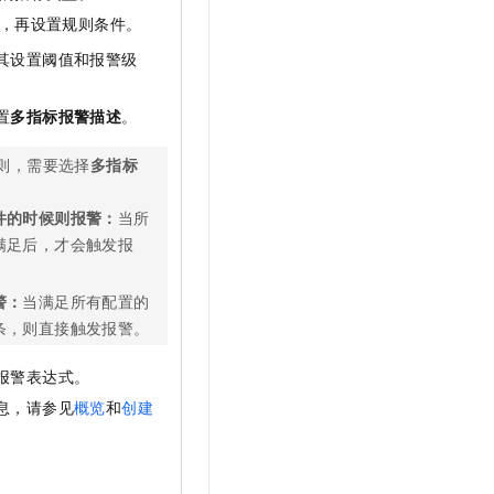
t.diy 一步搞定创意建站
构建大模型应用的安全防护体系
，再设置规则条件。
通过自然语言交互简化开发流程,全栈开发支持
通过阿里云安全产品对 AI 应用进行安全防护
其设置阈值和报警级
置
多指标报警描述
。
则，需要选择
多指标
件的时候则报警：
当所
满足后，才会触发报
警：
当满足所有配置的
条，则直接触发报警。
报警表达式。
息，请参见
概览
和
创建