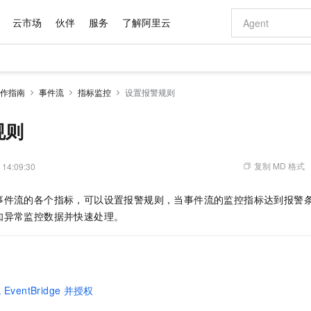
云市场
伙伴
服务
了解阿里云
AI 特惠
数据与 API
成为产品伙伴
企业增值服务
最佳实践
价格计算器
AI 场景体
基础软件
产品伙伴合
阿里云认证
市场活动
配置报价
大模型
作指南
事件流
指标监控
设置报警规则
自助选配和估算价格
新方式
域名与网站
睿译宝，AI翻译排版一步到位
智启 AI 普惠权益
产品生态集成认证中心
企业支持计划
云上春晚
千问官方 MaaS 平台，为开发者和 Agent 而生，新用户赠送 1 亿 + tokens 额度
云服务器 EC
Qwen Aud
AI Coding
阿里云Maa
2026 阿里云
为企业打
数据集
Windows
大模型认证
模型
NEW
NEW
交付可用成果
值低价云产品抢先购
提供智能易用的域名与建站服务
上传文档即自动完成翻译和格式还原
至高享 1亿+免费 tokens，加速 Al 应用落地
安全可靠、弹
智能编程，一键
规则
产品生态伙伴
专家技术服务
云上奥运之旅
弹性计算合作
阿里云中企出
手机三要素
宝塔 Linux
全部认证
价格优势
有专属领域专家
对象存储 OSS
GLM-5.2：长任务时代开源旗舰模型
阿里云 OPC 创新助力计划
云数据库 RD
即刻拥有 DeepS
AI 电商营销
产品生态伙伴工作台
企业增值服务台
云栖战略参考
云存储合作计
云栖大会
身份实名认证
CentOS
训练营
推动算力普惠，释放技术红利
的大模型服务
最高返9万
多领域专家智能体,一键组建 AI 虚拟交付团队
至高百万元 Token 补贴，加速一人公司成长
稳定、安全、高性价比、高性能的云存储服务
真正可用的 1M 上下文,一次完成代码全链路开发
轻松解锁专属 Dee
从图文生成到
复制 MD 格式
 14:09:30
云上的中国
数据库合作计
活动全景
短信
Docker
图片和
站式影视创作平台
人工智能平台 PAI
Hermes Agent，打造自进化智能体
Token Plan 模型订阅计划
Qoder
5 分钟轻松部署
AI 广告创作
企业成长
大模型
NEW
信息公告
事件流的各个指标，可以设置报警规则，当事件流的监控指标达到报警
看见新力量
云网络合作计
OCR 文字识别
JAVA
级电脑
证享300元代金券
可视化编排打通从文字构思到成片全链路闭环
一站式AI开发、训练和推理服务
自主进化，持久记忆，越用越聪明
Qwen3.8-Max 首发尝鲜，限时加量 10 倍，夜间低至2折
面向真实软件
图文、视频一
Kimi-K3
HappyHors
知异常监控数据并快速处理。
NEW
魔搭 Mode
loud
服务实践
官网公告
Kimi 最新旗舰模型，长程编程与推理利器
让文字生成流
金融模力时刻
Salesforce O
版
发票查验
全能环境
Qoder CN
Claude Code + GStack 打造工程团队
千问办公，限时限量积分加倍
云原生数据库 P
低代码高效构
AI 建站
NEW
作计划
计划
创新中心
魔搭 ModelSc
健康状态
让AI从“聊天伙伴”进化为能干活的“数字员工”
覆盖公网/内网、递归/权威、移动APP等全场景解析服务
安装技能 GStack，拥有专属 AI 工程团队
你的AI工作搭子，覆盖日常办公高频场景
基于千问大模型等，支持代码智能生成、研发智能问答
0 代码专业建
客户案例
天气预报查询
操作系统
Deepseek-v4-pro
HappyHors
态合作计划
态智能体模型
旗舰 MoE 大模型，百万上下文与顶尖推理能力
图生视频，流
Compute
同享
容器服务 Kubernetes 版 ACK
万小智 AI 建站低至 15元/月
云防火墙
AI 短剧/漫剧
快递物流查询
WordPress
成为服务伙
高校合作
线
EventBridge
并授权
式云数据仓库
点，立即开启云上创新
提供一站式管理容器应用的 K8s 服务
送.CN域名，送备案服务码
云原生的云上
AI助力短剧
GLM-5.2
Wan2.7-T
Ubuntu