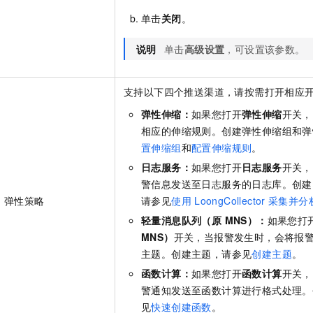
单击
关闭
。
说明
单击
高级设置
，可设置该参数。
支持以下四个推送渠道，请按需打开相应
弹性伸缩：
如果您打开
弹性伸缩
开关，
相应的伸缩规则。创建弹性伸缩组和弹
置伸缩组
和
配置伸缩规则
。
日志服务：
如果您打开
日志服务
开关，
警信息发送至日志服务的日志库。创建
弹性策略
请参见
使用
LoongCollector
采集并分
轻量消息队列（原 MNS）：
如果您打
MNS）
开关，当报警发生时，会将报
主题。创建主题，请参见
创建主题
。
函数计算：
如果您打开
函数计算
开关，
警通知发送至函数计算进行格式处理。
见
快速创建函数
。