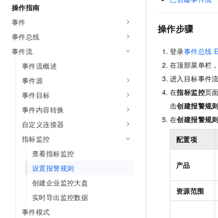
操作指南
AI 产品 免费试用
网络
安全
云开发大赛
Tableau 订阅
1亿+ 大模型 tokens 和 
事件
操作步骤
可观测
入门学习赛
中间件
AI空中课堂在线直播课
事件总线
140+云产品 免费试用
大模型服务
上云与迁云
产品新客免费试用，最长1
数据库
事件流
登录
事件总线
E
生态解决方案
千问AI平台-Token Plan
在顶部菜单栏
事件流概述
企业出海
大模型ACA认证体验
大数据计算
进入目标事件
助力企业全员 AI 认知与能
事件源
行业生态解决方案
政企业务
媒体服务
在
指标监控
页
千问AI平台-模型体验
事件目标
开发者生态解决方案
在线体验全尺寸、多种模态
击
创建报警规
事件内容转换
企业服务与云通信
AI 开发和 AI 应用解决
在
创建报警规
Happy 系列大模型
自定义连接器
域名与网站
指标监控
配置项
终端用户计算
查看指标监控
产品
设置报警规则
Serverless
大模型解决方案
创建企业监控大盘
开发工具
资源范围
快速部署 Dify，高效搭建 
实时导出监控数据
迁移与运维管理
事件模式