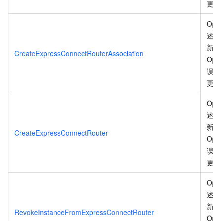
更
。
Ope
述信
新、
CreateExpressConnectRouterAssociation
Ope
误码
更
。
Ope
述信
新、
CreateExpressConnectRouter
Ope
误码
更
。
Ope
述信
新、
RevokeInstanceFromExpressConnectRouter
Ope