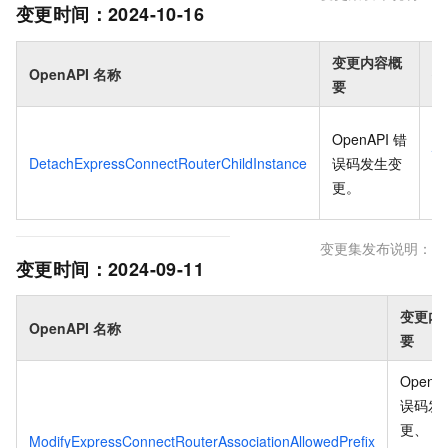
变更时间：
2024-10-16
变更内容概
OpenAPI 名称
操
要
查
OpenAPI 错
情
DetachExpressConnectRouterChildInstance
误码发生变
查
更
。
档
变更集发布说明：
变更时间：
2024-09-11
变更内
OpenAPI 名称
要
OpenA
误码发
更、
ModifyExpressConnectRouterAssociationAllowedPrefix