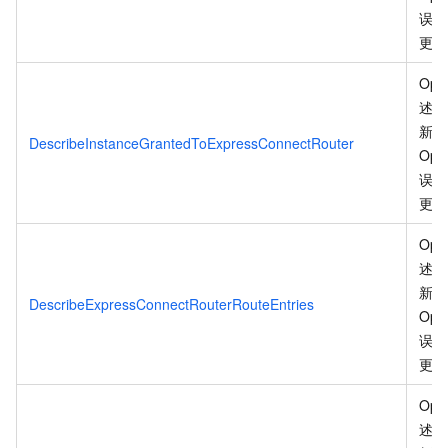
误码
更
。
Ope
述信
新、
DescribeInstanceGrantedToExpressConnectRouter
Ope
误码
更
。
Ope
述信
新、
DescribeExpressConnectRouterRouteEntries
Ope
误码
更
。
Ope
述信