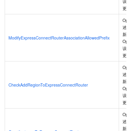
误码
更
。
Ope
述信
新、
ModifyExpressConnectRouterAssociationAllowedPrefix
Ope
误码
更
。
Ope
述信
新、
CheckAddRegionToExpressConnectRouter
Ope
误码
更
。
Ope
述信
新、