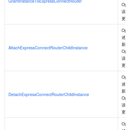
GrantInstanceToExpressConnectRouter
Ope
误码
更
。
Ope
述信
新、
AttachExpressConnectRouterChildInstance
Ope
误码
更
。
Ope
述信
新、
DetachExpressConnectRouterChildInstance
Ope
误码
更
。
Ope