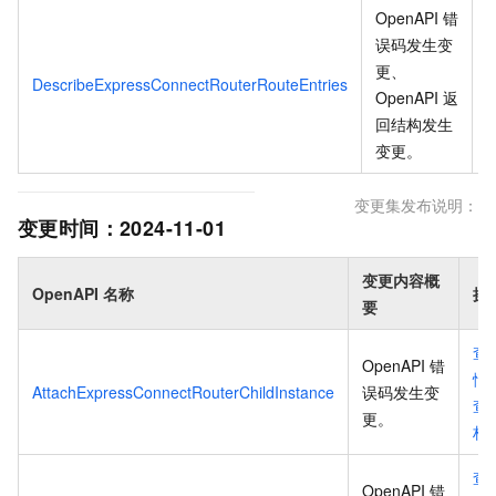
OpenAPI 错
误码发生变
更、
DescribeExpressConnectRouterRouteEntries
OpenAPI 返
回结构发生
变更
。
变更集发布说明：
变更时间：
2024-11-01
变更内容概
OpenAPI 名称
操
要
查
OpenAPI 错
情
AttachExpressConnectRouterChildInstance
误码发生变
查
更
。
档
查
OpenAPI 错