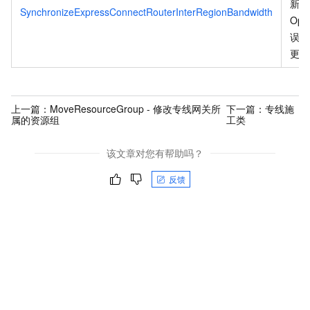
新、
SynchronizeExpressConnectRouterInterRegionBandwidth
Ope
误码
更
。
上一篇：
MoveResourceGroup - 修改专线网关所
下一篇：
专线施
属的资源组
工类
该文章对您有帮助吗？
反馈