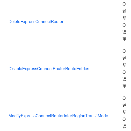
Ope
述信
新、
DeleteExpressConnectRouter
Ope
误码
更
。
Ope
述信
新、
DisableExpressConnectRouterRouteEntries
Ope
误码
更
。
Ope
述信
新、
ModifyExpressConnectRouterInterRegionTransitMode
Ope
误码