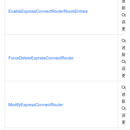
述信
新、
EnableExpressConnectRouterRouteEntries
Ope
误码
更
。
Ope
述信
新、
ForceDeleteExpressConnectRouter
Ope
误码
更
。
Ope
述信
新、
ModifyExpressConnectRouter
Ope
误码
更
。