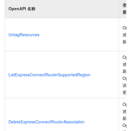
变更
OpenAPI 名称
要
Ope
UntagResources
述信
新
。
Ope
述信
新、
ListExpressConnectRouterSupportedRegion
Ope
误码
更
。
Ope
述信
新、
DeleteExpressConnectRouterAssociation
Ope