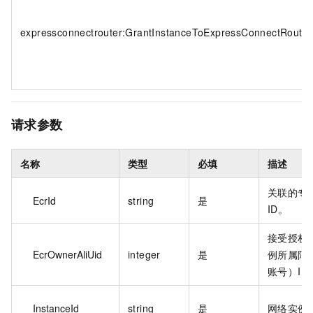
expressconnectrouter:GrantInstanceToExpressConnectRouter
请求参数
名称
类型
必填
描述
关联的专
EcrId
string
是
ID。
接受授权
EcrOwnerAliUid
integer
是
例所属阿
账号）ID
InstanceId
string
是
网络实例的