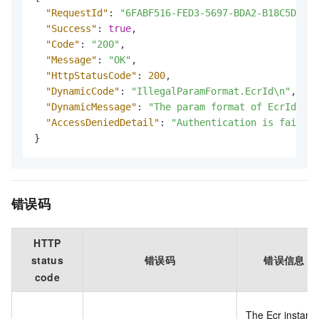
"RequestId"
:
"6FABF516-FED3-5697-BDA2-B18C5D9A**
"Success"
:
true
,
"Code"
:
"200"
,
"Message"
:
"OK"
,
"HttpStatusCode"
:
200
,
"DynamicCode"
:
"IllegalParamFormat.EcrId\n"
,
"DynamicMessage"
:
"The param format of EcrId ***
"AccessDeniedDetail"
:
"Authentication is failed 
}
错误码
HTTP
status
错误码
错误信息
code
The Ecr instanc