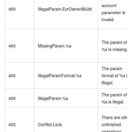
account
400
IllegalParam.EcrOwnerAliUid
parameter is
invalid.
The param of
400
MissingParam.%s
%s is missing.
The param
400
IllegalParamFormat.%s
format of %s is
illegal.
The param of
400
IllegalParam.%s
%s is illegal.
There are other
400
Conflict.Lock
unfinished
operations.