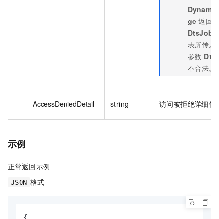
Dynamic
ge
返回
DtsJobI
表所传入
参数
Dts
不合法。
AccessDeniedDetail
string
访问被拒绝详细信
示例
正常返回示例
格式
JSON
{