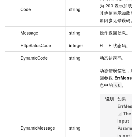
为 200 表示加载
Code
string
其他值表示加载失
原因参见错误码。
Message
string
操作返回信息。
HttpStatusCode
integer
HTTP 状态码。
DynamicCode
string
动态错误码。
动态错误信息，用
回参数
ErrMessa
息中的
。
%s
说明
如果
ErrMess
回
The Va
Input
DynamicMessage
string
Paramet
is not va