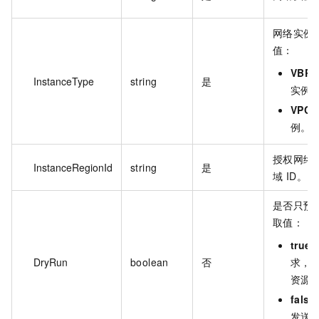
网络实例
值：
VBR
InstanceType
string
是
实例
VPC
例。
授权网络
InstanceRegionId
string
是
域 ID。
是否只预
取值：
true
DryRun
boolean
否
求，
资源
false
发送