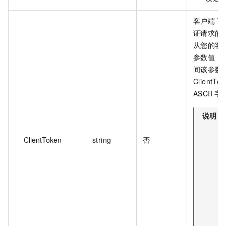
客户端 T
证请求的
从您的客
参数值，
间该参数
ClientT
ASCII 
说明
ClientToken
string
否