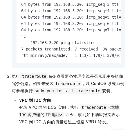
64 bytes from 192.168.3.20: icmp_seq=3 ttl=60 t
64 bytes from 192.168.3.20: icmp_seq=4 ttl=60 t
64 bytes from 192.168.3.20: icmp_seq=5 ttl=60 t
64 bytes from 192.168.3.20: icmp_seq=6 ttl=60 t
64 bytes from 192.168.3.20: icmp_seq=7 ttl=60 t
^C

--- 192.168.3.20 ping statistics ---

7 packets transmitted, 7 received, 0% packet lo
rtt min/avg/max/mdev = 1.113/1.179/1.379/0.086
执行
命令查看两条物理专线是否实现主备链路
traceroute
冗余链路。如果未安装
，以
CentOS
系统为例
traceroute
可参考执行
安装。
sudo yum install traceroute
VPC
到
IDC
方向
登录
VPC
内的
ECS
实例，执行
traceroute <本地
命令，收到如下响应报文表示
IDC
客户端的
IP
地址>
VPC
到
IDC
方向的流量通过主链路
VBR1
转发。