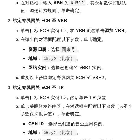
在对话框中输入
ASN
为
，其余参数保持默认
64512
值，勾选计费规则，单击
确定
。
绑定专线网关
ECR
至
VBR
单击目标
ECR
实例
ID，在
VBR
页签单击
添加
VBR
。
在弹出的对话框配置以下参数，单击
确定
。
资源归属
：选择
。
同账号
地域
：
。
华北
2（北京）
网络实例
：选择已创建的
VBR1
实例。
重复以上步骤绑定专线网关
ECR
至
VBR2。
绑定专线网关
ECR
至
TR
单击目标
ECR
实例
ID，然后单击
TR
页签。
单击关联转发路由器，在对话框中配置以下参数（未列出
参数保持默认值），单击
确定
。
CEN ID
：选择已创建的云企业网实例。
地域
：
。
华北
2（北京）