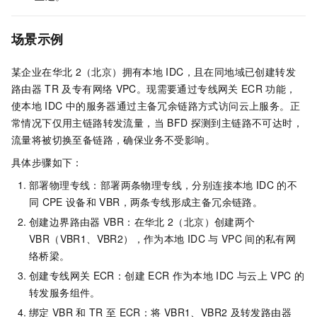
场景示例
某企业在华北
2（北京）拥有本地
IDC，且在同地域已创建转发
路由器
TR
及专有网络
VPC。现需要通过专线网关
ECR
功能，
使本地
IDC
中的服务器通过主备冗余链路方式访问云上服务。正
常情况下仅用主链路转发流量，当
BFD
探测到主链路不可达时，
流量将被切换至备链路，确保业务不受影响。
具体步骤如下：
部署物理专线：部署两条物理专线，分别连接本地
IDC
的不
同
CPE
设备和
VBR，两条专线形成主备冗余链路。
创建边界路由器
VBR：在华北
2（北京）创建两个
VBR（VBR1、VBR2），作为本地
IDC
与
VPC
间的私有网
络桥梁。
创建专线网关
ECR：创建
ECR
作为本地
IDC
与云上
VPC
的
转发服务组件。
绑定
VBR
和
TR
至
ECR：将
VBR1、VBR2
及转发路由器