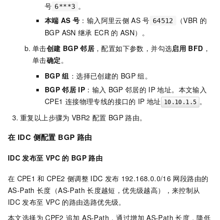
号
。
6***3
本端
AS
号
：输入阿里云侧
AS
号
（VBR
的
64512
BGP ASN
继承
ECR
的
ASN）。
单击
创建
BGP
邻居
，配置如下参数，并勾选
启用
BFD
，
单击
确定
。
BGP
组
：选择已创建的
BGP
组。
BGP
邻居
IP
：输入
BGP
邻居的
IP
地址。本文输入
CPE1
连接物理专线的接口的
IP
地址
。
10.10.1.5
重复以上步骤为
VBR2
配置
BGP
路由。
在
IDC
侧配置
BGP
路由
IDC
发布至
VPC
的
BGP
路由
在
CPE1
和
CPE2
侧调整
IDC
发布
192.168.0.0/16
网段路由的
AS-Path
长度（AS-Path
长度越短，优先级越高），来控制从
IDC
发布至
VPC
的路由选路优先级。
本文选择为
CPE2
追加 AS-Path，通过增加
AS-Path
长度，降低