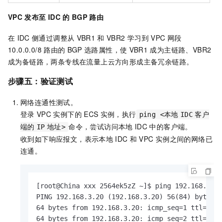
VPC
发布至
IDC
的
BGP
路由
在
IDC
侧通过调整从
VBR1
和
VBR2
学习到
VPC
网段
10.0.0.0/8
路由的
BGP
选路属性，使
VBR1
成为主链路、VBR2
成为备链路，两条专线在流量上云方向形成主备冗余链路。
步骤五：验证测试
网络连通性测试。
登录
VPC
实例下的
ECS
实例，执行
ping <本地
IDC
客户
命令，尝试访问本地
IDC
中的客户端。
端的
IP
地址>
收到如下响应报文，表示本地
IDC
和
VPC
实例之间的网络已
连通。
[root@China xxx 2564ek5zZ ~]$ ping 192.168.3.20
PING 192.168.3.20 (192.168.3.20) 56(84) bytes o
64 bytes from 192.168.3.20: icmp_seq=1 ttl=60 t
64 bytes from 192.168.3.20: icmp_seq=2 ttl=60 t