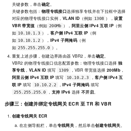
关键参数，单击
确定
。
关键参数包括：
物理专线接口
选择独享专线并在下拉框中选择
对应的物理专线接口实例，
VLAN ID
（例如
），
设置
1308
VBR
带宽值
（例如
），
阿里云侧
IPv4
互联
IP
（例
200Mb
如
），
客户侧
IPv4
互联
IP
（例
10.10.1.3
如
），
IPv4
子网掩码
（例
10.10.1.2
如
）。
255.255.255.0
重复上述步骤，创建边界路由器
VBR2，单击
确定
。
VBR2 的物理专线接口信息配置参数：物理专线接口选择
独
享专线
，
VLAN ID
填写
，VBR 带宽值选择
200Mb
，
1309
阿里云侧
IPv4
互联
IP
填写
，
客户侧
IPv4
互
10.10.2.3
联
IP
填写
，
IPv4
子网掩码
填写
10.10.2.2
，
支持
IPv6
选择
不开启
。
255.255.255.0
步骤三：创建并绑定专线网关
ECR
至
TR
和
VBR
创建专线网关
ECR
在左侧导航栏，单击
专线网关
，然后单击
创建专线网关
。