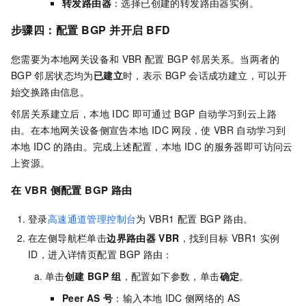
转发路由器
：选择已创建的转发路由器实例。
步骤四：配置
BGP
并开启
BFD
您需要为本地网关设备和
VBR
配置
BGP
邻居关系。当两者的
BGP
邻居状态均为
已建立
时，表示
BGP
会话成功建立，可以开
始交换路由信息。
邻居关系建立后，本地
IDC
即可通过
BGP
自动学习到云上路
由。在本地网关设备侧宣告本地
IDC
网段，使
VBR
自动学习到
本地
IDC
的路由。完成上述配置，本地
IDC
的服务器即可访问云
上资源。
在
VBR
侧配置
BGP
路由
登录
高速通道管理控制台
为
VBR1
配置
BGP
路由。
在左侧导航栏单击
边界路由器
VBR
，找到目标
VBR1
实例
ID，进入详情页配置
BGP
路由：
单击
创建
BGP
组
，配置如下参数，单击
确定
。
Peer AS
号
：输入本地
IDC
侧网络的
AS