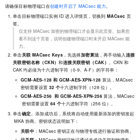
请确保目标物理端口在
创建时开启了
MACsec
能力
。
单击目标物理端口实例
ID
进入详情页，切换到
MACsec
页
签。
仅支持
MACsec
加密的物理端口才会显示此页签。如果您
看不到这个页签，说明创建物理端口时未开启
MACsec
能
力。
单击
关联
MACsec Keys
，先选择
加密算法
，再手动输入
连接
关联密钥名称（CKN）
和
连接关联密钥（CAK）
。CKN
和
CAK
均必须为十六进制字符（0-9、A-F）的字符串：
GCM-AES-128
和 GCM-AES-XPN-128
算法，MACsec
密钥需要设置
32
个
十六进制字符（128
位）。
GCM-AES-256
和 GCM-AES-XPN-256
算法，MACsec
密钥需要设置
64
个
十六进制字符（256
位）。
单击
确定
。添加成功后，系统将自动使用最新添加的密钥发起
MKA
协商。密钥状态说明如下：
关联中
：MACsec
密钥正在与物理专线进行验证和协商。
已关联
：MACsec
密钥已验证通过并成功关联到物理专