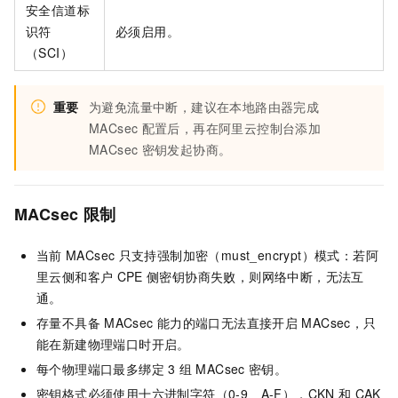
安全信道标
识符
必须启用。
（SCI）
重要
为避免流量中断，建议在本地路由器完成
MACsec
配置后，再在阿里云控制台添加
MACsec
密钥发起协商。
MACsec
限制
当前
MACsec
只支持强制加密（must_encrypt）模式：若阿
里云侧和客户
CPE
侧密钥协商失败，则网络中断，无法互
通。
存量不具备
MACsec
能力的端口无法直接开启
MACsec，只
能在新建物理端口时开启。
每个物理端口最多绑定
3
组
MACsec
密钥。
密钥格式必须使用十六进制字符（0-9、A-F），CKN
和
CAK