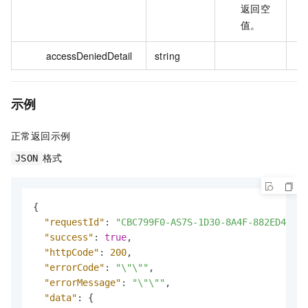
返回空
值。
accessDeniedDetail
string
示例
正常返回示例
格式
JSON
{
"requestId"
:
"CBC799F0-AS7S-1D30-8A4F-882ED4DD**
"success"
:
true
,
"httpCode"
:
200
,
"errorCode"
:
"\"\""
,
"errorMessage"
:
"\"\""
,
"data"
:
{