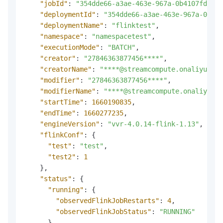
"jobId"
:
"354dde66-a3ae-463e-967a-0b4107fd****
"deploymentId"
:
"354dde66-a3ae-463e-967a-0b410
"deploymentName"
:
"flinktest"
,
"namespace"
:
"namespacetest"
,
"executionMode"
:
"BATCH"
,
"creator"
:
"27846363877456****"
,
"creatorName"
:
"****@streamcompute.onaliyun.co
"modifier"
:
"27846363877456****"
,
"modifierName"
:
"****@streamcompute.onaliyun.c
"startTime"
:
1660190835
,
"endTime"
:
1660277235
,
"engineVersion"
:
"vvr-4.0.14-flink-1.13"
,
"flinkConf"
:
{
"test"
:
"test"
,
"test2"
:
1
}
,
"status"
:
{
"running"
:
{
"observedFlinkJobRestarts"
:
4
,
"observedFlinkJobStatus"
:
"RUNNING"
}
,