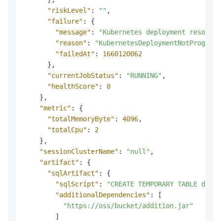
"riskLevel"
:
""
,
"failure"
:
{
"message"
:
"Kubernetes deployment resourc
"reason"
:
"KubernetesDeploymentNotProgress
"failedAt"
:
1660120062
}
,
"currentJobStatus"
:
"RUNNING"
,
"healthScore"
:
0
}
,
"metric"
:
{
"totalMemoryByte"
:
4096
,
"totalCpu"
:
2
}
,
"sessionClusterName"
:
"null"
,
"artifact"
:
{
"sqlArtifact"
:
{
"sqlScript"
:
"CREATE TEMPORARY TABLE datag
"additionalDependencies"
:
[
"https://oss/bucket/addition.jar"
]