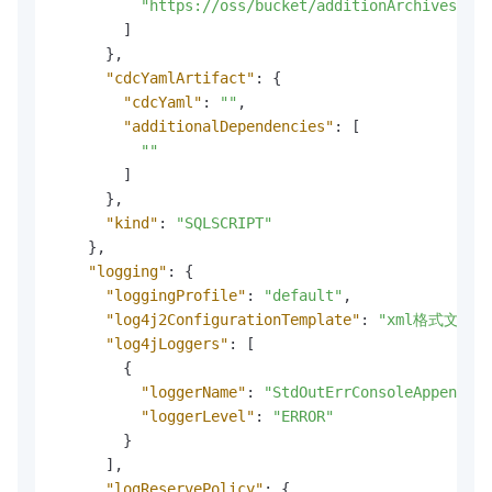
"https://oss/bucket/additionArchives.zip
]
}
,
"cdcYamlArtifact"
:
{
"cdcYaml"
:
""
,
"additionalDependencies"
:
[
""
]
}
,
"kind"
:
"SQLSCRIPT"
}
,
"logging"
:
{
"loggingProfile"
:
"default"
,
"log4j2ConfigurationTemplate"
:
"xml格式文本"
,
"log4jLoggers"
:
[
{
"loggerName"
:
"StdOutErrConsoleAppender"
"loggerLevel"
:
"ERROR"
}
]
,
"logReservePolicy"
:
{