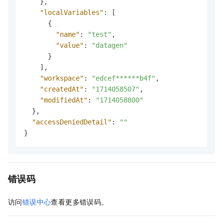
}
,
"localVariables"
:
[
{
"name"
:
"test"
,
"value"
:
"datagen"
}
]
,
"workspace"
:
"edcef******b4f"
,
"createdAt"
:
"1714058507"
,
"modifiedAt"
:
"1714058800"
}
,
"accessDeniedDetail"
:
""
}
错误码
访问
错误中心
查看更多错误码。