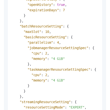
"openHistory"
:
true
,
"expirationDays"
:
7
}
}
,
"batchResourceSetting"
:
{
"maxSlot"
:
10
,
"basicResourceSetting"
:
{
"parallelism"
:
4
,
"jobmanagerResourceSettingSpec"
:
{
"cpu"
:
2
,
"memory"
:
"4 GiB"
}
,
"taskmanagerResourceSettingSpec"
:
{
"cpu"
:
2
,
"memory"
:
"4 GiB"
}
}
}
,
"streamingResourceSetting"
:
{
"resourceSettingMode"
:
"EXPERT"
,