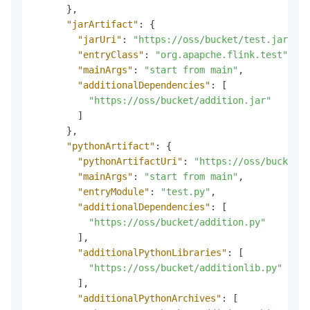
}
,
"jarArtifact"
:
{
"jarUri"
:
"https://oss/bucket/test.jar"
,
"entryClass"
:
"org.apapche.flink.test"
,
"mainArgs"
:
"start from main"
,
"additionalDependencies"
:
[
"https://oss/bucket/addition.jar"
]
}
,
"pythonArtifact"
:
{
"pythonArtifactUri"
:
"https://oss/bucket/t
"mainArgs"
:
"start from main"
,
"entryModule"
:
"test.py"
,
"additionalDependencies"
:
[
"https://oss/bucket/addition.py"
]
,
"additionalPythonLibraries"
:
[
"https://oss/bucket/additionlib.py"
]
,
"additionalPythonArchives"
:
[