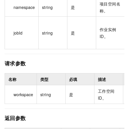
项目空间名
namespace
string
是
称。
作业实例
jobId
string
是
ID。
请求参数
名称
类型
必填
描述
工作空间
workspace
string
是
a
ID。
返回参数