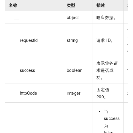
名称
类型
描述
示
object
响应数据。
CB
AS
requestId
string
请求 ID。
8A
88
表示业务请
success
boolean
求是否成
tr
功。
固定值
httpCode
integer
20
200。
当
success
为
false，