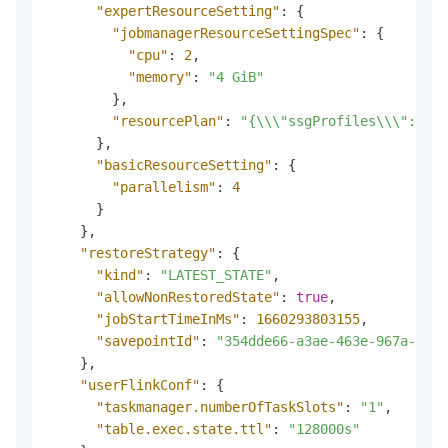
"expertResourceSetting"
:
{
"jobmanagerResourceSettingSpec"
:
{
"cpu"
:
2
,
"memory"
:
"4 GiB"
}
,
"resourcePlan"
:
"{\\\"ssgProfiles\\\":[{\
}
,
"basicResourceSetting"
:
{
"parallelism"
:
4
}
}
,
"restoreStrategy"
:
{
"kind"
:
"LATEST_STATE"
,
"allowNonRestoredState"
:
true
,
"jobStartTimeInMs"
:
1660293803155
,
"savepointId"
:
"354dde66-a3ae-463e-967a-0b41
}
,
"userFlinkConf"
:
{
"taskmanager.numberOfTaskSlots"
:
"1"
,
"table.exec.state.ttl"
:
"128000s"