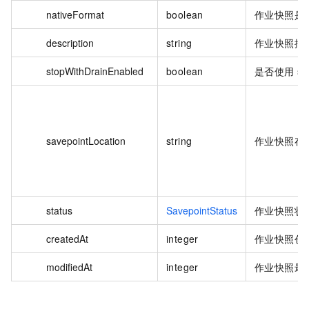
nativeFormat
boolean
作业快照是
description
string
作业快照描
stopWithDrainEnabled
boolean
是否使用 stop
savepointLocation
string
作业快照存
status
SavepointStatus
作业快照状
createdAt
integer
作业快照创
modifiedAt
integer
作业快照最