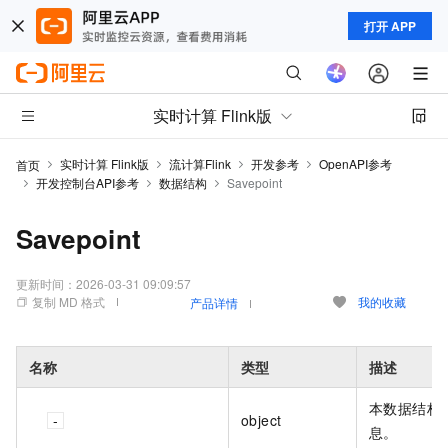
打开 APP
实时计算 Flink版
实时计算 Flink版
流计算Flink
开发参考
OpenAPI参考
首页
开发控制台API参考
数据结构
Savepoint
Savepoint
更新时间：
2026-03-31 09:09:57
复制 MD 格式
我的收藏
产品详情
名称
类型
描述
本数据结构
object
息。