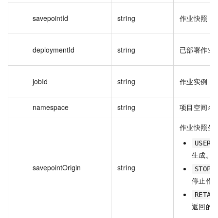
savepointId
string
作业快照 I
deploymentId
string
已部署作业 
jobId
string
作业实例 I
namespace
string
项目空间名
作业快照生
USER_
生成。
savepointOrigin
string
STOP_
停止作
RETAI
返回的