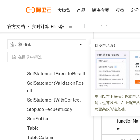
RescaleJobParam
大模型
产品
解决方案
权益
定价
ResourceSpec
官方文档
实时计算 Flink版
Savepoint
大模型
产品
解决方案
权益
定价
云市场
伙伴
服务
了解阿里云
精选产品
精选解决方案
普惠上云
产品定价
精选商城
成为销售伙伴
售前咨询
为什么选择阿里云
SavepointFailure
千问AI平台
实时计算 Flin
首页
流计算Flink
了解云产品的定价详情
SavepointStatus
切换产品系列
大模型服务平台百炼
千问办公，解锁你的工作
普惠上云 官方力荐
分销伙伴
在线服务
网站建设
什么是云计算
大
Schema
大模型服务与应用平台
企业级Agent产品，直接
云服务器38元/年起，超
UdfFunct
咨询伙伴
多端小程序
技术领先
云上成本管理
SqlArtifact
售后服务
千问大模型
Agency Agents：拥
官方推荐返现计划
大模型
大模型
精选产品
精选解决方案
Salesforce 国际版订阅
稳定可靠
SqlStatementExecuteResult
管理和优化成本
多元化、高性能、安全可靠
推荐新用户得奖励，单订单
更新时间：
2026-03-31
销售伙伴合作计划
自助服务
友盟天域
安全合规
人工智能与机器学习
AI
SqlStatementValidationRes
文本生成
无影云电脑
HappyHorse 打造一
云工开物
无影生态合作计划
在线服务
ult
观测云
分析师报告
随时随地安全接入的云上超
高校专属算力普惠，学生认
名称
计算
互联网应用开发
您可以在下拉框切换本产品
Qwen3.8-Max
HOT
SqlStatementWithContext
Salesforce On Alibaba C
工单服务
能，也可以点击左上角产品
智能体时代全能旗舰模型
Tuya 物联网平台阿里云
研究报告与白皮书
云解析DNS
快速拥有专属 OpenClaw
Consulting Partner 合
大数据
容器
StopJobRequestBody
您更高效阅读文档。
免费试用
短信专区
蓝凌 OA
Qwen3.7-Plus
SubFolder
AI 大模型销售与服务生
现代化应用
functionNa
存储
天池大赛
能看、能想、能动手的多模
云原生大数据计算服务 Max
解决方案免费试用 新老
电子合同
Table
e
面向分析的企业级SaaS模
最高领取价值200元试用
安全
网络与CDN
AI 算法大赛
Qwen3-VL-Plus
TableColumn
畅捷通