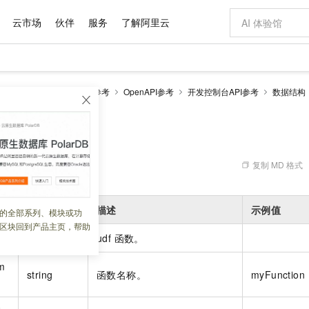
云市场
伙伴
服务
了解阿里云
AI 特惠
数据与 API
成为产品伙伴
企业增值服务
最佳实践
价格计算器
AI 场景体
基础软件
产品伙伴合
阿里云认证
市场活动
配置报价
大模型
k版
流计算Flink
开发参考
OpenAPI参考
开发控制台API参考
数据结构
自助选配和估算价格
新方式
域名与网站
睿译宝，AI翻译排版一步到位
智启 AI 普惠权益
产品生态集成认证中心
企业支持计划
云上春晚
千问官方 MaaS 平台，为开发者和 Agent 而生，新用户赠送 1 亿 + tokens 额度
云服务器 EC
Qwen Aud
AI Coding
阿里云Maa
2026 阿里云
为企业打
数据集
Windows
大模型认证
模型
NEW
NEW
交付可用成果
值低价云产品抢先购
提供智能易用的域名与建站服务
上传文档即自动完成翻译和格式还原
至高享 1亿+免费 tokens，加速 Al 应用落地
安全可靠、弹
智能编程，一键
ion
产品生态伙伴
专家技术服务
云上奥运之旅
弹性计算合作
阿里云中企出
手机三要素
宝塔 Linux
全部认证
价格优势
有专属领域专家
对象存储 OSS
GLM-5.2：长任务时代开源旗舰模型
阿里云 OPC 创新助力计划
云数据库 RD
即刻拥有 DeepS
AI 电商营销
产品生态伙伴工作台
企业增值服务台
云栖战略参考
云存储合作计
云栖大会
身份实名认证
CentOS
训练营
推动算力普惠，释放技术红利
的大模型服务
最高返9万
多领域专家智能体,一键组建 AI 虚拟交付团队
至高百万元 Token 补贴，加速一人公司成长
稳定、安全、高性价比、高性能的云存储服务
真正可用的 1M 上下文,一次完成代码全链路开发
轻松解锁专属 Dee
从图文生成到
复制 MD 格式
 09:21:17
云上的中国
数据库合作计
活动全景
短信
Docker
图片和
站式影视创作平台
人工智能平台 PAI
Hermes Agent，打造自进化智能体
Token Plan 模型订阅计划
Qoder
5 分钟轻松部署
AI 广告创作
企业成长
大模型
NEW
信息公告
看见新力量
云网络合作计
OCR 文字识别
JAVA
级电脑
证享300元代金券
可视化编排打通从文字构思到成片全链路闭环
一站式AI开发、训练和推理服务
自主进化，持久记忆，越用越聪明
Qwen3.8-Max 首发尝鲜，限时加量 10 倍，夜间低至2折
面向真实软件
图文、视频一
类型
描述
示例值
的全部系列、模块或功
Kimi-K3
HappyHors
NEW
魔搭 Mode
loud
服务实践
官网公告
区块回到产品主页，帮助
Kimi 最新旗舰模型，长程编程与推理利器
让文字生成流
金融模力时刻
Salesforce O
版
发票查验
全能环境
Qoder CN
Claude Code + GStack 打造工程团队
千问办公，限时限量积分加倍
云原生数据库 P
低代码高效构
AI 建站
NEW
作计划
object
udf 函数。
计划
创新中心
魔搭 ModelSc
健康状态
让AI从“聊天伙伴”进化为能干活的“数字员工”
覆盖公网/内网、递归/权威、移动APP等全场景解析服务
安装技能 GStack，拥有专属 AI 工程团队
你的AI工作搭子，覆盖日常办公高频场景
基于千问大模型等，支持代码智能生成、研发智能问答
0 代码专业建
客户案例
天气预报查询
操作系统
Deepseek-v4-pro
HappyHors
态合作计划
m
态智能体模型
旗舰 MoE 大模型，百万上下文与顶尖推理能力
图生视频，流
string
函数名称。
myFunction
Compute
同享
容器服务 Kubernetes 版 ACK
万小智 AI 建站低至 15元/月
云防火墙
AI 短剧/漫剧
快递物流查询
WordPress
成为服务伙
高校合作
式云数据仓库
点，立即开启云上创新
提供一站式管理容器应用的 K8s 服务
送.CN域名，送备案服务码
云原生的云上
AI助力短剧
GLM-5.2
Wan2.7-T
Ubuntu