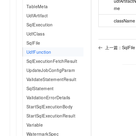
udfArtifact
AI 产品 免费试用
网络
TableMeta
安全
云开发大赛
me
Tableau 订阅
1亿+ 大模型 tokens 和 
UdfArtifact
可观测
入门学习赛
中间件
AI空中课堂在线直播课
className
140+云产品 免费试用
SqlExecution
大模型服务
上云与迁云
产品新客免费试用，最长1
数据库
UdfClass
生态解决方案
千问AI平台-Token Plan
企业出海
大模型ACA认证体验
SqlFile
大数据计算
上一篇：
SqlFile
助力企业全员 AI 认知与能
行业生态解决方案
UdfFunction
政企业务
媒体服务
千问AI平台-模型体验
SqlExecutionFetchResult
开发者生态解决方案
在线体验全尺寸、多种模态
企业服务与云通信
UpdateJobConfigParam
AI 开发和 AI 应用解决
Happy 系列大模型
ValidateStatementResult
域名与网站
SqlStatement
终端用户计算
ValidationErrorDetails
Serverless
StartSqlExecutionBody
大模型解决方案
StartSqlExecutionResult
开发工具
快速部署 Dify，高效搭建 
Variable
迁移与运维管理
WatermarkSpec