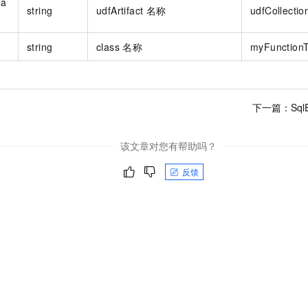
Na
服务生态伙伴
视觉 Coding、空间感知、多模态思考等全面升级
1M上下文，专为长程任务能力而生
云工开物
企业应用
string
udfArtifact 名称
udfCollection
Night Plan 支持 Qwen 3.8-Max
AI 办公
NEW
Red Hat
30+ 款产品免费体验
夜间 5 折，Qwen/Meoo/TokenPlan 客户专享
AI智能应用
科研合作
ERP
堂（旗舰版）
SUSE
string
class 名称
myFunctionT
智能客服
AI 应用构建
大模型原生
CRM
2个月
自动承接线索
建站小程序
Qoder
大模型服务平台百炼-应用模版
OA 办公系统
HOT
NEW
面向真实软件
个人版上线、团队版降价；千问3.8-Max首发发尝鲜
丰富多元化的应用模版和解决方案
下一篇：
Sql
力提升
财税管理
模板建站
万有无界
大模型服务平台百炼-智能体
400电话
定制建站
该文章对您有帮助吗？
的模型效果
灵活可视化地构建企业级 Agent
方案
广告营销
模板小程序
反馈
秒悟
人工智能平台 PAI
定制小程序
云端极速 AI 
新一代 AI 视频生成模型，深度适配广告营销等场景
AI Native 的算法工程平台，一站式完成建模、训练、推理服务部署
APP 开发
建站系统
AI 应用
10分钟微调：让0.6B模型媲美235B模型
多模态数据信
依托云原生高可用架构,实现Dify私有化部署
用1%尺寸在特定领域达到大模型90%以上效果