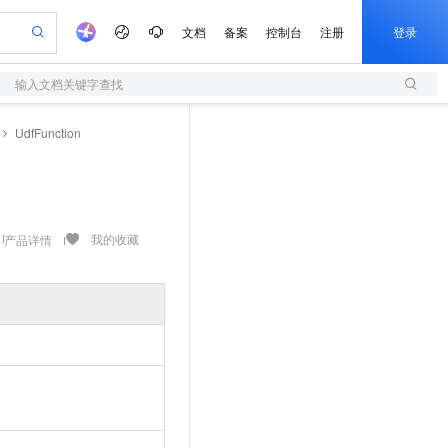
文档
备案
控制台
注册
登录
输入文档关键字查找
验
作计划
器
AI 活动
专业服务
服务伙伴合作计划
开发者社区
加入我们
服务平台百炼
阿里云 OPC 创新助力计划
UdfFunction
一站式生成采购清单，支持单品或批量购买
S
io：打造专属 AI 语音助手
S产品伙伴计划（繁花）
峰会
造的大模型服务与应用开发平台
轻量应用服务器
一句话生成原生可编辑精美 PPT 文稿
AI 生产力先锋
Al MaaS 服务伙伴赋能合作
域名
博文
Careers
至高可申请百万元
性可伸缩的云计算服务
开启高性价比 AI 编程新体验
Qwen-Audio-3.0-Realtime 端到端实时语音角色扮演
输入一句话想法, 轻松生成专业的 PPT
先锋实践拓展 AI 生产力的边界
快速构建应用程序和网站，即刻迈出上云第一步
Token 补贴，五大权
计划
海大会
伙伴信用分合作计划
商标
问答
社会招聘
益加速 OPC 成功
S
eek-V4-Pro
数字证书管理服务（原SSL证书）
一键部署幻兽帕鲁游戏服务器
飞天发布时刻
HOT
划
备案
电子书
校园招聘
pSeek-V4-Pro
视频创作，一键激活电商全链路生产力
全托管，含MySQL、PostgreSQL、SQL Server、MariaDB多引擎
实现全站HTTPS，呈现可信的WEB访问
一键购买专属联机服务器，轻松开启游戏
所见，即是所愿
我的收藏
产品详情
更多支持
划
公司注册
镜像站
视频生成
语音识别与合成
专属 QwenPaw
短信服务
漫剧工坊：一站式动画创作平台
AI 实训营
HOT
合作伙伴培训与认证
划
上云迁移
的智能体编程平台
站生成，高效打造优质广告素材
从聊天伙伴进化为能主动干活的本地数字员工
快速生产连贯的高质量长漫剧
从基础到进阶，Agent 创客手把手教你
国内短信简单易用，安全可靠，秒级触达，全球覆盖200+国家和地区。
e-1.1-T2V
Qwen3-TTS-Flash
lScope
我要反馈
查询合作伙伴
畅细腻的高质量视频
离线语音合成大模型，多语言方言自适应，低延迟高稳定
n Alibaba Cloud ISV 合作
代维服务
olarDB
建企业门户网站
大数据开发治理平台 DataWorks
10 分钟搭建微信、支付宝小程序
创新加速
ope
登录合作伙伴管理后台
我要建议
站，无忧落地极速上线
以可视化方式快速构建移动和 PC 门户网站
100%兼容MySQL、PostgreSQL，兼容Oracle，支持集中和分布式
高效部署网站，快速应用到小程序
Data Agent 驱动的一站式 Data+AI 开发治理平台
e-1.1-I2V
Cosyvoice-V3-Flash
安全
畅自然，细节丰富
高表现力语音合成大模型，语音克隆听感自然
我要投诉
上云场景组合购
伴
边界网络安全防护产品
漫剧创作，剧本、分镜、视频高效生成
覆盖90%+业务场景，专享组合折扣价
2V
VPN
Fun-ASR