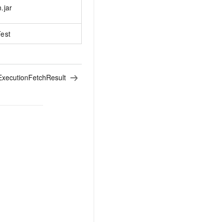
文戏情感细腻自然，动作戏激烈拳拳到肉，实现更强表演能力
支持中英文自由切换，具备更强的噪声鲁棒性
.jar
云聚AI 严选权益
SSL 证书
，一键激活高效办公新体验
精选AI产品，从模型到应用全链提效
堡垒机
est
AI 用量加速计划
应用
防火墙
、识别商机，让客服更高效、服务更出色。
新老同享，达量后返
千问办公
主机安全
NEW
的智能体编程平台
一站式AI生产力平台
ExecutionFetchResult
AI 应用及服务市场
伶鹊
企业级人与Agent协作平台，接入和调度多个数字员工
智能客服平台，对话机器人、对话分析、智能外呼
AI 应用
大模型服务平台百炼 - 全妙
大模型
应用创作平台
多模态内容创作工具，已接入 DeepSeek
自然语言处理
数据标注
机器学习
息提取
与 AI 智能体进行实时音视频通话
从文本、图片、视频中提取结构化的属性信息
构建支持视频理解的 AI 音视频实时通话应用