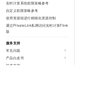
实时计算系统权限策略参考
自定义权限策略参考
使用资源组进行精细化资源控制
通过PrivateLink私网访问实时计算Flink
版
服务支持
常见问题
产品白皮书
技术支持
相关协议
视频专区
什么是阿里云实时计算Flink版
实时计算Flink版场景与应用
为什么选择阿里云
大模型
产品和定
实时计算Flink版SQL实践