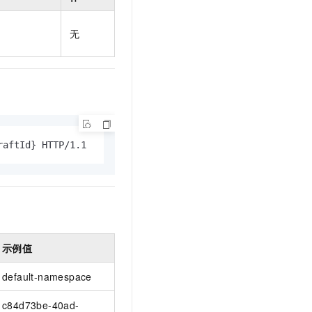
t.diy 一步搞定创意建站
构建大模型应用的安全防护体系
通过自然语言交互简化开发流程,全栈开发支持
通过阿里云安全产品对 AI 应用进行安全防护
无
raftId} HTTP/1.1
示例值
default-namespace
c84d73be-40ad-