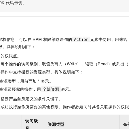
服务生态伙伴
视觉 Coding、空间感知、多模态思考等全面升级
1M上下文，专为长程任务能力而生
DK
代码示例。
云工开物
企业应用
Night Plan 支持 Qwen 3.8-Max
AI 办公
NEW
Red Hat
30+ 款产品免费体验
夜间 5 折，Qwen/Meoo/TokenPlan 客户专享
AI智能应用
科研合作
ERP
堂（旗舰版）
SUSE
智能客服
AI 应用构建
大模型原生
CRM
2个月
自动承接线索
建站小程序
Qoder
大模型服务平台百炼-应用模版
OA 办公系统
HOT
NEW
授权信息，可以在
RAM
权限策略语句的
元素中使用，用来给
Action
面向真实软件
个人版上线、团队版降价；千问3.8-Max首发发尝鲜
丰富多元化的应用模版和解决方案
限。具体说明如下：
力提升
财税管理
模板建站
万有无界
大模型服务平台百炼-智能体
体的权限点。
400电话
定制建站
的模型效果
灵活可视化地构建企业级 Agent
每个操作的访问级别，取值为写入（Write）、读取（Read）或列出（L
方案
广告营销
模板小程序
指操作中支持授权的资源类型。具体说明如下：
秒悟
人工智能平台 PAI
定制小程序
云端极速 AI 
新一代 AI 视频生成模型，深度适配广告营销等场景
AI Native 的算法工程平台，一站式完成建模、训练、推理服务部署
资源类型，用前面加 * 表示。
资源级授权的操作，用
表示。
APP 开发
全部资源
是指云产品自身定义的条件关键字。
建站系统
指成功执行操作所需要的其他权限。操作者必须同时具备关联操作的权
AI 应用
10分钟微调：让0.6B模型媲美235B模型
多模态数据信
访问级
依托云原生高可用架构,实现Dify私有化部署
用1%尺寸在特定领域达到大模型90%以上效果
资源类型
条
别