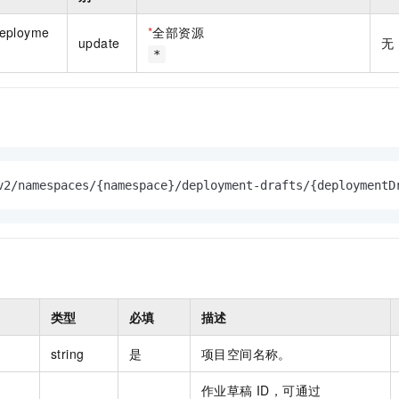
一个 AI 助手
即刻拥有 DeepSeek-R1 满血版
超强辅助，Bol
在企业官网、通讯软件中为客户提供 AI 客服
多种方案随心选，轻松解锁专属 DeepSeek
eployme
*
全部资源
update
无
*
v2/namespaces/{namespace}/deployment-drafts/{deploymentD
类型
必填
描述
string
是
项目空间名称。
作业草稿 ID，可通过