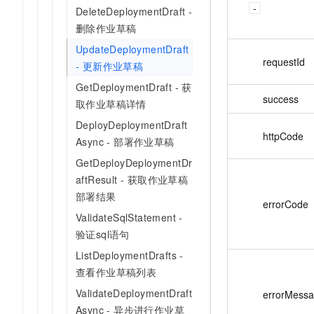
DeleteDeploymentDraft -
删除作业草稿
UpdateDeploymentDraft
requestId
- 更新作业草稿
GetDeploymentDraft - 获
success
取作业草稿详情
DeployDeploymentDraft
httpCode
Async - 部署作业草稿
GetDeployDeploymentDr
aftResult - 获取作业草稿
部署结果
errorCode
ValidateSqlStatement -
验证sql语句
ListDeploymentDrafts -
查看作业草稿列表
ValidateDeploymentDraft
errorMess
Async - 异步进行作业草