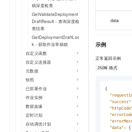
稿深度检查
GetValidateDeployment
data
DraftResult - 查询深度检
查结果
GetDeploymentDraftLoc
示例
k - 获取作业草稿锁
自定义函数
正常返回示例
自定义连接器
格式
JSON
元数据
快照
已部署作业
{
"requestI
作业实例
"success"
数据血缘
"httpCode
定时计划
"errorCod
"errorMes
自动调优计划
"data"
:
{