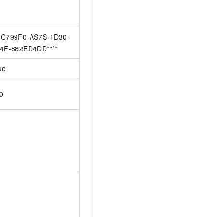
C799F0-AS7S-1D30-
4F-882ED4DD****
ue
0