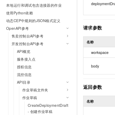
deploymentDra
本地运行和调试包含连接器的作业
使用Python依赖
动态CEP中规则的JSON格式定义
请求参数
OpenAPI参考
售卖控制台API参考
名称
开发控制台API参考
API概览
workspace
服务接入点
body
授权信息
流控信息
API目录
返回参数
作业草稿文件夹
作业草稿
名称
CreateDeploymentDraft
- 创建作业草稿