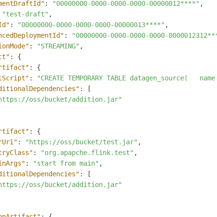
mentDraftId"
:
"00000000-0000-0000-0000-00000012****"
,
"test-draft"
,
Id"
:
"00000000-0000-0000-0000-00000013****"
,
ncedDeploymentId"
:
"00000000-0000-0000-0000-0000012312**
ionMode"
:
"STREAMING"
,
ct"
:
{
rtifact"
:
{
lScript"
:
"CREATE TEMPORARY TABLE datagen_source(   name
ditionalDependencies"
:
[
https://oss/bucket/addition.jar"
rtifact"
:
{
rUri"
:
"https://oss/bucket/test.jar"
,
tryClass"
:
"org.apapche.flink.test"
,
inArgs"
:
"start from main"
,
ditionalDependencies"
:
[
https://oss/bucket/addition.jar"
onArtifact"
:
{