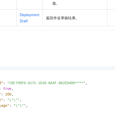
值。
Deployment
返回作业草稿结果。
Draft
d"
:
"CBC799F0-AS7S-1D30-8A4F-882ED4DD****"
,
:
true
,
"
:
200
,
e"
:
"\"\""
,
sage"
:
"\"\""
,