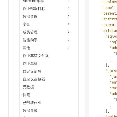
Session集群
"deploy
"name"
:
作业部署目标
"parent
数据查询
"refere
变量
"execut
"artifa
成员管理
"sqlA
智能助手
"sq
其他
"ad
"
作业草稿文件夹
]
作业草稿
}
,
自定义函数
"jarA
"ja
自定义连接器
"en
元数据
"ma
"ad
快照
"
已部署作业
]
数据血缘
}
,
"pyth