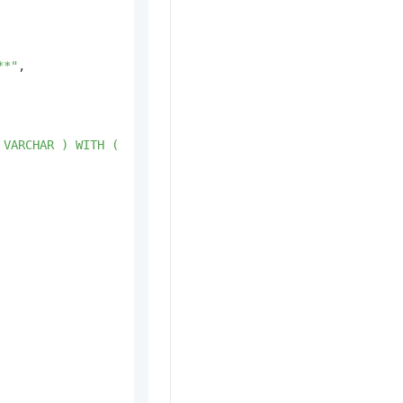
**"
,
 VARCHAR ) WITH (   'connector' = 'datagen' ); CREATE TE