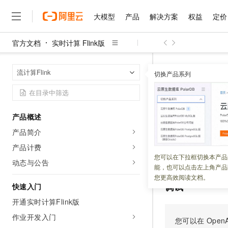
大模型
产品
解决方案
权益
定价
官方文档
实时计算 Flink版
大模型
产品
解决方案
权益
定价
云市场
伙伴
服务
了解阿里云
精选产品
精选解决方案
普惠上云
产品定价
精选商城
成为销售伙伴
售前咨询
为什么选择阿里云
千问AI平台
实时计算 Flin
首页
流计算Flink
了解云产品的定价详情
切换产品系列
UpdateDeployme
大模型服务平台百炼
千问办公，解锁你的工作
普惠上云 官方力荐
分销伙伴
在线服务
网站建设
什么是云计算
大
大模型服务与应用平台
企业级Agent产品，直接
云服务器38元/年起，超
咨询伙伴
多端小程序
技术领先
UpdateD
云上成本管理
售后服务
千问大模型
Agency Agents：拥
官方推荐返现计划
大模型
大模型
精选产品
精选解决方案
Salesforce 国际版订阅
稳定可靠
产品概述
管理和优化成本
多元化、高性能、安全可靠
推荐新用户得奖励，单订单
销售伙伴合作计划
自助服务
产品简介
更新时间：
2026-05-25
友盟天域
安全合规
人工智能与机器学习
AI
文本生成
无影云电脑
HappyHorse 打造一
云工开物
无影生态合作计划
在线服务
产品计费
观测云
分析师报告
随时随地安全接入的云上超
高校专属算力普惠，学生认
计算
互联网应用开发
更新
SQL、数据
您可以在下拉框切换本产品
Qwen3.8-Max
HOT
动态与公告
Salesforce On Alibaba C
工单服务
能，也可以点击左上角产品
智能体时代全能旗舰模型
Tuya 物联网平台阿里云
研究报告与白皮书
云解析DNS
快速拥有专属 OpenClaw
Consulting Partner 合
大数据
容器
您更高效阅读文档。
免费试用
短信专区
调试
快速入门
蓝凌 OA
Qwen3.7-Plus
AI 大模型销售与服务生
现代化应用
存储
天池大赛
能看、能想、能动手的多模
开通实时计算Flink版
云原生大数据计算服务 Max
解决方案免费试用 新老
电子合同
面向分析的企业级SaaS模
最高领取价值200元试用
作业开发入门
安全
网络与CDN
您可以在
OpenA
AI 算法大赛
Qwen3-VL-Plus
畅捷通