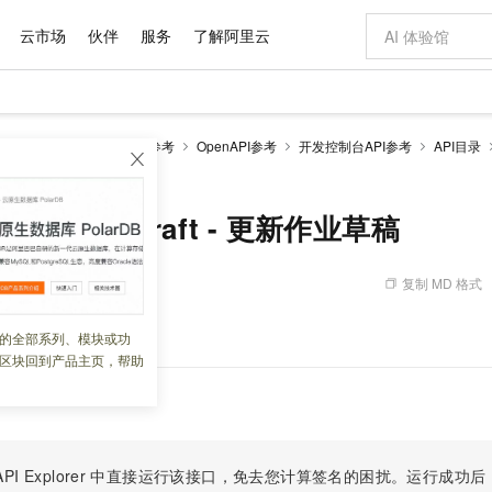
云市场
伙伴
服务
了解阿里云
AI 特惠
数据与 API
成为产品伙伴
企业增值服务
最佳实践
价格计算器
AI 场景体
基础软件
产品伙伴合
阿里云认证
市场活动
配置报价
大模型
k版
流计算Flink
开发参考
OpenAPI参考
开发控制台API参考
API目录
自助选配和估算价格
ntDraft - 更新作业草稿
新方式
域名与网站
睿译宝，AI翻译排版一步到位
智启 AI 普惠权益
产品生态集成认证中心
企业支持计划
云上春晚
千问官方 MaaS 平台，为开发者和 Agent 而生，新用户赠送 1 亿 + tokens 额度
云服务器 EC
Qwen Aud
AI Coding
阿里云Maa
2026 阿里云
为企业打
数据集
Windows
大模型认证
模型
NEW
NEW
交付可用成果
值低价云产品抢先购
提供智能易用的域名与建站服务
上传文档即自动完成翻译和格式还原
至高享 1亿+免费 tokens，加速 Al 应用落地
安全可靠、弹
智能编程，一键
产品生态伙伴
专家技术服务
云上奥运之旅
弹性计算合作
阿里云中企出
手机三要素
宝塔 Linux
全部认证
eploymentDraft - 更新作业草稿
价格优势
有专属领域专家
对象存储 OSS
GLM-5.2：长任务时代开源旗舰模型
阿里云 OPC 创新助力计划
云数据库 RD
即刻拥有 DeepS
AI 电商营销
产品生态伙伴工作台
企业增值服务台
云栖战略参考
云存储合作计
云栖大会
身份实名认证
CentOS
训练营
推动算力普惠，释放技术红利
的大模型服务
最高返9万
多领域专家智能体,一键组建 AI 虚拟交付团队
至高百万元 Token 补贴，加速一人公司成长
稳定、安全、高性价比、高性能的云存储服务
真正可用的 1M 上下文,一次完成代码全链路开发
轻松解锁专属 Dee
从图文生成到
复制 MD 格式
 02:44:30
云上的中国
数据库合作计
活动全景
短信
Docker
图片和
站式影视创作平台
人工智能平台 PAI
Hermes Agent，打造自进化智能体
Token Plan 模型订阅计划
Qoder
5 分钟轻松部署
AI 广告创作
企业成长
大模型
NEW
信息公告
看见新力量
云网络合作计
OCR 文字识别
JAVA
级电脑
证享300元代金券
可视化编排打通从文字构思到成片全链路闭环
一站式AI开发、训练和推理服务
自主进化，持久记忆，越用越聪明
Qwen3.8-Max 首发尝鲜，限时加量 10 倍，夜间低至2折
面向真实软件
图文、视频一
摄入作业草稿。
的全部系列、模块或功
Kimi-K3
HappyHors
NEW
魔搭 Mode
loud
服务实践
官网公告
区块回到产品主页，帮助
Kimi 最新旗舰模型，长程编程与推理利器
让文字生成流
金融模力时刻
Salesforce O
版
发票查验
全能环境
Qoder CN
Claude Code + GStack 打造工程团队
千问办公，限时限量积分加倍
云原生数据库 P
低代码高效构
AI 建站
NEW
作计划
计划
创新中心
魔搭 ModelSc
健康状态
让AI从“聊天伙伴”进化为能干活的“数字员工”
覆盖公网/内网、递归/权威、移动APP等全场景解析服务
安装技能 GStack，拥有专属 AI 工程团队
你的AI工作搭子，覆盖日常办公高频场景
基于千问大模型等，支持代码智能生成、研发智能问答
0 代码专业建
客户案例
天气预报查询
操作系统
Deepseek-v4-pro
HappyHors
态合作计划
态智能体模型
旗舰 MoE 大模型，百万上下文与顶尖推理能力
图生视频，流
Compute
同享
容器服务 Kubernetes 版 ACK
万小智 AI 建站低至 15元/月
云防火墙
AI 短剧/漫剧
快递物流查询
WordPress
成为服务伙
高校合作
式云数据仓库
点，立即开启云上创新
提供一站式管理容器应用的 K8s 服务
送.CN域名，送备案服务码
云原生的云上
AI助力短剧
PI Explorer
中直接运行该接口，免去您计算签名的困扰。运行成功后，OpenA
GLM-5.2
Wan2.7-T
Ubuntu