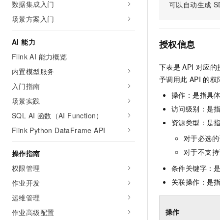
数据集成入门
可以自动生成
S
AI 产品 免费试用
网络
安全
云开发大赛
Tableau 订阅
场景方案入门
1亿+ 大模型 tokens 和 
可观测
入门学习赛
中间件
AI空中课堂在线直播课
140+云产品 免费试用
AI 能力
大模型服务
授权信息
上云与迁云
产品新客免费试用，最长1
数据库
Flink AI 能力概览
生态解决方案
千问AI平台-Token Plan
下表是
API
对应的
企业出海
大模型ACA认证体验
内置模型服务
大数据计算
予调用此
API
的权
助力企业全员 AI 认知与能
行业生态解决方案
入门指南
政企业务
媒体服务
千问AI平台-模型体验
操作：是指具
开发者生态解决方案
场景实践
在线体验全尺寸、多种模态
访问级别：是指
企业服务与云通信
SQL AI 函数（AI Function）
AI 开发和 AI 应用解决
资源类型：是
Happy 系列大模型
Flink Python DataFrame API
域名与网站
对于必选的
终端用户计算
对于不支持
操作指南
权限管理
条件关键字：
Serverless
大模型解决方案
关联操作：是
作业开发
开发工具
快速部署 Dify，高效搭建 
运维管理
迁移与运维管理
操作
作业高级配置