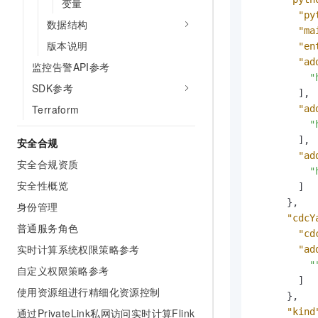
变量
"py
数据结构
"ma
版本说明
"en
"ad
监控告警API参考
"
SDK参考
]
,
Terraform
"ad
"
]
,
安全合规
"ad
安全合规资质
"
安全性概览
]
}
,
身份管理
"cdcY
普通服务角色
"cd
实时计算系统权限策略参考
"ad
"
自定义权限策略参考
]
使用资源组进行精细化资源控制
}
,
"kind
通过PrivateLink私网访问实时计算Flink