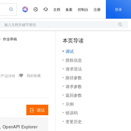
文档
备案
控制台
注册
登录
输入文档关键字查找
验
作计划
器
AI 活动
专业服务
服务伙伴合作计划
开发者社区
加入我们
服务平台百炼
阿里云 OPC 创新助力计划
作业草稿
本页导读
（1）
一站式生成采购清单，支持单品或批量购买
S
io：打造专属 AI 语音助手
S产品伙伴计划（繁花）
峰会
造的大模型服务与应用开发平台
轻量应用服务器
一句话生成原生可编辑精美 PPT 文稿
AI 生产力先锋
Al MaaS 服务伙伴赋能合作
域名
博文
Careers
至高可申请百万元
调试
性可伸缩的云计算服务
开启高性价比 AI 编程新体验
Qwen-Audio-3.0-Realtime 端到端实时语音角色扮演
输入一句话想法, 轻松生成专业的 PPT
先锋实践拓展 AI 生产力的边界
快速构建应用程序和网站，即刻迈出上云第一步
Token 补贴，五大权
计划
海大会
伙伴信用分合作计划
商标
问答
社会招聘
授权信息
益加速 OPC 成功
S
eek-V4-Pro
数字证书管理服务（原SSL证书）
一键部署幻兽帕鲁游戏服务器
飞天发布时刻
HOT
划
备案
电子书
校园招聘
请求语法
pSeek-V4-Pro
视频创作，一键激活电商全链路生产力
全托管，含MySQL、PostgreSQL、SQL Server、MariaDB多引擎
实现全站HTTPS，呈现可信的WEB访问
一键购买专属联机服务器，轻松开启游戏
所见，即是所愿
更多支持
我的收藏
产品详情
划
公司注册
镜像站
路径参数
视频生成
语音识别与合成
专属 QwenPaw
短信服务
漫剧工坊：一站式动画创作平台
AI 实训营
HOT
合作伙伴培训与认证
请求参数
划
上云迁移
的智能体编程平台
站生成，高效打造优质广告素材
从聊天伙伴进化为能主动干活的本地数字员工
快速生产连贯的高质量长漫剧
从基础到进阶，Agent 创客手把手教你
国内短信简单易用，安全可靠，秒级触达，全球覆盖200+国家和地区。
e-1.1-T2V
Qwen3-TTS-Flash
lScope
我要反馈
查询合作伙伴
返回参数
畅细腻的高质量视频
离线语音合成大模型，多语言方言自适应，低延迟高稳定
n Alibaba Cloud ISV 合作
代维服务
olarDB
建企业门户网站
大数据开发治理平台 DataWorks
10 分钟搭建微信、支付宝小程序
示例
创新加速
ope
登录合作伙伴管理后台
我要建议
站，无忧落地极速上线
以可视化方式快速构建移动和 PC 门户网站
100%兼容MySQL、PostgreSQL，兼容Oracle，支持集中和分布式
高效部署网站，快速应用到小程序
Data Agent 驱动的一站式 Data+AI 开发治理平台
e-1.1-I2V
Cosyvoice-V3-Flash
调试
错误码
安全
畅自然，细节丰富
高表现力语音合成大模型，语音克隆听感自然
我要投诉
上云场景组合购
伴
变更历史
边界网络安全防护产品
漫剧创作，剧本、分镜、视频高效生成
覆盖90%+业务场景，专享组合折扣价
PI Explorer
2V
VPN
Fun-ASR