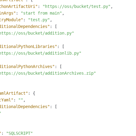
thonArtifactUri"
:
"https://oss/bucket/test.py"
,
inArgs"
:
"start from main"
,
tryModule"
:
"test.py"
,
ditionalDependencies"
:
[
https://oss/bucket/addition.py"
ditionalPythonLibraries"
:
[
https://oss/bucket/additionlib.py"
ditionalPythonArchives"
:
[
https://oss/bucket/additionArchives.zip"
amlArtifact"
:
{
cYaml"
:
""
,
ditionalDependencies"
:
[
"
"
:
"SQLSCRIPT"