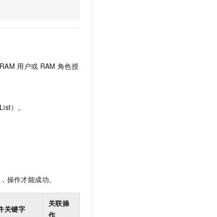
文戏情感细腻自然，动作戏激烈拳拳到肉，实现更强表演能力
支持中英文自由切换，具备更强的噪声鲁棒性
云聚AI 严选权益
SSL 证书
，一键激活高效办公新体验
精选AI产品，从模型到应用全链提效
堡垒机
AI 用量加速计划
应用
防火墙
、识别商机，让客服更高效、服务更出色。
新老同享，达量后返
千问办公
主机安全
NEW
RAM
用户或
RAM
角色授
的智能体编程平台
一站式AI生产力平台
AI 应用及服务市场
伶鹊
企业级人与Agent协作平台，接入和调度多个数字员工
智能客服平台，对话机器人、对话分析、智能外呼
ist）。
AI 应用
大模型服务平台百炼 - 全妙
大模型
应用创作平台
多模态内容创作工具，已接入 DeepSeek
自然语言处理
数据标注
限，操作才能成功。
机器学习
息提取
与 AI 智能体进行实时音视频通话
关联操
从文本、图片、视频中提取结构化的属性信息
构建支持视频理解的 AI 音视频实时通话应用
件关键字
作