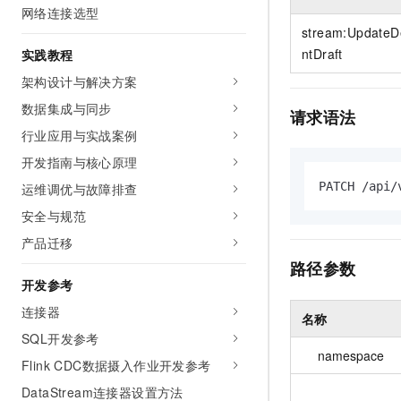
10 分钟在聊天系统中增加
网络连接选型
专有云
stream:UpdateD
ntDraft
实践教程
架构设计与解决方案
数据集成与同步
请求语法
行业应用与实战案例
开发指南与核心原理
PATCH /api/
运维调优与故障排查
安全与规范
产品迁移
路径参数
开发参考
连接器
名称
SQL开发参考
namespace
Flink CDC数据摄入作业开发参考
DataStream连接器设置方法