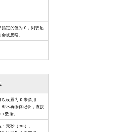
。
果指定的值为
0，则该配
项会被忽略。
。
注
可以设置为
0
来禁用
，即不再缓存记录，直接
ush
数据。
位：毫秒（ms）。