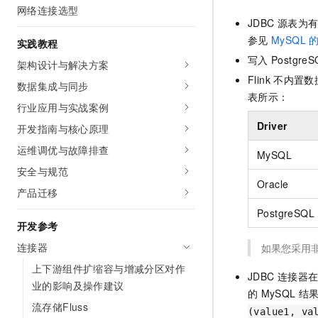
10 分钟在聊天系统中增加
网络连接选型
专有云
JDBC
源表为
参见
MySQL
实践教程
写入
PostgreS
架构设计与解决方案
Flink
不内置数
数据集成与同步
表所示：
行业应用与实战案例
Driver
开发指南与核心原理
运维调优与故障排查
MySQL
安全与规范
Oracle
产品迁移
PostgreSQL
开发参考
连接器
如果您采用
上下游组件扩缩容与增减分区对作
JDBC
连接器
业的影响及操作建议
的
MySQL
结
流存储Fluss
(value1, va