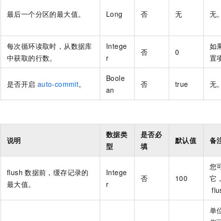
最后一个分区的最大值。
Long
否
无
无
每次循环读取时，从数据库
Intege
如
否
0
中获取的行数。
r
置
Boole
是否开启
auto-commit
。
否
true
无
an
数据类
是否必
说明
默认值
备
型
填
您
flush
数据前，缓存记录的
Intege
否
100
它
最大值。
r
fl
单