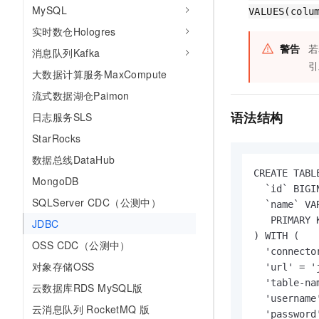
MySQL
VALUES(colu
实时数仓Hologres
警告
若
消息队列Kafka
引
大数据计算服务MaxCompute
流式数据湖仓Paimon
语法结构
日志服务SLS
StarRocks
数据总线DataHub
CREATE TABL
MongoDB
  `id` BIGIN
SQLServer CDC（公测中）
  `name` VAR
   PRIMARY 
JDBC
) WITH (

OSS CDC（公测中）
  'connector
对象存储OSS
  'url' = 'j
  'table-na
云数据库RDS MySQL版
  'username
云消息队列 RocketMQ 版
  'password