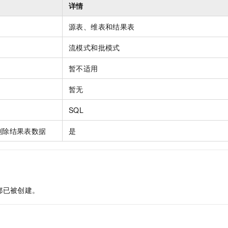
服务生态伙伴
视觉 Coding、空间感知、多模态思考等全面升级
1M上下文，专为长程任务能力而生
云工开物
详情
企业应用
Night Plan 支持 Qwen 3.8-Max
AI 办公
NEW
Red Hat
30+ 款产品免费体验
夜间 5 折，Qwen/Meoo/TokenPlan 客户专享
AI智能应用
科研合作
源表、维表和结果表
ERP
堂（旗舰版）
SUSE
智能客服
AI 应用构建
大模型原生
流模式和批模式
CRM
2个月
自动承接线索
建站小程序
Qoder
大模型服务平台百炼-应用模版
OA 办公系统
HOT
NEW
暂不适用
面向真实软件
个人版上线、团队版降价；千问3.8-Max首发发尝鲜
丰富多元化的应用模版和解决方案
力提升
财税管理
模板建站
暂无
万有无界
大模型服务平台百炼-智能体
400电话
定制建站
的模型效果
灵活可视化地构建企业级 Agent
SQL
方案
广告营销
模板小程序
秒悟
人工智能平台 PAI
删除结果表数据
是
定制小程序
云端极速 AI 
新一代 AI 视频生成模型，深度适配广告营销等场景
AI Native 的算法工程平台，一站式完成建模、训练、推理服务部署
APP 开发
建站系统
都已被创建。
AI 应用
10分钟微调：让0.6B模型媲美235B模型
多模态数据信
依托云原生高可用架构,实现Dify私有化部署
用1%尺寸在特定领域达到大模型90%以上效果