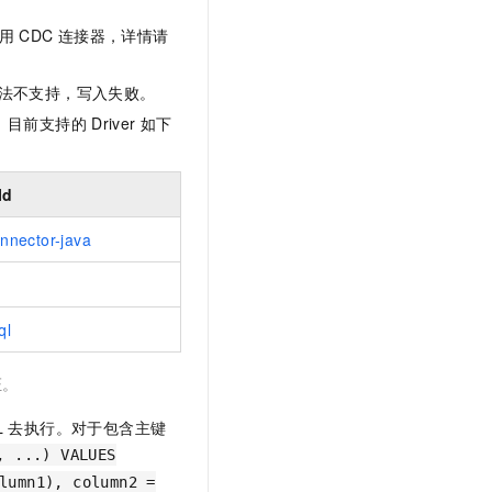
t.diy 一步搞定创意建站
构建大模型应用的安全防护体系
用
CDC
连接器，详情请
通过自然语言交互简化开发流程,全栈开发支持
通过阿里云安全产品对 AI 应用进行安全防护
法不支持，写入失败。
。目前支持的
Driver
如下
Id
nnector-java
ql
证。
L
去执行。对于包含主键
, ...) VALUES
lumn1), column2 =