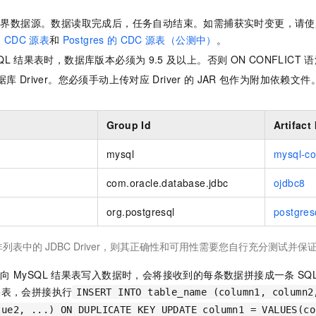
一个 AI 助手
即刻拥有 DeepSeek-R1 满血版
超强辅助，Bol
有界数据源。数据读取完成后，任务自动结束。如需捕获实时变更，请使
在企业官网、通讯软件中为客户提供 AI 客服
多种方案随心选，轻松解锁专属 DeepSeek
的
CDC
源表
和
Postgres
的
CDC
源表（公测中）
。
QL
结果表时，数据库版本必须为
9.5
及以上。否则
ON CONFLICT
语
据库
Driver。您必须手动上传对应
Driver
的
JAR
包作为附加依赖文件
Group Id
Artifact 
mysql
mysql-co
com.oracle.database.jdbc
ojdbc8
org.postgresql
postgres
非列表中的
JDBC Driver，则其正确性和可用性需要您自行充分测试并保
在向
MySQL
结果表写入数据时，会将接收到的每条数据拼接成一条
SQ
果表，会拼接执行
INSERT INTO table_name (column1, column2
lue2, ...) ON DUPLICATE KEY UPDATE column1 = VALUES(co