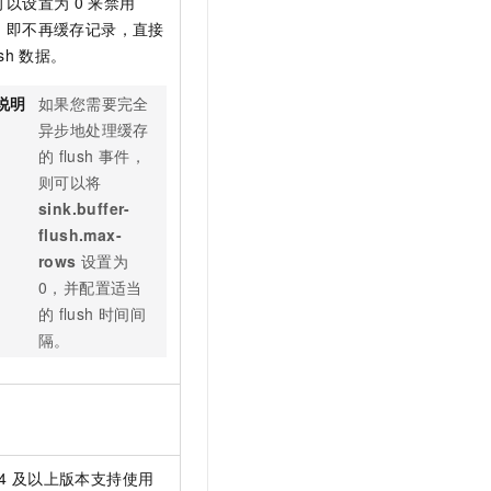
可以设置为
0
来禁用
，即不再缓存记录，直接
ush
数据。
说明
如果您需要完全
异步地处理缓存
的
flush
事件，
则可以将
sink.buffer-
flush.max-
rows
设置为
0，并配置适当
的
flush
时间间
隔。
。
4
及以上版本支持使用