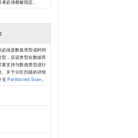
两者必须都被指定。
注
列必须是数值类型或时间
类型，且该类型在数据库
需要支持与数值类型进行
较。关于分区扫描的详情
参见
Partitioned Scan
。
。
。