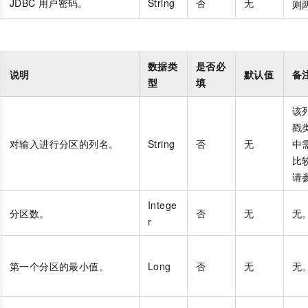
JDBC
用户密码。
String
否
无
则
数据类
是否必
说明
默认值
备
型
填
该
戳
对输入进行分区的列名。
String
否
无
中
比
请
Intege
分区数。
否
无
无
r
第一个分区的最小值。
Long
否
无
无