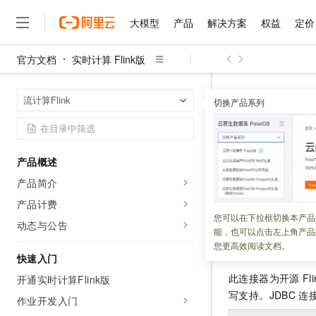
大模型
产品
解决方案
权益
定价
官方文档
实时计算 Flink版
大模型
产品
解决方案
权益
定价
云市场
伙伴
服务
了解阿里云
精选产品
精选解决方案
普惠上云
产品定价
精选商城
成为销售伙伴
售前咨询
为什么选择阿里云
千问AI平台
实时计算 Flin
首页
流计算Flink
了解云产品的定价详情
切换产品系列
大模型服务平台百炼
睿译宝，AI翻译排版一
普惠上云 官方力荐
分销伙伴
在线服务
网站建设
什么是云计算
大
大模型服务与应用平台
上传文档即自动完成翻译和
云服务器38元/年起，超
JDBC
咨询伙伴
多端小程序
技术领先
云上成本管理
售后服务
千问大模型
GLM-5.2：长任务时代
官方推荐返现计划
大模型
大模型
精选产品
精选解决方案
Salesforce 国际版订阅
稳定可靠
产品概述
管理和优化成本
多元化、高性能、安全可靠
推荐新用户得奖励，单订单
更新时间：
2025-12-16
销售伙伴合作计划
自助服务
产品简介
友盟天域
安全合规
人工智能与机器学习
AI
文本生成
无影云电脑
Hermes Agent，打造
云工开物
本文为您介绍如何
无影生态合作计划
在线服务
产品计费
观测云
分析师报告
随时随地安全接入的云上超
自主进化，持久记忆，越用
高校专属算力普惠，学生认
计算
互联网应用开发
您可以在下拉框切换本产品
Qwen3.8-Max
HOT
动态与公告
Salesforce On Alibaba C
工单服务
能，也可以点击左上角产品
智能体时代全能旗舰模型
Tuya 物联网平台阿里云
研究报告与白皮书
云解析DNS
快速拥有专属 OpenClaw
Consulting Partner 合
背景信息
大数据
容器
您更高效阅读文档。
免费试用
短信专区
快速入门
蓝凌 OA
Qwen3.7-Plus
AI 大模型销售与服务生
现代化应用
存储
天池大赛
此连接器为开源
Fl
能看、能想、能动手的多模
开通实时计算Flink版
云原生大数据计算服务 Max
解决方案免费试用 新老
电子合同
写支持。JDBC
连
面向分析的企业级SaaS模
最高领取价值200元试用
作业开发入门
安全
网络与CDN
AI 算法大赛
Qwen3-VL-Plus
畅捷通