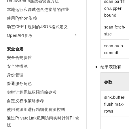
DataStream连接器设置方法
scan.partiti
on.upper-
本地运行和调试包含连接器的作业
bound
使用Python依赖
动态CEP中规则的JSON格式定义
scan.fetch-
size
OpenAPI参考
scan.auto-
安全合规
commit
安全合规资质
安全性概览
结果表独有
身份管理
参数
普通服务角色
实时计算系统权限策略参考
sink.buffer-
自定义权限策略参考
flush.max-
使用资源组进行精细化资源控制
rows
通过PrivateLink私网访问实时计算Flink
版