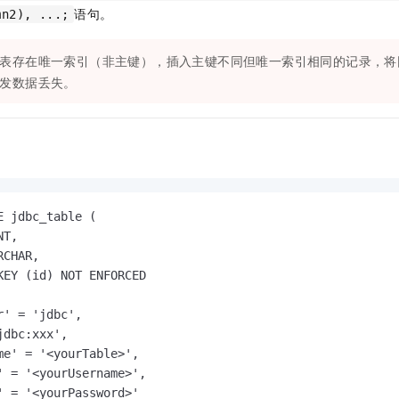
语句。
mn2), ...;
表存在唯一索引（非主键），插入主键不同但唯一索引相同的记录，将
发数据丢失。
E jdbc_table (

T,

CHAR,

KEY (id) NOT ENFORCED

' = 'jdbc',

dbc:xxx',

me' = '<yourTable>',

' = '<yourUsername>',

' = '<yourPassword>'
