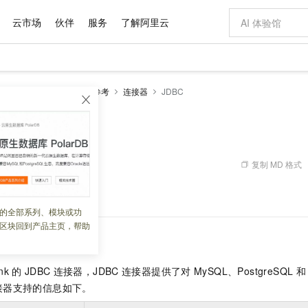
云市场
伙伴
服务
了解阿里云
AI 特惠
数据与 API
成为产品伙伴
企业增值服务
最佳实践
价格计算器
AI 场景体
基础软件
产品伙伴合
阿里云认证
市场活动
配置报价
大模型
k版
流计算Flink
开发参考
连接器
JDBC
自助选配和估算价格
步到位
域名与网站
智启 AI 普惠权益
产品生态集成认证中心
企业支持计划
云上春晚
Qwen Audio：打造专属 AI 语音助手
千问官方 MaaS 平台，为开发者和 Agent 而生，新用户赠送 1 亿 + tokens 额度
云服务器 EC
一句话生成原生
AI Coding
阿里云Maa
2026 阿里云
为企业打
数据集
Windows
大模型认证
模型
NEW
NEW
格式还原
值低价云产品抢先购
提供智能易用的域名与建站服务
至高享 1亿+免费 tokens，加速 Al 应用落地
Qwen-Audio-3.0-Realtime 端到端实时语音角色扮演
安全可靠、弹
输入一句话想法,
智能编程，一键
产品生态伙伴
专家技术服务
云上奥运之旅
弹性计算合作
阿里云中企出
手机三要素
宝塔 Linux
全部认证
价格优势
开源旗舰模型
对象存储 OSS
即刻拥有 DeepSeek-V4-Pro
阿里云 OPC 创新助力计划
云数据库 RD
一键部署幻兽
AI 电商营销
产品生态伙伴工作台
企业增值服务台
云栖战略参考
云存储合作计
云栖大会
身份实名认证
CentOS
训练营
推动算力普惠，释放技术红利
的大模型服务
最高返9万
真正可用的 1M 上下文,一次完成代码全链路开发
轻松解锁专属 DeepSeek-V4-Pro
至高百万元 Token 补贴，加速一人公司成长
稳定、安全、高性价比、高性能的云存储服务
一键购买专属
从图文生成到
复制 MD 格式
 06:39:39
云上的中国
数据库合作计
活动全景
短信
Docker
图片和
自进化智能体
人工智能平台 PAI
5 分钟轻松部署专属 QwenPaw
Token Plan 模型订阅计划
Qoder
高效搭建 AI
AI 广告创作
企业成长
大模型
NEW
HOT
信息公告
使用
JDBC
连接器。
看见新力量
云网络合作计
OCR 文字识别
JAVA
级电脑
越聪明
证享300元代金券
一站式AI开发、训练和推理服务
Qwen3.8-Max 首发尝鲜，限时加量 10 倍，夜间低至2折
从聊天伙伴进化为能主动干活的本地数字员工
面向真实软件
图文、视频一
的全部系列、模块或功
Kimi-K3
HappyHors
NEW
魔搭 Mode
loud
服务实践
官网公告
区块回到产品主页，帮助
Kimi 最新旗舰模型，长程编程与推理利器
让文字生成流
金融模力时刻
Salesforce O
版
发票查验
全能环境
Qoder CN
Claude Code + GStack 打造工程团队
千问办公，限时限量积分加倍
云原生数据库 P
低代码高效构
AI 建站
NEW
作计划
计划
创新中心
魔搭 ModelSc
健康状态
让AI从“聊天伙伴”进化为能干活的“数字员工”
覆盖公网/内网、递归/权威、移动APP等全场景解析服务
安装技能 GStack，拥有专属 AI 工程团队
你的AI工作搭子，覆盖日常办公高频场景
基于千问大模型等，支持代码智能生成、研发智能问答
0 代码专业建
客户案例
天气预报查询
操作系统
Deepseek-v4-pro
HappyHors
态合作计划
ink
的
JDBC
连接器，JDBC
连接器提供了对
MySQL、PostgreSQL
和
态智能体模型
旗舰 MoE 大模型，百万上下文与顶尖推理能力
图生视频，流
Compute
同享
容器服务 Kubernetes 版 ACK
万小智 AI 建站低至 15元/月
云防火墙
AI 短剧/漫剧
快递物流查询
WordPress
成为服务伙
高校合作
接器支持的信息如下。
式云数据仓库
点，立即开启云上创新
提供一站式管理容器应用的 K8s 服务
送.CN域名，送备案服务码
云原生的云上
AI助力短剧
GLM-5.2
Wan2.7-T
Ubuntu