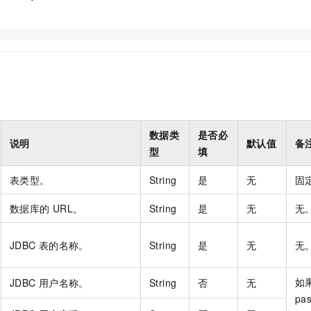
数据类
是否必
说明
默认值
备
型
填
表类型。
String
是
无
固
数据库的
URL。
String
是
无
无
JDBC
表的名称。
String
是
无
无
如
JDBC
用户名称。
String
否
无
pa