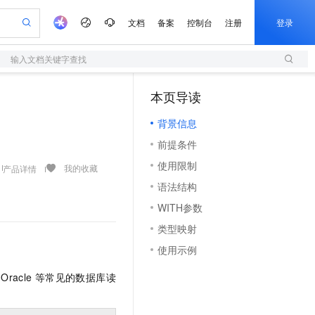
文档
备案
控制台
注册
登录
输入文档关键字查找
验
作计划
器
AI 活动
专业服务
服务伙伴合作计划
开发者社区
加入我们
服务平台百炼
阿里云 OPC 创新助力计划
本页导读
（1）
一站式生成采购清单，支持单品或批量购买
S
可编辑精美 PPT 文稿
S产品伙伴计划（繁花）
峰会
造的大模型服务与应用开发平台
轻量应用服务器
Agency Agents：拥有专属领域专家
AI 生产力先锋
Al MaaS 服务伙伴赋能合作
域名
博文
Careers
至高可申请百万元
背景信息
性可伸缩的云计算服务
 轻松生成专业的 PPT
开启高性价比 AI 编程新体验
先锋实践拓展 AI 生产力的边界
快速构建应用程序和网站，即刻迈出上云第一步
多领域专家智能体,一键组建 AI 虚拟交付团队
Token 补贴，五大权
计划
海大会
伙伴信用分合作计划
商标
问答
社会招聘
前提条件
益加速 OPC 成功
S
帕鲁游戏服务器
数字证书管理服务（原SSL证书）
HappyHorse 打造一站式影视创作平台
飞天发布时刻
HOT
划
备案
电子书
校园招聘
使用限制
联机服务器，轻松开启游戏
视频创作，一键激活电商全链路生产力
全托管，含MySQL、PostgreSQL、SQL Server、MariaDB多引擎
实现全站HTTPS，呈现可信的WEB访问
所见，即是所愿
可视化编排打通从文字构思到成片全链路闭环
我的收藏
产品详情
更多支持
划
公司注册
镜像站
语法结构
视频生成
语音识别与合成
 智能体与工作流应用
短信服务
漫剧工坊：一站式动画创作平台
AI 实训营
合作伙伴培训与认证
WITH参数
划
上云迁移
的智能体编程平台
站生成，高效打造优质广告素材
通过阿里云百炼高效搭建AI应用,助力高效开发
快速生产连贯的高质量长漫剧
从基础到进阶，Agent 创客手把手教你
国内短信简单易用，安全可靠，秒级触达，全球覆盖200+国家和地区。
e-1.1-T2V
Qwen3-TTS-Flash
lScope
我要反馈
查询合作伙伴
类型映射
畅细腻的高质量视频
离线语音合成大模型，多语言方言自适应，低延迟高稳定
n Alibaba Cloud ISV 合作
代维服务
olarDB
建企业门户网站
大数据开发治理平台 DataWorks
10 分钟搭建微信、支付宝小程序
使用示例
创新加速
ope
登录合作伙伴管理后台
我要建议
站，无忧落地极速上线
以可视化方式快速构建移动和 PC 门户网站
100%兼容MySQL、PostgreSQL，兼容Oracle，支持集中和分布式
高效部署网站，快速应用到小程序
Data Agent 驱动的一站式 Data+AI 开发治理平台
e-1.1-I2V
Cosyvoice-V3-Flash
安全
Oracle
等常见的数据库读
畅自然，细节丰富
高表现力语音合成大模型，语音克隆听感自然
我要投诉
上云场景组合购
伴
边界网络安全防护产品
漫剧创作，剧本、分镜、视频高效生成
覆盖90%+业务场景，专享组合折扣价
2V
VPN
Fun-ASR