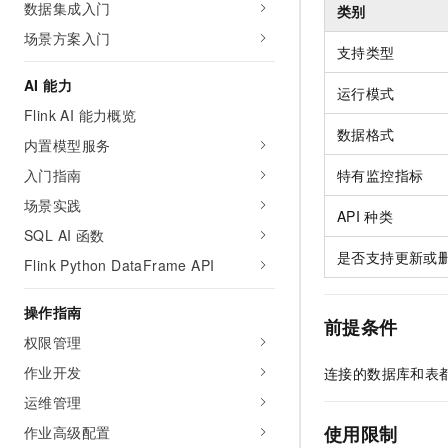
数据集成入门
类别
AI 产品 免费试用
网络
安全
云开发大赛
Tableau 订阅
场景方案入门
1亿+ 大模型 tokens 和 
支持类型
可观测
入门学习赛
中间件
AI空中课堂在线直播课
140+云产品 免费试用
AI 能力
大模型服务
运行模式
上云与迁云
产品新客免费试用，最长1
数据库
Flink AI 能力概览
生态解决方案
千问AI平台-Token Plan
数据格式
企业出海
大模型ACA认证体验
内置模型服务
大数据计算
助力企业全员 AI 认知与能
行业生态解决方案
入门指南
特有监控指标
政企业务
媒体服务
千问AI平台-模型体验
开发者生态解决方案
场景实践
在线体验全尺寸、多种模态
API
种类
企业服务与云通信
SQL AI 函数
AI 开发和 AI 应用解决
Happy 系列大模型
是否支持更新或
Flink Python DataFrame API
域名与网站
终端用户计算
操作指南
前提条件
权限管理
Serverless
大模型解决方案
作业开发
连接的数据库和表
开发工具
快速部署 Dify，高效搭建 
运维管理
迁移与运维管理
使用限制
作业高级配置