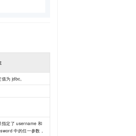
注
定值为
jdbc。
。
。
果指定了
username
和
ssword
中的任一参数，