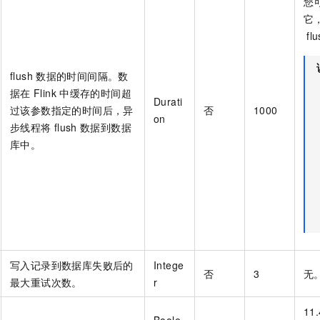
您
它
fl
flush
数据的时间间隔。数
据在
Flink
中缓存的时间超
Durati
过该参数指定的时间后，异
否
1000
on
步线程将
flush
数据到数据
库中。
写入记录到数据库失败后的
Intege
否
3
无
最大重试次数。
r
11.
Boole