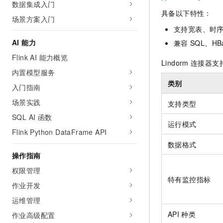
数据集成入门
AI 产品 免费试用
网络
安全
云开发大赛
具备以下特性：
Tableau 订阅
场景方案入门
1亿+ 大模型 tokens 和 
可观测
入门学习赛
支持宽表、时
中间件
AI空中课堂在线直播课
140+云产品 免费试用
AI 能力
大模型服务
兼容
SQL、HBa
上云与迁云
产品新客免费试用，最长1
数据库
Flink AI 能力概览
生态解决方案
Lindorm
连接器支
千问AI平台-Token Plan
企业出海
大模型ACA认证体验
内置模型服务
大数据计算
助力企业全员 AI 认知与能
行业生态解决方案
类别
入门指南
政企业务
媒体服务
千问AI平台-模型体验
开发者生态解决方案
场景实践
支持类型
在线体验全尺寸、多种模态
企业服务与云通信
SQL AI 函数
AI 开发和 AI 应用解决
运行模式
Happy 系列大模型
Flink Python DataFrame API
域名与网站
数据格式
终端用户计算
操作指南
权限管理
Serverless
大模型解决方案
特有监控指标
作业开发
开发工具
快速部署 Dify，高效搭建 
运维管理
迁移与运维管理
API
种类
作业高级配置