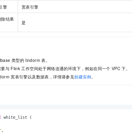
一个 AI 助手
即刻拥有 DeepSeek-R1 满血版
超强辅助，Bol
引擎
宽表引擎
在企业官网、通讯软件中为客户提供 AI 客服
多种方案随心选，轻松解锁专属 DeepSeek
删除结果
是
Hbase
类型的
lindorm
表。
需要与
Flink
工作空间处于网络连通的环境下，例如在同一个
VPC
下。
ndorm
宽表引擎以及数据表，详情请参见
创建实例
。
E
 white_list (

r
,
