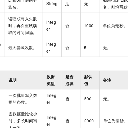
String
是
无
族名。
名，则填写默
读取或写入失败
Integ
时，再次重试读
否
1000
单位为毫秒。
er
取的时间间隔。
m
Integ
最大尝试次数。
否
5
无。
er
数据
是否
默认
说明
备注
类型
必填
值
一次批量写入数
Integ
否
500
无。
据的条数。
er
当数据量比较少
Integ
时，多长时间写
否
2000
单位为毫秒。
er
入一次。