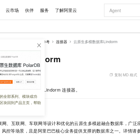
云市场
伙伴
服务
了解阿里云
AI 特惠
数据与 API
成为产品伙伴
企业增值服务
最佳实践
价格计算器
AI 场景体
基础软件
产品伙伴合
阿里云认证
市场活动
配置报价
大模型
k版
流计算Flink
开发参考
连接器
云原生多模数据库Lindorm
自助选配和估算价格
步到位
域名与网站
智启 AI 普惠权益
产品生态集成认证中心
企业支持计划
云上春晚
Qwen Audio：打造专属 AI 语音助手
千问官方 MaaS 平台，为开发者和 Agent 而生，新用户赠送 1 亿 + tokens 额度
云服务器 EC
一句话生成原生
AI Coding
阿里云Maa
2026 阿里云
为企业打
数据集
Windows
大模型认证
模型
NEW
NEW
格式还原
值低价云产品抢先购
提供智能易用的域名与建站服务
至高享 1亿+免费 tokens，加速 Al 应用落地
Qwen-Audio-3.0-Realtime 端到端实时语音角色扮演
安全可靠、弹
输入一句话想法,
智能编程，一键
数据库Lindorm
产品生态伙伴
专家技术服务
云上奥运之旅
弹性计算合作
阿里云中企出
手机三要素
宝塔 Linux
全部认证
价格优势
开源旗舰模型
对象存储 OSS
即刻拥有 DeepSeek-V4-Pro
阿里云 OPC 创新助力计划
云数据库 RD
一键部署幻兽
AI 电商营销
产品生态伙伴工作台
企业增值服务台
云栖战略参考
云存储合作计
云栖大会
身份实名认证
CentOS
训练营
推动算力普惠，释放技术红利
的大模型服务
最高返9万
真正可用的 1M 上下文,一次完成代码全链路开发
轻松解锁专属 DeepSeek-V4-Pro
至高百万元 Token 补贴，加速一人公司成长
稳定、安全、高性价比、高性能的云存储服务
一键购买专属
从图文生成到
复制 MD 格式
 05:47:34
云上的中国
数据库合作计
活动全景
短信
Docker
图片和
自进化智能体
人工智能平台 PAI
5 分钟轻松部署专属 QwenPaw
Token Plan 模型订阅计划
Qoder
高效搭建 AI
AI 广告创作
企业成长
大模型
NEW
HOT
信息公告
使用云原生多模数据库
Lindorm
连接器。
看见新力量
云网络合作计
OCR 文字识别
JAVA
级电脑
越聪明
证享300元代金券
一站式AI开发、训练和推理服务
Qwen3.8-Max 首发尝鲜，限时加量 10 倍，夜间低至2折
从聊天伙伴进化为能主动干活的本地数字员工
面向真实软件
图文、视频一
的全部系列、模块或功
Kimi-K3
HappyHors
NEW
魔搭 Mode
loud
服务实践
官网公告
区块回到产品主页，帮助
Kimi 最新旗舰模型，长程编程与推理利器
让文字生成流
金融模力时刻
Salesforce O
版
发票查验
全能环境
Qoder CN
Claude Code + GStack 打造工程团队
千问办公，限时限量积分加倍
云原生数据库 P
低代码高效构
AI 建站
NEW
作计划
计划
创新中心
魔搭 ModelSc
健康状态
让AI从“聊天伙伴”进化为能干活的“数字员工”
覆盖公网/内网、递归/权威、移动APP等全场景解析服务
安装技能 GStack，拥有专属 AI 工程团队
你的AI工作搭子，覆盖日常办公高频场景
基于千问大模型等，支持代码智能生成、研发智能问答
0 代码专业建
客户案例
天气预报查询
操作系统
Deepseek-v4-pro
HappyHors
态合作计划
联网、互联网、车联网等设计和优化的云原生多模超融合数据库，广泛
态智能体模型
旗舰 MoE 大模型，百万上下文与顶尖推理能力
图生视频，流
Compute
同享
容器服务 Kubernetes 版 ACK
万小智 AI 建站低至 15元/月
云防火墙
AI 短剧/漫剧
快递物流查询
WordPress
成为服务伙
高校合作
、风控等场景，且是阿里巴巴核心业务提供支撑的数据库之一。详情请
式云数据仓库
点，立即开启云上创新
提供一站式管理容器应用的 K8s 服务
送.CN域名，送备案服务码
云原生的云上
AI助力短剧
GLM-5.2
Wan2.7-T
Ubuntu