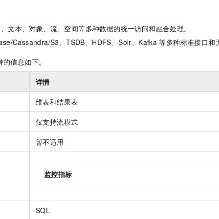
服务生态伙伴
视觉 Coding、空间感知、多模态思考等全面升级
1M上下文，专为长程任务能力而生
云工开物
企业应用
Night Plan 支持 Qwen 3.8-Max
AI 办公
NEW
Red Hat
30+ 款产品免费体验
夜间 5 折，Qwen/Meoo/TokenPlan 客户专享
AI智能应用
科研合作
ERP
序、文本、对象、流、空间等多种数据的统一访问和融合处理。
堂（旗舰版）
SUSE
智能客服
AI 应用构建
大模型原生
se/Cassandra/S3、TSDB、HDFS、Solr、Kafka
等多种标准接口和
CRM
2个月
自动承接线索
建站小程序
持的信息如下。
Qoder
大模型服务平台百炼-应用模版
OA 办公系统
HOT
NEW
面向真实软件
个人版上线、团队版降价；千问3.8-Max首发发尝鲜
丰富多元化的应用模版和解决方案
力提升
财税管理
模板建站
详情
万有无界
大模型服务平台百炼-智能体
400电话
定制建站
维表和结果表
的模型效果
灵活可视化地构建企业级 Agent
方案
广告营销
模板小程序
仅支持流模式
秒悟
人工智能平台 PAI
定制小程序
云端极速 AI 
新一代 AI 视频生成模型，深度适配广告营销等场景
AI Native 的算法工程平台，一站式完成建模、训练、推理服务部署
暂不适用
APP 开发
建站系统
监控指标
AI 应用
10分钟微调：让0.6B模型媲美235B模型
多模态数据信
依托云原生高可用架构,实现Dify私有化部署
用1%尺寸在特定领域达到大模型90%以上效果
SQL