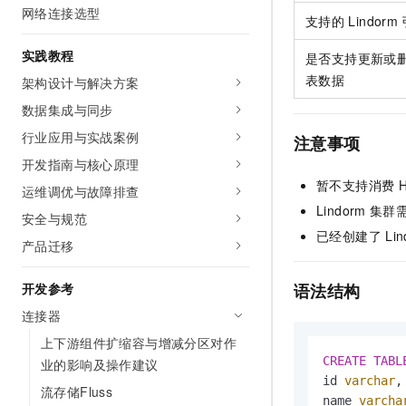
10 分钟在聊天系统中增加
网络连接选型
专有云
支持的
Lindorm
实践教程
是否支持更新或
表数据
架构设计与解决方案
数据集成与同步
行业应用与实战案例
注意事项
开发指南与核心原理
暂不支持消费
运维调优与故障排查
Lindorm
集群
安全与规范
已经创建了
Li
产品迁移
开发参考
语法结构
连接器
上下游组件扩缩容与增减分区对作
CREATE
TABL
业的影响及操作建议
id 
varchar
,

流存储Fluss
name 
varcha