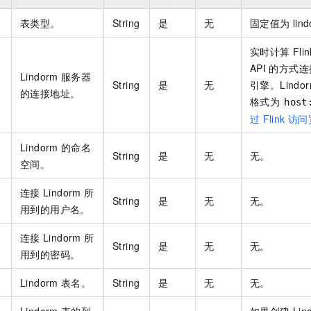
表类型。
String
是
无
固定值为
lin
实时计算
Flin
API
的方式连
Lindorm
服务器
String
是
无
引擎。Lindo
的连接地址。
格式为
host
过
Flink
访问
Lindorm
的命名
String
是
无
无。
空间。
连接
Lindorm
所
String
是
无
无。
用到的用户名。
连接
Lindorm
所
String
是
无
无。
用到的密码。
Lindorm
表名。
String
是
无
无。
Lindorm
表的列
如果创建
Lin