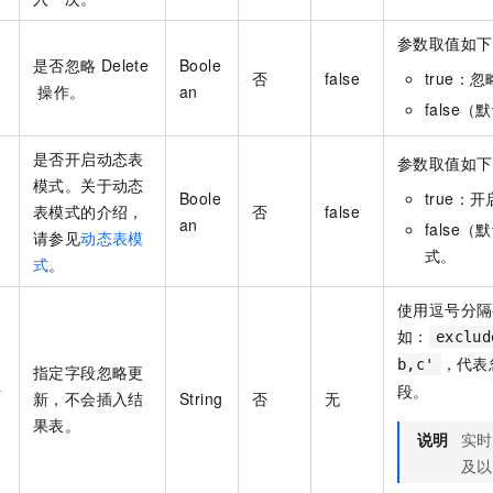
参数取值如下
是否忽略
Delete
Boole
否
false
true：
操作。
an
false
是否开启动态表
参数取值如下
模式。关于动态
u
Boole
true：
表模式的介绍，
否
false
an
false
请参见
动态表模
式。
式
。
使用逗号分隔
如：
exclud
，代表
b,c'
指定字段忽略更
a
段。
新，不会插入结
String
否
无
果表。
说明
实时
及以