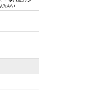
认列族名
f。