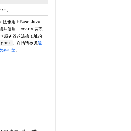
dorm。
k
版使用
HBase Java
接并使用
Lindorm
宽表
rm
服务器的连接地址的
。详情请参见
通
:port
宽表引擎
。
dorm
表时未指定列族