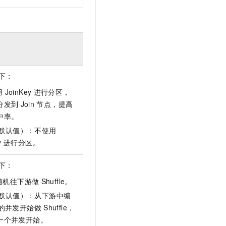
下：
用
JoinKey
进行分区，
分发到
Join
节点，提高
中率。
e（默认值）：不使用
y
进行分区。
下：
：随机往下游做
Shuffle。
e（默认值）：从下游中编
的并发开始做
Shuffle，
一个并发开始。