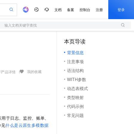
文档
备案
控制台
注册
登录
输入文档关键字查找
验
作计划
器
AI 活动
专业服务
服务伙伴合作计划
开发者社区
加入我们
服务平台百炼
阿里云 OPC 创新助力计划
本页导读
（1）
一站式生成采购清单，支持单品或批量购买
S
可编辑精美 PPT 文稿
S产品伙伴计划（繁花）
峰会
造的大模型服务与应用开发平台
轻量应用服务器
Agency Agents：拥有专属领域专家
AI 生产力先锋
Al MaaS 服务伙伴赋能合作
域名
博文
Careers
至高可申请百万元
背景信息
性可伸缩的云计算服务
 轻松生成专业的 PPT
开启高性价比 AI 编程新体验
先锋实践拓展 AI 生产力的边界
快速构建应用程序和网站，即刻迈出上云第一步
多领域专家智能体,一键组建 AI 虚拟交付团队
Token 补贴，五大权
计划
海大会
伙伴信用分合作计划
商标
问答
社会招聘
注意事项
益加速 OPC 成功
S
帕鲁游戏服务器
数字证书管理服务（原SSL证书）
HappyHorse 打造一站式影视创作平台
飞天发布时刻
HOT
划
备案
电子书
校园招聘
语法结构
联机服务器，轻松开启游戏
视频创作，一键激活电商全链路生产力
全托管，含MySQL、PostgreSQL、SQL Server、MariaDB多引擎
实现全站HTTPS，呈现可信的WEB访问
所见，即是所愿
可视化编排打通从文字构思到成片全链路闭环
我的收藏
产品详情
更多支持
划
公司注册
镜像站
WITH参数
视频生成
语音识别与合成
 智能体与工作流应用
短信服务
漫剧工坊：一站式动画创作平台
AI 实训营
合作伙伴培训与认证
动态表模式
划
上云迁移
的智能体编程平台
站生成，高效打造优质广告素材
通过阿里云百炼高效搭建AI应用,助力高效开发
快速生产连贯的高质量长漫剧
从基础到进阶，Agent 创客手把手教你
国内短信简单易用，安全可靠，秒级触达，全球覆盖200+国家和地区。
e-1.1-T2V
Qwen3-TTS-Flash
lScope
我要反馈
查询合作伙伴
类型映射
畅细腻的高质量视频
离线语音合成大模型，多语言方言自适应，低延迟高稳定
n Alibaba Cloud ISV 合作
代维服务
olarDB
建企业门户网站
大数据开发治理平台 DataWorks
10 分钟搭建微信、支付宝小程序
代码示例
创新加速
ope
登录合作伙伴管理后台
我要建议
站，无忧落地极速上线
以可视化方式快速构建移动和 PC 门户网站
100%兼容MySQL、PostgreSQL，兼容Oracle，支持集中和分布式
高效部署网站，快速应用到小程序
Data Agent 驱动的一站式 Data+AI 开发治理平台
e-1.1-I2V
Cosyvoice-V3-Flash
常见问题
安全
应用于日志、监控、账单、
畅自然，细节丰富
高表现力语音合成大模型，语音克隆听感自然
我要投诉
上云场景组合购
伴
参见
什么是云原生多模数据
边界网络安全防护产品
漫剧创作，剧本、分镜、视频高效生成
覆盖90%+业务场景，专享组合折扣价
2V
VPN
Fun-ASR