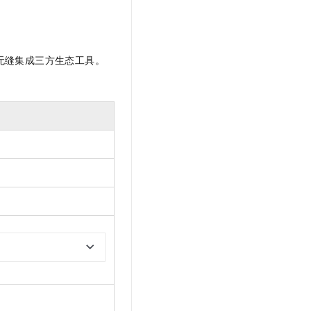
文戏情感细腻自然，动作戏激烈拳拳到肉，实现更强表演能力
支持中英文自由切换，具备更强的噪声鲁棒性
云聚AI 严选权益
SSL 证书
，一键激活高效办公新体验
精选AI产品，从模型到应用全链提效
堡垒机
AI 用量加速计划
应用
无缝集成三方生态工具。
防火墙
、识别商机，让客服更高效、服务更出色。
新老同享，达量后返
千问办公
主机安全
NEW
的智能体编程平台
一站式AI生产力平台
AI 应用及服务市场
伶鹊
企业级人与Agent协作平台，接入和调度多个数字员工
智能客服平台，对话机器人、对话分析、智能外呼
AI 应用
大模型服务平台百炼 - 全妙
大模型
应用创作平台
多模态内容创作工具，已接入 DeepSeek
自然语言处理
数据标注
机器学习
息提取
与 AI 智能体进行实时音视频通话
从文本、图片、视频中提取结构化的属性信息
构建支持视频理解的 AI 音视频实时通话应用