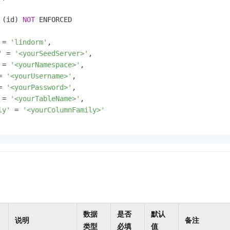
 (id) 
NOT
 ENFORCED

=
'lindorm'
'
=
'<yourSeedServer>'
=
'<yourNamespace>'
=
'<yourUsername>'
=
'<yourPassword>'
=
'<yourTableName>'
ly'
=
'<yourColumnFamily>'
数据
是否
默认
说明
备注
类型
必填
值