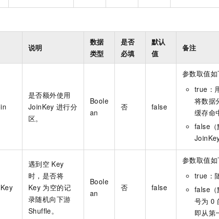
数据
是否
默认
说明
备注
类型
必填
值
参数取值如
true：
是否额外使用
Boole
将数据
in
JoinKey
进行分
否
false
an
缓存命
区。
fals
JoinKe
参数取值如
遇到空
Key
时，是否将
true
Boole
yKey
Key
为空的记
否
false
fals
an
录随机向下游
号为
0
Shuffle。
即从第