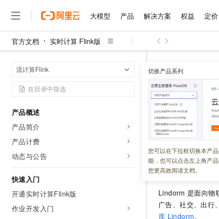
大模型
产品
解决方案
权益
定价
官方文档
实时计算 Flink版
大模型
产品
解决方案
权益
定价
云市场
伙伴
服务
了解阿里云
精选产品
精选解决方案
普惠上云
产品定价
精选商城
成为销售伙伴
售前咨询
为什么选择阿里云
千问AI平台
实时计算 Flin
首页
流计算Flink
了解云产品的定价详情
切换产品系列
大模型服务平台百炼
睿译宝，AI翻译排版一
普惠上云 官方力荐
分销伙伴
在线服务
网站建设
什么是云计算
大
大模型服务与应用平台
上传文档即自动完成翻译和
云服务器38元/年起，超
云原生多模
咨询伙伴
多端小程序
技术领先
云上成本管理
售后服务
千问大模型
GLM-5.2：长任务时代
官方推荐返现计划
大模型
大模型
精选产品
精选解决方案
Salesforce 国际版订阅
稳定可靠
产品概述
管理和优化成本
多元化、高性能、安全可靠
推荐新用户得奖励，单订单
更新时间：
2025-10-14
销售伙伴合作计划
自助服务
产品简介
友盟天域
安全合规
人工智能与机器学习
AI
文本生成
无影云电脑
Hermes Agent，打造
云工开物
本文为您介绍如何
无影生态合作计划
在线服务
产品计费
观测云
分析师报告
随时随地安全接入的云上超
自主进化，持久记忆，越用
高校专属算力普惠，学生认
计算
互联网应用开发
您可以在下拉框切换本产品
Qwen3.8-Max
HOT
动态与公告
Salesforce On Alibaba C
工单服务
能，也可以点击左上角产品
智能体时代全能旗舰模型
Tuya 物联网平台阿里云
研究报告与白皮书
云解析DNS
快速拥有专属 OpenClaw
Consulting Partner 合
背景信息
大数据
容器
您更高效阅读文档。
免费试用
短信专区
快速入门
蓝凌 OA
Qwen3.7-Plus
AI 大模型销售与服务生
现代化应用
存储
天池大赛
Lindorm
是面向物
能看、能想、能动手的多模
开通实时计算Flink版
云原生大数据计算服务 Max
解决方案免费试用 新老
电子合同
广告、社交、出行
面向分析的企业级SaaS模
最高领取价值200元试用
作业开发入门
安全
网络与CDN
AI 算法大赛
Qwen3-VL-Plus
库
Lindorm
。
畅捷通