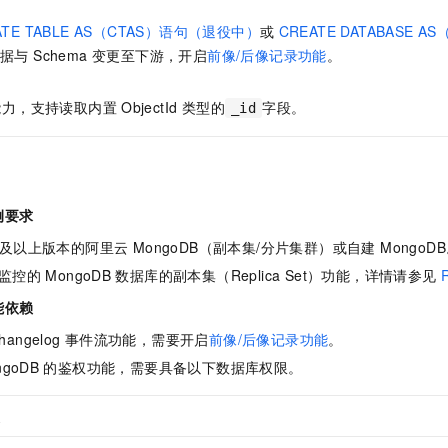
ATE TABLE AS（CTAS）语句（退役中）
或
CREATE DATABASE A
数据与 Schema 变更至下游，开启
前像/后像记录功能
。
能力，支持读取内置
ObjectId 类型的
字段。
_id
例要求
及以上版本的阿里云 MongoDB（副本集/分片集群）或自建 MongoD
监控的
MongoDB
数据库的副本集（Replica Set）功能，详情请参见
R
能依赖
Changelog
事件流功能，需要开启
前像/后像记录功能
。
ngoDB
的鉴权功能，需要具备以下数据库权限。
表