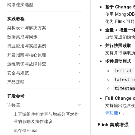
10 分钟在聊天系统中增加
网络连接选型
专有云
基于
Change S
使用
MongoDB
实践教程
化为 Flink 可
架构设计与解决方案
全量 + 增量一
数据集成与同步
自动完成初始
并行快照读取
行业应用与实战案例
支持并行读取历史
开发指南与核心原理
多种启动模式
运维调优与故障排查
initial
安全与规范
latest-o
产品迁移
timestam
开发参考
Full Changel
连接器
支持输出包含变更前
录功能
）。
上下游组件扩缩容与增减分区对作
业的影响及操作建议
Flink 集成增强
流存储Fluss