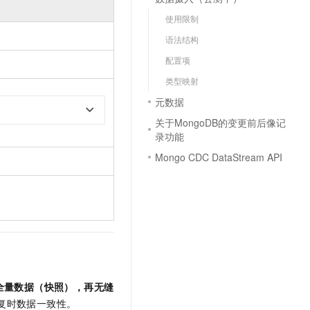
文戏情感细腻自然，动作戏激烈拳拳到肉，实现更强表演能力
支持中英文自由切换，具备更强的噪声鲁棒性
云聚AI 严选权益
SSL 证书
使用限制
，一键激活高效办公新体验
精选AI产品，从模型到应用全链提效
堡垒机
语法结构
AI 用量加速计划
应用
配置项
防火墙
、识别商机，让客服更高效、服务更出色。
新老同享，达量后返
类型映射
千问办公
主机安全
NEW
元数据
的智能体编程平台
一站式AI生产力平台
关于MongoDB的变更前后像记
AI 应用及服务市场
伶鹊
录功能
企业级人与Agent协作平台，接入和调度多个数字员工
智能客服平台，对话机器人、对话分析、智能外呼
Mongo CDC DataStream API
AI 应用
大模型服务平台百炼 - 全妙
大模型
应用创作平台
多模态内容创作工具，已接入 DeepSeek
自然语言处理
数据标注
机器学习
息提取
与 AI 智能体进行实时音视频通话
全量数据（快照），再无缝
从文本、图片、视频中提取结构化的属性信息
构建支持视频理解的 AI 音视频实时通话应用
复时数据一致性。