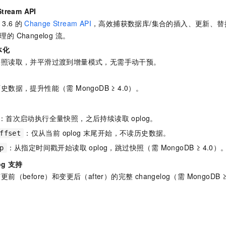
一个 AI 助手
即刻拥有 DeepSeek-R1 满血版
超强辅助，Bol
tream API
在企业官网、通讯软件中为客户提供 AI 客服
多种方案随心选，轻松解锁专属 DeepSeek
 3.6
的
Change Stream API
，高效捕获数据库/集合的插入、更新、
处理的 Changelog 流。
体化
快照读取，并平滑过渡到增量模式，无需手动干预。
数据，提升性能（需 MongoDB ≥ 4.0）。
：首次启动执行全量快照，之后持续读取 oplog。
：仅从当前 oplog 末尾开始，不读历史数据。
ffset
：从指定时间戳开始读取 oplog，跳过快照（需 MongoDB ≥ 4.0）
p
og
支持
（before）和变更后（after）的完整 changelog（需 MongoDB 