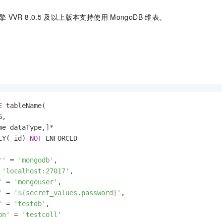
擎
VVR 8.0.5
及以上版本支持使用
MongoDB
维表。
E
 tableName(

,

me dataType,]
*
EY(_id) 
NOT
 ENFORCED

r'
=
'mongodb'
,

'localhost:27017'
,

'
=
'mongouser'
,

'
=
'${secret_values.password}'
,

'
=
'testdb'
,

on'
=
'testcoll'