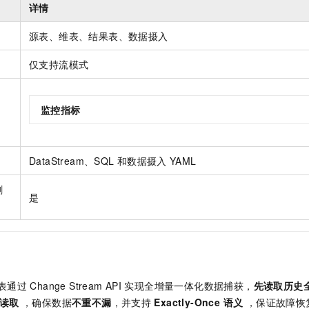
服务生态伙伴
视觉 Coding、空间感知、多模态思考等全面升级
1M上下文，专为长程任务能力而生
云工开物
详情
企业应用
Night Plan 支持 Qwen 3.8-Max
AI 办公
NEW
Red Hat
30+ 款产品免费体验
夜间 5 折，Qwen/Meoo/TokenPlan 客户专享
AI智能应用
科研合作
源表、维表、结果表、数据摄入
ERP
堂（旗舰版）
SUSE
智能客服
AI 应用构建
大模型原生
仅支持流模式
CRM
2个月
自动承接线索
建站小程序
Qoder
大模型服务平台百炼-应用模版
OA 办公系统
HOT
NEW
面向真实软件
个人版上线、团队版降价；千问3.8-Max首发发尝鲜
丰富多元化的应用模版和解决方案
监控指标
力提升
财税管理
模板建站
万有无界
大模型服务平台百炼-智能体
400电话
定制建站
的模型效果
灵活可视化地构建企业级 Agent
DataStream、SQL
和数据摄入
YAML
方案
广告营销
模板小程序
秒悟
人工智能平台 PAI
定制小程序
删
云端极速 AI 
新一代 AI 视频生成模型，深度适配广告营销等场景
AI Native 的算法工程平台，一站式完成建模、训练、推理服务部署
是
APP 开发
建站系统
AI 应用
10分钟微调：让0.6B模型媲美235B模型
多模态数据信
表通过
Change Stream API
实现全增量一体化数据捕获，
先读取历史
依托云原生高可用架构,实现Dify私有化部署
用1%尺寸在特定领域达到大模型90%以上效果
 读取
，确保数据
不重不漏
，并支持
Exactly-Once 语义
，保证故障恢