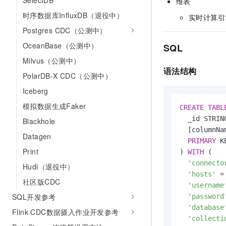
SelectDB
维表
时序数据库InfluxDB（退役中）
实时计算引
Postgres CDC（公测中）
OceanBase（公测中）
SQL
Milvus（公测中）
语法结构
PolarDB-X CDC（公测中）
Iceberg
模拟数据生成Faker
CREATE
TABL
  _id STRING
Blackhole
  [columnNa
Datagen
PRIMARY
 K
Print
) 
WITH
 (

'connecto
Hudi（退役中）
'hosts'
=
社区版CDC
'username
SQL开发参考
'password
'database
Flink CDC数据摄入作业开发参考
'collecti