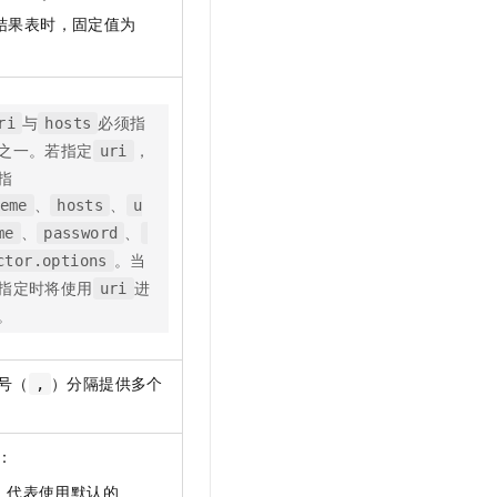
结果表时，固定值为
与
必须指
ri
hosts
之一。若指定
，
uri
指
、
、
eme
hosts
u
、
、
me
password
。当
ctor.options
指定时将使用
进
uri
。
号（
）分隔提供多个
,
：
：代表使用默认的