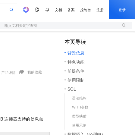
文档
备案
控制台
注册
登录
输入文档关键字查找
验
作计划
器
AI 活动
专业服务
服务伙伴合作计划
开发者社区
加入我们
服务平台百炼
阿里云 OPC 创新助力计划
本页导读
（1）
一站式生成采购清单，支持单品或批量购买
S
io：打造专属 AI 语音助手
S产品伙伴计划（繁花）
峰会
造的大模型服务与应用开发平台
轻量应用服务器
一句话生成原生可编辑精美 PPT 文稿
AI 生产力先锋
Al MaaS 服务伙伴赋能合作
域名
博文
Careers
至高可申请百万元
背景信息
性可伸缩的云计算服务
开启高性价比 AI 编程新体验
Qwen-Audio-3.0-Realtime 端到端实时语音角色扮演
输入一句话想法, 轻松生成专业的 PPT
先锋实践拓展 AI 生产力的边界
快速构建应用程序和网站，即刻迈出上云第一步
Token 补贴，五大权
计划
海大会
伙伴信用分合作计划
商标
问答
社会招聘
特色功能
益加速 OPC 成功
S
eek-V4-Pro
数字证书管理服务（原SSL证书）
一键部署幻兽帕鲁游戏服务器
飞天发布时刻
HOT
划
备案
电子书
校园招聘
前提条件
pSeek-V4-Pro
视频创作，一键激活电商全链路生产力
全托管，含MySQL、PostgreSQL、SQL Server、MariaDB多引擎
实现全站HTTPS，呈现可信的WEB访问
一键购买专属联机服务器，轻松开启游戏
所见，即是所愿
我的收藏
产品详情
更多支持
划
公司注册
镜像站
使用限制
视频生成
语音识别与合成
专属 QwenPaw
短信服务
漫剧工坊：一站式动画创作平台
AI 实训营
HOT
合作伙伴培训与认证
SQL
划
上云迁移
的智能体编程平台
站生成，高效打造优质广告素材
从聊天伙伴进化为能主动干活的本地数字员工
快速生产连贯的高质量长漫剧
从基础到进阶，Agent 创客手把手教你
国内短信简单易用，安全可靠，秒级触达，全球覆盖200+国家和地区。
e-1.1-T2V
Qwen3-TTS-Flash
lScope
我要反馈
查询合作伙伴
语法结构
畅细腻的高质量视频
离线语音合成大模型，多语言方言自适应，低延迟高稳定
n Alibaba Cloud ISV 合作
代维服务
olarDB
建企业门户网站
大数据开发治理平台 DataWorks
10 分钟搭建微信、支付宝小程序
WITH参数
创新加速
ope
登录合作伙伴管理后台
我要建议
站，无忧落地极速上线
以可视化方式快速构建移动和 PC 门户网站
100%兼容MySQL、PostgreSQL，兼容Oracle，支持集中和分布式
高效部署网站，快速应用到小程序
Data Agent 驱动的一站式 Data+AI 开发治理平台
e-1.1-I2V
Cosyvoice-V3-Flash
类型映射
安全
B
连接器支持的信息如
畅自然，细节丰富
高表现力语音合成大模型，语音克隆听感自然
我要投诉
上云场景组合购
伴
使用示例
边界网络安全防护产品
漫剧创作，剧本、分镜、视频高效生成
覆盖90%+业务场景，专享组合折扣价
2V
VPN
Fun-ASR
数据摄入（公测中）