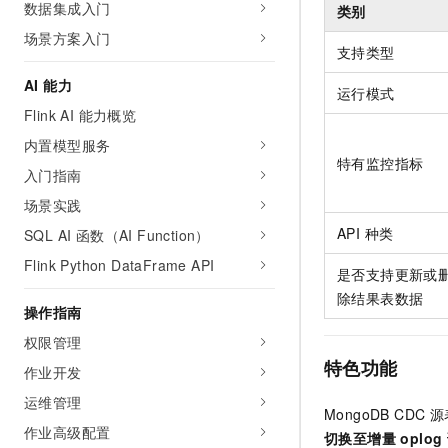
数据集成入门
类别
AI 产品 免费试用
网络
安全
云开发大赛
Tableau 订阅
场景方案入门
1亿+ 大模型 tokens 和 
支持类型
可观测
入门学习赛
中间件
AI空中课堂在线直播课
140+云产品 免费试用
AI 能力
大模型服务
运行模式
上云与迁云
产品新客免费试用，最长1
数据库
Flink AI 能力概览
生态解决方案
千问AI平台-Token Plan
企业出海
大模型ACA认证体验
内置模型服务
大数据计算
助力企业全员 AI 认知与能
特有监控指标
行业生态解决方案
入门指南
政企业务
媒体服务
千问AI平台-模型体验
开发者生态解决方案
场景实践
在线体验全尺寸、多种模态
企业服务与云通信
API 种类
SQL AI 函数（AI Function）
AI 开发和 AI 应用解决
Happy 系列大模型
Flink Python DataFrame API
域名与网站
是否支持更新或
除结果表数据
终端用户计算
操作指南
权限管理
Serverless
大模型解决方案
特色功能
作业开发
开发工具
快速部署 Dify，高效搭建 
运维管理
MongoDB CDC
源
迁移与运维管理
作业高级配置
切换至增量 oplog