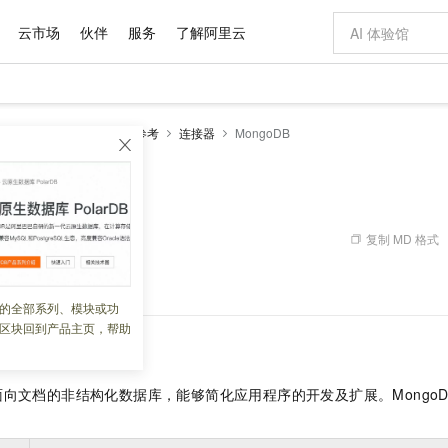
云市场
伙伴
服务
了解阿里云
AI 特惠
数据与 API
成为产品伙伴
企业增值服务
最佳实践
价格计算器
AI 场景体
基础软件
产品伙伴合
阿里云认证
市场活动
配置报价
大模型
k版
流计算Flink
开发参考
连接器
MongoDB
自助选配和估算价格
新方式
域名与网站
睿译宝，AI翻译排版一步到位
智启 AI 普惠权益
产品生态集成认证中心
企业支持计划
云上春晚
千问官方 MaaS 平台，为开发者和 Agent 而生，新用户赠送 1 亿 + tokens 额度
云服务器 EC
Qwen Aud
AI Coding
阿里云Maa
2026 阿里云
为企业打
数据集
Windows
大模型认证
模型
NEW
NEW
交付可用成果
值低价云产品抢先购
提供智能易用的域名与建站服务
上传文档即自动完成翻译和格式还原
至高享 1亿+免费 tokens，加速 Al 应用落地
安全可靠、弹
智能编程，一键
B
产品生态伙伴
专家技术服务
云上奥运之旅
弹性计算合作
阿里云中企出
手机三要素
宝塔 Linux
全部认证
价格优势
有专属领域专家
对象存储 OSS
GLM-5.2：长任务时代开源旗舰模型
阿里云 OPC 创新助力计划
云数据库 RD
即刻拥有 DeepS
AI 电商营销
产品生态伙伴工作台
企业增值服务台
云栖战略参考
云存储合作计
云栖大会
身份实名认证
CentOS
训练营
推动算力普惠，释放技术红利
的大模型服务
最高返9万
多领域专家智能体,一键组建 AI 虚拟交付团队
至高百万元 Token 补贴，加速一人公司成长
稳定、安全、高性价比、高性能的云存储服务
真正可用的 1M 上下文,一次完成代码全链路开发
轻松解锁专属 Dee
从图文生成到
复制 MD 格式
 10:06:58
云上的中国
数据库合作计
活动全景
短信
Docker
图片和
站式影视创作平台
人工智能平台 PAI
Hermes Agent，打造自进化智能体
Token Plan 模型订阅计划
Qoder
5 分钟轻松部署
AI 广告创作
企业成长
大模型
NEW
信息公告
使用
MongoDB
连接器。
看见新力量
云网络合作计
OCR 文字识别
JAVA
级电脑
证享300元代金券
可视化编排打通从文字构思到成片全链路闭环
一站式AI开发、训练和推理服务
自主进化，持久记忆，越用越聪明
Qwen3.8-Max 首发尝鲜，限时加量 10 倍，夜间低至2折
面向真实软件
图文、视频一
的全部系列、模块或功
Kimi-K3
HappyHors
NEW
魔搭 Mode
loud
服务实践
官网公告
区块回到产品主页，帮助
Kimi 最新旗舰模型，长程编程与推理利器
让文字生成流
金融模力时刻
Salesforce O
版
发票查验
全能环境
Qoder CN
Claude Code + GStack 打造工程团队
千问办公，限时限量积分加倍
云原生数据库 P
低代码高效构
AI 建站
NEW
作计划
计划
创新中心
魔搭 ModelSc
健康状态
让AI从“聊天伙伴”进化为能干活的“数字员工”
覆盖公网/内网、递归/权威、移动APP等全场景解析服务
安装技能 GStack，拥有专属 AI 工程团队
你的AI工作搭子，覆盖日常办公高频场景
基于千问大模型等，支持代码智能生成、研发智能问答
0 代码专业建
客户案例
天气预报查询
操作系统
Deepseek-v4-pro
HappyHors
态合作计划
向文档的非结构化数据库，能够简化应用程序的开发及扩展。MongoD
态智能体模型
旗舰 MoE 大模型，百万上下文与顶尖推理能力
图生视频，流
Compute
同享
容器服务 Kubernetes 版 ACK
万小智 AI 建站低至 15元/月
云防火墙
AI 短剧/漫剧
快递物流查询
WordPress
成为服务伙
高校合作
式云数据仓库
点，立即开启云上创新
提供一站式管理容器应用的 K8s 服务
送.CN域名，送备案服务码
云原生的云上
AI助力短剧
GLM-5.2
Wan2.7-T
Ubuntu