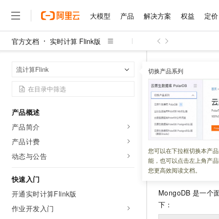
大模型
产品
解决方案
权益
定价
官方文档
实时计算 Flink版
大模型
产品
解决方案
权益
定价
云市场
伙伴
服务
了解阿里云
精选产品
精选解决方案
普惠上云
产品定价
精选商城
成为销售伙伴
售前咨询
为什么选择阿里云
千问AI平台
实时计算 Flin
首页
流计算Flink
了解云产品的定价详情
切换产品系列
大模型服务平台百炼
千问办公，解锁你的工作
普惠上云 官方力荐
分销伙伴
在线服务
网站建设
什么是云计算
大
大模型服务与应用平台
企业级Agent产品，直接
云服务器38元/年起，超
MongoD
咨询伙伴
多端小程序
技术领先
云上成本管理
售后服务
千问大模型
Agency Agents：拥
官方推荐返现计划
大模型
大模型
精选产品
精选解决方案
Salesforce 国际版订阅
稳定可靠
产品概述
管理和优化成本
多元化、高性能、安全可靠
推荐新用户得奖励，单订单
更新时间：
2026-07-23
销售伙伴合作计划
自助服务
产品简介
友盟天域
安全合规
人工智能与机器学习
AI
文本生成
无影云电脑
HappyHorse 打造一
云工开物
本文为您介绍如何
无影生态合作计划
在线服务
产品计费
观测云
分析师报告
随时随地安全接入的云上超
高校专属算力普惠，学生认
计算
互联网应用开发
您可以在下拉框切换本产品
Qwen3.8-Max
HOT
动态与公告
Salesforce On Alibaba C
工单服务
能，也可以点击左上角产品
智能体时代全能旗舰模型
Tuya 物联网平台阿里云
研究报告与白皮书
云解析DNS
快速拥有专属 OpenClaw
Consulting Partner 合
背景信息
大数据
容器
您更高效阅读文档。
免费试用
短信专区
快速入门
蓝凌 OA
Qwen3.7-Plus
AI 大模型销售与服务生
现代化应用
存储
天池大赛
MongoDB
是一个面
能看、能想、能动手的多模
开通实时计算Flink版
云原生大数据计算服务 Max
解决方案免费试用 新老
电子合同
下：
面向分析的企业级SaaS模
最高领取价值200元试用
作业开发入门
安全
网络与CDN
AI 算法大赛
Qwen3-VL-Plus
畅捷通