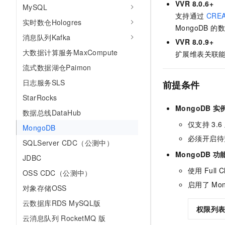
VVR 8.0.6+
MySQL
支持通过
CRE
实时数仓Hologres
MongoDB 的
消息队列Kafka
VVR 8.0.9+
大数据计算服务MaxCompute
扩展维表关联
流式数据湖仓Paimon
日志服务SLS
前提条件
StarRocks
MongoDB
实
数据总线DataHub
仅支持
3.6
MongoDB
必须开启待
SQLServer CDC（公测中）
MongoDB
功
JDBC
使用
Full 
OSS CDC（公测中）
启用了
Mo
对象存储OSS
云数据库RDS MySQL版
权限列
云消息队列 RocketMQ 版