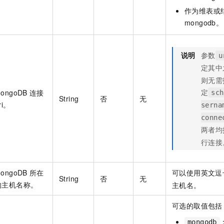
作为维表或
mongodb。
说明
参数
u
定其中
则无需
定
ongoDB
连接
sch
String
否
无
ri。
serna
conne
两者均
行连接
ongoDB
所在
可以使用英文逗
String
否
无
的主机名称。
主机名。
可选的取值包括
mongodb