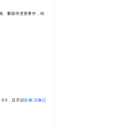
t.diy 一步搞定创意建站
构建大模型应用的安全防护体系
通过自然语言交互简化开发流程,全栈开发支持
通过阿里云安全产品对 AI 应用进行安全防护
替换、删除等变更事件，转
。
≥ 6.0，且开启
前像/后像记