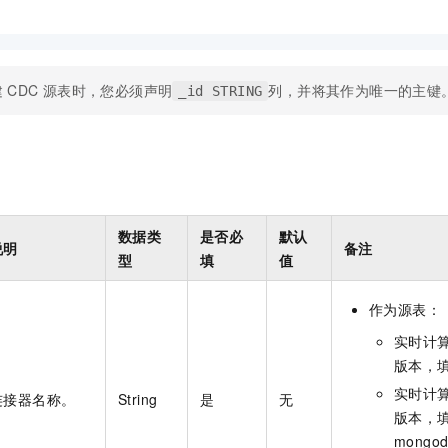
建
CDC
源表时，您必须声明
列，并将其作为唯一的主键
_id STRING
数据类
是否必
默认
说明
备注
型
填
值
作为源表：
实时计
版本，
实时计
连接器名称。
String
是
无
版本，
mongod